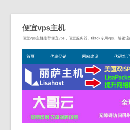
便宜vps主机
便宜vps主机推荐便宜vps，便宜服务器、tiktok专用vps、解锁
首页
优惠促销
网站建设
代码笔