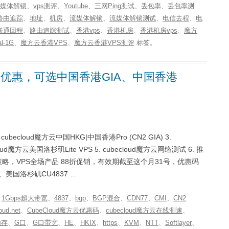
流媒体解锁
、
vps测评
、
Youtube
、
三网Ping测试
、
丢包率
、
丢包率测
路由追踪
、
地址
、
机房
、
流媒体解锁
、
流媒体解锁测试
、
电信去程
、
电
联通回程
、
路由追踪测试
、
香港vps
、
香港机房
、
香港机房vps
、
魔方
l-1G
、
魔方云香港VPS
、
魔方云香港VPS测评
标签。
88折优惠，可选中国香港GIA、中国香港
cubecloud魔方云中国HKG|中国香港Pro (CN2 GIA) 3.
cloud魔方云美国洛杉矶Lite VPS 5. cubecloud魔方云网络测试 6. 推
促销策略，VPS全场产品 88折促销，有效期截至这个月31号，优惠码
A、美国洛杉矶CU4837 …
、
1Gbps超大带宽
、
4837
、
bgp
、
BGP混合
、
CDN77
、
CMI
、
CN2
oud.net
、
CubeCloud魔方云优惠码
、
cubecloud魔方云在线测速
、
内存
、
G口
、
G口带宽
、
HE
、
HKIX
、
https
、
KVM
、
NTT
、
Softlayer
、