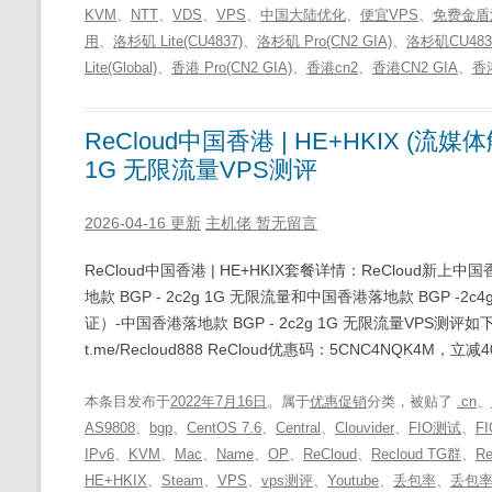
KVM
、
NTT
、
VDS
、
VPS
、
中国大陆优化
、
便宜VPS
、
免费金盾
用
、
洛杉矶 Lite(CU4837)
、
洛杉矶 Pro(CN2 GIA)
、
洛杉矶CU483
Lite(Global)
、
香港 Pro(CN2 GIA)
、
香港cn2
、
香港CN2 GIA
、
香
ReCloud中国香港 | HE+HKIX (流
1G 无限流量VPS测评
2026-04-16 更新
主机佬
暂无留言
ReCloud中国香港 | HE+HKIX套餐详情：ReCloud
地款 BGP - 2c2g 1G 无限流量和中国香港落地款 BGP -2c4
证）-中国香港落地款 BGP - 2c2g 1G 无限流量VPS测评如下： Re
t.me/Recloud888 ReCloud优惠码：5CNC4NQK4M，
本条目发布于
2022年7月16日
。属于
优惠促销
分类，被贴了
.cn
、
AS9808
、
bgp
、
CentOS 7.6
、
Central
、
Clouvider
、
FIO测试
、
F
IPv6
、
KVM
、
Mac
、
Name
、
OP
、
ReCloud
、
Recloud TG群
、
R
HE+HKIX
、
Steam
、
VPS
、
vps测评
、
Youtube
、
丢包率
、
丢包