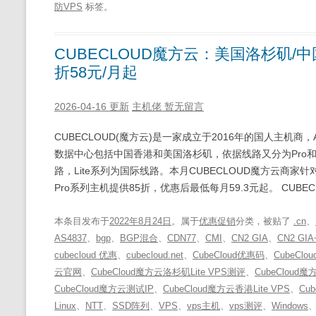
防VPS
标签。
CUBECLOUD魔方云：美国洛杉矶/中国
折58元/月起
2026-04-16 更新
主机佬
暂无留言
CUBECLOUD(魔方云)是一家成立于2016年的国人主机商，A
数据中心包括中国香港和美国洛杉矶，依据线路又分为Pro和Li
路，Lite系列为国际线路。本月CUBECLOUD魔方云商家针
Pro系列主机提供85折，优惠后最低每月59.3元起。 CUBECLO
本条目发布于
2022年8月24日
。属于
优惠促销
分类，被贴了
.cn
、
AS4837
、
bgp
、
BGP混合
、
CDN77
、
CMI
、
CN2 GIA
、
CN2 GI
cubecloud 优惠
、
cubecloud.net
、
CubeCloud优惠码
、
CubeClo
云官网
、
CubeCloud魔方云洛杉矶Lite VPS测评
、
CubeCloud
CubeCloud魔方云测试IP
、
CubeCloud魔方云香港Lite VPS
、
Cu
Linux
、
NTT
、
SSD阵列
、
VPS
、
vps主机
、
vps测评
、
Windows