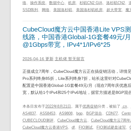
络
、
操作系统
、
数据中心
、
机房
、
杉矶CN2 GIA
、
洛杉矶CN2
、
SSD阵列
、
网络
、
美国洛杉矶
、
美国洛杉矶机房
、
超大带宽
、
魔
CubeCloud魔方云中国香港Lite VPS测
线路，中国香港Global-1G套餐49元/
@1Gbps带宽，IPv4*1/IPv6*25
2026-04-16 更新
主机佬
暂无留言
正值成立7周年，CubeCloud魔方云正在搞促销活动，详情见
Pro系列终身85折，Lite系列终身7折，站长这里针对Cube
配置是中国香港Global-1G套餐49元/月（现在7周年庆优惠后是
宽，默认给1个IPv4和25个IPv6地址，据官方描述是BGP混合(NT
本条目发布于
2022年8月21日
。属于
优惠促销
分类，被贴了
.cn
、
AS4837
、
AS58453
、
AS9808
、
bgp
、
BGP混合
、
CDN77
、
Centr
CUBECLOUD测评
、
CubeCloud魔方云
、
CubeCloud魔方云7周
CubeCloud魔方云香港VPS
、
df
、
FIO测试
、
FIO测试硬盘读写
、