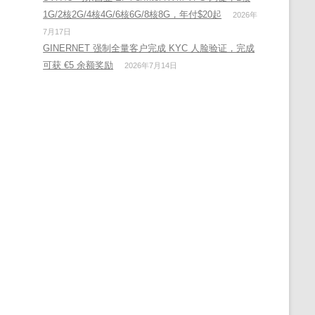
1G/2核2G/4核4G/6核6G/8核8G，年付$20起
2026年
7月17日
GINERNET 强制全量客户完成 KYC 人脸验证，完成
可获 €5 余额奖励
2026年7月14日