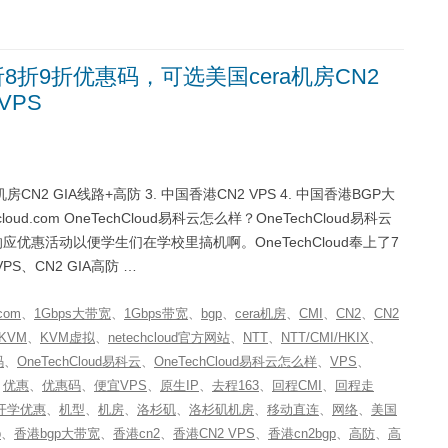
7折8折9折优惠码，可选美国cera机房CN2
VPS
机房CN2 GIA线路+高防 3. 中国香港CN2 VPS 4. 中国香港BGP大
echcloud.com OneTechCloud易科云怎么样？OneTechCloud易科云
响应优惠活动以便学生们在学校里搞机啊。OneTechCloud奉上了7
S、CN2 GIA高防 …
com
、
1Gbps大带宽
、
1Gbps带宽
、
bgp
、
cera机房
、
CMI
、
CN2
、
CN2
KVM
、
KVM虚拟
、
netechcloud官方网站
、
NTT
、
NTT/CMI/HKIX
、
码
、
OneTechCloud易科云
、
OneTechCloud易科云怎么样
、
VPS
、
、
优惠
、
优惠码
、
便宜VPS
、
原生IP
、
去程163
、
回程CMI
、
回程走
开学优惠
、
机型
、
机房
、
洛杉矶
、
洛杉矶机房
、
移动直连
、
网络
、
美国
p
、
香港bgp大带宽
、
香港cn2
、
香港CN2 VPS
、
香港cn2bgp
、
高防
、
高