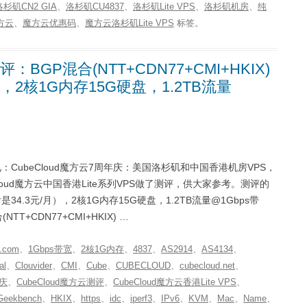
洛杉矶CN2 GIA
、
洛杉矶CU4837
、
洛杉矶Lite VPS
、
洛杉矶机房
、
纯
方云
、
魔方云优惠码
、
魔方云洛杉矶Lite VPS
标签。
评：BGP混合(NTT+CDN77+CMI+HKIX)
月，2核1G内存15G硬盘，1.2TB流量
：CubeCloud魔方云7周年庆：美国洛杉矶和中国香港机房VPS，
Cloud魔方云中国香港Lite系列VPS做了测评，供大家参考。测评的
34.3元/月），2核1G内存15G硬盘，1.2TB流量@1Gbps带
T+CDN77+CMI+HKIX) …
.com
、
1Gbps带宽
、
2核1G内存
、
4837
、
AS2914
、
AS4134
、
al
、
Clouvider
、
CMI
、
Cube
、
CUBECLOUD
、
cubecloud.net
、
年庆
、
CubeCloud魔方云测评
、
CubeCloud魔方云香港Lite VPS
、
Geekbench
、
HKIX
、
https
、
idc
、
iperf3
、
IPv6
、
KVM
、
Mac
、
Name
、