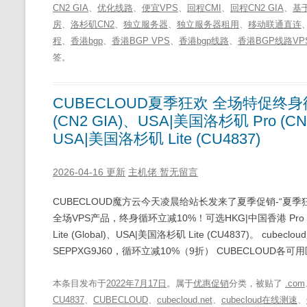
CN2 GIA
、
优化线路
、
便宜VPS
、
回程CMI
、
回程CN2 GIA
、
基
房
、
洛杉矶CN2
、
独立服务器
、
独立服务器租用
、
移动联通直连
程
、
香港bgp
、
香港BGP VPS
、
香港bgp线路
、
香港BGP线路VP
签。
CUBECLOUD夏季狂欢 全场特促终身
(CN2 GIA)、USA|美国洛杉矶 Pro (CN2
USA|美国洛杉矶 Lite (CU4837)
2026-04-16 更新
主机佬
暂无留言
CUBECLOUD魔方云今天凌晨给站长发来了夏季促销-“夏季狂
全场VPS产品，终身循环立减10%！可选HKG|中国香港 Pro (CN
Lite (Global)、USA|美国洛杉矶 Lite (CU4837)。 cubecl
SEPPXG9J60，循环立减10%（9折） CUBECLOUD各可用区S
本条目发布于
2022年7月17日
。属于
优惠促销
分类，被贴了
.com
CU4837
、
CUBECLOUD
、
cubecloud.net
、
cubecloud在线测速
、