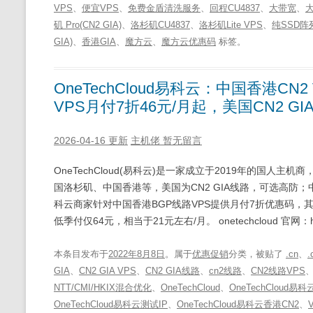
VPS
、
便宜VPS
、
免费金盾清洗服务
、
回程CU4837
、
大带宽
、
矶 Pro(CN2 GIA)
、
洛杉矶CU4837
、
洛杉矶Lite VPS
、
纯SSD阵
GIA)
、
香港GIA
、
魔方云
、
魔方云优惠码
标签。
OneTechCloud易科云：中国香港CN
VPS月付7折46元/月起，美国CN2 GI
2026-04-16 更新
主机佬
暂无留言
OneTechCloud(易科云)是一家成立于2019年的国人
国洛杉矶、中国香港等，美国为CN2 GIA线路，可选高防；中国
科云商家针对中国香港BGP线路VPS提供月付7折优惠码，其
低季付仅64元，相当于21元左右/月。 onetechcloud 官网：https:
本条目发布于
2022年8月8日
。属于
优惠促销
分类，被贴了
.cn
、
.
GIA
、
CN2 GIA VPS
、
CN2 GIA线路
、
cn2线路
、
CN2线路VPS
NTT/CMI/HKIX混合优化
、
OneTechCloud
、
OneTechCloud易科
OneTechCloud易科云测试IP
、
OneTechCloud易科云香港CN2
、