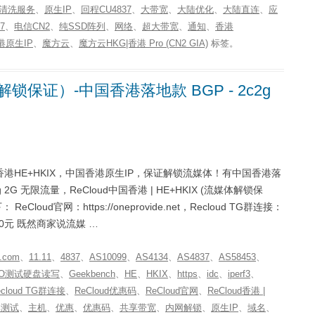
清洗服务
、
原生IP
、
回程CU4837
、
大带宽
、
大陆优化
、
大陆直连
、
应
7
、
电信CN2
、
纯SSD阵列
、
网络
、
超大带宽
、
通知
、
香港
港原生IP
、
魔方云
、
魔方云HKG|香港 Pro (CN2 GIA)
标签。
媒体解锁保证）-中国香港落地款 BGP - 2c2g
新上中国香港HE+HKIX，中国香港原生IP，保证解锁流媒体！有中国香港落
g 2G 无限流量，ReCloud中国香港 | HE+HKIX (流媒体解锁保
Cloud官网：https://oneprovide.net，Recloud TG群连接：
立减40元 既然商家说流媒 …
.com
、
11.11
、
4837
、
AS10099
、
AS4134
、
AS4837
、
AS58453
、
IO测试硬盘读写
、
Geekbench
、
HE
、
HKIX
、
https
、
idc
、
iperf3
、
ecloud TG群连接
、
ReCloud优惠码
、
ReCloud官网
、
ReCloud香港 |
率测试
、
主机
、
优惠
、
优惠码
、
共享带宽
、
内网解锁
、
原生IP
、
域名
、