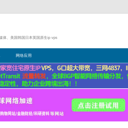
流媒体、美国韩国日本英国原生ip vps
跳
至
记
网络应用
正
文