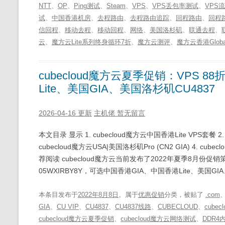
NTT
、
OP
、
Ping测试
、
Steam
、
VPS
、
VPS丢包率测试
、
VPS
试
、
中国香港机房
、
去程路由
、
去程路由追踪
、
回程路由
、
回程
信回程
、
移动去程
、
移动回程
、
网络
、
美国洛杉矶
、
联通去程
、
云
、
魔方云Lite系列终身循环7折
、
魔方云测评
、
魔方云香港Globa
cubecloud魔方云夏季促销：VPS 
Lite、美国GIA、美国洛杉矶CU4837
2026-04-16 更新
主机佬
暂无留言
本文目录 显示 1. cubecloud魔方云中国香港Lite VPS套餐 2. 
cubecloud魔方云USA|美国洛杉矶Pro (CN2 GIA) 4. cube
荐阅读 cubecloud魔方云当前发布了2022年夏季8月份
05WXIRBY8Y，可选中国香港GIA、中国香港Lite、美国GI
本条目发布于
2022年8月8日
。属于
优惠促销
分类，被贴了
.com
GIA
、
CU VIP
、
CU4837
、
CU4837线路
、
CUBECLOUD
、
cubecl
cubecloud魔方云夏季促销
、
cubecloud魔方云网络测试
、
DDR4