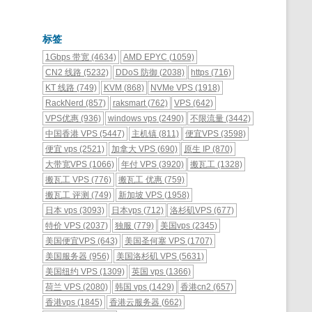
标签
1Gbps 带宽
(4634)
AMD EPYC
(1059)
CN2 线路
(5232)
DDoS 防御
(2038)
https
(716)
KT 线路
(749)
KVM
(868)
NVMe VPS
(1918)
RackNerd
(857)
raksmart
(762)
VPS
(642)
VPS优惠
(936)
windows vps
(2490)
不限流量
(3442)
中国香港 VPS
(5447)
主机镇
(811)
便宜VPS
(3598)
便宜 vps
(2521)
加拿大 VPS
(690)
原生 IP
(870)
大带宽VPS
(1066)
年付 VPS
(3920)
搬瓦工
(1328)
搬瓦工 VPS
(776)
搬瓦工 优惠
(759)
搬瓦工 评测
(749)
新加坡 VPS
(1958)
日本 vps
(3093)
日本vps
(712)
洛杉矶VPS
(677)
特价 VPS
(2037)
独服
(779)
美国vps
(2345)
美国便宜VPS
(643)
美国圣何塞 VPS
(1707)
美国服务器
(956)
美国洛杉矶 VPS
(5631)
美国纽约 VPS
(1309)
英国 vps
(1366)
荷兰 VPS
(2080)
韩国 vps
(1429)
香港cn2
(657)
香港vps
(1845)
香港云服务器
(662)