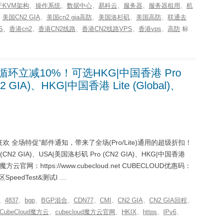
于KVM架构
、
操作系统
、
数据中心
、
易科云
、
服务器
、
服务器租用
、
机
、
美国CN2 GIA
、
美国cn2 gia高防
、
美国洛杉矶
、
美国高防
、
联通去
S
、
香港cn2
、
香港CN2线路
、
香港CN2线路VPS
、
香港vps
、
高防
标
循环立减10%！可选HKG|中国香港 Pro
 GIA)、HKG|中国香港 Lite (Global)、
欢 全场特促”邮件通知，带来了全场(Pro/Lite)通用的超级折扣！
2 GIA)、USA|美国洛杉矶 Pro (CN2 GIA)、HKG|中国香港
oud魔方云官网：https://www.cubecloud.net CUBECLOUD优惠码：
peedTest&测试I …
、
4837
、
bgp
、
BGP混合
、
CDN77
、
CMI
、
CN2 GIA
、
CN2 GIA回程
、
CubeCloud魔方云
、
cubecloud魔方云官网
、
HKIX
、
https
、
IPv6
、