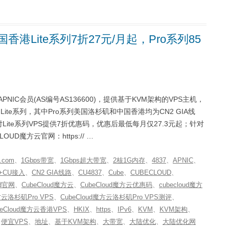
香港Lite系列7折27元/月起，Pro系列85
PNIC会员(AS编号AS136600)，提供基于KVM架构的VPS主机，
te系列，其中Pro系列美国洛杉矶和中国香港均为CN2 GIA线
对Lite系列VPS提供7折优惠码，优惠后最低每月仅27.3元起；针对
UD魔方云官网：https:// …
.com
、
1Gbps带宽
、
1Gbps超大带宽
、
2核1G内存
、
4837
、
APNIC
、
A+CU接入
、
CN2 GIA线路
、
CU4837
、
Cube
、
CUBECLOUD
、
ud官网
、
CubeCloud魔方云
、
CubeCloud魔方云优惠码
、
cubecloud魔方
魔方云洛杉矶Pro VPS
、
CubeCloud魔方云洛杉矶Pro VPS测评
、
beCloud魔方云香港VPS
、
HKIX
、
https
、
IPv6
、
KVM
、
KVM架构
、
、
便宜VPS
、
地址
、
基于KVM架构
、
大带宽
、
大陆优化
、
大陆优化网