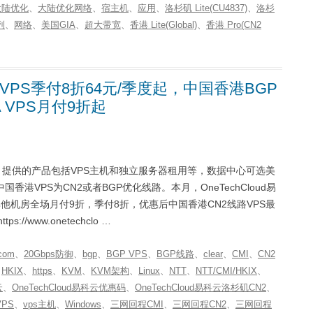
大陆优化
、
大陆优化网络
、
宿主机
、
应用
、
洛杉矶 Lite(CU4837)
、
洛杉
列
、
网络
、
美国GIA
、
超大带宽
、
香港 Lite(Global)
、
香港 Pro(CN2
2 VPS季付8折64元/季度起，中国香港BGP
A VPS月付9折起
主机商，提供的产品包括VPS主机和独立服务器租用等，数据中心可选美
香港VPS为CN2或者BGP优化线路。本月，OneTechCloud易
他机房全场月付9折，季付8折，优惠后中国香港CN2线路VPS最
//www.onetechclo …
com
、
20Gbps防御
、
bgp
、
BGP VPS
、
BGP线路
、
clear
、
CMI
、
CN2
、
HKIX
、
https
、
KVM
、
KVM架构
、
Linux
、
NTT
、
NTT/CMI/HKIX
、
云
、
OneTechCloud易科云优惠码
、
OneTechCloud易科云洛杉矶CN2
、
VPS
、
vps主机
、
Windows
、
三网回程CMI
、
三网回程CN2
、
三网回程