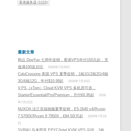
香港服务器
(1026)
最新文章
狗云 DogYun 七周年促销，香港VPS年付150元起，充
值满100送10元
2026年7月26日
ColoCrossing 美国 VPS 夏季促销，1核1G/2核2G/4核
3G/6核12G，年付$10.99起
2026年7月25日
V.PS（xTom）Cloud KVM VPS 多机房可选，
Starter/Essential/Pro/Premium，月付€6.95起
2026
年7月22日
NUXOA 法兰克福独服夏季促销，E5-2640 v4/Ryzen
7 5700X/Ryzen 9 7950X，€94.50/月起
2026年7月19
日
SVR4U 马来西亚 EPYC/Intel KVM VPS 闪促，1核