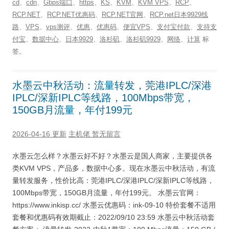
cd
、
cdn
、
Gbps端口
、
https
、
KS
、
KVM
、
KVM VPS
、
RCP
、
RCP.NET
、
RCP.NET优惠码
、
RCP.NET官网
、
RCP.net日本9929线
路
、
VPS
、
vps测评
、
优惠
、
优惠码
、
便宜VPS
、
支付宝付款
、
支持支
付宝
、
数据中心
、
日本9929
、
洛杉矶
、
洛杉矶9929
、
网络
、
计算
标
签。
水墨云中秋活动：流量转发，莞港IPLC/深港
IPLC/深新IPLC等线路，100Mbps带宽，
150GB月流量，年付199元
2026-04-16 更新
主机佬
暂无留言
水墨云怎么样？水墨云好不好？水墨云是国人商家，主要提供各
类KVM VPS，产品多，数据中心多。现在水墨云中秋活动，有流
量转发服务，性价比高：莞港IPLC/深港IPLC/深新IPLC等线路，
100Mbps带宽，150GB月流量，年付199元。 水墨云官网：
https://www.inkisp.cc/ 水墨云优惠码：ink-09-10 特价套餐不适用
套餐和优惠码有效期截止：2022/09/10 23:59 水墨云中秋活动套