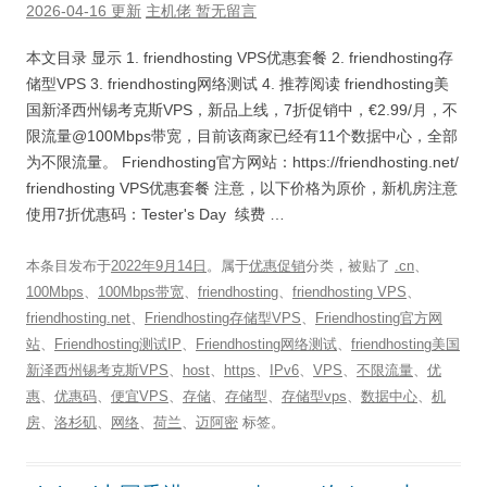
2026-04-16 更新
主机佬
暂无留言
本文目录 显示 1. friendhosting VPS优惠套餐 2. friendhosting存
储型VPS 3. friendhosting网络测试 4. 推荐阅读 friendhosting美
国新泽西州锡考克斯VPS，新品上线，7折促销中，€2.99/月，不
限流量@100Mbps带宽，目前该商家已经有11个数据中心，全部
为不限流量。 Friendhosting官方网站：https://friendhosting.net/
friendhosting VPS优惠套餐 注意，以下价格为原价，新机房注意
使用7折优惠码：Tester's Day 续费 …
本条目发布于
2022年9月14日
。属于
优惠促销
分类，被贴了
.cn
、
100Mbps
、
100Mbps带宽
、
friendhosting
、
friendhosting VPS
、
friendhosting.net
、
Friendhosting存储型VPS
、
Friendhosting官方网
站
、
Friendhosting测试IP
、
Friendhosting网络测试
、
friendhosting美国
新泽西州锡考克斯VPS
、
host
、
https
、
IPv6
、
VPS
、
不限流量
、
优
惠
、
优惠码
、
便宜VPS
、
存储
、
存储型
、
存储型vps
、
数据中心
、
机
房
、
洛杉矶
、
网络
、
荷兰
、
迈阿密
标签。