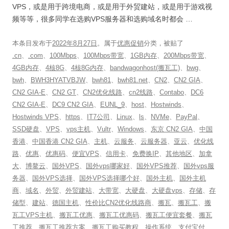
VPS，或是用于跨境电商，或是用于外贸建站，或是用于游戏视
频等等，很多同学在选购VPS服务器和选购域名时都会 …
本条目发布于
2022年8月27日
。属于
优惠促销
分类，被贴了
.cn
、
.com
、
100Mbps
、
100Mbps带宽
、
1GB内存
、
200Mbps带宽
、
4GB内存
、
4核8G
、
4核8G内存
、
bandwagonhost(搬瓦工)
、
bwg
、
bwh
、
BWH3HYATVBJW
、
bwh81
、
bwh81.net
、
CN2
、
CN2 GIA
、
CN2 GIA-E
、
CN2 GT
、
CN2优化线路
、
cn2线路
、
Contabo
、
DC6
CN2 GIA-E
、
DC9 CN2 GIA
、
EUNL_9
、
host
、
Hostwinds
、
Hostwinds VPS
、
https
、
IT7公司
、
Linux
、
ls
、
NVMe
、
PayPal
、
SSD硬盘
、
VPS
、
vps主机
、
Vultr
、
Windows
、
东京 CN2 GIA
、
中国
香港
、
中国香港 CN2 GIA
、
主机
、
云服务
、
云服务器
、
亚云
、
优化线
路
、
优惠
、
优惠码
、
便宜VPS
、
信用卡
、
免费换IP
、
其他地区
、
加拿
大
、
博鳌云
、
国外VPS
、
国外vps哪家好
、
国外VPS推荐
、
国外vps服
务器
、
国外VPS选择
、
国外VPS选择哪个好
、
国外主机
、
国外主机
商
、
域名
、
外贸
、
外贸建站
、
大带宽
、
大硬盘
、
大硬盘vps
、
存储
、
存
储型
、
建站
、
德国主机
、
性价比CN2优化线路商
、
搬瓦
、
搬瓦工
、
搬
瓦工VPS主机
、
搬瓦工优惠
、
搬瓦工优惠码
、
搬瓦工便宜套餐
、
搬瓦
工推荐
、
搬瓦工推荐方案
、
搬瓦工购买教程
、
操作系统
、
支付宝付