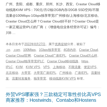
广州、贵阳、成都、重庆、郑州、长沙、西安。Crastar Cloud移
动线路KVM VPS：700元/月/2核/2GB内存/20GB SSD空间/不限
流量@100Mbps-1Gbps独享带宽/广州移动/上海移动/北京移动。
Crastar Cloud怎么样？Crastar Cloud好不好？Crastar Cloud是
一家正规运营IPLC的厂商（《增值电信业务经营许可证》编号：
川B …
本条目发布于
2022年8月27日
。属于
优惠促销
分类，被贴了
.cn
、
.com
、
100Mbps
、
1Gbps独享带宽
、
4GB内存
、
Crastar Cloud
、
Crastar Cloud官网
、
Crastar Cloud广港IEPL
、
Crastar Cloud怎么样
、
Crastar Cloud独享带宽IPLC
、
Crastar Cloud移动线路
、
https
、
IPLC
、
KVM
、
KVM VPS
、
VPS
、
上海移动
、
不限流量
、
便宜VPS
、
北京移动
、
大带宽
、
大带宽广港IEPL
、
广州移动
、
广港IEPL
、
流量转
发
、
流量转发服务
、
独享带宽
、
移动线路KVM VPS
标签。
外贸VPS哪家强？三款稳定可靠性价比高VPS
商家推荐：Hostwinds、Contabo和Hostens