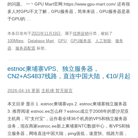
的问题。 一丶GPU Mart官网:https://www.gpu-mart.com/ 还有很
多人对GPU不太了解，GPU服务器，简单来说，GPU服务器是基
于GPU的 …
本条目发布于
2021年11月19日
。属于
优惠促销
分类，被贴了
100Mbps
、
Database Mart
、
GPU
、
GPU服务器
、
人工智能
、
服务
器
、
服务器配置
标签。
estnoc柬埔寨VPS、独立服务器，
CN2+AS4837线路，直连中国大陆，€10/月起
2026-04-16 更新
主机佬
暂无留言
本文目录 显示 1. estnoc柬埔寨vps 2. estnoc柬埔寨独立服务器
3. 推荐阅读 estnoc.ee怎么样？estnoc成立于2008年的爱沙尼亚
主机商，可“支付宝”，运作着全球36个机房的VPS和独立服务器
业务，现在商家estnoc.ee新上柬埔寨NTC数据中心，有VPS和独
立服务器，网络直连中国大陆，ping值低，速度快。线路方面，