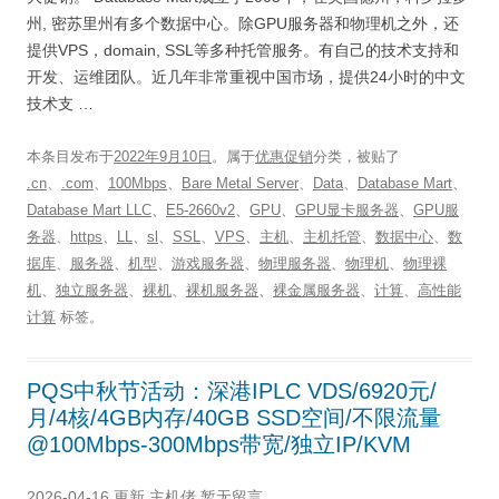
州, 密苏里州有多个数据中心。除GPU服务器和物理机之外，还
提供VPS，domain, SSL等多种托管服务。有自己的技术支持和
开发、运维团队。近几年非常重视中国市场，提供24小时的中文
技术支 …
本条目发布于
2022年9月10日
。属于
优惠促销
分类，被贴了
.cn
、
.com
、
100Mbps
、
Bare Metal Server
、
Data
、
Database Mart
、
Database Mart LLC
、
E5-2660v2
、
GPU
、
GPU显卡服务器
、
GPU服
务器
、
https
、
LL
、
sl
、
SSL
、
VPS
、
主机
、
主机托管
、
数据中心
、
数
据库
、
服务器
、
机型
、
游戏服务器
、
物理服务器
、
物理机
、
物理裸
机
、
独立服务器
、
裸机
、
裸机服务器
、
裸金属服务器
、
计算
、
高性能
计算
标签。
PQS中秋节活动：深港IPLC VDS/6920元/
月/4核/4GB内存/40GB SSD空间/不限流量
@100Mbps-300Mbps带宽/独立IP/KVM
2026-04-16 更新
主机佬
暂无留言