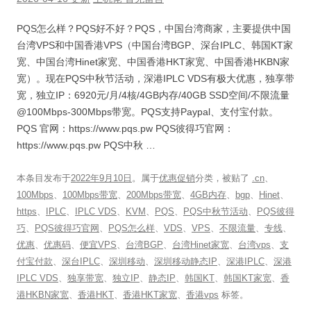
PQS怎么样？PQS好不好？PQS，中国台湾商家，主要提供中国
台湾VPS和中国香港VPS（中国台湾BGP、深台IPLC、韩国KT家
宽、中国台湾Hinet家宽、中国香港HKT家宽、中国香港HKBN家
宽）。现在PQS中秋节活动，深港IPLC VDS有极大优惠，独享带
宽，独立IP：6920元/月/4核/4GB内存/40GB SSD空间/不限流量
@100Mbps-300Mbps带宽。PQS支持Paypal、支付宝付款。
PQS 官网：https://www.pqs.pw PQS彼得巧官网：
https://www.pqs.pw PQS中秋 …
本条目发布于
2022年9月10日
。属于
优惠促销
分类，被贴了
.cn
、
100Mbps
、
100Mbps带宽
、
200Mbps带宽
、
4GB内存
、
bgp
、
Hinet
、
https
、
IPLC
、
IPLC VDS
、
KVM
、
PQS
、
PQS中秋节活动
、
PQS彼得
巧
、
PQS彼得巧官网
、
PQS怎么样
、
VDS
、
VPS
、
不限流量
、
专线
、
优惠
、
优惠码
、
便宜VPS
、
台湾BGP
、
台湾Hinet家宽
、
台湾vps
、
支
付宝付款
、
深台IPLC
、
深圳移动
、
深圳移动静态IP
、
深港IPLC
、
深港
IPLC VDS
、
独享带宽
、
独立IP
、
静态IP
、
韩国KT
、
韩国KT家宽
、
香
港HKBN家宽
、
香港HKT
、
香港HKT家宽
、
香港vps
标签。