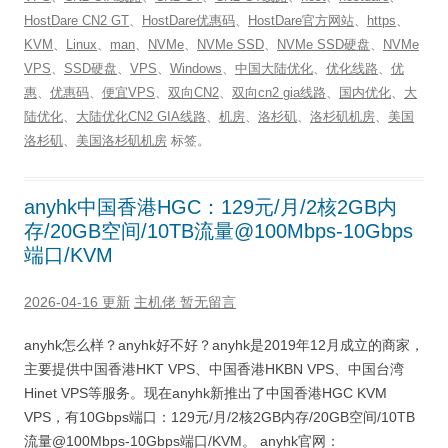
HostDare CN2 GT
、
HostDare优惠码
、
HostDare官方网站
、
https
、
KVM
、
Linux
、
man
、
NVMe
、
NVMe SSD
、
NVMe SSD硬盘
、
NVMe
VPS
、
SSD硬盘
、
VPS
、
Windows
、
中国大陆优化
、
优化线路
、
优
惠
、
优惠码
、
便宜VPS
、
双向CN2
、
双向cn2 gia线路
、
国内优化
、
大
陆优化
、
大陆优化CN2 GIA线路
、
机房
、
洛杉矶
、
洛杉矶机房
、
美国
洛杉矶
、
美国洛杉矶机房
标签。
anyhk中国香港HGC：129元/月/2核2GB内
存/20GB空间/10TB流量@100Mbps-10Gbps
端口/KVM
2026-04-16 更新
主机佬
暂无留言
anyhk怎么样？anyhk好不好？anyhk是2019年12月成立的商家，
主要提供中国香港HKT VPS、中国香港HKBN VPS、中国台湾
Hinet VPS等服务。现在anyhk新推出了中国香港HGC KVM
VPS，有10Gbps端口：129元/月/2核2GB内存/20GB空间/10TB
流量@100Mbps-10Gbps端口/KVM。 anyhk官网：