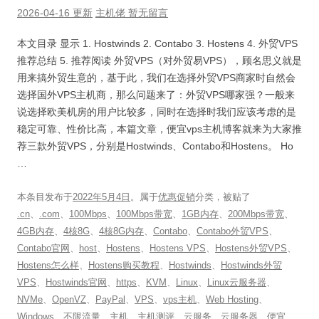
2026-04-16 更新
主机佬
暂无留言
本文目录 显示 1. Hostwinds 2. Contabo 3. Hostens 4. 外贸VPS
推荐总结 5. 推荐阅读 外贸VPS（对外贸易VPS），顾名思义就是
用来搞外贸生意的，基于此，我们在选择外贸VPS商家时自然会
选择国外VPS主机商，那么问题来了：外贸VPS哪家强？一般来
说选择欧美机房的用户比较多，同时在选择时我们应该考虑的是
稳定可靠、性价比高，本篇文章，便宜vps主机博客就来为大家推
荐三款外贸VPS，分别是Hostwinds、Contabo和Hostens。 Ho
…
本条目发布于
2022年5月4日
。属于
优惠促销
分类，被贴了
.cn
、
.com
、
100Mbps
、
100Mbps带宽
、
1GB内存
、
200Mbps带宽
、
4GB内存
、
4核8G
、
4核8G内存
、
Contabo
、
Contabo外贸VPS
、
Contabo官网
、
host
、
Hostens
、
Hostens VPS
、
Hostens外贸VPS
、
Hostens怎么样
、
Hostens购买教程
、
Hostwinds
、
Hostwinds外贸
VPS
、
Hostwinds官网
、
https
、
KVM
、
Linux
、
Linux云服务器
、
NVMe
、
OpenVZ
、
PayPal
、
VPS
、
vps主机
、
Web Hosting
、
Windows
、
不限流量
、
主机
、
主机测评
、
云服务
、
云服务器
、
便宜