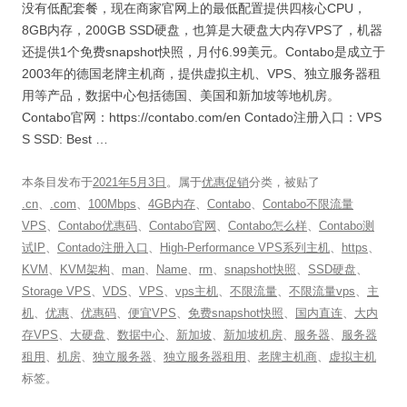
没有低配套餐，现在商家官网上的最低配置提供四核心CPU，
8GB内存，200GB SSD硬盘，也算是大硬盘大内存VPS了，机器
还提供1个免费snapshot快照，月付6.99美元。Contabo是成立于
2003年的德国老牌主机商，提供虚拟主机、VPS、独立服务器租
用等产品，数据中心包括德国、美国和新加坡等地机房。
Contabo官网：https://contabo.com/en Contado注册入口：VPS
S SSD: Best …
本条目发布于
2021年5月3日
。属于
优惠促销
分类，被贴了
.cn
、
.com
、
100Mbps
、
4GB内存
、
Contabo
、
Contabo不限流量
VPS
、
Contabo优惠码
、
Contabo官网
、
Contabo怎么样
、
Contabo测
试IP
、
Contado注册入口
、
High-Performance VPS系列主机
、
https
、
KVM
、
KVM架构
、
man
、
Name
、
rm
、
snapshot快照
、
SSD硬盘
、
Storage VPS
、
VDS
、
VPS
、
vps主机
、
不限流量
、
不限流量vps
、
主
机
、
优惠
、
优惠码
、
便宜VPS
、
免费snapshot快照
、
国内直连
、
大内
存VPS
、
大硬盘
、
数据中心
、
新加坡
、
新加坡机房
、
服务器
、
服务器
租用
、
机房
、
独立服务器
、
独立服务器租用
、
老牌主机商
、
虚拟主机
标签。