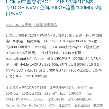
LiCloud中国香港BGP：$16.99/年/1GB内
存/10GB NVMe空间/300GB流量/100Mbps端
口/KVM
2026-04-16 更新
主机佬
暂无留言
LiCloud现在有3款特价KVM VPS，性价比高，值得一买：中国香
港BGP线路，精简网络，$16.99/年/1GB内存/10GB NVMe空
间/300GB流量/100Mbps端口。LiCloud支持Paypal（額外征收
0.5USD+6%手續費）、支付宝付款。 LiCloud官网：
https://licloud.io/ LiCloud中国香港BGP线路（精简网络）VPS方
案： HK-NVMe-1vCPU：1 (2.4Ghz)内存：1 GB空间：10 GB
NVMe SSD（Raid1）流量：300 GB / 月（100Mbps端口，双向
计算）IPv4：1$16.99/年购 …
本条目发布于
2022年9月13日
。属于
优惠促销
分类，被贴了
.cn
、
100Mbps
、
100Mbps端口
、
1GB内存
、
bgp
、
BGP线路
、
https
、
KVM
、
KVM VPS
、
LiCloud
、
LiCloud官网
、
LiCloud香港BGP
、
Name
、
NVMe
、
NVMe SSD
、
VPS
、
便宜VPS
、
支付宝付款
、
数据中