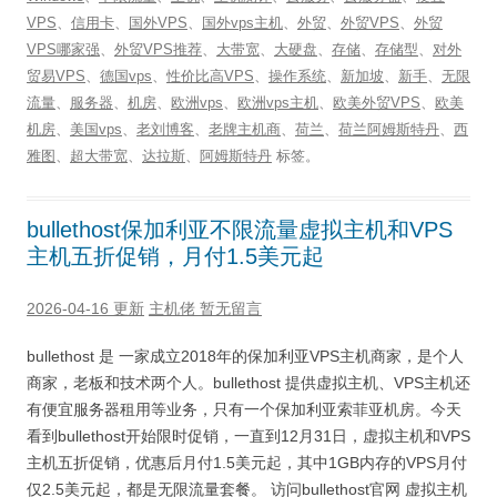
VPS
、
信用卡
、
国外VPS
、
国外vps主机
、
外贸
、
外贸VPS
、
外贸
VPS哪家强
、
外贸VPS推荐
、
大带宽
、
大硬盘
、
存储
、
存储型
、
对外
贸易VPS
、
德国vps
、
性价比高VPS
、
操作系统
、
新加坡
、
新手
、
无限
流量
、
服务器
、
机房
、
欧洲vps
、
欧洲vps主机
、
欧美外贸VPS
、
欧美
机房
、
美国vps
、
老刘博客
、
老牌主机商
、
荷兰
、
荷兰阿姆斯特丹
、
西
雅图
、
超大带宽
、
达拉斯
、
阿姆斯特丹
标签。
bullethost保加利亚不限流量虚拟主机和VPS
主机五折促销，月付1.5美元起
2026-04-16 更新
主机佬
暂无留言
bullethost 是 一家成立2018年的保加利亚VPS主机商家，是个人
商家，老板和技术两个人。bullethost 提供虚拟主机、VPS主机还
有便宜服务器租用等业务，只有一个保加利亚索菲亚机房。今天
看到bullethost开始限时促销，一直到12月31日，虚拟主机和VPS
主机五折促销，优惠后月付1.5美元起，其中1GB内存的VPS月付
仅2.5美元起，都是无限流量套餐。 访问bullethost官网 虚拟主机