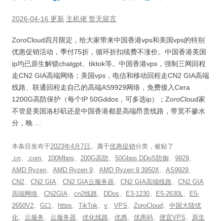
2026-04-16 更新
主机佬
暂无留言
ZoroCloud四月限定，给大家带来中国香港vps和美国vps的特别
优惠促销活动，季付75折，循环折扣续费不涨价。中国香港美国
ip均已原生解锁chatgpt、tiktok等。中国香港vps，强制三网回程
走CN2 GIA高端网络；美国vps，电信和移动回程走CN2 GIA高端
线路、联通回程走自己的高端AS9929网络，免费接入Cera
1200G高防保护（每个IP 50Gddos，可多选ip）；ZoroCloud家
不管是美国洛杉矶还是中国香港都是高端昂贵线路，带宽不掺水
分，晚 …
本条目发布于
2023年4月7日
。属于
优惠促销
分类，被贴了
.cn
、
.com
、
100Mbps
、
200G高防
、
50Gbps DDoS防御
、
9929
、
AMD Ryzen
、
AMD Ryzen 9
、
AMD Ryzen 9 3950X
、
AS9929
、
CN2
、
CN2 GIA
、
CN2 GIA云服务器
、
CN2 GIA高端线路
、
CN2 GIA
高端网络
、
CN2GIA
、
cn2线路
、
DDos
、
E3-1230
、
E5-2630L
、
E5-
2650V2
、
G口
、
https
、
TikTok
、
v
、
VPS
、
ZoroCloud
、
中国大陆优
化
、
云服务
、
云服务器
、
优化线路
、
优惠
、
优惠码
、
便宜VPS
、
原生