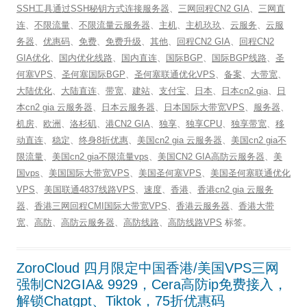
SSH工具通过SSH秘钥方式连接服务器
、
三网回程CN2 GIA
、
三网直
连
、
不限流量
、
不限流量云服务器
、
主机
、
主机玖玖
、
云服务
、
云服
务器
、
优惠码
、
免费
、
免费升级
、
其他
、
回程CN2 GIA
、
回程CN2
GIA优化
、
国内优化线路
、
国内直连
、
国际BGP
、
国际BGP线路
、
圣
何塞VPS
、
圣何塞国际BGP
、
圣何塞联通优化VPS
、
备案
、
大带宽
、
大陆优化
、
大陆直连
、
带宽
、
建站
、
支付宝
、
日本
、
日本cn2 gia
、
日
本cn2 gia 云服务器
、
日本云服务器
、
日本国际大带宽VPS
、
服务器
、
机房
、
欧洲
、
洛杉矶
、
港CN2 GIA
、
独享
、
独享CPU
、
独享带宽
、
移
动直连
、
稳定
、
终身8折优惠
、
美国cn2 gia 云服务器
、
美国cn2 gia不
限流量
、
美国cn2 gia不限流量vps
、
美国CN2 GIA高防云服务器
、
美
国vps
、
美国国际大带宽VPS
、
美国圣何塞VPS
、
美国圣何塞联通优化
VPS
、
美国联通4837线路VPS
、
速度
、
香港
、
香港cn2 gia 云服务
器
、
香港三网回程CMI国际大带宽VPS
、
香港云服务器
、
香港大带
宽
、
高防
、
高防云服务器
、
高防线路
、
高防线路VPS
标签。
ZoroCloud 四月限定中国香港/美国VPS三网
强制CN2GIA& 9929，Cera高防ip免费接入，
解锁Chatgpt、Tiktok，75折优惠码