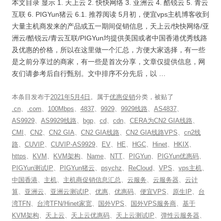
本文目录 显示 1. 天上云 2. 快快网络 3. 亚洲云 4. 酷锐云 5. 青云
互联 6. PIGYun猪云 6.1. 推荐阅读 5月初，便宜vps主机博客收到
大量主机商发来的产品或五一期间促销信息，天上云/快快网络/亚
洲云/酷锐云/青云互联/PIGYun均提供美国或者中国香港优秀线路
及优惠的价格，所以在这里做一个汇总，方便大家选择，有一些
是之前分享过的商家，有一些是首次分享，文章仅提供信息，网
友们请参考后自行甄别。文中排序不分先后，以 …
本条目发布于
2021年5月4日
。属于
优惠促销
分类，被贴了
.cn
、
.com
、
100Mbps
、
4837
、
9929
、
9929线路
、
AS4837
、
AS9929
、
AS9929线路
、
bgp
、
cd
、
cdn
、
CERA为CN2 GIA线路
、
CMI
、
CN2
、
CN2 GIA
、
CN2 GIA线路
、
CN2 GIA线路VPS
、
cn2线
路
、
CUVIP
、
CUVIP-AS9929
、
EV
、
HE
、
HGC
、
Hinet
、
HKIX
、
https
、
KVM
、
KVM架构
、
Name
、
NTT
、
PIGYun
、
PIGYun优惠码
、
PIGYun测试IP
、
PIGYun猪云
、
psychz
、
ReCloud
、
VPS
、
vps主机
、
中国香港
、
主机
、
主机商促销信息汇总
、
云服务
、
云服务器
、
云计
算
、
亚洲云
、
亚洲云测试IP
、
优惠
、
优惠码
、
便宜VPS
、
原生IP
、
台
湾TFN
、
台湾TFN/Hinet家宽
、
国外VPS
、
国外VPS服务商
、
基于
KVM架构
、
天上云
、
天上云优惠码
、
天上云测试IP
、
弹性云服务器
、