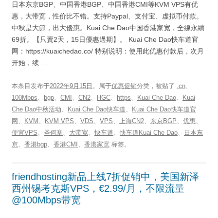
日本东京BGP、中国香港BGP、中国香港CMI等KVM VPS有优
惠，大带宽，性价比不错。支持Paypal、支付宝、虚拟币付款。
中秋是大節，出大優惠。Kuai Che Dao中国香港家宽，全線永續
69折。【只賣2天，15日優惠過期】。 Kuai Che Dao快车道官
网：https://kuaichedao.co/ 特别说明：使用此优惠付款后，次月
开始，续 …
本条目发布于
2022年9月15日
。属于
优惠促销
分类，被贴了
.cn
、
100Mbps
、
bgp
、
CMI
、
CN2
、
HGC
、
https
、
Kuai Che Dao
、
Kuai
Che Dao中秋活动
、
Kuai Che Dao快车道
、
Kuai Che Dao快车道官
网
、
KVM
、
KVM VPS
、
VDS
、
VPS
、
上海CN2
、
东京BGP
、
优惠
、
便宜VPS
、
圣何塞
、
大带宽
、
快车道
、
快车道Kuai Che Dao
、
日本东
京
、
香港bgp
、
香港CMI
、
香港家宽
标签。
friendhosting新品上线7折促销中，美国新泽
西州锡考克斯VPS，€2.99/月，不限流量
@100Mbps带宽