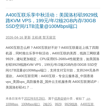
A400互联乐享中秋活动：美国洛杉矶9929线
路KVM VPS，199元/年/2核2GB内存/30GB
SSD空间/1TB流量@100Mbps端口
2026-04-16 更新
主机佬
暂无留言
A400互联怎么样？A400互联好不好？A400互联最近上线了四期
机器，同时推出乐享中秋活动，A400互联的美西，线路三网联通
9929，建站更加稳定，CPU采用E5-2680v4性能更佳，如美国洛
杉矶9929线路KVM VPS，199元/年/2核2GB内存/30GB SSD空
间/1TB流量@100Mbps端口，支持支付宝付款，支持24H无条件
退款。 A400互联官网：A400互联 - 专业云服务器_中国香港
vps_美国vps_高防服务器_国外云主机服务商 A400互联测试IP：
美国洛杉矶41.7 …
本条目发布于
2022年8月29日
。属于
优惠促销
分类，被贴了
.cn
、
100Mbps
、
100Mbps端口
、
2核2G
、
9929
、
9929线路
、
A400互联
、