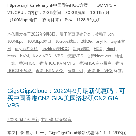
https://anyhk.net/ anyhk中国香港HGC方案： HGC VPS –
V1vCPU：2内存：2 GB空间：20 GB流量：10 TB / 月
（100Mbps端口，双向计算）IPv4：1128.99元/月 …
本条目发布于
2022年9月8日
。属于
优惠促销
分类，被贴了
.cn
、
100Mbps
、
100Mbps端口
、
10Gbps端口
、
2核2G
、
anyhk
、
anyhk官
网
、
anyhk怎么样
、
anyhk香港HGC
、
Gbps端口
、
HGC
、
Hinet
、
https
、
KVM
、
KVM VPS
、
VPS
、
便宜VPS
、
台湾hinet vps
、
地址
、
计算
、
香港HGC
、
香港HGC KVM VPS
、
香港HGC商业带宽
、
香港
HGC商业线路
、
香港HKBN VPS
、
香港HKT
、
香港HKT VPS
标签。
GigsGigsCloud：2022年9月最新优惠码，可
买中国香港CN2 GIA/美国洛杉矶CN2 GIA
VPS
2026-04-16 更新
主机佬
暂无留言
本文目录 显示 1. 一、GigsGigsCloud最新优惠码 1.1. 1. VDS优