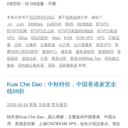
GB空间：20 GB流量：不限 …
本条目发布于
2022年9月19日
。属于
优惠促销
分类，被贴了
.cn
、
.com
、
100Mbps
、
1GB内存
、
9929
、
9929线路
、
BTVPS
、
BTVPS官网
、
BTVPS怎么样
、
BTVPS美国9929线路
、
BTVPS美国
VPS
、
DDos
、
DDoS防护
、
https
、
KVM
、
KVM VPS
、
VPS
、
不限流
量
、
主机
、
云服务
、
云服务器
、
云计算
、
云计算服务
、
便宜VPS
、
免
费300G DDOS防护
、
数据中心
、
服务器
、
服务器租用
、
美国9929
、
美
国高防
、
虚拟主机
、
计算
、
香港沙田
、
香港沙田Mate Two
、
高性能云
服务
、
高性能云服务器
、
高防
、
高防服务器
标签。
Kuai Che Dao：中秋特价，中国香港家宽全
线69折
2026-04-16 更新
主机佬
暂无留言
快车道Kuai Che Dao，国人商家，主要提供中国香港、中国台
湾、美国圣何塞、上海CN2等KVM VPS，站长介绍过多次。现在