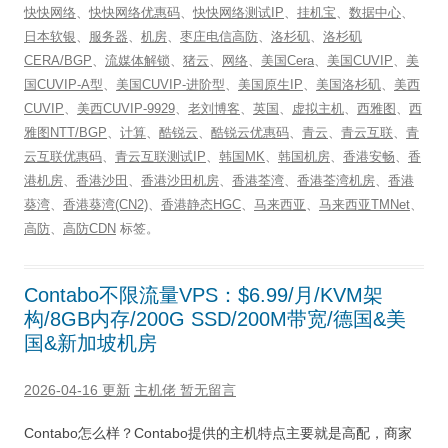
快快网络
、
快快网络优惠码
、
快快网络测试IP
、
挂机宝
、
数据中心
、
日本软银
、
服务器
、
机房
、
枣庄电信高防
、
洛杉矶
、
洛杉矶
CERA/BGP
、
流媒体解锁
、
猪云
、
网络
、
美国Cera
、
美国CUVIP
、
美
国CUVIP-A型
、
美国CUVIP-进阶型
、
美国原生IP
、
美国洛杉矶
、
美西
CUVIP
、
美西CUVIP-9929
、
老刘博客
、
英国
、
虚拟主机
、
西雅图
、
西
雅图NTT/BGP
、
计算
、
酷锐云
、
酷锐云优惠码
、
青云
、
青云互联
、
青
云互联优惠码
、
青云互联测试IP
、
韩国MK
、
韩国机房
、
香港安畅
、
香
港机房
、
香港沙田
、
香港沙田机房
、
香港荃湾
、
香港荃湾机房
、
香港
葵湾
、
香港葵湾(CN2)
、
香港静态HGC
、
马来西亚
、
马来西亚TMNet
、
高防
、
高防CDN
标签。
Contabo不限流量VPS：$6.99/月/KVM架
构/8GB内存/200G SSD/200M带宽/德国&美
国&新加坡机房
2026-04-16 更新
主机佬
暂无留言
Contabo怎么样？Contabo提供的主机特点主要就是高配，商家