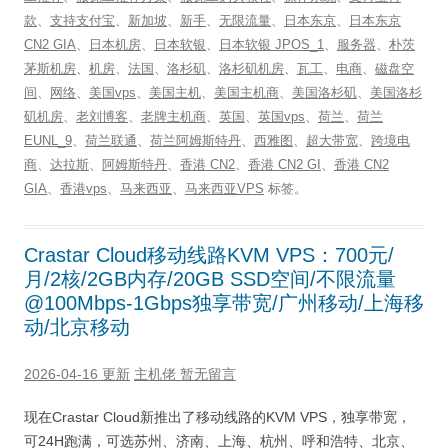
款
、
支持支付宝
、
新加坡
、
新手
、
无限流量
、
日本东京
、
日本东京
CN2 GIA
、
日本机房
、
日本软银
、
日本软银 JPOS_1
、
服务器
、
朴茨
茅斯机房
、
机房
、
法国
、
洛杉矶
、
洛杉矶机房
、
瓦工
、
电商
、
磁盘空
间
、
网络
、
美国vps
、
美国主机
、
美国主机商
、
美国洛杉矶
、
美国洛杉
矶机房
、
老刘博客
、
老牌主机商
、
英国
、
英国vps
、
荷兰
、
荷兰
EUNL_9
、
荷兰联通
、
荷兰阿姆斯特丹
、
西雅图
、
超大带宽
、
跨境电
商
、
达拉斯
、
阿姆斯特丹
、
香港 CN2
、
香港 CN2 GI
、
香港 CN2
GIA
、
香港vps
、
马来西亚
、
马来西亚VPS
标签。
Crastar Cloud移动线路KVM VPS：700元/
月/2核/2GB内存/20GB SSD空间/不限流量
@100Mbps-1Gbps独享带宽/广州移动/上海移
动/北京移动
2026-04-16 更新
主机佬
暂无留言
现在Crastar Cloud新推出了移动线路的KVM VPS，独享带宽，
可24H跑满，可选苏州、济南、上海、杭州、呼和浩特、北京、