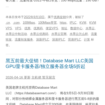
餐方案： 流量转发-2022-中秋1带宽：100 Mbps流量：150 GB /
…
本条目发布于
2022年9月10日
。属于
优惠促销
分类，被贴了
.cn
、
.com
、
100Mbps
、
100Mbps带宽
、
https
、
IPLC
、
KVM
、
KVM
VPS
、
VPS
、
优惠
、
优惠码
、
便宜VPS
、
地址
、
数据中心
、
水墨云
、
水墨云中秋活动
、
水墨云优惠码
、
水墨云官网
、
水墨云怎么样
、
流量
转发
、
流量转发服务
、
深新IPLC
、
深港IPLC
、
莞港IPLC
、
计算
标
签。
黑五前最大促销！Database Mart LLC美国
GPU显卡服务器/独立服务器全场5折起
2026-04-16 更新
主机佬
暂无留言
美国老牌主机托管商Database Mart
LLC （https://databasemart.com/） 将在9月5日-9月30日期
间，对部分热销裸金属服务器和显卡服务器进行黑五前5-8折的最
大促销。 Database Mart成立于2005年，在美国德州，科罗拉多