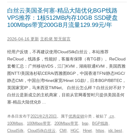
白丝云美国圣何塞-精品大陆优化BGP线路
VPS推荐：1核512MB内存10GB SSD硬盘
100Mbps带宽200GB月流量129.99元/年
2026-04-16 更新
主机佬
暂无留言
经用户反馈，不再建议使用CloudSilk白丝云，本站推荐
ReCloud，线路多，性能好，客服有保障（有TG群）。ReCloud
套餐汇总：广州移动VDS，江门KVM，湖南联通KVM，美国西雅
图NTT/美国洛杉矶CERA/西雅图BGP，中国香港TFN/静态HGC/
静态CMI，中国台湾Hinet家宽/Hinet 1G款/，日本BGP/BBTEC，
英国家宽IP，马来西亚TMNet。 白丝云怎么样？白丝云好不好？
白丝云是新成立的主机商家，目前从官网看暂时只提供美国圣何
塞-精品大陆优化B …
本条目发布于
2021年2月20日
。属于
优惠促销
分类，被贴了
.cn
、
100Mbps
、
100Mbps带宽
、
200Mbps带宽
、
bgp
、
BGP线路
、
CloudSilk
、
CloudSilk白丝云
、
CMI
、
HGC
、
Hinet
、
https
、
idc.best
、