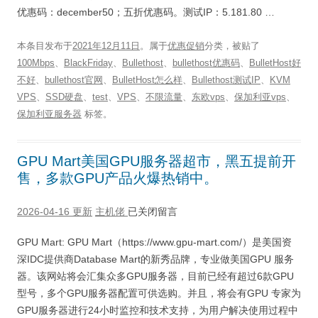
优惠码：december50；五折优惠码。测试IP：5.181.80 …
本条目发布于
2021年12月11日
。属于
优惠促销
分类，被贴了
100Mbps
、
BlackFriday
、
Bullethost
、
bullethost优惠码
、
BulletHost好
不好
、
bullethost官网
、
BulletHost怎么样
、
Bullethost测试IP
、
KVM
VPS
、
SSD硬盘
、
test
、
VPS
、
不限流量
、
东欧vps
、
保加利亚vps
、
保加利亚服务器
标签。
GPU Mart美国GPU服务器超市，黑五提前开
售，多款GPU产品火爆热销中。
2026-04-16 更新
主机佬
已关闭留言
GPU Mart: GPU Mart（https://www.gpu-mart.com/）是美国资
深IDC提供商Database Mart的新秀品牌，专业做美国GPU 服务
器。该网站将会汇集众多GPU服务器，目前已经有超过6款GPU
型号，多个GPU服务器配置可供选购。并且，将会有GPU 专家为
GPU服务器进行24小时监控和技术支持，为用户解决使用过程中