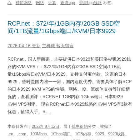
心
、
精简网络
、
网络
、
计算
、
香港bgp
、
香港bgp线路
标签。
RCP.net：$72/年/1GB内存/20GB SSD空
间/1TB流量/1Gbps端口/KVM/日本9929
2026-04-16 更新
主机佬
暂无留言
RCP.net，国人新商家，主要提供日本9929和美国洛杉矶9929线
路的KVM VPS：：$72/年/1GB内存/20GB SSD空间/1TB流
量/1Gbps端口/KVM/日本9929。支持支付宝付款。这家的日本
9929，暂时是国内唯一一家，国内速度优秀。需要具体了解RCP
的日本9929 KVM VPS的性能、网络、IO、流媒体支持等详细情
况的，查看测评：RCP.NET 1GB内存 1Gbps端口 日本9929
KVM VPS测评。 现在RCP.net日本9929线路的KVM VPS有3款有
优惠，值得入手。R …
本条目发布于
2022年9月12日
。属于
优惠促销
分类，被贴了
.cn
、
.com
、
100Mbps
、
1Gbps端口
、
1GB内存
、
9929
、
9929线路
、