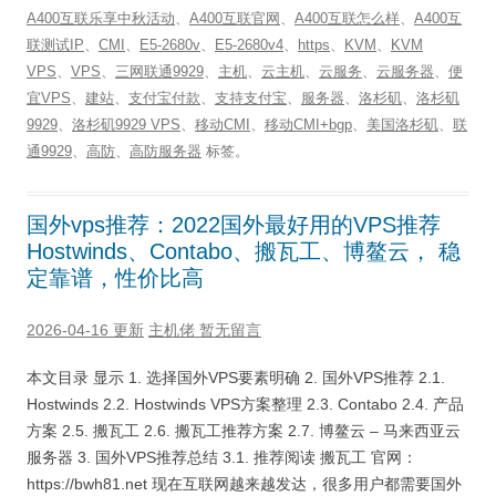
A400互联乐享中秋活动
、
A400互联官网
、
A400互联怎么样
、
A400互
联测试IP
、
CMI
、
E5-2680v
、
E5-2680v4
、
https
、
KVM
、
KVM
VPS
、
VPS
、
三网联通9929
、
主机
、
云主机
、
云服务
、
云服务器
、
便
宜VPS
、
建站
、
支付宝付款
、
支持支付宝
、
服务器
、
洛杉矶
、
洛杉矶
9929
、
洛杉矶9929 VPS
、
移动CMI
、
移动CMI+bgp
、
美国洛杉矶
、
联
通9929
、
高防
、
高防服务器
标签。
国外vps推荐：2022国外最好用的VPS推荐
Hostwinds、Contabo、搬瓦工、博鳌云， 稳
定靠谱，性价比高
2026-04-16 更新
主机佬
暂无留言
本文目录 显示 1. 选择国外VPS要素明确 2. 国外VPS推荐 2.1.
Hostwinds 2.2. Hostwinds VPS方案整理 2.3. Contabo 2.4. 产品
方案 2.5. 搬瓦工 2.6. 搬瓦工推荐方案 2.7. 博鳌云 – 马来西亚云
服务器 3. 国外VPS推荐总结 3.1. 推荐阅读 搬瓦工 官网：
https://bwh81.net 现在互联网越来越发达，很多用户都需要国外