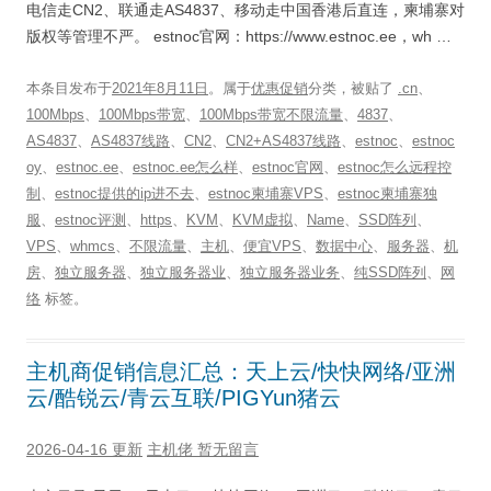
电信走CN2、联通走AS4837、移动走中国香港后直连，柬埔寨对
版权等管理不严。 estnoc官网：https://www.estnoc.ee，wh …
本条目发布于
2021年8月11日
。属于
优惠促销
分类，被贴了
.cn
、
100Mbps
、
100Mbps带宽
、
100Mbps带宽不限流量
、
4837
、
AS4837
、
AS4837线路
、
CN2
、
CN2+AS4837线路
、
estnoc
、
estnoc
oy
、
estnoc.ee
、
estnoc.ee怎么样
、
estnoc官网
、
estnoc怎么远程控
制
、
estnoc提供的ip进不去
、
estnoc柬埔寨VPS
、
estnoc柬埔寨独
服
、
estnoc评测
、
https
、
KVM
、
KVM虚拟
、
Name
、
SSD阵列
、
VPS
、
whmcs
、
不限流量
、
主机
、
便宜VPS
、
数据中心
、
服务器
、
机
房
、
独立服务器
、
独立服务器业
、
独立服务器业务
、
纯SSD阵列
、
网
络
标签。
主机商促销信息汇总：天上云/快快网络/亚洲
云/酷锐云/青云互联/PIGYun猪云
2026-04-16 更新
主机佬
暂无留言