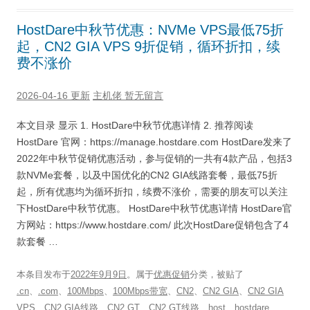
HostDare中秋节优惠：NVMe VPS最低75折
起，CN2 GIA VPS 9折促销，循环折扣，续
费不涨价
2026-04-16 更新
主机佬
暂无留言
本文目录 显示 1. HostDare中秋节优惠详情 2. 推荐阅读
HostDare 官网：https://manage.hostdare.com HostDare发来了
2022年中秋节促销优惠活动，参与促销的一共有4款产品，包括3
款NVMe套餐，以及中国优化的CN2 GIA线路套餐，最低75折
起，所有优惠均为循环折扣，续费不涨价，需要的朋友可以关注
下HostDare中秋节优惠。 HostDare中秋节优惠详情 HostDare官
方网站：https://www.hostdare.com/ 此次HostDare促销包含了4
款套餐 …
本条目发布于
2022年9月9日
。属于
优惠促销
分类，被贴了
.cn
、
.com
、
100Mbps
、
100Mbps带宽
、
CN2
、
CN2 GIA
、
CN2 GIA
VPS
、
CN2 GIA线路
、
CN2 GT
、
CN2 GT线路
、
host
、
hostdare
、