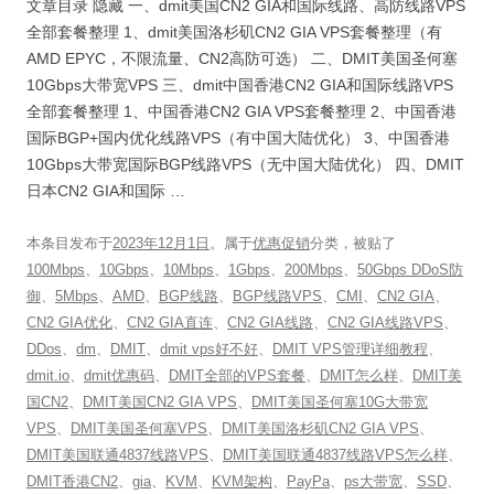
文章目录 隐藏 一、dmit美国CN2 GIA和国际线路、高防线路VPS
全部套餐整理 1、dmit美国洛杉矶CN2 GIA VPS套餐整理（有
AMD EPYC，不限流量、CN2高防可选） 二、DMIT美国圣何塞
10Gbps大带宽VPS 三、dmit中国香港CN2 GIA和国际线路VPS
全部套餐整理 1、中国香港CN2 GIA VPS套餐整理 2、中国香港
国际BGP+国内优化线路VPS（有中国大陆优化） 3、中国香港
10Gbps大带宽国际BGP线路VPS（无中国大陆优化） 四、DMIT
日本CN2 GIA和国际 …
本条目发布于
2023年12月1日
。属于
优惠促销
分类，被贴了
100Mbps
、
10Gbps
、
10Mbps
、
1Gbps
、
200Mbps
、
50Gbps DDoS防
御
、
5Mbps
、
AMD
、
BGP线路
、
BGP线路VPS
、
CMI
、
CN2 GIA
、
CN2 GIA优化
、
CN2 GIA直连
、
CN2 GIA线路
、
CN2 GIA线路VPS
、
DDos
、
dm
、
DMIT
、
dmit vps好不好
、
DMIT VPS管理详细教程
、
dmit.io
、
dmit优惠码
、
DMIT全部的VPS套餐
、
DMIT怎么样
、
DMIT美
国CN2
、
DMIT美国CN2 GIA VPS
、
DMIT美国圣何塞10G大带宽
VPS
、
DMIT美国圣何塞VPS
、
DMIT美国洛杉矶CN2 GIA VPS
、
DMIT美国联通4837线路VPS
、
DMIT美国联通4837线路VPS怎么样
、
DMIT香港CN2
、
gia
、
KVM
、
KVM架构
、
PayPa
、
ps大带宽
、
SSD
、