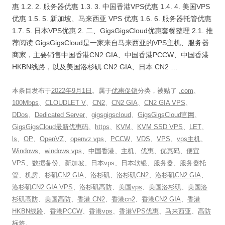
惠 1.2. 2. 服务器优惠 1.3. 3. 中国香港VPS优惠 1.4. 4. 美国VPS
优惠 1.5. 5. 新加坡、马来西亚 VPS 优惠 1.6. 6. 服务器托管优惠
1.7. 5. 日本VPS优惠 2. 二、GigsGigsCloud优惠套餐整理 2.1. 推
荐阅读 GigsGigsCloud是一家来自马来西亚的VPS主机、服务器
商家，主要销售中国香港CN2 GIA、中国香港PCCW、中国香港
HKBN线路，以及美国洛杉矶 CN2 GIA、日本 CN2 …
本条目发布于
2022年9月1日
。属于
优惠促销
分类，被贴了
.com
、
100Mbps
、
CLOUDLET V
、
CN2
、
CN2 GIA
、
CN2 GIA VPS
、
DDos
、
Dedicated Server
、
gigsgigscloud
、
GigsGigsCloud官网
、
GigsGigsCloud最新优惠码
、
https
、
KVM
、
KVM SSD VPS
、
LET
、
ls
、
OP
、
OpenVZ
、
openvz vps
、
PCCW
、
VDS
、
VPS
、
vps主机
、
Windows
、
windows vps
、
中国香港
、
主机
、
优惠
、
优惠码
、
便宜
VPS
、
数据备份
、
新加坡
、
日本vps
、
日本软银
、
服务器
、
服务器托
管
、
机房
、
杉矶CN2 GIA
、
洛杉矶
、
洛杉矶CN2
、
洛杉矶CN2 GIA
、
洛杉矶CN2 GIA VPS
、
洛杉矶高防
、
美国vps
、
美国洛杉矶
、
美国洛
杉矶高防
、
美国高防
、
香港 CN2
、
香港cn2
、
香港CN2 GIA
、
香港
HKBN线路
、
香港PCCW
、
香港vps
、
香港VPS优惠
、
马来西亚
、
高防
标签。