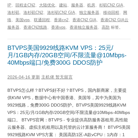
IP
、
回程走CN2
、
大陆优化
、
建站
、
服务器
、
机房
、
杉矶CN2 GIA
、
洛杉矶
、
洛杉矶CN2
、
洛杉矶CN2 GIA
、
独立服务器
、
移动回程
、
网
络
、
美国vps
、
联通回程
、
香港cn2
、
香港CN2 GIA
、
香港CN2 GIA云
服务器
、
香港CN2线路
、
香港vps
、
香港独立服务器
、
高防
标签。
BTVPS美国9929线路KVM VPS：25元/
月/1GB内存/20GB空间/不限流量@10Mbps-
40Mbps端口/免费300G DDOS防护
2026-04-16 更新
主机佬
暂无留言
BTVPS怎么样？BTVPS好不好？BTVPS，国内新商家，主要提
供KVM VPS，数据中心有中国香港、美国等，其中为美国为
9929线路，免费300G DDOS防护。BTVPS美国9929线路KVM
VPS：25元/月/1GB内存/20GB空间/不限流量@10Mbps-40Mbps
端口。 BTVPS官网：BTVPS - 专业提供高防服务器租用,高性能
云服务器、虚拟主机租用以及托管的云计算服务商！ BTVPS美国
9929线路KVM VPS方案： 美国高防1区-A款vCPU：1内存：1