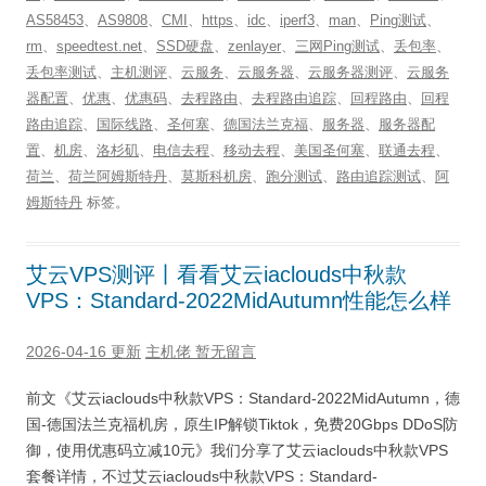
AS58453
、
AS9808
、
CMI
、
https
、
idc
、
iperf3
、
man
、
Ping测试
、
rm
、
speedtest.net
、
SSD硬盘
、
zenlayer
、
三网Ping测试
、
丢包率
、
丢包率测试
、
主机测评
、
云服务
、
云服务器
、
云服务器测评
、
云服务
器配置
、
优惠
、
优惠码
、
去程路由
、
去程路由追踪
、
回程路由
、
回程
路由追踪
、
国际线路
、
圣何塞
、
德国法兰克福
、
服务器
、
服务器配
置
、
机房
、
洛杉矶
、
电信去程
、
移动去程
、
美国圣何塞
、
联通去程
、
荷兰
、
荷兰阿姆斯特丹
、
莫斯科机房
、
跑分测试
、
路由追踪测试
、
阿
姆斯特丹
标签。
艾云VPS测评丨看看艾云iaclouds中秋款
VPS：Standard-2022MidAutumn性能怎么样
2026-04-16 更新
主机佬
暂无留言
前文《艾云iaclouds中秋款VPS：Standard-2022MidAutumn，德
国-德国法兰克福机房，原生IP解锁Tiktok，免费20Gbps DDoS防
御，使用优惠码立减10元》我们分享了艾云iaclouds中秋款VPS
套餐详情，不过艾云iaclouds中秋款VPS：Standard-