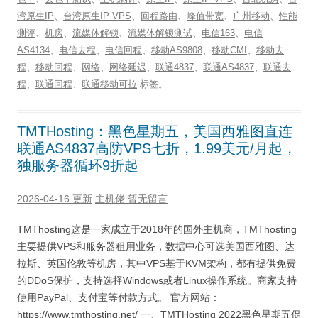
湾原生IP
、
台湾原生IP VPS
、
回程路由
、
峰值带宽
、
广州移动
、
性能
测评
、
机房
、
流媒体解锁
、
流媒体解锁测试
、
电信163
、
电信
AS4134
、
电信去程
、
电信回程
、
移动AS9808
、
移动CMI
、
移动去
程
、
移动回程
、
网络
、
网络延迟
、
联通4837
、
联通AS4837
、
联通去
程
、
联通回程
、
联通移动可拉
标签。
TMTHosting：黑色星期五，美国西雅图直连
联通AS4837高防VPS七折，1.99美元/月起，
独服务器循环9折起
2026-04-16 更新
主机佬
暂无留言
TMThosting这是一家成立于2018年的国外主机商，TMThosting
主要提供VPS和服务器租用业务，数据中心可选美国西雅图、达
拉斯、英国伦敦等机房，其中VPS基于KVM架构，都有提供免费
的DDoS保护，支持选择Windows或者Linux操作系统。商家支持
使用PayPal、支付宝等付款方式。 官方网站：
https://www.tmthosting.net/ 一、TMTHosting 2022黑色星期五促