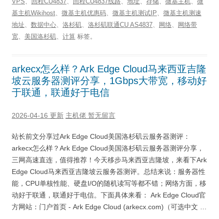
VPS
、
回程CU4837
、
回程CU4837线路
、
地址
、
存储
、
微基主机
、
微
基主机Wikihost
、
微基主机优惠码
、
微基主机测试IP
、
微基主机测速
地址
、
数据中心
、
洛杉矶
、
洛杉矶联通CU AS4837
、
网络
、
网络带
宽
、
美国洛杉矶
、
计算
标签。
arkecx怎么样？Ark Edge Cloud马来西亚吉隆
坡云服务器测评分享，1Gbps大带宽，移动好
于联通，联通好于电信
2026-04-16 更新
主机佬
暂无留言
站长前文分享过Ark Edge Cloud美国洛杉矶云服务器测评：
arkecx怎么样？Ark Edge Cloud美国洛杉矶云服务器测评分享，
三网高速直连，值得推荐！今天移步马来西亚吉隆坡，来看下Ark
Edge Cloud马来西亚吉隆坡云服务器测评。总结来说：服务器性
能，CPU单核性能、硬盘I/O的随机读写等都不错；网络方面，移
动好于联通，联通好于电信。下面具体来看： Ark Edge Cloud官
方网站：门户首页 - Ark Edge Cloud (arkecx.com)（可选中文 …