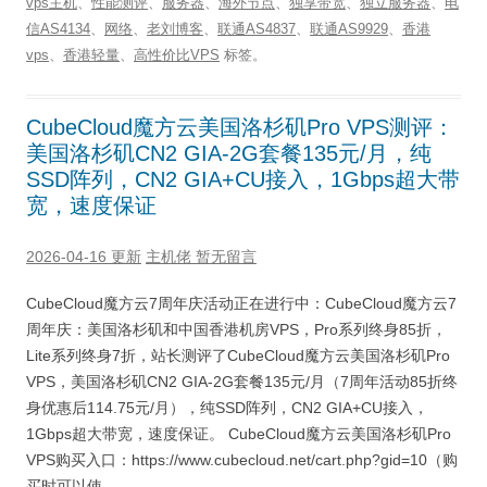
vps主机
、
性能测评
、
服务器
、
海外节点
、
独享带宽
、
独立服务器
、
电
信AS4134
、
网络
、
老刘博客
、
联通AS4837
、
联通AS9929
、
香港
vps
、
香港轻量
、
高性价比VPS
标签。
CubeCloud魔方云美国洛杉矶Pro VPS测评：
美国洛杉矶CN2 GIA-2G套餐135元/月，纯
SSD阵列，CN2 GIA+CU接入，1Gbps超大带
宽，速度保证
2026-04-16 更新
主机佬
暂无留言
CubeCloud魔方云7周年庆活动正在进行中：CubeCloud魔方云7
周年庆：美国洛杉矶和中国香港机房VPS，Pro系列终身85折，
Lite系列终身7折，站长测评了CubeCloud魔方云美国洛杉矶Pro
VPS，美国洛杉矶CN2 GIA-2G套餐135元/月（7周年活动85折终
身优惠后114.75元/月），纯SSD阵列，CN2 GIA+CU接入，
1Gbps超大带宽，速度保证。 CubeCloud魔方云美国洛杉矶Pro
VPS购买入口：https://www.cubecloud.net/cart.php?gid=10（购
买时可以使 …