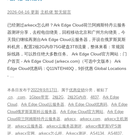
2026-04-16 更新
主机佬
暂无留言
已经测过arkecx怎么样？Ark Edge Cloud荷兰阿姆斯特丹云服务
器测评分享，去程电信绕美，回程移动北京和广州方向绕美，今
天我们继续再测台Ark Edge Cloud云服务器，开设在俄罗斯莫斯
科机房，配置2核2G内存75G硬盘3TB流量，整体来看：常规国
际线路，可以胜任绝大多数任务。 Ark Edge Cloud官方网站：门
户首页 - Ark Edge Cloud (arkecx.com)（可选中文版本） Ark
Edge Cloud优惠码：Q11NTEH40Q，9折优惠 Global Locations
- …
本条目发布于
2022年9月17日
。属于
优惠促销
分类，被贴了
.cn
、
.com
、
1Gbps带宽
、
2核2G
、
2核2G内存
、
4837
、
Ark Edge
Cloud
、
Ark Edge Cloud云服务器
、
Ark Edge Cloud优惠码
、
Ark Edge
Cloud俄罗斯莫斯科云服务器
、
Ark Edge Cloud官方网站
、
Ark Edge
Cloud荷兰阿姆斯特丹云服务器
、
arkecx
、
arkecx.com
、
arkecx主机测
评
、
arkecx云服务器
、
arkecx云服务器测评
、
arkecx俄罗斯VPS测
评
、
arkecx官网
、
arkecx怎么样
、
Arkecx测评
、
AS4134
、
AS4837
、