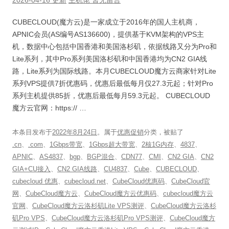
CUBECLOUD(魔方云)是一家成立于2016年的国人主机商，
APNIC会员(AS编号AS136600)，提供基于KVM架构的VPS主
机，数据中心包括中国香港和美国洛杉矶，依据线路又分为Pro和
Lite系列，其中Pro系列美国洛杉矶和中国香港均为CN2 GIA线
路，Lite系列为国际线路。本月CUBECLOUD魔方云商家针对Lite
系列VPS提供7折优惠码，优惠后最低每月仅27.3元起；针对Pro
系列主机提供85折，优惠后最低每月59.3元起。 CUBECLOUD
魔方云官网：https:// …
本条目发布于
2022年8月24日
。属于
优惠促销
分类，被贴了
.cn
、
.com
、
1Gbps带宽
、
1Gbps超大带宽
、
2核1G内存
、
4837
、
APNIC
、
AS4837
、
bgp
、
BGP混合
、
CDN77
、
CMI
、
CN2 GIA
、
CN2
GIA+CU接入
、
CN2 GIA线路
、
CU4837
、
Cube
、
CUBECLOUD
、
cubecloud 优惠
、
cubecloud.net
、
CubeCloud优惠码
、
CubeCloud官
网
、
CubeCloud魔方云
、
CubeCloud魔方云优惠码
、
cubecloud魔方云
官网
、
CubeCloud魔方云洛杉矶Lite VPS测评
、
CubeCloud魔方云洛杉
矶Pro VPS
、
CubeCloud魔方云洛杉矶Pro VPS测评
、
CubeCloud魔方