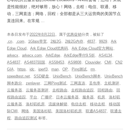
是性能很好，绝对够用，放心！网络，去程：电信、联通、移
动，三网直连；网络，回程：全部都是从三大运营商的美国节点
直连回来。在常规 …
本条目发布于
2022年8月22日
。属于
优惠促销
分类，被贴了
.cn
、
.com
、
1Gbps带宽
、
2核2G
、
2核2G内存
、
4837
、
9929
、
Ark
Edge Cloud
、
Ark Edge Cloud优惠码
、
Ark Edge Cloud官方网站
、
arkecx
、
arkecx.com
、
ArkEdge
、
ArkEdge季付9.5折
、
AS4134
、
AS4837
、
AS4837回国
、
AS58453
、
AS9808
、
Clouvider
、
CMI
、
CN2
GIA
、
https
、
idc
、
iperf3
、
man
、
OP
、
Ping测试
、
rm
、
speedtest.net
、
SSD硬盘
、
UnixBench
、
UnixBench脚本
、
UnixBench
脚本跑分
、
zenlayer
、
三网Ping测试
、
三网直连
、
丢包率
、
主机测评
、
云服务器
、
云服务器测评
、
去程路由
、
去程路由追踪
、
回程路由
、
回
程路由追踪
、
平台
、
广播IP
、
日本云服务器
、
服务器
、
机房
、
洛杉矶
云服务器
、
洛杉矶机房
、
流媒体解锁
、
电信去程
、
移动去程
、
移动国
际CMI
、
网络
、
美国洛杉矶
、
美国洛杉矶机房
、
联通AS4837
、
联通去
程
、
路由追踪测试
标签。