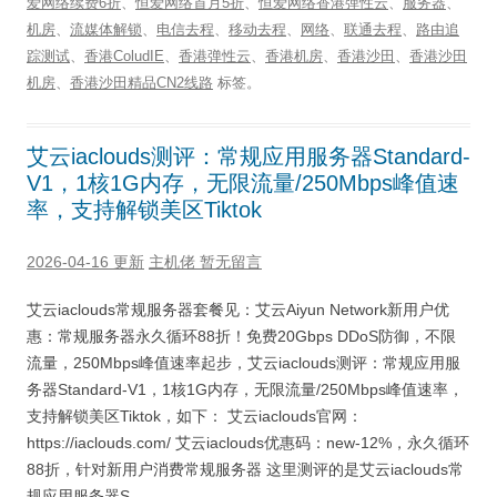
爱网络续费6折
、
恒爱网络首月5折
、
恒爱网络香港弹性云
、
服务器
、
机房
、
流媒体解锁
、
电信去程
、
移动去程
、
网络
、
联通去程
、
路由追
踪测试
、
香港ColudIE
、
香港弹性云
、
香港机房
、
香港沙田
、
香港沙田
机房
、
香港沙田精品CN2线路
标签。
艾云iaclouds测评：常规应用服务器Standard-
V1，1核1G内存，无限流量/250Mbps峰值速
率，支持解锁美区Tiktok
2026-04-16 更新
主机佬
暂无留言
艾云iaclouds常规服务器套餐见：艾云Aiyun Network新用户优
惠：常规服务器永久循环88折！免费20Gbps DDoS防御，不限
流量，250Mbps峰值速率起步，艾云iaclouds测评：常规应用服
务器Standard-V1，1核1G内存，无限流量/250Mbps峰值速率，
支持解锁美区Tiktok，如下： 艾云iaclouds官网：
https://iaclouds.com/ 艾云iaclouds优惠码：new-12%，永久循环
88折，针对新用户消费常规服务器 这里测评的是艾云iaclouds常
规应用服务器S …