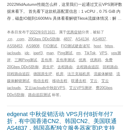
2022MidAutumn性能怎么样，这里我们一起通过艾云VPS测评数
据来看下。 首先看下这款机器配置信息：1 vCPU，0.75 GiB 内
存，磁盘IO能到1600M/s 具体看看解锁Tiktok流媒体情况：解 …
本条目发布于
2022年9月16日
。属于
优惠促销
分类，被贴了
.cn
、
.com
、
20Gbps DDoS防御
、
4837
、
AS4134
、
AS4837
、
AS58453
、
AS9808
、
FIO测试
、
FIO测试硬盘读写
、
host
、
https
、
iaclouds
、
idc
、
iperf3
、
man
、
Ping测试
、
rm
、
TikTok
、
VPS
、
vps测
评
、
三网Ping测试
、
丢包率
、
丢包率测试
、
优惠
、
优惠码
、
免费
20Gbps DDoS防御
、
原生IP
、
去程路由
、
去程路由追踪
、
回程路由
、
回程路由追踪
、
德国原生IP
、
机房
、
法兰克福机房
、
流媒体解锁
、
流
媒体解锁测试
、
电信去程
、
移动去程
、
联通去程
、
艾云
、
艾云
iaclouds
、
艾云iaclouds中秋款VPS
、
艾云VPS测评
、
费20Gbps
DDoS防御
、
路由追踪测试
标签。
edgenat 中秋促销活动 VPS月付8折年付7
折，有中国香港CN2、韩国CN2、美国联通
AS4837，韩国高配独立服务器家宽IP,支持