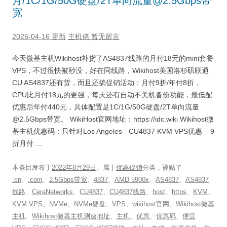
月/1C/1G/50G硬盘/2T单向流量@2.5Gbps带
宽
2026-04-16 更新
主机佬
暂无留言
今天微基主机Wikihost补货了AS4837线路的月付18元的mini套餐
VPS，不过很快被秒没，好在同线路，Wikihost美国洛杉矶联通
CU AS4837还有货，而且还搞促销活动：月付9折/年付8折，
CPU比月付18元的更强，每天还有自动不关机备份功能，最低配
优惠后年付440元，具体配置是1C/1G/50G硬盘/2T单向流量
@2.5Gbps带宽。 WikiHost官网地址：https://idc.wiki Wikihost微
基主机优惠码：只针对Los Angeles - CU4837 KVM VPS优惠 – 9
折月付 …
本条目发布于
2022年8月29日
。属于
优惠促销
分类，被贴了
.cn
、
.com
、
2.5Gbps带宽
、
4837
、
AMD 5900x
、
AS4837
、
AS4837
线路
、
CeraNetworks
、
CU4837
、
CU4837线路
、
host
、
https
、
KVM
、
KVM VPS
、
NVMe
、
NVMe硬盘
、
VPS
、
wikihost官网
、
Wikihost微基
主机
、
Wikihost微基主机测速地址
、
主机
、
优惠
、
优惠码
、
便宜