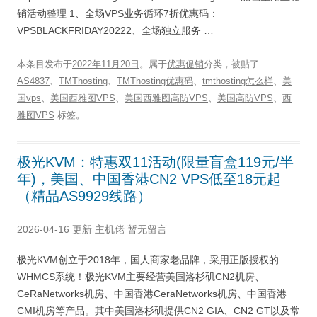
销活动整理 1、全场VPS业务循环7折优惠码：
VPSBLACKFRIDAY20222、全场独立服务 …
本条目发布于
2022年11月20日
。属于
优惠促销
分类，被贴了
AS4837
、
TMThosting
、
TMThosting优惠码
、
tmthosting怎么样
、
美
国vps
、
美国西雅图VPS
、
美国西雅图高防VPS
、
美国高防VPS
、
西
雅图VPS
标签。
极光KVM：特惠双11活动(限量盲盒119元/半
年)，美国、中国香港CN2 VPS低至18元起
（精品AS9929线路）
2026-04-16 更新
主机佬
暂无留言
极光KVM创立于2018年，国人商家老品牌，采用正版授权的
WHMCS系统！极光KVM主要经营美国洛杉矶CN2机房、
CeRaNetworks机房、中国香港CeraNetworks机房、中国香港
CMI机房等产品。其中美国洛杉矶提供CN2 GIA、CN2 GT以及常