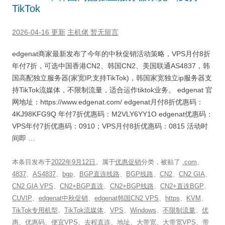
TikTok
2026-04-16 更新
主机佬
暂无留言
edgenat商家最新发布了今年的中秋促销活动策略，VPS月付8折
年付7折，可选中国香港CN2、韩国CN2、美国联通AS4837，韩
国高配独立服务器(家宽IP,支持TikTok)，韩国家宽独立ip服务器支
持TikTok流媒体，不限制流量，适合运作tiktok业务。 edgenat 官
网地址：https://www.edgenat.com/ edgenat月付8折优惠码：
4KJ98KFG9Q 年付7折优惠码：M2VLY6YY1O edgenat优惠码：
VPS年付7折优惠码：0910；VPS月付8折优惠码：0815 活动时
间即 …
本条目发布于
2022年9月12日
。属于
优惠促销
分类，被贴了
.com
、
4837
、
AS4837
、
bgp
、
BGP直连线路
、
BGP线路
、
CN2
、
CN2 GIA
、
CN2 GIA VPS
、
CN2+BGP直连
、
CN2+BGP线路
、
CN2+直连BGP
、
CUVIP
、
edgenat中秋促销
、
edgenat韩国CN2 VPS
、
https
、
KVM
、
TikTok专用机型
、
TikTok流媒体
、
VPS
、
Windows
、
不限制流量
、
优
惠
、
优惠码
、
便宜VPS
、
去程直连
、
地址
、
大带宽
、
大带宽VPS
、
带