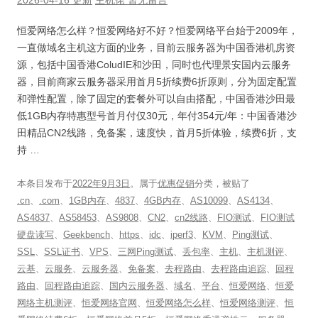
恒爱网络怎么样？恒爱网络好不好？恒爱网络平台始于2009年，
一直做域名主机这方面的业务，目前云服务器为中国香港机房资
源，包括中国香港ColudIE和沙田，同时也代理景安国内云服务
器，目前商家云服务器采用首月5折续费6折原则，分为固定配置
和弹性配置，除了固定的套餐外可以自由搭配，中国香港沙田最
低1GB内存特惠型号首月付仅30元，年付354元/年：中国香港沙
田精品CN2线路，免备案，速度快，首月5折体验，续费6折，支
持 …
本条目发布于
2022年9月3日
。属于
优惠促销
分类，被贴了
.cn
、
.com
、
1GB内存
、
4837
、
4GB内存
、
AS10099
、
AS4134
、
AS4837
、
AS58453
、
AS9808
、
CN2
、
cn2线路
、
FIO测试
、
FIO测试
硬盘读写
、
Geekbench
、
https
、
idc
、
iperf3
、
KVM
、
Ping测试
、
SSL
、
SSL证书
、
VPS
、
三网Ping测试
、
丢包率
、
主机
、
主机测评
、
云基
、
云服务
、
云服务器
、
免备案
、
去程路由
、
去程路由追踪
、
回程
路由
、
回程路由追踪
、
国内云服务器
、
域名
、
平台
、
恒爱网络
、
恒爱
网络主机测评
、
恒爱网络官网
、
恒爱网络怎么样
、
恒爱网络测评
、
恒