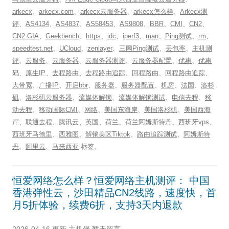
arkecx
、
arkecx.com
、
arkecx云服务器
、
arkecx怎么样
、
Arkecx测
评
、
AS4134
、
AS4837
、
AS58453
、
AS9808
、
BBR
、
CMI
、
CN2
、
CN2 GIA
、
Geekbench
、
https
、
idc
、
iperf3
、
man
、
Ping测试
、
rm
、
speedtest.net
、
UCloud
、
zenlayer
、
三网Ping测试
、
丢包率
、
主机测
评
、
云服务
、
云服务器
、
云服务器测评
、
云服务器配置
、
优惠
、
优惠
码
、
原生IP
、
去程路由
、
去程路由追踪
、
回程路由
、
回程路由追踪
、
大带宽
、
广播IP
、
开启bbr
、
服务器
、
服务器配置
、
机房
、
法国
、
洛杉
矶
、
洛杉矶云服务器
、
流媒体解锁
、
流媒体解锁测试
、
电信去程
、
移
动去程
、
移动国际CMI
、
网络
、
美国东海岸
、
美国洛杉矶
、
美国西海
岸
、
联通去程
、
腾讯云
、
英国
、
荷兰
、
荷兰阿姆斯特丹
、
西班牙vps
、
西班牙马德里
、
西雅图
、
解锁美区Tiktok
、
路由追踪测试
、
阿姆斯特
丹
、
阿里云
、
马来西亚
标签。
恒爱网络怎么样？恒爱网络主机测评： 中国
香港弹性云，沙田精品CN2线路，速度快，首
月5折体验，续费6折，支持3天内退款
2026-04-16 更新
主机佬
暂无留言