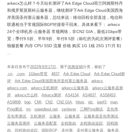
arkecx怎么样？今天站长测评了Ark Edge Cloud荷兰阿姆斯特丹
和俄罗斯莫斯科云服务器，继续测评下Ark Edge Cloud美国西海
岸美国圣何塞云服务器，总结来说：移动回程全部直连，电信和
联通相当于常规国际BGP对接骨干回来。具体来看下： arkecx
24个全球机房-云服务器 常规网络，非CN2 GIA，最低1Gbps带
宽；季付9.5折、半年9折、年付8.5折（标红的为此次测评套餐）
独服套餐 内存 CPU SSD 流量 价格 购买 1G 1核 25G 1T/月 $1
…
本条目发布于
2022年9月17日
。属于
优惠促销
分类，被贴了
.cn
、
.com
、
1Gbps带宽
、
4837
、
Ark Edge Cloud
、
Ark Edge Cloud测
评
、
Ark Edge Cloud美国西海岸圣何塞云服务器
、
arkecx
、
arkecx.com
、
arkecx主机测评
、
arkecx云服务器
、
arkecx云服务器测
评
、
arkecx怎么样
、
Arkecx测评
、
AS4134
、
AS4837
、
AS58453
、
AS9808
、
bgp
、
CMI
、
CN2
、
CN2 GIA
、
https
、
idc
、
iperf3
、
man
、
Ping测试
、
rm
、
speedtest.net
、
zenlayer
、
三网Ping测试
、
丢包率
、
丢包率测试
、
主机测评
、
云服务
、
云服务器
、
云服务器丢包率测试
、
云服务器测评
、
云服务器配置
、
去程路由
、
去程路由追踪
、
回程路
由
、
回程路由追踪
、
国际BGP
、
圣何塞
、
圣何塞云服务器
、
服务器
、