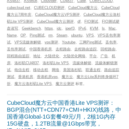
AS4837
、
AS9808
、
Clouvider
、
CU4837
、
Cube
、
CUBECLOUD
、
cubecloud.net
、
CUBECLOUD测评
、
CubeCloud魔方云
、
CubeCloud
魔方云7周年庆
、
CubeCloud魔方云VPS测评
、
CubeCloud魔方云洛杉
矶Lite VPS测评
、
CubeCloud魔方云测评
、
df
、
FIO测试
、
FIO测试硬
盘读写
、
Geekbench
、
https
、
idc
、
iperf3
、
IPv6
、
KVM
、
ls
、
Mac
、
Name
、
OP
、
Ping测试
、
rm
、
Steam
、
ubuntu
、
VPS
、
VPS丢包率测
试
、
VPS流媒体解锁
、
vps测评
、
Youtube
、
三网Ping测试
、
丢包率
、
丢包率测试
、
中国香港机房
、
去程路由
、
去程路由追踪
、
回程路由
、
回程路由追踪
、
地址
、
大陆优化
、
大陆优化网络
、
平台
、
广告
、
机
房
、
洛杉矶CU4837
、
洛杉矶Lite VPS
、
流媒体解锁
、
流媒体解锁测
试
、
电信去程
、
移动去程
、
网络
、
美国洛杉矶
、
联通去程
、
路由追踪
测试
、
香港机房
、
香港机房vps
、
魔方云
、
魔方云Lite系列终身循环7
折
、
魔方云洛杉矶Lite VPS
、
魔方云测评
标签。
CubeCloud魔方云中国香港Lite VPS测评：
BGP混合(NTT+CDN77+CMI+HKIX)线路，中
国香港Global-1G套餐49元/月，2核1G内存
15G硬盘，1.2TB流量@1Gbps带宽，