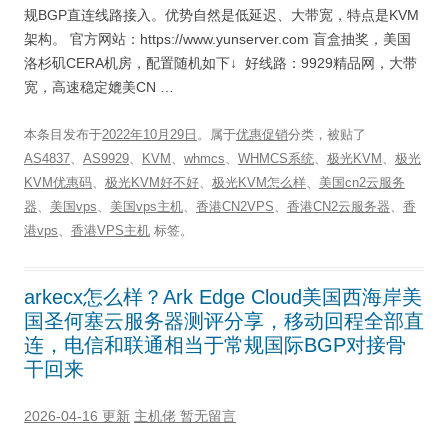
规BGP直连线路接入。优势自然是低延迟、大带宽，特点是KVM
架构。 官方网站：https://www.yunserver.com 盲盒抽奖，美国
洛杉矶CERA机房，配置随机如下↓ 好线路：9929精品网，大带
宽，高速稳定媲美CN …
本条目发布于
2022年10月29日
。属于
优惠促销
分类，被贴了
AS4837
、
AS9929
、
KVM
、
whmcs
、
WHMCS系统
、
极光KVM
、
极光
KVM优惠码
、
极光KVM好不好
、
极光KVM怎么样
、
美国cn2云服务
器
、
美国vps
、
美国vps主机
、
香港CN2VPS
、
香港CN2云服务器
、
香
港vps
、
香港VPS主机
标签。
arkecx怎么样？Ark Edge Cloud美国西海岸美
国圣何塞云服务器测评分享，移动回程全部直
连，电信和联通相当于常规国际BGP对接骨
干回来
2026-04-16 更新
主机佬
暂无留言