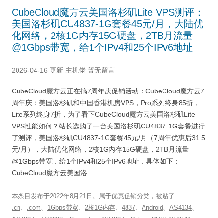
CubeCloud魔方云美国洛杉矶Lite VPS测评：
美国洛杉矶CU4837-1G套餐45元/月，大陆优
化网络，2核1G内存15G硬盘，2TB月流量
@1Gbps带宽，给1个IPv4和25个IPv6地址
2026-04-16 更新
主机佬
暂无留言
CubeCloud魔方云正在搞7周年庆促销活动：CubeCloud魔方云7
周年庆：美国洛杉矶和中国香港机房VPS，Pro系列终身85折，
Lite系列终身7折，为了看下CubeCloud魔方云美国洛杉矶Lite
VPS性能如何？站长选购了一台美国洛杉矶CU4837-1G套餐进行
了测评，美国洛杉矶CU4837-1G套餐45元/月（7周年优惠后31.5
元/月），大陆优化网络，2核1G内存15G硬盘，2TB月流量
@1Gbps带宽，给1个IPv4和25个IPv6地址，具体如下：
CubeCloud魔方云美国洛 …
本条目发布于
2022年8月21日
。属于
优惠促销
分类，被贴了
.cn
、
.com
、
1Gbps带宽
、
2核1G内存
、
4837
、
Android
、
AS4134
、