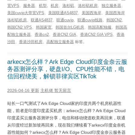
宽VPS
、
服务器
、
机型
、
机房
、
洛杉矶
、
洛杉矶机房
、
独立服务器
、
美国cuvip大带宽VPS
、
美国联通AS4837
、
美国西海岸
、
美国西海岸
洛杉矶机房
、
联通AS4837
、
联通cuvip
、
联通cuvip线路
、
韩国CN2
、
韩国CN2 VPS
、
韩国家宽
、
韩国首尔LG机房
、
韩国高配独服
、
韩国高
配独立服务器
、
香港cn2
、
香港CN2 GIA
、
香港CN2 GIA VPS
、
香港
沙田
、
香港沙田机房
、
高配独立服务器
标签。
arkecx怎么样？Ark Edge Cloud印度金奈云服
务器测评分享，硬盘I/O、CPU性能不错，电
信回程绕美，解锁菲律宾区TikTok
2026-04-16 更新
主机佬
暂无留言
站长一口气测试了Ark Edge Cloud家的印度共两个机房机器性
能，前者是印度印度孟买机房：arkecx怎么样？Ark Edge Cloud
印度孟买云服务器测评分享，电信和移动绕道欧美再回来，联通
从印度经过新加坡再回来，现在我们继续看下arkecx印度金奈机
器性能如何？arkecx怎么样？Ark Edge Cloud印度金奈云服务器