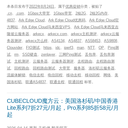
本条目发布于
2022年8月24日
。属于
优惠促销
分类，被贴了
.cn
、
.com
、
1Gbps大带宽
、
1Gbps带宽
、
2核2G
、
2核2G内存
、
4837
、
Ark Edge Cloud
、
Ark Edge Cloud优惠码
、
Ark Edge Cloud官
方网站
、
Ark Edge Cloud马来西亚VPS
、
Ark Edge Cloud马来西亚吉
隆坡云服务器
、
arkecx
、
arkecx.com
、
arkecx主机测评
、
arkecx云服
务器测评
、
arkecx怎么样
、
AS4134
、
AS4837
、
AS58453
、
AS9808
、
Clouvider
、
FIO测试
、
https
、
idc
、
iperf3
、
man
、
NTT
、
OP
、
Ping测
试
、
rm
、
SSD硬盘
、
zenlayer
、
三网Ping测试
、
丢包率
、
丢包率测
试
、
主机测评
、
云服务器
、
云服务器测评
、
去程路由
、
去程路由测
试
、
回程路由
、
回程路由测试
、
大带宽
、
服务器
、
洛杉矶云服务器
、
流媒体解锁
、
电信去程
、
电信回程
、
移动去程
、
移动回程
、
网络
、
美
国洛杉矶
、
联通AS4837
、
联通去程
、
联通回程
标签。
CUBECLOUD魔方云：美国洛杉矶/中国香港
Lite系列7折27元/月起，Pro系列85折58元/月
起
2026-04-16 更新
主机佬
暂无留言