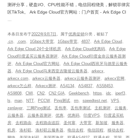
测评分享，硬盘I/O、CPU性能不错，电信回程绕美，解锁菲律宾
区TikTok。 Ark Edge Cloud官方网站：门户首页 - Ark Edge Cl
…
本条目发布于
2022年9月7日
。属于
优惠促销
分类，被贴了
.cn
、
.com
、
1Gbps大带宽
、
1Gbps带宽
、
4837
、
Ark Edge Cloud
、
Ark Edge Cloud 24个全球机房
、
Ark Edge Cloud优惠码
、
Ark Edge
Cloud印度孟买云服务器测评
、
Ark Edge Cloud印度金奈云服务器测
评
、
Ark Edge Cloud官方网站
、
Ark Edge Cloud西班牙马德里云服务
器
、
Ark Edge Cloud马来西亚吉隆坡云服务器
、
arkecx
、
arkecx.com
、
arkecx云服务器
、
arkecx云服务器测评
、
arkecx官网
、
arkecx怎么样
、
Arkecx测评
、
AS4134
、
AS4837
、
AS58453
、
AS9808
、
CMI
、
CN2
、
CN2 GIA
、
Geekbench
、
https
、
idc
、
iperf3
、
ls
、
man
、
NTT
、
PCCW
、
Ping测试
、
rm
、
speedtest.net
、
VPS
、
zenlayer
、
三网Ping测试
、
丢包率
、
丢包率测试
、
主机测评
、
云服务
、
云服务器
、
云服务器测评
、
优惠
、
优惠码
、
印度VPS
、
印度孟买机
房
、
去程路由
、
去程路由追踪
、
圣何塞
、
大带宽
、
新加坡
、
服务器
、
机房
、
洛杉矶
、
洛杉矶云服务器
、
电信去程
、
电信回程
、
移动去程
、
网络
、
美国洛杉矶
、
美国西海岸
、
联通AS4837
、
联通去程
、
英国
、
西