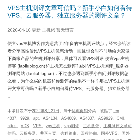
VPS主机测评文章可信吗？新手小白如何看待
VPS、云服务器、独立服务器的测评文章？
2026-04-16 更新
主机佬
暂无留言
便宜vps主机博客作为运营了2年多的主机测评站点，经常会给读
者分享高性价比VPS主机优惠活动，而且也会时不时地给大家做
下商家产品的主机测评分享，具体可以看VPS测评-便宜vps主机
博客 (laoliublog.cn)和主机怎么测评?国外VPS主机测评_服务器
测评网站 (laoliublog.cn)，不过也会遇到新手小白问测评数据怎
么看，为什么买的机器和你测评的结果不一样？那么VPS主机测
评文章可信吗？新手小白如何看待VPS、云服务器、独立服务器
…
本条目发布于
2022年8月21日
。属于
优惠促销
分类，被贴了
.cn
、
4837
、
9929
、
apt
、
AS4134
、
AS4809
、
AS4837
、
AS9929
、
CMI
、
https
、
VDS
、
VPS
、
vps主机
、
vps测评
、
主机测评
、
主机测评文章可
信吗
、
云服务器
、
共享带宽
、
去程路由
、
回程路由
、
国外VPS
、
国外