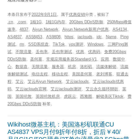
本条目发布于
2022年9月1日
。属于
优惠促销
分类，被贴了
.cn
、
.com
、
1核1G
、
1核1G内存
、
20Gbps DDoS防御
、
250Mbps峰值
速率
、
4837
、
Aiyun Network
、
Aiyun Network新用户优惠
、
AS4134
、
AS4837
、
AS58453
、
AS9808
、
https
、
iaclouds
、
idc
、
Name
、
Ping
测试
、
rm
、
SSD系统盘
、
TikTok
、
vps测评
、
Windows
、
三网Ping测
试
、
不限流量
、
丢包率
、
丢包率测试
、
优惠
、
优惠码
、
免费20Gbps
DDoS防御
、
圣何塞
、
常规应用服务器Standard-V1
、
应用
、
数据中
心
、
数据盘
、
无限流量
、
服务器
、
机房
、
洛杉矶
、
流媒体解锁
、
流媒
体解锁测试
、
电信去程
、
移动去程
、
美国圣何塞
、
老刘博客
、
联通去
程
、
艾云
、
艾云Aiyun Network
、
艾云iaclouds
、
艾云iaclouds优惠
码
、
艾云iaclouds官网
、
艾云iaclouds测评
、
艾云永久循环88折
、
英
国
、
英国伦敦
、
英国伦敦机房
、
虎跃云
、
西雅图
、
解锁美区Tiktok
、
费
20Gbps DDoS防御
标签。
Wikihost微基主机：美国洛杉矶联通CU
AS4837 VPS月付9折年付8折，折后￥40/