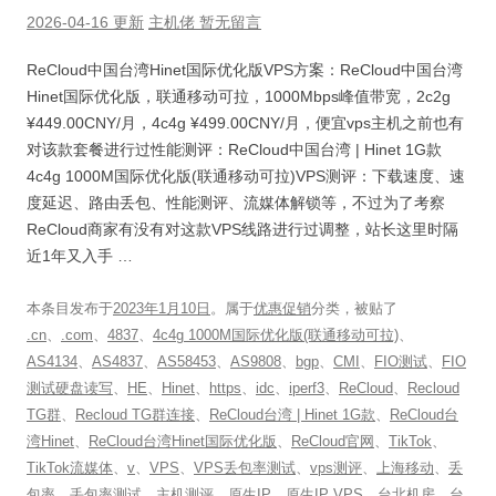
2026-04-16 更新
主机佬
暂无留言
ReCloud中国台湾Hinet国际优化版VPS方案：ReCloud中国台湾
Hinet国际优化版，联通移动可拉，1000Mbps峰值带宽，2c2g
¥449.00CNY/月，4c4g ¥499.00CNY/月，便宜vps主机之前也有
对该款套餐进行过性能测评：ReCloud中国台湾 | Hinet 1G款
4c4g 1000M国际优化版(联通移动可拉)VPS测评：下载速度、速
度延迟、路由丢包、性能测评、流媒体解锁等，不过为了考察
ReCloud商家有没有对这款VPS线路进行过调整，站长这里时隔
近1年又入手 …
本条目发布于
2023年1月10日
。属于
优惠促销
分类，被贴了
.cn
、
.com
、
4837
、
4c4g 1000M国际优化版(联通移动可拉)
、
AS4134
、
AS4837
、
AS58453
、
AS9808
、
bgp
、
CMI
、
FIO测试
、
FIO
测试硬盘读写
、
HE
、
Hinet
、
https
、
idc
、
iperf3
、
ReCloud
、
Recloud
TG群
、
Recloud TG群连接
、
ReCloud台湾 | Hinet 1G款
、
ReCloud台
湾Hinet
、
ReCloud台湾Hinet国际优化版
、
ReCloud官网
、
TikTok
、
TikTok流媒体
、
v
、
VPS
、
VPS丢包率测试
、
vps测评
、
上海移动
、
丢
包率
、
丢包率测试
、
主机测评
、
原生IP
、
原生IP VPS
、
台北机房
、
台