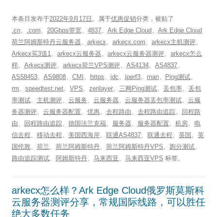
本条目发布于
2022年9月17日
。属于
优惠促销
分类，被贴了
.cn
、
.com
、
20Gbps带宽
、
4837
、
Ark Edge Cloud
、
Ark Edge Cloud
荷兰阿姆斯特丹云服务器
、
arkecx
、
arkecx.com
、
arkecx主机测评
、
Arkecx买3送1
、
arkecx云服务器
、
arkecx云服务器测评
、
arkecx怎么
样
、
Arkecx测评
、
arkecx荷兰VPS测评
、
AS4134
、
AS4837
、
AS58453
、
AS9808
、
CMI
、
https
、
idc
、
iperf3
、
man
、
Ping测试
、
rm
、
speedtest.net
、
VPS
、
zenlayer
、
三网Ping测试
、
丢包率
、
丢包
率测试
、
主机测评
、
云服务
、
云服务器
、
云服务器丢包率测试
、
云服
务器测评
、
云服务器配置
、
优惠
、
去程路由
、
去程路由追踪
、
回程路
由
、
回程路由追踪
、
德国法兰克福
、
服务器
、
服务器配置
、
机房
、
电
信去程
、
移动去程
、
美国西海岸
、
联通AS4837
、
联通去程
、
英国
、
英
国伦敦
、
荷兰
、
荷兰阿姆斯特丹
、
荷兰阿姆斯特丹VPS
、
跑分测试
、
路由追踪测试
、
阿姆斯特丹
、
马来西亚
、
马来西亚VPS
标签。
arkecx怎么样？Ark Edge Cloud俄罗斯莫斯科
云服务器测评分享，常规国际线路，可以胜任
绝大多数任务