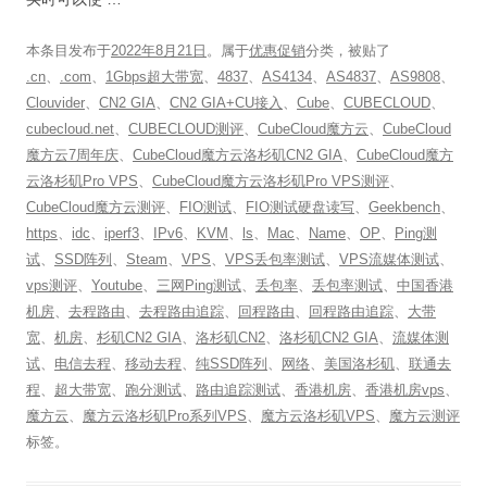
本条目发布于
2022年8月21日
。属于
优惠促销
分类，被贴了
.cn
、
.com
、
1Gbps超大带宽
、
4837
、
AS4134
、
AS4837
、
AS9808
、
Clouvider
、
CN2 GIA
、
CN2 GIA+CU接入
、
Cube
、
CUBECLOUD
、
cubecloud.net
、
CUBECLOUD测评
、
CubeCloud魔方云
、
CubeCloud
魔方云7周年庆
、
CubeCloud魔方云洛杉矶CN2 GIA
、
CubeCloud魔方
云洛杉矶Pro VPS
、
CubeCloud魔方云洛杉矶Pro VPS测评
、
CubeCloud魔方云测评
、
FIO测试
、
FIO测试硬盘读写
、
Geekbench
、
https
、
idc
、
iperf3
、
IPv6
、
KVM
、
ls
、
Mac
、
Name
、
OP
、
Ping测
试
、
SSD阵列
、
Steam
、
VPS
、
VPS丢包率测试
、
VPS流媒体测试
、
vps测评
、
Youtube
、
三网Ping测试
、
丢包率
、
丢包率测试
、
中国香港
机房
、
去程路由
、
去程路由追踪
、
回程路由
、
回程路由追踪
、
大带
宽
、
机房
、
杉矶CN2 GIA
、
洛杉矶CN2
、
洛杉矶CN2 GIA
、
流媒体测
试
、
电信去程
、
移动去程
、
纯SSD阵列
、
网络
、
美国洛杉矶
、
联通去
程
、
超大带宽
、
跑分测试
、
路由追踪测试
、
香港机房
、
香港机房vps
、
魔方云
、
魔方云洛杉矶Pro系列VPS
、
魔方云洛杉矶VPS
、
魔方云测评
标签。