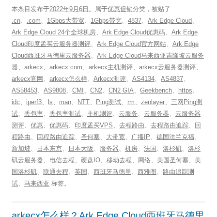
本条目发布于
2022年9月6日
。属于
优惠促销
分类，被贴了
.cn
、
.com
、
1Gbps大带宽
、
1Gbps带宽
、
4837
、
Ark Edge Cloud
、
Ark Edge Cloud 24个全球机房
、
Ark Edge Cloud优惠码
、
Ark Edge
Cloud印度孟买云服务器测评
、
Ark Edge Cloud官方网站
、
Ark Edge
Cloud西班牙马德里云服务器
、
Ark Edge Cloud马来西亚吉隆坡云服务
器
、
arkecx
、
arkecx.com
、
arkecx主机测评
、
arkecx云服务器测评
、
arkecx官网
、
arkecx怎么样
、
Arkecx测评
、
AS4134
、
AS4837
、
AS58453
、
AS9808
、
CMI
、
CN2
、
CN2 GIA
、
Geekbench
、
https
、
idc
、
iperf3
、
ls
、
man
、
NTT
、
Ping测试
、
rm
、
zenlayer
、
三网Ping测
试
、
丢包率
、
丢包率测试
、
主机测评
、
云服务
、
云服务器
、
云服务器
测评
、
优惠
、
优惠码
、
印度孟买VPS
、
去程路由
、
去程路由追踪
、
回
程路由
、
回程路由追踪
、
圣何塞
、
大带宽
、
广播IP
、
德国法兰克福
、
新加坡
、
日本东京
、
日本大阪
、
服务器
、
机房
、
法国
、
洛杉矶
、
洛杉
矶云服务器
、
电信去程
、
硬盘IO
、
移动去程
、
网络
、
美国圣何塞
、
美
国洛杉矶
、
联通去程
、
英国
、
西班牙马德里
、
西雅图
、
路由追踪测
试
、
马来西亚
标签。
arkecx怎么样？Ark Edge Cloud西班牙马德里