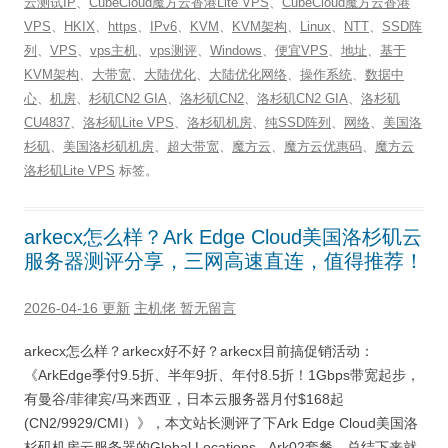
云测试IP
、
CubeCloud魔方云香港Lite VPS
、
CubeCloud魔方云香港
VPS
、
HKIX
、
https
、
IPv6
、
KVM
、
KVM架构
、
Linux
、
NTT
、
SSD阵
列
、
VPS
、
vps主机
、
vps测评
、
Windows
、
便宜VPS
、
地址
、
基于
KVM架构
、
大带宽
、
大陆优化
、
大陆优化网络
、
操作系统
、
数据中
心
、
机房
、
杉矶CN2 GIA
、
洛杉矶CN2
、
洛杉矶CN2 GIA
、
洛杉矶
CU4837
、
洛杉矶Lite VPS
、
洛杉矶机房
、
纯SSD阵列
、
网络
、
美国洛
杉矶
、
美国洛杉矶机房
、
超大带宽
、
魔方云
、
魔方云优惠码
、
魔方云
洛杉矶Lite VPS
标签。
arkecx怎么样？Ark Edge Cloud美国洛杉矶云
服务器测评分享，三网高速直连，值得推荐！
2026-04-16 更新
主机佬
暂无留言
arkecx怎么样？arkecx好不好？arkecx目前搞促销活动：
《ArkEdge季付9.5折、半年9折、年付8.5折！1Gbps带宽起步，
有曼谷/菲律宾/马来西亚，日本云服务器月付$168起
(CN2/9929/CMI）》，本文站长测评了下Ark Edge Cloud美国洛
杉矶机房云服务器的Global Locations - Ark02套餐，总结下来就