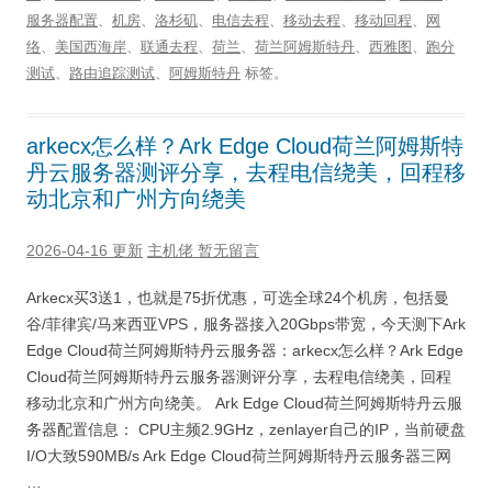
服务器配置
、
机房
、
洛杉矶
、
电信去程
、
移动去程
、
移动回程
、
网
络
、
美国西海岸
、
联通去程
、
荷兰
、
荷兰阿姆斯特丹
、
西雅图
、
跑分
测试
、
路由追踪测试
、
阿姆斯特丹
标签。
arkecx怎么样？Ark Edge Cloud荷兰阿姆斯特
丹云服务器测评分享，去程电信绕美，回程移
动北京和广州方向绕美
2026-04-16 更新
主机佬
暂无留言
Arkecx买3送1，也就是75折优惠，可选全球24个机房，包括曼
谷/菲律宾/马来西亚VPS，服务器接入20Gbps带宽，今天测下Ark
Edge Cloud荷兰阿姆斯特丹云服务器：arkecx怎么样？Ark Edge
Cloud荷兰阿姆斯特丹云服务器测评分享，去程电信绕美，回程
移动北京和广州方向绕美。 Ark Edge Cloud荷兰阿姆斯特丹云服
务器配置信息： CPU主频2.9GHz，zenlayer自己的IP，当前硬盘
I/O大致590MB/s Ark Edge Cloud荷兰阿姆斯特丹云服务器三网
…