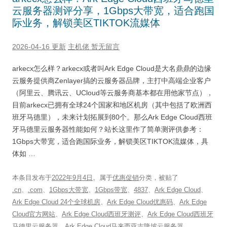
云服务器测评分享，1Gbps大带宽，适合跑国
际业务，解锁美区TIKTOK流媒体
2026-04-16 更新
主机佬
暂无留言
arkecx怎么样？arkecx或者叫Ark Edge Cloud是大名鼎鼎的边缘
云服务提供商Zenlayer搞的云服务器品牌，主打中高端企业客户
（阿里云、腾讯云、UCloud等云服务商基本都在用他家节点），
目前arkecx已拥有全球24个国家和地区机房（其中包括了欧洲西
班牙马德里），未来计划拓展到80个。那么Ark Edge Cloud西班
牙马德里云服务器性能如何？站长这里作了简单测评供参考：
1Gbps大带宽，适合跑国际业务，解锁美区TIKTOK流媒体，具
体如 …
本条目发布于
2022年9月4日
。属于
优惠促销
分类，被贴了
.cn
、
.com
、
1Gbps大带宽
、
1Gbps带宽
、
4837
、
Ark Edge Cloud
、
Ark Edge Cloud 24个全球机房
、
Ark Edge Cloud优惠码
、
Ark Edge
Cloud官方网站
、
Ark Edge Cloud西班牙测评
、
Ark Edge Cloud西班牙
马德里云服务器
、
Ark Edge Cloud马来西亚吉隆坡云服务器
、