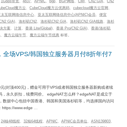
、
1Gbps带宽
、
4837
、
APNIC
、
bgp
、
BGP网络
、
CMI
、
CN2 GIA
、
CN2
ubeCloud魔方云
、
CubeCloud魔方云优惠码
、
cubecloud魔方云官网
、
亚太互联网络信息中心
、
亚太互联网络信息中心(APNIC)会员
、
便宜
N2 GIA)
、
洛杉矶CN2
、
洛杉矶CN2 GIA
、
洛杉矶CN2 GIA线路
、
洛杉
决方案
、
计算
、
香港 Lite(Global)
、
香港 Pro(CN2 GIA)
、
香港/洛杉矶
码
、
魔方云端午节
、
魔方云端午节优惠
标签。
0元，全场VPS/韩国独立服务器月付8折年付7
00元(封顶400元)，赠金可用于VPS或者韩国独立服务器新购或者续
永久折扣，续费同价。 edgeNAT怎么样？edgeNAT是成立于
租用，数据中心包括中国香港、韩国和美国洛杉矶等，均选择国内访问
s://www.edge …
、
24核48线程
、
32核64线程
、
APNIC
、
APNIC会员单位
、
ASN139803
、