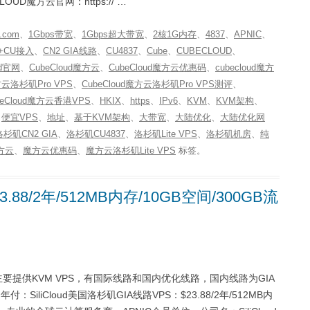
UD魔方云官网：https:// …
.com
、
1Gbps带宽
、
1Gbps超大带宽
、
2核1G内存
、
4837
、
APNIC
、
A+CU接入
、
CN2 GIA线路
、
CU4837
、
Cube
、
CUBECLOUD
、
ud官网
、
CubeCloud魔方云
、
CubeCloud魔方云优惠码
、
cubecloud魔方
魔方云洛杉矶Pro VPS
、
CubeCloud魔方云洛杉矶Pro VPS测评
、
beCloud魔方云香港VPS
、
HKIX
、
https
、
IPv6
、
KVM
、
KVM架构
、
、
便宜VPS
、
地址
、
基于KVM架构
、
大带宽
、
大陆优化
、
大陆优化网
洛杉矶CN2 GIA
、
洛杉矶CU4837
、
洛杉矶Lite VPS
、
洛杉矶机房
、
纯
方云
、
魔方云优惠码
、
魔方云洛杉矶Lite VPS
标签。
3.88/2年/512MB内存/10GB空间/300GB流
，国内商家，主要提供KVM VPS，有国际线路和国内优化线路，国内线路为GIA
iliCloud美国洛杉矶GIA线路VPS：$23.88/2年/512MB内