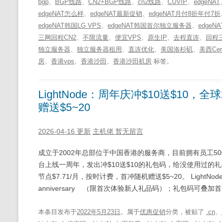
bgp
、
BGP线路
、
CN2+BGP线路
、
cn2线路
、
CUVIP
、
edgeNAT
edgeNAT怎么样
、
edgeNAT最新促销
、
edgeNAT月付8折年付7折
edgeNAT韩国LG VPS
、
edgeNAT韩国首尔独立服务器
、
edgeN
三网回程CN2
、
不限流量
、
便宜VPS
、
原生IP
、
去程直连
、
回程三
独立服务器
、
独立服务器租用
、
直连优化
、
美国洛杉矶
、
美西Cer
房
、
香港vps
、
香港沙田
、
香港沙田机房
标签。
LightNode：周年庆冲$10送$10，
赠送$5~20
2026-04-16 更新
主机佬
暂无留言
成立于2002年总部位于中国香港的服务商，目前拥有员工500余人的L
台上线一周年，发出冲$10送$10的礼包码，给没使用过的礼包码
节点$7.71/月，按时计费，首冲随机赠送$5~20。 LightNode官网：h
anniversary （限首次体验新人礼品码）；礼包码可叠加
本条目发布于
2022年5月23日
。属于
优惠促销
分类，被贴了
.cn
、