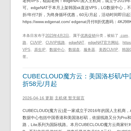
老狗VPS，稳如老狗！edgeNAT国人主机商，成立于2019年，AP
可。edgeNAT于本月上架韩国sk直连VPS，LG数据中心，
折/年付7折，为终身循环优惠，60元/月起，活动时间即日起至20
https://www.edgenat.com/ edgenat月付8折优惠码：4
本条目发布于
2023年4月2日
。属于
优惠促销
分类，被贴了
.com
路
、
CUVIP
、
CUVIP线路
、
edgeNAT
、
edgeNAT官方网站
、
https
VPS
、
原生IP
、
数据中心
、
数据盘
、
服务器
、
美西CUVIP
、
韩国C
签。
CUBECLOUD魔方云：美国洛杉矶/中国
折58元/月起
2026-04-16 更新
主机佬
暂无留言
CUBECLOUD(魔方云)是一家成立于2016年的国人主机商，A
数据中心包括中国香港和美国洛杉矶，依据线路又分为Pro和Li
路，Lite系列为国际线路。本月CUBECLOUD魔方云商家针