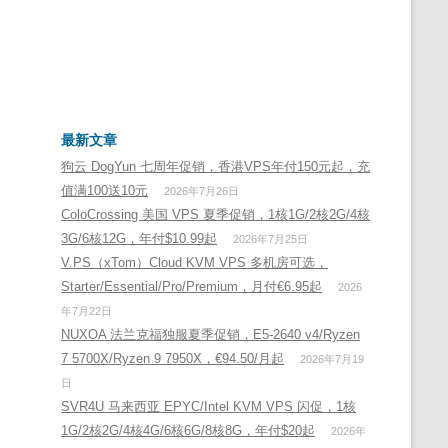
最新文章
狗云 DogYun 七周年促销，香港VPS年付150元起，充
值满100送10元
2026年7月26日
ColoCrossing 美国 VPS 夏季促销，1核1G/2核2G/4核
3G/6核12G，年付$10.99起
2026年7月25日
V.PS（xTom）Cloud KVM VPS 多机房可选，
Starter/Essential/Pro/Premium，月付€6.95起
2026
年7月22日
NUXOA 法兰克福独服夏季促销，E5-2640 v4/Ryzen
7 5700X/Ryzen 9 7950X，€94.50/月起
2026年7月19
日
SVR4U 马来西亚 EPYC/Intel KVM VPS 闪促，1核
1G/2核2G/4核4G/6核6G/8核8G，年付$20起
2026年