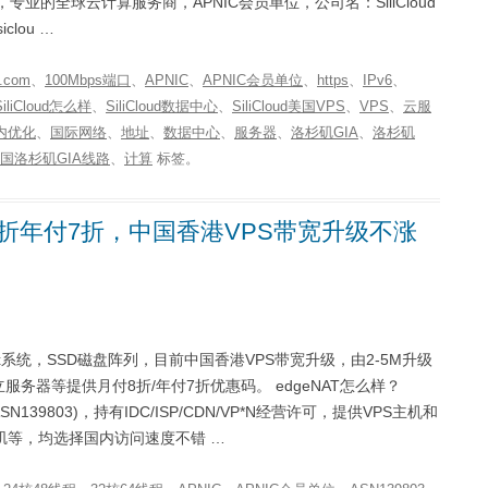
loud，专业的全球云计算服务商，APNIC会员单位，公司名：SiliCloud
iclou …
.com
、
100Mbps端口
、
APNIC
、
APNIC会员单位
、
https
、
IPv6
、
SiliCloud怎么样
、
SiliCloud数据中心
、
SiliCloud美国VPS
、
VPS
、
云服
内优化
、
国际网络
、
地址
、
数据中心
、
服务器
、
洛杉矶GIA
、
洛杉矶
国洛杉矶GIA线路
、
计算
标签。
付8折年付7折，中国香港VPS带宽升级不涨
inux系统，SSD磁盘阵列，目前中国香港VPS带宽升级，由2-5M升级
服务器等提供月付8折/年付7折优惠码。 edgeNAT怎么样？
N139803)，持有IDC/ISP/CDN/VP*N经营许可，提供VPS主机和
矶等，均选择国内访问速度不错 …