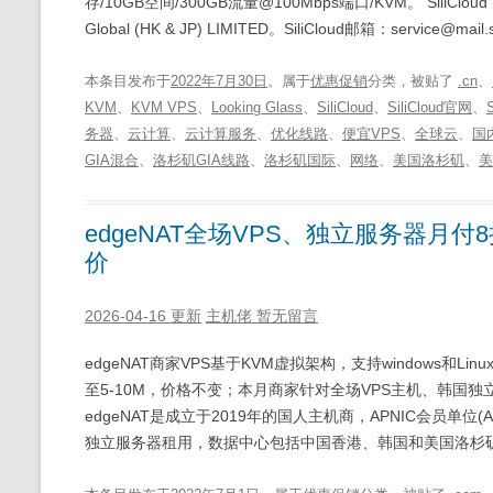
存/10GB空间/300GB流量@100Mbps端口/KVM。 SiliC
Global (HK & JP) LIMITED。SiliCloud邮箱：service@mail.s
本条目发布于
2022年7月30日
。属于
优惠促销
分类，被贴了
.cn
、
KVM
、
KVM VPS
、
Looking Glass
、
SiliCloud
、
SiliCloud官网
、
务器
、
云计算
、
云计算服务
、
优化线路
、
便宜VPS
、
全球云
、
国
GIA混合
、
洛杉矶GIA线路
、
洛杉矶国际
、
网络
、
美国洛杉矶
、
美
edgeNAT全场VPS、独立服务器月
价
2026-04-16 更新
主机佬
暂无留言
edgeNAT商家VPS基于KVM虚拟架构，支持windows和L
至5-10M，价格不变；本月商家针对全场VPS主机、韩国独立
edgeNAT是成立于2019年的国人主机商，APNIC会员单位(AS
独立服务器租用，数据中心包括中国香港、韩国和美国洛杉