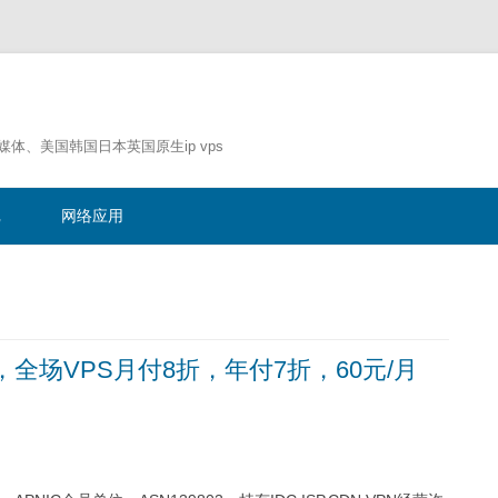
流媒体、美国韩国日本英国原生ip vps
跳
至
记
网络应用
正
文
，全场VPS月付8折，年付7折，60元/月