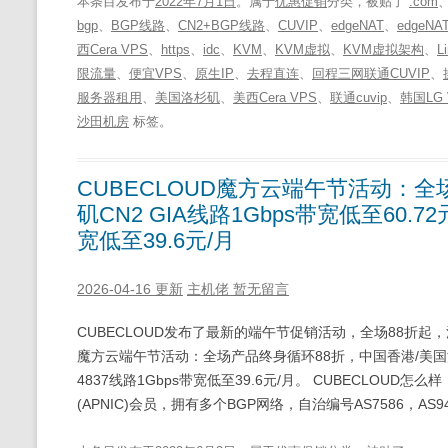
本条目发布于
2022年7月1日
。属于
优惠促销
分类，被贴了
.com
bgp
、
BGP线路
、
CN2+BGP线路
、
CUVIP
、
edgeNAT
、
edgeN
西Cera VPS
、
https
、
idc
、
KVM
、
KVM虚拟
、
KVM虚拟架构
、
L
限流量
、
便宜VPS
、
原生IP
、
去程直连
、
回程三网联通CUVIP
、
服务器租用
、
美国洛杉矶
、
美西Cera VPS
、
联通cuvip
、
韩国LG 
沙田机房
标签。
CUBECLOUD魔方云端午节活动：
矶CN2 GIA线路1Gbps带宽低至60.7
宽低至39.6元/月
2026-04-16 更新
主机佬
暂无留言
CUBECLOUD发布了最新的端午节促销活动，全场88折起，
魔方云端午节活动：全场产品终身循环88折，中国香港/美国洛杉矶
4837线路1Gbps带宽低至39.6元/月。 CUBECLOUD怎
(APNIC)会员，拥有多个BGP网络，自治编号AS7586，AS940