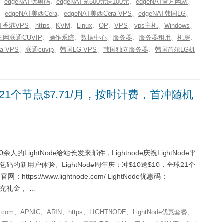
、
edgeNAT优惠码
、
edgeNAT充500元送100元
、
edgeNAT官方网站
、
、
edgeNAT美西Cera
、
edgeNAT美西Cera VPS
、
edgeNAT韩国LG
、
AT香港VPS
、
https
、
KVM
、
Linux
、
OP
、
VPS
、
vps主机
、
Windows
、
网联通CUVIP
、
操作系统
、
数据中心
、
服务器
、
服务器租用
、
机房
、
a VPS
、
联通cuvip
、
韩国LG VPS
、
韩国独立服务器
、
韩国首尔LG机
全球21个节点$7.71/月，按时计费，首冲随机
ightNode给站长发来邮件，Lightnode庆祝LightNode平
的新用户体验。LightNode周年庆：冲$10送$10，全球21个
ttps://www.lightnode.com/ LightNode优惠码：
首充礼金， …
.com
、
APNIC
、
ARIN
、
https
、
LIGHTNODE
、
LightNode优惠套餐
、