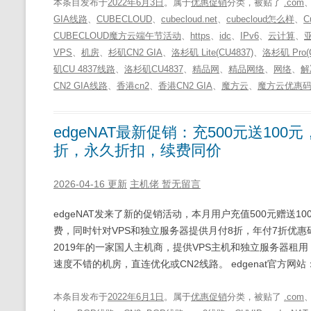
本条目发布于
2022年6月3日
。属于
优惠促销
分类，被贴了
.com
GIA线路
、
CUBECLOUD
、
cubecloud.net
、
cubecloud怎么样
、
C
CUBECLOUD魔方云端午节活动
、
https
、
idc
、
IPv6
、
云计算
、
VPS
、
机房
、
杉矶CN2 GIA
、
洛杉矶 Lite(CU4837)
、
洛杉矶 Pro(C
矶CU 4837线路
、
洛杉矶CU4837
、
精品网
、
精品网络
、
网络
、
解
CN2 GIA线路
、
香港cn2
、
香港CN2 GIA
、
魔方云
、
魔方云优惠
edgeNAT最新促销：充500元送10
折，永久折扣，续费同价
2026-04-16 更新
主机佬
暂无留言
edgeNAT发来了新的促销活动，本月用户充值500元赠送1
费，同时针对VPS和独立服务器提供月付8折，年付7折优惠码，
2019年的一家国人主机商，提供VPS主机和独立服务器
速度不错的机房，直连优化或CN2线路。 edgenat官方网站：http
本条目发布于
2022年6月1日
。属于
优惠促销
分类，被贴了
.com