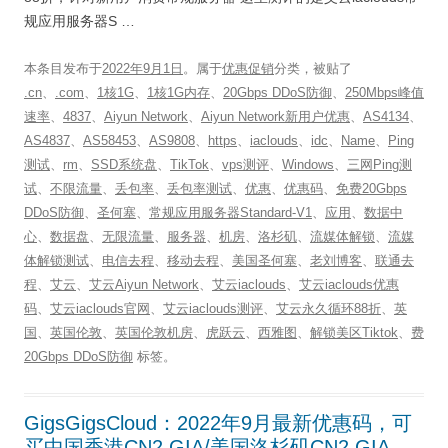
规应用服务器S …
本条目发布于
2022年9月1日
。属于
优惠促销
分类，被贴了
.cn
、
.com
、
1核1G
、
1核1G内存
、
20Gbps DDoS防御
、
250Mbps峰值
速率
、
4837
、
Aiyun Network
、
Aiyun Network新用户优惠
、
AS4134
、
AS4837
、
AS58453
、
AS9808
、
https
、
iaclouds
、
idc
、
Name
、
Ping
测试
、
rm
、
SSD系统盘
、
TikTok
、
vps测评
、
Windows
、
三网Ping测
试
、
不限流量
、
丢包率
、
丢包率测试
、
优惠
、
优惠码
、
免费20Gbps
DDoS防御
、
圣何塞
、
常规应用服务器Standard-V1
、
应用
、
数据中
心
、
数据盘
、
无限流量
、
服务器
、
机房
、
洛杉矶
、
流媒体解锁
、
流媒
体解锁测试
、
电信去程
、
移动去程
、
美国圣何塞
、
老刘博客
、
联通去
程
、
艾云
、
艾云Aiyun Network
、
艾云iaclouds
、
艾云iaclouds优惠
码
、
艾云iaclouds官网
、
艾云iaclouds测评
、
艾云永久循环88折
、
英
国
、
英国伦敦
、
英国伦敦机房
、
虎跃云
、
西雅图
、
解锁美区Tiktok
、
费
20Gbps DDoS防御
标签。
GigsGigsCloud：2022年9月最新优惠码，可
买中国香港CN2 GIA/美国洛杉矶CN2 GIA