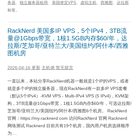
务器
、
独立服务器租用
、
美国便宜VPS
、
虚拟主机
、
西雅图
、
达拉斯
标签。
RackNerd 美国多IP VPS，5个IPv4，3TB流
量@1Gbps带宽，1核1.5GB内存$60/年，达
拉斯/芝加哥/亚特兰大/美国纽约/阿什本/西雅
图机房
2026-04-16 更新
主机佬
暂无留言
一直以来，本站分享RackNerd机器一般就是1个IP的VPS，或者
就是多个IP的独立服务器，现在RackNerd有一款多IP VPS套餐
（默认5个IPv4）-KVM VPS - Multi-IPv4 VPS (5 IPv4)，KVM架
构，3TB流量@1Gbps带宽，1核1.5GB内存$60/年，可选达拉斯/
芝加哥/亚特兰大/美国纽约/阿什本/西雅图6个机房。 RackNerd
官网：https://my.racknerd.com 访问RackNerd 官网 Racknerd
网络测试 Racknerd 目前共有19个机房，国内用户机房选择顺序
为 …