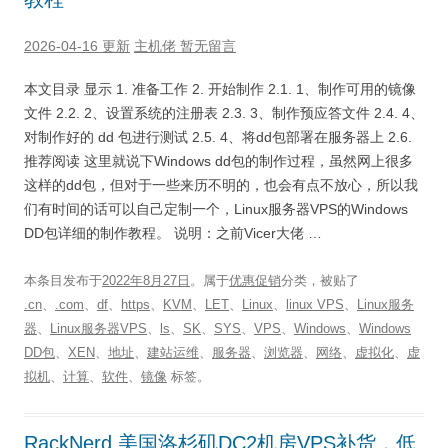
2026-04-16 更新
主机佬
暂无留言
本文目录 显示 1. 准备工作 2. 开始制作 2.1. 1、制作可用的镜像
文件 2.2. 2、设置系统的注册表 2.3. 3、制作预应答文件 2.4. 4、
对制作好的 dd 包进行测试 2.5. 4、将dd包部署在服务器上 2.6.
推荐阅读 这里就说下Windows dd包的制作过程，虽然网上很多
这样的dd包，但对于一些来历不明的，也会有点不放心，所以我
们有时间的话可以自己定制一个，Linux服务器VPS的Windows
DD包详细的制作教程。 说明：之前Vicer大佬 …
本条目发布于
2022年8月27日
。属于
优惠促销
分类，被贴了
.cn
、
.com
、
df
、
https
、
KVM
、
LET
、
Linux
、
linux VPS
、
Linux服务
器
、
Linux服务器VPS
、
ls
、
SK
、
SYS
、
VPS
、
Windows
、
Windows
DD包
、
XEN
、
地址
、
建站运维
、
服务器
、
浏览器
、
网络
、
虚拟化
、
虚
拟机
、
计算
、
软件
、
镜像
标签。
RackNerd 美国洛杉矶DC2机房VPS补货，低