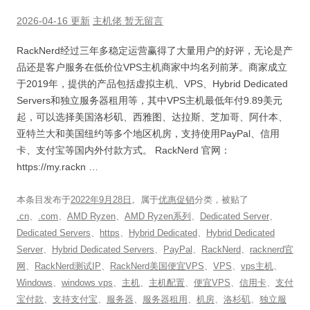
2026-04-16 更新
主机佬
暂无留言
RackNerd经过三年多稳定运营赢得了大量用户的好评，无论是产
品还是客户服务在低价位VPS主机商家中均名列前茅。商家成立
于2019年，提供的产品包括虚拟主机、VPS、Hybrid Dedicated
Servers和独立服务器租用等，其中VPS主机最低年付9.89美元
起，可以选择美国洛杉矶、西雅图、达拉斯、芝加哥、阿什本、
亚特兰大和美国纽约等多个地区机房，支持使用PayPal、信用
卡、支付宝等国内外付款方式。 RackNerd 官网：
https://my.rackn …
本条目发布于
2022年9月28日
。属于
优惠促销
分类，被贴了
.cn
、
.com
、
AMD Ryzen
、
AMD Ryzen系列
、
Dedicated Server
、
Dedicated Servers
、
https
、
Hybrid Dedicated
、
Hybrid Dedicated
Server
、
Hybrid Dedicated Servers
、
PayPal
、
RackNerd
、
racknerd官
网
、
RackNerd测试IP
、
RackNerd美国便宜VPS
、
VPS
、
vps主机
、
Windows
、
windows vps
、
主机
、
主机配置
、
便宜VPS
、
信用卡
、
支付
宝付款
、
支持支付宝
、
服务器
、
服务器租用
、
机房
、
洛杉矶
、
独立服