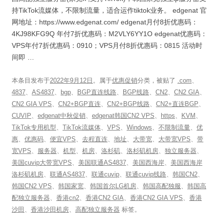
持TikTok流媒体，不限制流量，适合运作tiktok业务。 edgenat 官
网地址：https://www.edgenat.com/ edgenat月付8折优惠码：
4KJ98KFG9Q 年付7折优惠码：M2VLY6YY1O edgenat优惠码：
VPS年付7折优惠码：0910；VPS月付8折优惠码：0815 活动时
间即 …
本条目发布于
2022年9月12日
。属于
优惠促销
分类，被贴了
.com
、
4837
、
AS4837
、
bgp
、
BGP直连线路
、
BGP线路
、
CN2
、
CN2 GIA
、
CN2 GIA VPS
、
CN2+BGP直连
、
CN2+BGP线路
、
CN2+直连BGP
、
CUVIP
、
edgenat中秋促销
、
edgenat韩国CN2 VPS
、
https
、
KVM
、
TikTok专用机型
、
TikTok流媒体
、
VPS
、
Windows
、
不限制流量
、
优
惠
、
优惠码
、
便宜VPS
、
去程直连
、
地址
、
大带宽
、
大带宽VPS
、
带
宽VPS
、
服务器
、
机型
、
机房
、
洛杉矶
、
洛杉矶机房
、
独立服务器
、
美国cuvip大带宽VPS
、
美国联通AS4837
、
美国西海岸
、
美国西海岸
洛杉矶机房
、
联通AS4837
、
联通cuvip
、
联通cuvip线路
、
韩国CN2
、
韩国CN2 VPS
、
韩国家宽
、
韩国首尔LG机房
、
韩国高配独服
、
韩国高
配独立服务器
、
香港cn2
、
香港CN2 GIA
、
香港CN2 GIA VPS
、
香港
沙田
、
香港沙田机房
、
高配独立服务器
标签。