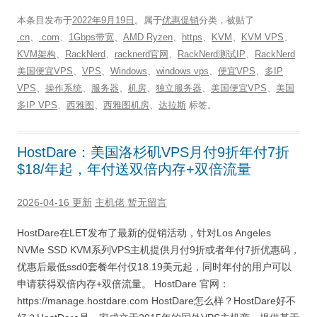
本条目发布于
2022年9月19日
。属于
优惠促销
分类，被贴了
.cn
、
.com
、
1Gbps带宽
、
AMD Ryzen
、
https
、
KVM
、
KVM VPS
、
KVM架构
、
RackNerd
、
racknerd官网
、
RackNerd测试IP
、
RackNerd
美国便宜VPS
、
VPS
、
Windows
、
windows vps
、
便宜VPS
、
多IP
VPS
、
操作系统
、
服务器
、
机房
、
独立服务器
、
美国便宜VPS
、
美国
多IP VPS
、
西雅图
、
西雅图机房
、
达拉斯
标签。
HostDare：美国洛杉矶VPS月付9折年付7折
$18/年起，年付送双倍内存+双倍流量
2026-04-16 更新
主机佬
暂无留言
HostDare在LET发布了最新的促销活动，针对Los Angeles
NVMe SSD KVM系列VPS主机提供月付9折或者年付7折优惠码，
优惠后最低ssd0套餐年付仅18.19美元起，同时年付的用户可以
申请获得双倍内存+双倍流量。 HostDare 官网：
https://manage.hostdare.com HostDare怎么样？HostDare好不