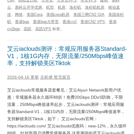
CMI
、
回程走CN2
、
大带宽
、
大带宽VPS
、
带宽VPS
、
建站
、
易科
云
、
易科云开学优惠
、
机型
、
机房
、
洛杉矶
、
洛杉矶机房
、
移动直
连
、
网络
、
美国Cera
、
美国cera机房
、
美国三网CN2 GIA
、
美国洛杉
矶
、
香港bgp
、
香港bgp大带宽
、
香港cn2
、
香港CN2 VPS
、
香港
cn2bgp
、
高防
、
高防VPS
标签。
艾云iaclouds测评：常规应用服务器Standard-
V1，1核1G内存，无限流量/250Mbps峰值速
率，支持解锁美区Tiktok
2026-04-16 更新
主机佬
暂无留言
艾云iaclouds常规服务器套餐见：艾云Aiyun Network新用户优
惠：常规服务器永久循环88折！免费20Gbps DDoS防御，不限
流量，250Mbps峰值速率起步，艾云iaclouds测评：常规应用服
务器Standard-V1，1核1G内存，无限流量/250Mbps峰值速率，
支持解锁美区Tiktok，如下： 艾云iaclouds官网：
https://iaclouds.com/ 艾云iaclouds优惠码：new-12%，永久循环
88折，针对新用户消费常规服务器 这里测评的是艾云iaclouds常