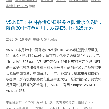
杉矶
、
美国洛杉矶机房
、
超大带宽
、
魔方云
、
魔方云优惠码
、
魔方云
洛杉矶Lite VPS
标签。
V5.NET：中国香港CN2服务器限量永久7折，
限前30个订单可用，双路E5月付625元起
2026-04-16 更新
主机佬
暂无留言
V5.NET本月针对中国香港CN2线路HKTW-B3机型提供限量促
销，永久7折，限前30个订单可用，优惠后该机型月付770港元/
月(≈人民币625元)。 V5.NET怎么样？V5.NET好不好？V5.NET
是一家提供独立服务器租用和云服务器产品的商家，产品数据中
心包括中国香港、中国台湾、日本、韩国等，独立服务器自有产
权硬件，所有机房线路优化直连中国大陆，是远端办公、跨境贸
易及网站建设等的不错选择。 V5.NET官网：https://V5.NET/
V5.NET测试 …
本条目发布于
2022年8月24日
。属于
优惠促销
分类，被贴了
.com
、
bgp
、
cn2服务器
、
cn2线路
、
E5-2630L
、
https
、
Linux
、
V5.NET
、