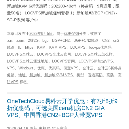
新加坡KVM 6折优惠码：202209-40off （终身码，9月适用，限
量50名） LOCVPS新加坡促销套餐 1）新加坡#2(BGP+CN2) -
SG-P系列 客户中 …
本条目发布于
2022年9月5日
。属于
优惠促销
分类，被贴了
.cn
、
.com
、
2核2G
、
bgp
、
BGP+CN2
、
BGP+CN2线路
、
CN2
、
cn2
线路
、
fb
、
https
、
KVM
、
KVM VPS
、
LOCVPS
、
locvps优惠码
、
LOCVPS全球云
、
LOCVPS全球云官网
、
LOCVPS全球云怎么样
、
LOCVPS全球云测速地址
、
LOCVPS官网
、
LOCVPS新加坡VPS
、
VPS
、
Windows
、
优惠
、
优惠码
、
便宜VPS
、
全球云
、
全球云6折终身
促销
、
地址
、
新加坡
、
新加坡KVM VPS
、
机型
、
香港高防
、
高防
、
高
防VPS
标签。
OneTechCloud易科云开学优惠：有7折8折9
折优惠码，可选美国cera机房CN2 GIA
VPS、中国香港CN2+BGP大带宽VPS
2026-04-16 更新
主机佬
暂无留言