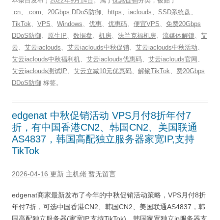
本条目发布于
2022年9月14日
。属于
优惠促销
分类，被贴了
.cn
、
.com
、
20Gbps DDoS防御
、
https
、
iaclouds
、
SSD系统盘
、
TikTok
、
VPS
、
Windows
、
优惠
、
优惠码
、
便宜VPS
、
免费20Gbps
DDoS防御
、
原生IP
、
数据盘
、
机房
、
法兰克福机房
、
流媒体解锁
、
艾
云
、
艾云iaclouds
、
艾云iaclouds中秋促销
、
艾云iaclouds中秋活动
、
艾云iaclouds中秋福利机
、
艾云iaclouds优惠码
、
艾云iaclouds官网
、
艾云iaclouds测试IP
、
艾云立减10元优惠码
、
解锁TikTok
、
费20Gbps
DDoS防御
标签。
edgenat 中秋促销活动 VPS月付8折年付7
折，有中国香港CN2、韩国CN2、美国联通
AS4837，韩国高配独立服务器家宽IP,支持
TikTok
2026-04-16 更新
主机佬
暂无留言
edgenat商家最新发布了今年的中秋促销活动策略，VPS月付8折
年付7折，可选中国香港CN2、韩国CN2、美国联通AS4837，韩
国高配独立服务器(家宽IP,支持TikTok)，韩国家宽独立ip服务器支