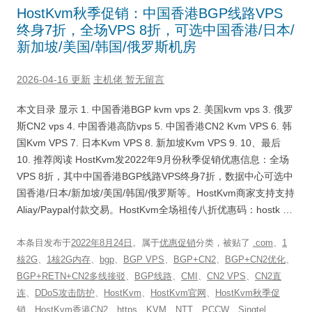
HostKvm秋季促销：中国香港BGP线路VPS
终身7折，全场VPS 8折，可选中国香港/日本/
新加坡/美国/韩国/俄罗斯机房
2026-04-16 更新
主机佬
暂无留言
本文目录 显示 1. 中国香港BGP kvm vps 2. 美国kvm vps 3. 俄罗
斯CN2 vps 4. 中国香港高防vps 5. 中国香港CN2 Kvm VPS 6. 韩
国Kvm VPS 7. 日本Kvm VPS 8. 新加坡Kvm VPS 9. 10、最后
10. 推荐阅读 HostKvm发2022年9月份秋季促销优惠信息：全场
VPS 8折，其中中国香港BGP线路VPS终身7折，数据中心可选中
国香港/日本/新加坡/美国/韩国/俄罗斯等。HostKvm商家支持支持
Aliay/Paypal付款交易。HostKvm全场祖传八折优惠码：hostk …
本条目发布于
2022年8月24日
。属于
优惠促销
分类，被贴了
.com
、
1
核2G
、
1核2G内存
、
bgp
、
BGP VPS
、
BGP+CN2
、
BGP+CN2优化
、
BGP+RETN+CN2多线接驳
、
BGP线路
、
CMI
、
CN2 VPS
、
CN2直
连
、
DDoS攻击防护
、
HostKvm
、
HostKvm官网
、
HostKvm秋季促
销
、
HostKvm香港CN2
、
https
、
KVM
、
NTT
、
PCCW
、
Singtel
、