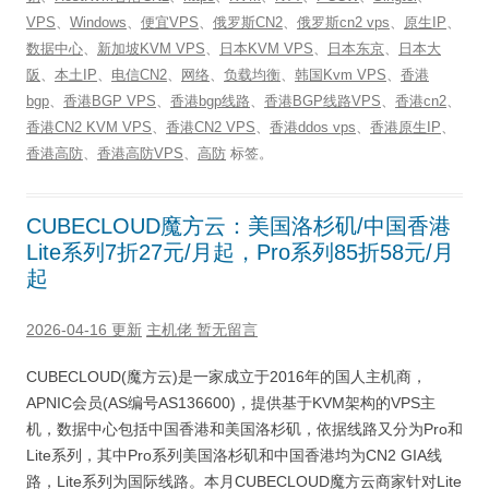
VPS
、
Windows
、
便宜VPS
、
俄罗斯CN2
、
俄罗斯cn2 vps
、
原生IP
、
数据中心
、
新加坡KVM VPS
、
日本KVM VPS
、
日本东京
、
日本大
阪
、
本土IP
、
电信CN2
、
网络
、
负载均衡
、
韩国Kvm VPS
、
香港
bgp
、
香港BGP VPS
、
香港bgp线路
、
香港BGP线路VPS
、
香港cn2
、
香港CN2 KVM VPS
、
香港CN2 VPS
、
香港ddos vps
、
香港原生IP
、
香港高防
、
香港高防VPS
、
高防
标签。
CUBECLOUD魔方云：美国洛杉矶/中国香港
Lite系列7折27元/月起，Pro系列85折58元/月
起
2026-04-16 更新
主机佬
暂无留言
CUBECLOUD(魔方云)是一家成立于2016年的国人主机商，
APNIC会员(AS编号AS136600)，提供基于KVM架构的VPS主
机，数据中心包括中国香港和美国洛杉矶，依据线路又分为Pro和
Lite系列，其中Pro系列美国洛杉矶和中国香港均为CN2 GIA线
路，Lite系列为国际线路。本月CUBECLOUD魔方云商家针对Lite