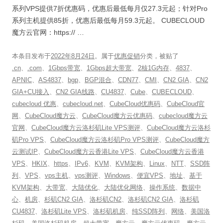
系列VPS提供7折优惠码，优惠后最低每月仅27.3元起；针对Pro
系列主机提供85折，优惠后最低每月59.3元起。 CUBECLOUD
魔方云官网：https:// …
本条目发布于
2022年8月24日
。属于
优惠促销
分类，被贴了
.cn
、
.com
、
1Gbps带宽
、
1Gbps超大带宽
、
2核1G内存
、
4837
、
APNIC
、
AS4837
、
bgp
、
BGP混合
、
CDN77
、
CMI
、
CN2 GIA
、
CN2
GIA+CU接入
、
CN2 GIA线路
、
CU4837
、
Cube
、
CUBECLOUD
、
cubecloud 优惠
、
cubecloud.net
、
CubeCloud优惠码
、
CubeCloud官
网
、
CubeCloud魔方云
、
CubeCloud魔方云优惠码
、
cubecloud魔方云
官网
、
CubeCloud魔方云洛杉矶Lite VPS测评
、
CubeCloud魔方云洛杉
矶Pro VPS
、
CubeCloud魔方云洛杉矶Pro VPS测评
、
CubeCloud魔方
云测试IP
、
CubeCloud魔方云香港Lite VPS
、
CubeCloud魔方云香港
VPS
、
HKIX
、
https
、
IPv6
、
KVM
、
KVM架构
、
Linux
、
NTT
、
SSD阵
列
、
VPS
、
vps主机
、
vps测评
、
Windows
、
便宜VPS
、
地址
、
基于
KVM架构
、
大带宽
、
大陆优化
、
大陆优化网络
、
操作系统
、
数据中
心
、
机房
、
杉矶CN2 GIA
、
洛杉矶CN2
、
洛杉矶CN2 GIA
、
洛杉矶
CU4837
、
洛杉矶Lite VPS
、
洛杉矶机房
、
纯SSD阵列
、
网络
、
美国洛