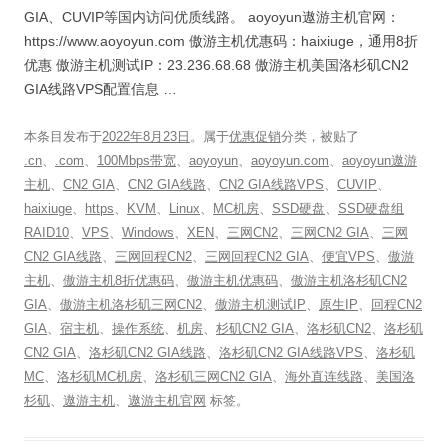
GIA、CUVIP等国内访问优质线路。 aoyoyun遨游主机官网：
https://www.aoyoyun.com 傲游主机优惠码：haixiuge，通用8折
优惠 傲游主机测试IP：23.236.68.68 傲游主机美国洛杉矶CN2
GIA线路VPS配置信息 …
本条目发布于
2022年8月23日
。属于
优惠促销
分类，被贴了
.cn
、
.com
、
100Mbps带宽
、
aoyoyun
、
aoyoyun.com
、
aoyoyun遨游
主机
、
CN2 GIA
、
CN2 GIA线路
、
CN2 GIA线路VPS
、
CUVIP
、
haixiuge
、
https
、
KVM
、
Linux
、
MC机房
、
SSD硬盘
、
SSD硬盘组
RAID10
、
VPS
、
Windows
、
XEN
、
三网CN2
、
三网CN2 GIA
、
三网
CN2 GIA线路
、
三网回程CN2
、
三网回程CN2 GIA
、
便宜VPS
、
傲游
主机
、
傲游主机8折优惠码
、
傲游主机优惠码
、
傲游主机洛杉矶CN2
GIA
、
傲游主机洛杉矶三网CN2
、
傲游主机测试IP
、
原生IP
、
回程CN2
GIA
、
宿主机
、
操作系统
、
机房
、
杉矶CN2 GIA
、
洛杉矶CN2
、
洛杉矶
CN2 GIA
、
洛杉矶CN2 GIA线路
、
洛杉矶CN2 GIA线路VPS
、
洛杉矶
MC
、
洛杉矶MC机房
、
洛杉矶三网CN2 GIA
、
海外直连线路
、
美国洛
杉矶
、
遨游主机
、
遨游主机官网
标签。