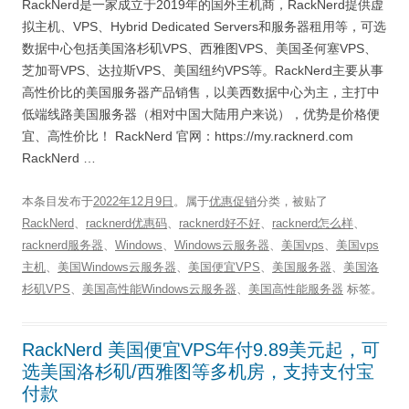
RackNerd是一家成立于2019年的国外主机商，RackNerd提供虚
拟主机、VPS、Hybrid Dedicated Servers和服务器租用等，可选
数据中心包括美国洛杉矶VPS、西雅图VPS、美国圣何塞VPS、
芝加哥VPS、达拉斯VPS、美国纽约VPS等。RackNerd主要从事
高性价比的美国服务器产品销售，以美西数据中心为主，主打中
低端线路美国服务器（相对中国大陆用户来说），优势是价格便
宜、高性价比！ RackNerd 官网：https://my.racknerd.com
RackNerd …
本条目发布于
2022年12月9日
。属于
优惠促销
分类，被贴了
RackNerd
、
racknerd优惠码
、
racknerd好不好
、
racknerd怎么样
、
racknerd服务器
、
Windows
、
Windows云服务器
、
美国vps
、
美国vps
主机
、
美国Windows云服务器
、
美国便宜VPS
、
美国服务器
、
美国洛
杉矶VPS
、
美国高性能Windows云服务器
、
美国高性能服务器
标签。
RackNerd 美国便宜VPS年付9.89美元起，可
选美国洛杉矶/西雅图等多机房，支持支付宝
付款