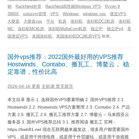
销
、
RackNerd补货
、
RackNerd高性能Windows VPS
、
Ryzen 9
3900X
、
solusvm管理
、
VPS
、
Windows
、
windows vps
、
便宜VPS
、
大硬盘
、
大硬盘vps
、
平台
、
机房
、
洛杉矶
、
洛杉矶DC2机房
、
洛杉矶
MC
、
洛杉矶MC机房
、
洛杉矶MultaCom机房
、
独立IP
、
独立IPv4
、
美
国便宜VPS
、
美国洛杉矶
、
美国洛杉矶DC2机房VPS
标签。
国外vps推荐：2022国外最好用的VPS推荐
Hostwinds、Contabo、搬瓦工、博鳌云， 稳
定靠谱，性价比高
2026-04-16 更新
主机佬
暂无留言
本文目录 显示 1. 选择国外VPS要素明确 2. 国外VPS推荐 2.1.
Hostwinds 2.2. Hostwinds VPS方案整理 2.3. Contabo 2.4. 产品
方案 2.5. 搬瓦工 2.6. 搬瓦工推荐方案 2.7. 博鳌云 – 马来西亚云
服务器 3. 国外VPS推荐总结 3.1. 推荐阅读 搬瓦工 官网：
https://bwh81.net 现在互联网越来越发达，很多用户都需要国外
VPS，或是用于跨境电商，或是用于外贸建站，或是用于游戏视