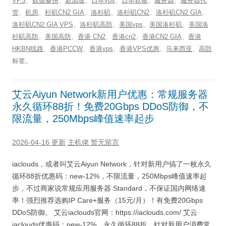
VPS
、
数据备份
、
新加坡
、
日本vps
、
日本软银
、
服务器
、
服务器托
管
、
机房
、
杉矶CN2 GIA
、
洛杉矶
、
洛杉矶CN2
、
洛杉矶CN2 GIA
、
洛杉矶CN2 GIA VPS
、
洛杉矶高防
、
美国vps
、
美国洛杉矶
、
美国洛
杉矶高防
、
美国高防
、
香港 CN2
、
香港cn2
、
香港CN2 GIA
、
香港
HKBN线路
、
香港PCCW
、
香港vps
、
香港VPS优惠
、
马来西亚
、
高防
标签。
艾云Aiyun Network新用户优惠：常规服务器
永久循环88折！免费20Gbps DDoS防御，不
限流量，250Mbps峰值速率起步
2026-04-16 更新
主机佬
暂无留言
iaclouds，或者叫艾云Aiyun Network，针对新用户搞了一枚永久
循环88折优惠码：new-12%，不限流量，250Mbps峰值速率起
步，不过商家说常规应用服务器 Standard，不保证国内网络速
率！强烈推荐选购IP Care+服务（15元/月）！有免费20Gbps
DDoS防御。 艾云iaclouds官网：https://iaclouds.com/ 艾云
iaclouds优惠码：new-12%，永久循环88折，针对新用户消费常