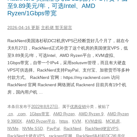
至9.89美元/年，可选Intel、AMD
Ryzen/1Gbps带宽
2026-04-16 更新
主机佬
暂无留言
RackNerd美国洛杉矶DC2机房VPS已经断货好几个月了，就在今
天8月27日，RackNerd正式补货了这个机房的美国便宜VPS，低
至9.89美元/年，可选Intel、AMD Ryzen平台，KVM虚拟、
1Gbps带宽，自带一个IPv4，采用solusvm管理，而且有大硬盘
VPS可供选择。RackNerd支持PayPal、支付宝、加密货币等多种
付款方式。 RackNerd 官网：https://my.racknerd.com 访问
RackNerd 官网 Racknerd 网络测试 Racknerd 目前共有19个机
房，国内用户机 …
本条目发布于
2022年8月27日
。属于
优惠促销
分类，被贴了
.cn
、
.com
、
1Gbps带宽
、
AMD Ryzen
、
AMD Ryzen 9
、
AMD Ryzen
9 3900X
、
AMD Ryzen平台
、
https
、
KVM
、
KVM虚拟
、
MC机房
、
NVMe
、
NVMe SSD
、
PayPal
、
RackNerd
、
RackNerd便宜VPS
、
RackNerd大硬盘VPS
、
racknerd官网
、
RackNerd洛杉矶DC2机房促