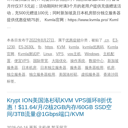
月付仅37.5元起；活动期间针对满3个月的老用户提供充值赠送活
动，充500元赠送100元；同时新加坡及日本机房部分独立服务器
提供优惠促销75折。 Kvmla官网：https://www.kvmla.pro/ Kvml
…
本条目发布于
2022年8月27日
。属于
优惠促销
分类，被贴了
.cn
、
E3-
1230
、
E5-2630L
、
fb
、
https
、
KVM
、
kvmla
、
kvmla优惠码
、
Kvmla
官网
、
Kvmla测试IP
、
Linux
、
VPS
、
vps主机
、
Windows
、
主机配
置
、
便宜VPS
、
国际带宽
、
大陆优化
、
操作系统
、
数据中心
、
新加坡
服务器
、
日本机房
、
日本独立服务器
、
服务器
、
服务器租用
、
机房
、
独立服务器
、
独立服务器租用
、
美国洛杉矶
、
虚拟服务器
、
香港沙田
标签。
Krypt ION美国洛杉矶KVM VPS循环8折优
惠！$11.64/月/2核2GB内存/60GB SSD空
间/3TB流量@1Gbps端口/KVM
2026-04-16 更新
主机佬
暂无留言