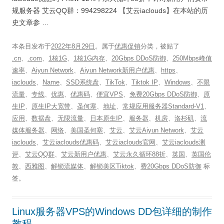
规服务器 艾云QQ群：994298224 【艾云iaclouds】在本站的历
史文章参 …
本条目发布于
2022年8月29日
。属于
优惠促销
分类，被贴了
.cn
、
.com
、
1核1G
、
1核1G内存
、
20Gbps DDoS防御
、
250Mbps峰值
速率
、
Aiyun Network
、
Aiyun Network新用户优惠
、
https
、
iaclouds
、
Name
、
SSD系统盘
、
TikTok
、
Tiktok IP
、
Windows
、
不限
流量
、
专线
、
优惠
、
优惠码
、
便宜VPS
、
免费20Gbps DDoS防御
、
原
生IP
、
原生IP大宽带
、
圣何塞
、
地址
、
常规应用服务器Standard-V1
、
应用
、
数据盘
、
无限流量
、
日本原生IP
、
服务器
、
机房
、
洛杉矶
、
流
媒体服务器
、
网络
、
美国圣何塞
、
艾云
、
艾云Aiyun Network
、
艾云
iaclouds
、
艾云iaclouds优惠码
、
艾云iaclouds官网
、
艾云iaclouds测
评
、
艾云QQ群
、
艾云新用户优惠
、
艾云永久循环88折
、
英国
、
英国伦
敦
、
西雅图
、
解锁流媒体
、
解锁美区Tiktok
、
费20Gbps DDoS防御
标
签。
Linux服务器VPS的Windows DD包详细的制作
教程