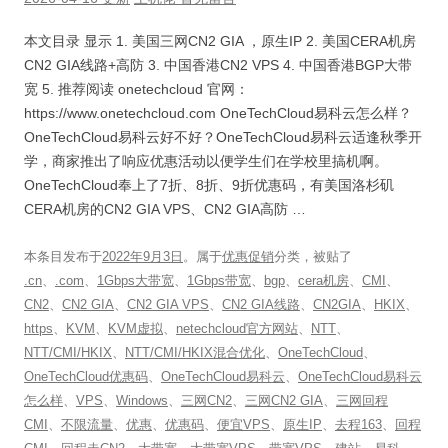
本文目录 显示 1. 美国三网CN2 GIA ，原生IP 2. 美国CERA机房
CN2 GIA线路+高防 3. 中国香港CN2 VPS 4. 中国香港BGP大带
宽 5. 推荐阅读 onetechcloud 官网：
https://www.onetechcloud.com OneTechCloud易科云怎么样？
OneTechCloud易科云好不好？OneTechCloud易科云适逢秋季开
学，商家推出了响应优惠活动以便学生们在学校里搞机啊。
OneTechCloud奉上了7折、8折、9折优惠码，有美国洛杉矶
CERA机房的CN2 GIA VPS、CN2 GIA高防 …
本条目发布于
2022年9月3日
。属于
优惠促销
分类，被贴了
.cn
、
.com
、
1Gbps大带宽
、
1Gbps带宽
、
bgp
、
cera机房
、
CMI
、
CN2
、
CN2 GIA
、
CN2 GIA VPS
、
CN2 GIA线路
、
CN2GIA
、
HKIX
、
https
、
KVM
、
KVM虚拟
、
netechcloud官方网站
、
NTT
、
NTT/CMI/HKIX
、
NTT/CMI/HKIX混合优化
、
OneTechCloud
、
OneTechCloud优惠码
、
OneTechCloud易科云
、
OneTechCloud易科云
怎么样
、
VPS
、
Windows
、
三网CN2
、
三网CN2 GIA
、
三网回程
CMI
、
不限流量
、
优惠
、
优惠码
、
便宜VPS
、
原生IP
、
去程163
、
回程