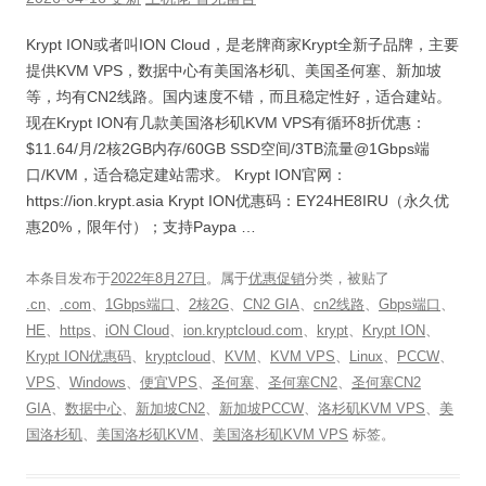
Krypt ION或者叫ION Cloud，是老牌商家Krypt全新子品牌，主要
提供KVM VPS，数据中心有美国洛杉矶、美国圣何塞、新加坡
等，均有CN2线路。国内速度不错，而且稳定性好，适合建站。
现在Krypt ION有几款美国洛杉矶KVM VPS有循环8折优惠：
$11.64/月/2核2GB内存/60GB SSD空间/3TB流量@1Gbps端
口/KVM，适合稳定建站需求。 Krypt ION官网：
https://ion.krypt.asia Krypt ION优惠码：EY24HE8IRU（永久优
惠20%，限年付）；支持Paypa …
本条目发布于
2022年8月27日
。属于
优惠促销
分类，被贴了
.cn
、
.com
、
1Gbps端口
、
2核2G
、
CN2 GIA
、
cn2线路
、
Gbps端口
、
HE
、
https
、
iON Cloud
、
ion.kryptcloud.com
、
krypt
、
Krypt ION
、
Krypt ION优惠码
、
kryptcloud
、
KVM
、
KVM VPS
、
Linux
、
PCCW
、
VPS
、
Windows
、
便宜VPS
、
圣何塞
、
圣何塞CN2
、
圣何塞CN2
GIA
、
数据中心
、
新加坡CN2
、
新加坡PCCW
、
洛杉矶KVM VPS
、
美
国洛杉矶
、
美国洛杉矶KVM
、
美国洛杉矶KVM VPS
标签。