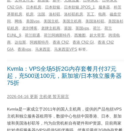
款
、
支持支付宝
、
新加坡
、
新手
、
无限流量
、
日本东京
、
日本东京
CN2 GIA
、
日本机房
、
日本软银
、
日本软银 JPOS_1
、
服务器
、
朴茨
茅斯机房
、
机房
、
法国
、
洛杉矶
、
洛杉矶机房
、
瓦工
、
电商
、
磁盘空
间
、
网络
、
美国vps
、
美国主机
、
美国主机商
、
美国洛杉矶
、
美国洛杉
矶机房
、
老刘博客
、
老牌主机商
、
英国
、
英国vps
、
荷兰
、
荷兰
EUNL_9
、
荷兰联通
、
荷兰阿姆斯特丹
、
西雅图
、
超大带宽
、
跨境电
商
、
达拉斯
、
阿姆斯特丹
、
香港 CN2
、
香港 CN2 GI
、
香港 CN2
GIA
、
香港vps
、
马来西亚
、
马来西亚VPS
标签。
Kvmla：VPS全场5折2G内存套餐月付37元
起，充500送100元，新加坡/日本独立服务器
75折
2026-04-16 更新
主机佬
暂无留言
Kvmla是一家成立于2011年的国人主机商，提供的产品包括VPS
主机和独立服务器租用等，数据中心包括中国香港、日本、新加
坡和美国洛杉矶等，均为自营机柜自有硬件和IP资源。目前商家
针对虚拟服务器(VPS)提供5折优惠码，优惠后最低2GB内存套餐