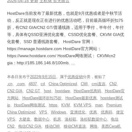
2026-04-16 更新
主机佬
暂无留言
HostDare当前发布了最新优惠，也就是9月优惠或者是中秋节活
动，反正就是现在正在进行的优惠活动吧，目前最高循环折扣75
折，有CN2 GIA/CN2 GT/普通线路，适用于季付，半年付，年付
等，具体有QSSD亚洲优化套餐、CSSD优化套餐、CKVM GIA优
化套餐、SSD 普通线路套餐。 HostDare 官网：
https://manage.hostdare.com HostDare官方网站：
https://www.hostdare.com/ HostDare网络测试： CKVMcn2
gia：http://185.186.146.8/100mb. …
本条目发布于
2022年9月15日
。属于
优惠促销
分类，被贴了
.cn
、
.com
、
4837
、
cd
、
China Optimized
、
CMI
、
cmi直连
、
CN2
、
CN2 GIA
、
CN2 GT
、
host
、
hostdare
、
HostDare优惠码
、
HostDare官
方网站
、
HostDare循环折扣75折
、
HostDare最新优惠
、
hostdare测试
ip
、
HostDare网络测试
、
https
、
KVM
、
KVM VPS
、
man
、
Premium
China Optimized
、
VPS
、
Windows
、
亚洲优化
、
优惠
、
优惠码
、
便宜
VPS
、
大硬盘
、
数据中心
、
机房
、
洛杉矶
、
洛杉矶数据中心
、
电信
CN2
、
电信CN2 GIA
、
移动CMI
、
移动CMI直连
、
网络
、
美西Cera机