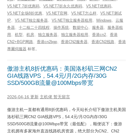
V5.NET 7折优惠码
、
V5.NET7折永久优惠码
、
V5.NET优惠码
、
V5.NET全场8折优惠
、
V5.NET官网
、
V5.NET怎么样
、
V5.NET测试
IP
、
V5.NET独立服务器
、
V5.NET独立服务器租用
、
Windows
、
云服
务器
、
十二核二十四线程
、
操作系统
、
数据中心
、
服务器
、
服务器租
用
、
机型
、
机房
、
独立服务器
、
独立服务器租用
、
香港cn2
、
香港
CN2+BGP网路
、
香港cn2bgp
、
香港CN2服务器
、
香港CN2线路
、
香港
專屬伺服器
标签。
傲游主机8折优惠码：美国洛杉矶三网CN2
GIA线路VPS，54.4元/月/2G内存/30G
SSD/500GB流量@100Mbps带宽
2026-04-16 更新
主机佬
暂无留言
傲游主机一直都有通用8折优惠码，今天站长介绍下傲游主机美国
洛杉矶三网CN2 GIA线路VPS，54.4元/月/2G内存/30G
SSD/500GB流量@100Mbps带宽（最低配），顺便说下：傲游
主机拥有多家海外直连线路机房资源，绝大部分为CN2、CN2