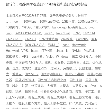
频等等，很多同学在选购VPS服务器和选购域名时都会 …
本条目发布于
2022年8月27日
。属于
优惠促销
分类，被贴了
.cn
、
.com
、
100Mbps
、
100Mbps带宽
、
1GB内存
、
200Mbps带宽
、
4GB内存
、
4核8G
、
4核8G内存
、
bandwagonhost(搬瓦工)
、
bwg
、
bwh
、
BWH3HYATVBJW
、
bwh81
、
bwh81.net
、
CN2
、
CN2 GIA
、
CN2 GIA-E
、
CN2 GT
、
CN2优化线路
、
cn2线路
、
Contabo
、
DC6
CN2 GIA-E
、
DC9 CN2 GIA
、
EUNL_9
、
host
、
Hostwinds
、
Hostwinds VPS
、
https
、
IT7公司
、
Linux
、
ls
、
NVMe
、
PayPal
、
SSD硬盘
、
VPS
、
vps主机
、
Vultr
、
Windows
、
东京 CN2 GIA
、
中国
香港
、
中国香港 CN2 GIA
、
主机
、
云服务
、
云服务器
、
亚云
、
优化线
路
、
优惠
、
优惠码
、
便宜VPS
、
信用卡
、
免费换IP
、
其他地区
、
加拿
大
、
博鳌云
、
国外VPS
、
国外vps哪家好
、
国外VPS推荐
、
国外vps服
务器
、
国外VPS选择
、
国外VPS选择哪个好
、
国外主机
、
国外主机
商
、
域名
、
外贸
、
外贸建站
、
大带宽
、
大硬盘
、
大硬盘vps
、
存储
、
存
储型
、
建站
、
德国主机
、
性价比CN2优化线路商
、
搬瓦
、
搬瓦工
、
搬
瓦工VPS主机
、
搬瓦工优惠
、
搬瓦工优惠码
、
搬瓦工便宜套餐
、
搬瓦
工推荐
、
搬瓦工推荐方案
、
搬瓦工购买教程
、
操作系统
、
支付宝付