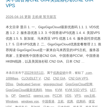
VPS
2026-04-16 更新
主机佬
暂无留言
本文目录 显示 1. 一、GigsGigsCloud最新优惠码 1.1. 1. VDS优
惠 1.2. 2. 服务器优惠 1.3. 3. 中国香港VPS优惠 1.4. 4. 美国VPS
优惠 1.5. 5. 新加坡、马来西亚 VPS 优惠 1.6. 6. 服务器托管优惠
1.7. 5. 日本VPS优惠 2. 二、GigsGigsCloud优惠套餐整理 2.1. 推
荐阅读 GigsGigsCloud是一家来自马来西亚的VPS主机、服务器
商家，主要销售中国香港CN2 GIA、中国香港PCCW、中国香港
HKBN线路，以及美国洛杉矶 CN2 GIA、日本 CN2 …
本条目发布于
2022年9月1日
。属于
优惠促销
分类，被贴了
.com
、
100Mbps
、
CLOUDLET V
、
CN2
、
CN2 GIA
、
CN2 GIA VPS
、
DDos
、
Dedicated Server
、
gigsgigscloud
、
GigsGigsCloud官网
、
GigsGigsCloud最新优惠码
、
https
、
KVM
、
KVM SSD VPS
、
LET
、
ls
、
OP
、
OpenVZ
、
openvz vps
、
PCCW
、
VDS
、
VPS
、
vps主机
、
Windows
、
windows vps
、
中国香港
、
主机
、
优惠
、
优惠码
、
便宜