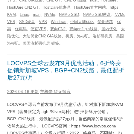
VPS
、
CN2 GIA线路
、
CN2 GT
、
CN2 GT线路
、
host
、
hostdare
、
HostDare CN2 GT
、
HostDare优惠码
、
HostDare官方网站
、
https
、
KVM
、
Linux
、
man
、
NVMe
、
NVMe SSD
、
NVMe SSD硬盘
、
NVMe
VPS
、
SSD硬盘
、
VPS
、
Windows
、
中国大陆优化
、
优化线路
、
优
惠
、
优惠码
、
便宜VPS
、
双向CN2
、
双向cn2 gia线路
、
国内优化
、
大
陆优化
、
大陆优化CN2 GIA线路
、
机房
、
洛杉矶
、
洛杉矶机房
、
美国
洛杉矶
、
美国洛杉矶机房
标签。
LOCVPS全球云发布9月优惠活动，6折终身
促销新加坡VPS，BGP+CN2线路，最低配折
后27元/月
2026-04-16 更新
主机佬
暂无留言
LOCVPS全球云当前发布了9月优惠活动，针对旗下新加坡KVM
VPS（套餐限定为Light/Sliver两种）进行6折终身促销，
BGP+CN2线路，最低配折后27元/月，当然商家的常规促销8折
依然火热进行中。 LOCVPS官网：https://www.locvps.com/
LOCVPS优惠码 1）全场八折码：2022（终身码，不限时） 2）