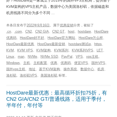
好？HostDare是一家成立于2015年的国外VPS主机商，提供基于
KVM架构的VPS主机产品，数据中心为美国洛杉矶，依据磁盘和
机房线路不同分为多个不同 …
本条目发布于
2022年9月16日
。属于
优惠促销
分类，被贴了
.cn
、
.com
、
CN2
、
CN2 GIA
、
CN2 GT
、
host
、
hostdare
、
HostDare
优惠码
、
HostDare好不好
、
HostDare官方网站
、
HostDare怎么样
、
HostDare最新优惠
、
HostDare最新促销
、
hostdare测试ip
、
https
、
KVM
、
KVM VPS
、
KVM架构
、
KVM系列
、
KVM系列VPS
、
LET
、
Linux
、
man
、
NVMe
、
NVMe SSD
、
PayPal
、
VPS
、
vps主机
、
Windows
、
主机
、
主机配置
、
优惠
、
优惠码
、
便宜VPS
、
国外VPS
、
国外vps主机
、
地址
、
基于KVM架构
、
操作系统
、
数据中心
、
机房
、
洛杉矶
、
洛杉矶VPS
、
美国洛杉矶
标签。
HostDare最新优惠：最高循环折扣75折，有
CN2 GIA/CN2 GT/普通线路，适用于季付，
半年付，年付等