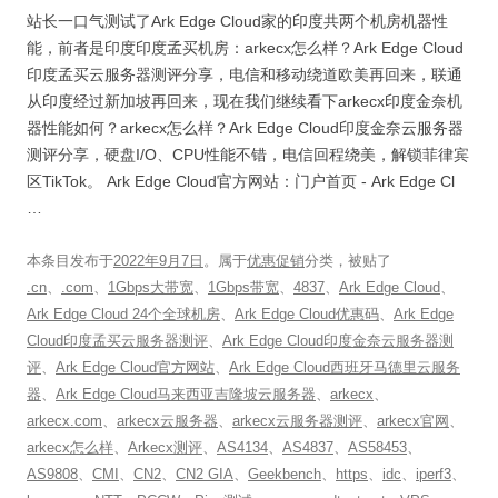
站长一口气测试了Ark Edge Cloud家的印度共两个机房机器性
能，前者是印度印度孟买机房：arkecx怎么样？Ark Edge Cloud
印度孟买云服务器测评分享，电信和移动绕道欧美再回来，联通
从印度经过新加坡再回来，现在我们继续看下arkecx印度金奈机
器性能如何？arkecx怎么样？Ark Edge Cloud印度金奈云服务器
测评分享，硬盘I/O、CPU性能不错，电信回程绕美，解锁菲律宾
区TikTok。 Ark Edge Cloud官方网站：门户首页 - Ark Edge Cl
…
本条目发布于
2022年9月7日
。属于
优惠促销
分类，被贴了
.cn
、
.com
、
1Gbps大带宽
、
1Gbps带宽
、
4837
、
Ark Edge Cloud
、
Ark Edge Cloud 24个全球机房
、
Ark Edge Cloud优惠码
、
Ark Edge
Cloud印度孟买云服务器测评
、
Ark Edge Cloud印度金奈云服务器测
评
、
Ark Edge Cloud官方网站
、
Ark Edge Cloud西班牙马德里云服务
器
、
Ark Edge Cloud马来西亚吉隆坡云服务器
、
arkecx
、
arkecx.com
、
arkecx云服务器
、
arkecx云服务器测评
、
arkecx官网
、
arkecx怎么样
、
Arkecx测评
、
AS4134
、
AS4837
、
AS58453
、
AS9808
、
CMI
、
CN2
、
CN2 GIA
、
Geekbench
、
https
、
idc
、
iperf3
、