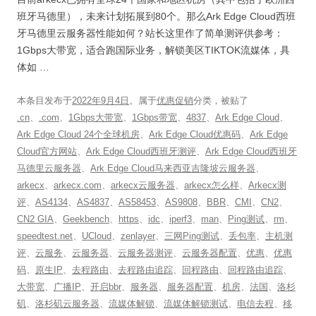
班牙马德里），未来计划拓展到80个。那么Ark Edge Cloud西班
牙马德里云服务器性能如何？站长这里作了简单测评供参考：
1Gbps大带宽，适合跑国际业务，解锁美区TIKTOK流媒体，具
体如 …
本条目发布于
2022年9月4日
。属于
优惠促销
分类，被贴了
.cn
、
.com
、
1Gbps大带宽
、
1Gbps带宽
、
4837
、
Ark Edge Cloud
、
Ark Edge Cloud 24个全球机房
、
Ark Edge Cloud优惠码
、
Ark Edge
Cloud官方网站
、
Ark Edge Cloud西班牙测评
、
Ark Edge Cloud西班牙
马德里云服务器
、
Ark Edge Cloud马来西亚吉隆坡云服务器
、
arkecx
、
arkecx.com
、
arkecx云服务器
、
arkecx怎么样
、
Arkecx测
评
、
AS4134
、
AS4837
、
AS58453
、
AS9808
、
BBR
、
CMI
、
CN2
、
CN2 GIA
、
Geekbench
、
https
、
idc
、
iperf3
、
man
、
Ping测试
、
rm
、
speedtest.net
、
UCloud
、
zenlayer
、
三网Ping测试
、
丢包率
、
主机测
评
、
云服务
、
云服务器
、
云服务器测评
、
云服务器配置
、
优惠
、
优惠
码
、
原生IP
、
去程路由
、
去程路由追踪
、
回程路由
、
回程路由追踪
、
大带宽
、
广播IP
、
开启bbr
、
服务器
、
服务器配置
、
机房
、
法国
、
洛杉
矶
、
洛杉矶云服务器
、
流媒体解锁
、
流媒体解锁测试
、
电信去程
、
移