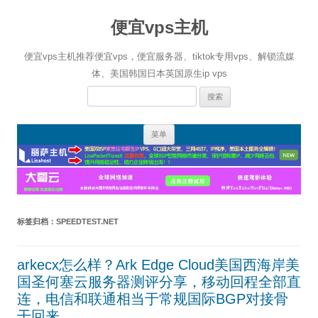
便宜vps主机
便宜vps主机推荐便宜vps，便宜服务器、tiktok专用vps、解锁流媒
体、美国韩国日本英国原生ip vps
搜
索：
跳
菜单
至
正
文
标签归档：
SPEEDTEST.NET
arkecx怎么样？Ark Edge Cloud美国西海岸美
国圣何塞云服务器测评分享，移动回程全部直
连，电信和联通相当于常规国际BGP对接骨
干回来