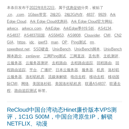
本条目发布于
2022年8月22日
。属于
优惠促销
分类，被贴了
.cn
、
.com
、
1Gbps带宽
、
2核2G
、
2核2G内存
、
4837
、
9929
、
Ark
Edge Cloud
、
Ark Edge Cloud优惠码
、
Ark Edge Cloud官方网站
、
arkecx
、
arkecx.com
、
ArkEdge
、
ArkEdge季付9.5折
、
AS4134
、
AS4837
、
AS4837回国
、
AS58453
、
AS9808
、
Clouvider
、
CMI
、
CN2
GIA
、
https
、
idc
、
iperf3
、
man
、
OP
、
Ping测试
、
rm
、
speedtest.net
、
SSD硬盘
、
UnixBench
、
UnixBench脚本
、
UnixBench
脚本跑分
、
zenlayer
、
三网Ping测试
、
三网直连
、
丢包率
、
主机测评
、
云服务器
、
云服务器测评
、
去程路由
、
去程路由追踪
、
回程路由
、
回
程路由追踪
、
平台
、
广播IP
、
日本云服务器
、
服务器
、
机房
、
洛杉矶
云服务器
、
洛杉矶机房
、
流媒体解锁
、
电信去程
、
移动去程
、
移动国
际CMI
、
网络
、
美国洛杉矶
、
美国洛杉矶机房
、
联通AS4837
、
联通去
程
、
路由追踪测试
标签。
ReCloud中国台湾动态Hinet廉价版本VPS测
评，1C1G 500M，中国台湾原生IP，解锁
NETFLIX、动漫