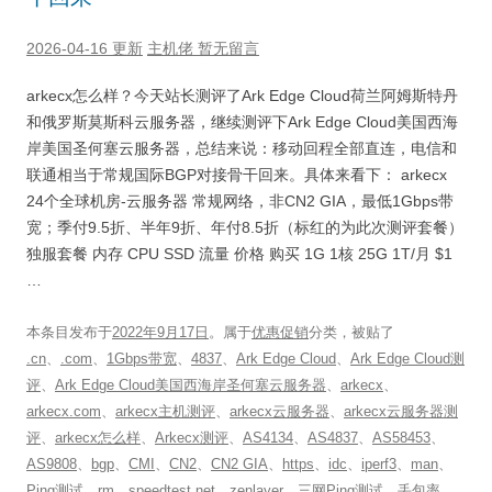
2026-04-16 更新
主机佬
暂无留言
arkecx怎么样？今天站长测评了Ark Edge Cloud荷兰阿姆斯特丹
和俄罗斯莫斯科云服务器，继续测评下Ark Edge Cloud美国西海
岸美国圣何塞云服务器，总结来说：移动回程全部直连，电信和
联通相当于常规国际BGP对接骨干回来。具体来看下： arkecx
24个全球机房-云服务器 常规网络，非CN2 GIA，最低1Gbps带
宽；季付9.5折、半年9折、年付8.5折（标红的为此次测评套餐）
独服套餐 内存 CPU SSD 流量 价格 购买 1G 1核 25G 1T/月 $1
…
本条目发布于
2022年9月17日
。属于
优惠促销
分类，被贴了
.cn
、
.com
、
1Gbps带宽
、
4837
、
Ark Edge Cloud
、
Ark Edge Cloud测
评
、
Ark Edge Cloud美国西海岸圣何塞云服务器
、
arkecx
、
arkecx.com
、
arkecx主机测评
、
arkecx云服务器
、
arkecx云服务器测
评
、
arkecx怎么样
、
Arkecx测评
、
AS4134
、
AS4837
、
AS58453
、
AS9808
、
bgp
、
CMI
、
CN2
、
CN2 GIA
、
https
、
idc
、
iperf3
、
man
、
Ping测试
、
rm
、
speedtest.net
、
zenlayer
、
三网Ping测试
、
丢包率
、