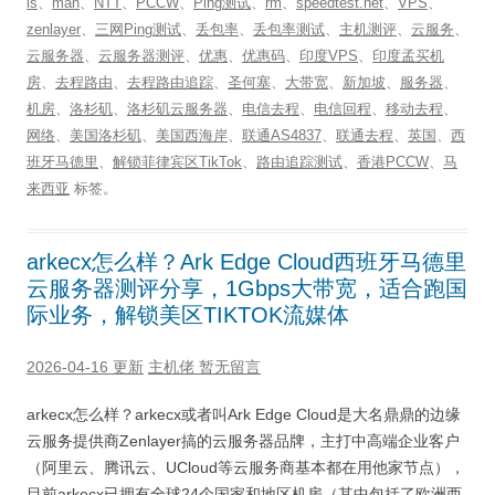
ls
、
man
、
NTT
、
PCCW
、
Ping测试
、
rm
、
speedtest.net
、
VPS
、
zenlayer
、
三网Ping测试
、
丢包率
、
丢包率测试
、
主机测评
、
云服务
、
云服务器
、
云服务器测评
、
优惠
、
优惠码
、
印度VPS
、
印度孟买机
房
、
去程路由
、
去程路由追踪
、
圣何塞
、
大带宽
、
新加坡
、
服务器
、
机房
、
洛杉矶
、
洛杉矶云服务器
、
电信去程
、
电信回程
、
移动去程
、
网络
、
美国洛杉矶
、
美国西海岸
、
联通AS4837
、
联通去程
、
英国
、
西
班牙马德里
、
解锁菲律宾区TikTok
、
路由追踪测试
、
香港PCCW
、
马
来西亚
标签。
arkecx怎么样？Ark Edge Cloud西班牙马德里
云服务器测评分享，1Gbps大带宽，适合跑国
际业务，解锁美区TIKTOK流媒体
2026-04-16 更新
主机佬
暂无留言
arkecx怎么样？arkecx或者叫Ark Edge Cloud是大名鼎鼎的边缘
云服务提供商Zenlayer搞的云服务器品牌，主打中高端企业客户
（阿里云、腾讯云、UCloud等云服务商基本都在用他家节点），
目前arkecx已拥有全球24个国家和地区机房（其中包括了欧洲西