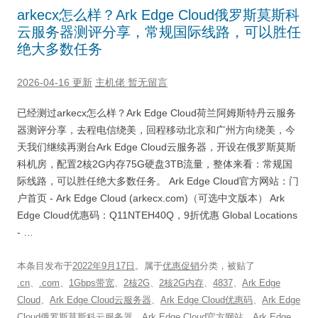
arkecx怎么样？Ark Edge Cloud俄罗斯莫斯科
云服务器测评分享，常规国际线路，可以胜任
绝大多数任务
2026-04-16 更新
主机佬
暂无留言
已经测过arkecx怎么样？Ark Edge Cloud荷兰阿姆斯特丹云服务
器测评分享，去程电信绕美，回程移动北京和广州方向绕美，今
天我们继续再测台Ark Edge Cloud云服务器，开设在俄罗斯莫斯
科机房，配置2核2G内存75G硬盘3TB流量，整体来看：常规国
际线路，可以胜任绝大多数任务。 Ark Edge Cloud官方网站：门
户首页 - Ark Edge Cloud (arkecx.com)（可选中文版本） Ark
Edge Cloud优惠码：Q11NTEH40Q，9折优惠 Global Locations
- …
本条目发布于
2022年9月17日
。属于
优惠促销
分类，被贴了
.cn
、
.com
、
1Gbps带宽
、
2核2G
、
2核2G内存
、
4837
、
Ark Edge
Cloud
、
Ark Edge Cloud云服务器
、
Ark Edge Cloud优惠码
、
Ark Edge
Cloud俄罗斯莫斯科云服务器
、
Ark Edge Cloud官方网站
、
Ark Edge