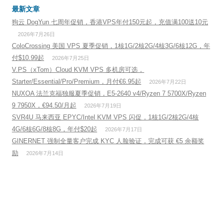
最新文章
狗云 DogYun 七周年促销，香港VPS年付150元起，充值满100送10元
2026年7月26日
ColoCrossing 美国 VPS 夏季促销，1核1G/2核2G/4核3G/6核12G，年
付$10.99起
2026年7月25日
V.PS（xTom）Cloud KVM VPS 多机房可选，
Starter/Essential/Pro/Premium，月付€6.95起
2026年7月22日
NUXOA 法兰克福独服夏季促销，E5-2640 v4/Ryzen 7 5700X/Ryzen
9 7950X，€94.50/月起
2026年7月19日
SVR4U 马来西亚 EPYC/Intel KVM VPS 闪促，1核1G/2核2G/4核
4G/6核6G/8核8G，年付$20起
2026年7月17日
GINERNET 强制全量客户完成 KYC 人脸验证，完成可获 €5 余额奖
励
2026年7月14日