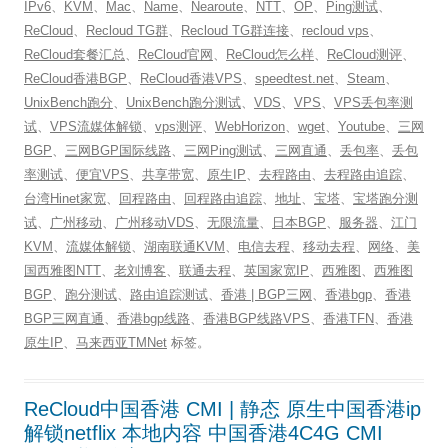
IPv6
、
KVM
、
Mac
、
Name
、
Nearoute
、
NTT
、
OP
、
Ping测试
、
ReCloud
、
Recloud TG群
、
Recloud TG群连接
、
recloud vps
、
ReCloud套餐汇总
、
ReCloud官网
、
ReCloud怎么样
、
ReCloud测评
、
ReCloud香港BGP
、
ReCloud香港VPS
、
speedtest.net
、
Steam
、
UnixBench跑分
、
UnixBench跑分测试
、
VDS
、
VPS
、
VPS丢包率测
试
、
VPS流媒体解锁
、
vps测评
、
WebHorizon
、
wget
、
Youtube
、
三网
BGP
、
三网BGP国际线路
、
三网Ping测试
、
三网直通
、
丢包率
、
丢包
率测试
、
便宜VPS
、
共享带宽
、
原生IP
、
去程路由
、
去程路由追踪
、
台湾Hinet家宽
、
回程路由
、
回程路由追踪
、
地址
、
宝塔
、
宝塔跑分测
试
、
广州移动
、
广州移动VDS
、
无限流量
、
日本BGP
、
服务器
、
江门
KVM
、
流媒体解锁
、
湖南联通KVM
、
电信去程
、
移动去程
、
网络
、
美
国西雅图NTT
、
老刘博客
、
联通去程
、
英国家宽IP
、
西雅图
、
西雅图
BGP
、
跑分测试
、
路由追踪测试
、
香港 | BGP三网
、
香港bgp
、
香港
BGP三网直通
、
香港bgp线路
、
香港BGP线路VPS
、
香港TFN
、
香港
原生IP
、
马来西亚TMNet
标签。
ReCloud中国香港 CMI | 静态 原生中国香港ip
解锁netflix 本地内容 中国香港4C4G CMI