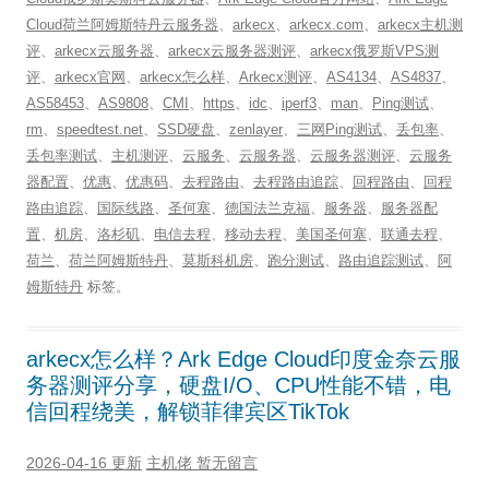
Cloud荷兰阿姆斯特丹云服务器
、
arkecx
、
arkecx.com
、
arkecx主机测
评
、
arkecx云服务器
、
arkecx云服务器测评
、
arkecx俄罗斯VPS测
评
、
arkecx官网
、
arkecx怎么样
、
Arkecx测评
、
AS4134
、
AS4837
、
AS58453
、
AS9808
、
CMI
、
https
、
idc
、
iperf3
、
man
、
Ping测试
、
rm
、
speedtest.net
、
SSD硬盘
、
zenlayer
、
三网Ping测试
、
丢包率
、
丢包率测试
、
主机测评
、
云服务
、
云服务器
、
云服务器测评
、
云服务
器配置
、
优惠
、
优惠码
、
去程路由
、
去程路由追踪
、
回程路由
、
回程
路由追踪
、
国际线路
、
圣何塞
、
德国法兰克福
、
服务器
、
服务器配
置
、
机房
、
洛杉矶
、
电信去程
、
移动去程
、
美国圣何塞
、
联通去程
、
荷兰
、
荷兰阿姆斯特丹
、
莫斯科机房
、
跑分测试
、
路由追踪测试
、
阿
姆斯特丹
标签。
arkecx怎么样？Ark Edge Cloud印度金奈云服
务器测评分享，硬盘I/O、CPU性能不错，电
信回程绕美，解锁菲律宾区TikTok
2026-04-16 更新
主机佬
暂无留言