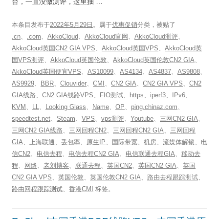
台，一直没做测评，这里抽 …
本条目发布于
2022年5月29日
。属于
优惠促销
分类，被贴了
.cn
、
.com
、
AkkoCloud
、
AkkoCloud官网
、
AkkoCloud测评
、
AkkoCloud英国CN2 GIA VPS
、
AkkoCloud英国VPS
、
AkkoCloud英
国VPS测评
、
AkkoCloud英国伦敦
、
AkkoCloud英国伦敦CN2 GIA
、
AkkoCloud英国便宜VPS
、
AS10099
、
AS4134
、
AS4837
、
AS9808
、
AS9929
、
BBR
、
Clouvider
、
CMI
、
CN2 GIA
、
CN2 GIA VPS
、
CN2
GIA线路
、
CN2 GIA线路VPS
、
FIO测试
、
https
、
iperf3
、
IPv6
、
KVM
、
LL
、
Looking Glass
、
Name
、
OP
、
ping.chinaz.com
、
speedtest.net
、
Steam
、
VPS
、
vps测评
、
Youtube
、
三网CN2 GIA
、
三网CN2 GIA线路
、
三网回程CN2
、
三网回程CN2 GIA
、
三网回程
GIA
、
上海联通
、
丢包率
、
原生IP
、
国际带宽
、
机房
、
流媒体解锁
、
电
信CN2
、
电信去程
、
电信去程CN2 GIA
、
电信联通去程GIA
、
移动去
程
、
网络
、
老刘博客
、
联通去程
、
英国CN2
、
英国CN2 GIA
、
英国
CN2 GIA VPS
、
英国伦敦
、
英国伦敦CN2 GIA
、
路由去程跟踪测试
、
路由回程跟踪测试
、
香港CMI
标签。