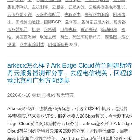
丢包率测试
、
主机测评
、
云服务
、
云服务器
、
云服务器丢包率测试
、
云服务器测评
、
云服务器配置
、
去程路由
、
去程路由追踪
、
回程路
由
、
回程路由追踪
、
国际BGP
、
圣何塞
、
圣何塞云服务器
、
服务器
、
服务器配置
、
机房
、
洛杉矶
、
电信去程
、
移动去程
、
移动回程
、
网
络
、
美国西海岸
、
联通去程
、
荷兰
、
荷兰阿姆斯特丹
、
西雅图
、
跑分
测试
、
路由追踪测试
、
阿姆斯特丹
标签。
arkecx怎么样？Ark Edge Cloud荷兰阿姆斯特
丹云服务器测评分享，去程电信绕美，回程移
动北京和广州方向绕美
2026-04-16 更新
主机佬
暂无留言
Arkecx买3送1，也就是75折优惠，可选全球24个机房，包括曼
谷/菲律宾/马来西亚VPS，服务器接入20Gbps带宽，今天测下Ark
Edge Cloud荷兰阿姆斯特丹云服务器：arkecx怎么样？Ark Edge
Cloud荷兰阿姆斯特丹云服务器测评分享，去程电信绕美，回程
移动北京和广州方向绕美。 Ark Edge Cloud荷兰阿姆斯特丹云服