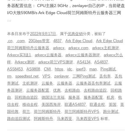
务器配置信息： CPU主频2.9GHz，zenlayer自己的IP，当前硬盘
I/O大致590MB/s Ark Edge Cloud荷兰阿姆斯特丹云服务器三网
…
本条目发布于
2022年9月17日
。属于
优惠促销
分类，被贴了
.cn
、
.com
、
20Gbps带宽
、
4837
、
Ark Edge Cloud
、
Ark Edge Cloud
荷兰阿姆斯特丹云服务器
、
arkecx
、
arkecx.com
、
arkecx主机测评
、
Arkecx买3送1
、
arkecx云服务器
、
arkecx云服务器测评
、
arkecx怎么
样
、
Arkecx测评
、
arkecx荷兰VPS测评
、
AS4134
、
AS4837
、
AS58453
、
AS9808
、
CMI
、
https
、
idc
、
iperf3
、
man
、
Ping测试
、
rm
、
speedtest.net
、
VPS
、
zenlayer
、
三网Ping测试
、
丢包率
、
丢包
率测试
、
主机测评
、
云服务
、
云服务器
、
云服务器丢包率测试
、
云服
务器测评
、
云服务器配置
、
优惠
、
去程路由
、
去程路由追踪
、
回程路
由
、
回程路由追踪
、
德国法兰克福
、
服务器
、
服务器配置
、
机房
、
电
信去程
、
移动去程
、
美国西海岸
、
联通AS4837
、
联通去程
、
英国
、
英
国伦敦
、
荷兰
、
荷兰阿姆斯特丹
、
荷兰阿姆斯特丹VPS
、
跑分测试
、
路由追踪测试
、
阿姆斯特丹
、
马来西亚
、
马来西亚VPS
标签。