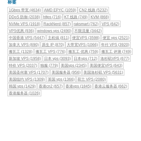
标签
1Gbps 带宽
(4634)
AMD EPYC
(1059)
CN2 线路
(5232)
DDoS 防御
(2038)
https
(716)
KT 线路
(749)
KVM
(868)
NVMe VPS
(1918)
RackNerd
(857)
raksmart
(762)
VPS
(642)
VPS优惠
(936)
windows vps
(2490)
不限流量
(3442)
中国香港 VPS
(5447)
主机镇
(811)
便宜VPS
(3598)
便宜 vps
(2521)
加拿大 VPS
(690)
原生 IP
(870)
大带宽VPS
(1066)
年付 VPS
(3920)
搬瓦工
(1328)
搬瓦工 VPS
(776)
搬瓦工 优惠
(759)
搬瓦工 评测
(749)
新加坡 VPS
(1958)
日本 vps
(3093)
日本vps
(712)
洛杉矶VPS
(677)
特价 VPS
(2037)
独服
(779)
美国vps
(2345)
美国便宜VPS
(643)
美国圣何塞 VPS
(1707)
美国服务器
(956)
美国洛杉矶 VPS
(5631)
美国纽约 VPS
(1309)
英国 vps
(1366)
荷兰 VPS
(2080)
韩国 vps
(1429)
香港cn2
(657)
香港vps
(1845)
香港云服务器
(662)
香港服务器
(1026)