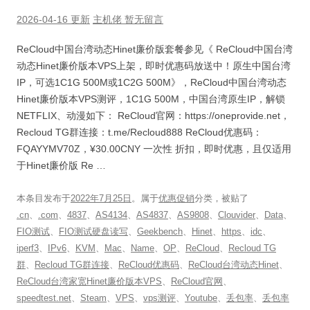
2026-04-16 更新
主机佬
暂无留言
ReCloud中国台湾动态Hinet廉价版套餐参见《 ReCloud中国台湾
动态Hinet廉价版本VPS上架，即时优惠码放送中！原生中国台湾
IP，可选1C1G 500M或1C2G 500M》，ReCloud中国台湾动态
Hinet廉价版本VPS测评，1C1G 500M，中国台湾原生IP，解锁
NETFLIX、动漫如下： ReCloud官网：https://oneprovide.net，
Recloud TG群连接：t.me/Recloud888 ReCloud优惠码：
FQAYYMV70Z，¥30.00CNY 一次性 折扣，即时优惠，且仅适用
于Hinet廉价版 Re …
本条目发布于
2022年7月25日
。属于
优惠促销
分类，被贴了
.cn
、
.com
、
4837
、
AS4134
、
AS4837
、
AS9808
、
Clouvider
、
Data
、
FIO测试
、
FIO测试硬盘读写
、
Geekbench
、
Hinet
、
https
、
idc
、
iperf3
、
IPv6
、
KVM
、
Mac
、
Name
、
OP
、
ReCloud
、
Recloud TG
群
、
Recloud TG群连接
、
ReCloud优惠码
、
ReCloud台湾动态Hinet
、
ReCloud台湾家宽Hinet廉价版本VPS
、
ReCloud官网
、
speedtest.net
、
Steam
、
VPS
、
vps测评
、
Youtube
、
丢包率
、
丢包率