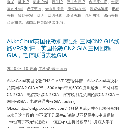
测试
、
动态IP
、
动态IPv4
、
原生IP
、
原生台湾IP
、
台湾原生IP
、
台湾
家宽Hinet
、
峰值带宽
、
无限制流量
、
流媒体测试
、
流媒体解锁
、
电信
去程
、
移动去程
、
网络
、
网络延迟
、
联通去程
、
跑分测试
、
路由去程
跟踪测试
、
路由回程跟踪测试
标签。
AkkoCloud英国伦敦机房强制三网CN2 GIA线
路VPS测评，英国伦敦CN2 GIA 三网回程
GIA，电信联通去程GIA
2026-04-16 更新
主机佬
暂无留言
AkkoCloud英国伦敦CN2 GIA VPS套餐详情：AkkoCloud再次补
货英国CN2 GIA VPS，300Mbps带宽500G流量起步，三网回程
CN2 GIA，电信去程CN2 GIA，官方说明是英国伦敦CN2 GIA 三
网回程GIA，电信联通去程GIA Looking
Glass:http://lonlg.akkocloud.com/（只是测试ip 并不代表分配的
ip就是这个段的 也不保证是原生ip 谢绝以不是原生ip申请退款
Tos也写了不允许退款），便宜vps主机博客早前3月底入手了一