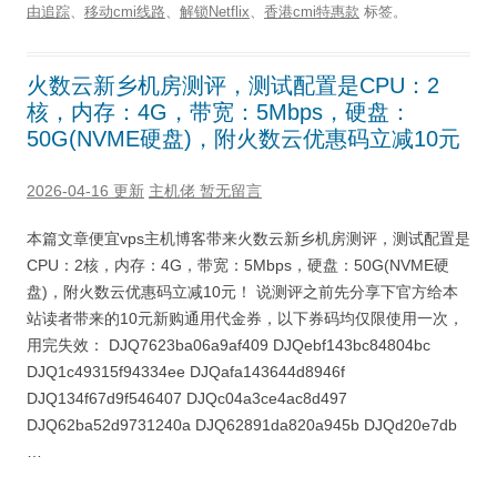
由追踪
、
移动cmi线路
、
解锁Netflix
、
香港cmi特惠款
标签。
火数云新乡机房测评，测试配置是CPU：2
核，内存：4G，带宽：5Mbps，硬盘：
50G(NVME硬盘)，附火数云优惠码立减10元
2026-04-16 更新
主机佬
暂无留言
本篇文章便宜vps主机博客带来火数云新乡机房测评，测试配置是
CPU：2核，内存：4G，带宽：5Mbps，硬盘：50G(NVME硬
盘)，附火数云优惠码立减10元！ 说测评之前先分享下官方给本
站读者带来的10元新购通用代金券，以下券码均仅限使用一次，
用完失效： DJQ7623ba06a9af409 DJQebf143bc84804bc
DJQ1c49315f94334ee DJQafa143644d8946f
DJQ134f67d9f546407 DJQc04a3ce4ac8d497
DJQ62ba52d9731240a DJQ62891da820a945b DJQd20e7db
…