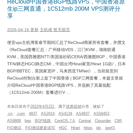
ReCloud中国香港BGP线路VPS，中国香港原
生ip三网直通，1C512mb 200M VPS测评分
享
2026-04-16 更新
主机佬
暂无留言
便宜vps主机博客春节期间汇总了ReCloud商家所有套餐，并撰文
《ReCloud套餐汇总：广州移动VDS，江门KVM，湖南联通
KVM，美国西雅图NTT/美国洛杉矶CERA/西雅图BGP，中国香港
TFN/静态HGC/静态CMI，中国台湾Hinet家宽/Hinet 1G款/，日本
BGP/BBTEC，英国家宽IP，马来西亚TMNet》，当前留意到
ReCloud控制台新上架了中国香港 | BGP三网套餐，本篇文章就
介绍ReCloud中国香港BGP线路VPS，并选购了其最低配
（1C512mb 200M）套餐进行V …
本条目发布于
2022年4月2日
。属于
优惠促销
分类，被贴了
.cn
、
.com
、
4837
、
AS2914
、
AS4134
、
AS4837
、
AS58453
、
AS9808
、
bgp
、
BGP线路
、
CentOS 7.6
、
Central
、
Clouvider
、
CMI
、
FIO测试
、
FIO测试硬盘读写
、
HGC
、
Hinet
、
https
、
idc
、
iperf3
、