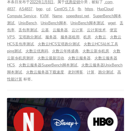
本条目发布于
2022年1月8日
。属于
优惠促销
分类，被贴了
.com
、
4837
、
AS4837
、
bgp
、
cd
、
CentOS 7.6
、
fb
、
https
、
HuoCloud
Compute Service
、
KVM
、
Name
、
speedtest.net
、
SuperBench脚本
测试
、
UnixBench
、
UnixBench脚本
、
UnixBench脚本测试
、
wget
、
丢
包率
、
丢包率测试
、
云基
、
云服务器
、
云计算
、
云计算技术
、
便宜
VPS
、
宝塔跑分测试
、
服务器
、
服务器租用
、
机房
、
火数云
、
火数云
HCS丢包率测试
、
火数云HCS宝塔跑分测试
、
火数云HCS站长工具
ping测试
、
火数云优惠码
、
火数云年终盛典
、
火数云新乡机房
、
火数
云新乡机房测评
、
火数云最新活动
、
火数云服务器
、
火数云服务器
HCS
、
火数云服务器SuperBench脚本测试
、
火数云服务器UnixBench
脚本测试
、
火数云服务器下载速度
、
老刘博客
、
计算
、
跑分测试
、
高
性能计算
标签。