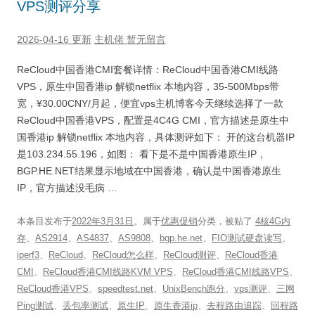
VPS测评分享
2026-04-16 更新
主机佬
暂无留言
ReCloud中国香港CMI套餐详情：ReCloud中国香港CMI线路
VPS，原生中国香港ip 解锁netflix 本地内容，35-500Mbps带
宽，¥30.00CNY/月起，便宜vps主机博客今天继续选择了一款
ReCloud中国香港VPS，配置是4C4G CMI，官方描述是原生中
国香港ip 解锁netflix 本地内容，具体测评如下： 开的这台机器IP
是103.234.55.196，如图： 看下是不是中国香港原生IP，
BGP.HE.NET结果显示地域在中国香港，确认是中国香港原生
IP，官方描述没毛病 …
本条目发布于
2022年3月31日
。属于
优惠促销
分类，被贴了
4核4G内
存
、
AS2914
、
AS4837
、
AS9808
、
bgp.he.net
、
FIO测试硬盘读写
、
iperf3
、
ReCloud
、
ReCloud怎么样
、
ReCloud测评
、
ReCloud香港
CMI
、
ReCloud香港CMI线路KVM VPS
、
ReCloud香港CMI线路VPS
、
ReCloud香港VPS
、
speedtest.net
、
UnixBench跑分
、
vps测评
、
三网
Ping测试
、
丢包率测试
、
原生IP
、
原生香港ip
、
去程路由追踪
、
回程路