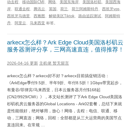
动去程
、
移动国际CMI
、
网络
、
美国东海岸
、
美国洛杉矶
、
美国西海
岸
、
联通去程
、
腾讯云
、
英国
、
荷兰
、
荷兰阿姆斯特丹
、
西班牙vps
、
西班牙马德里
、
西雅图
、
解锁美区Tiktok
、
路由追踪测试
、
阿姆斯特
丹
、
阿里云
、
马来西亚
标签。
arkecx怎么样？Ark Edge Cloud美国洛杉矶云
服务器测评分享，三网高速直连，值得推荐！
2026-04-16 更新
主机佬
暂无留言
arkecx怎么样？arkecx好不好？arkecx目前搞促销活动：
《ArkEdge季付9.5折、半年9折、年付8.5折！1Gbps带宽起步，
有曼谷/菲律宾/马来西亚，日本云服务器月付$168起
(CN2/9929/CMI）》，本文站长测评了下Ark Edge Cloud美国洛
杉矶机房云服务器的Global Locations - Ark02套餐，总结下来就
是性能很好，绝对够用，放心！网络，去程：电信、联通、移
动，三网直连；网络，回程：全部都是从三大运营商的美国节点
直连回来。在常规 …