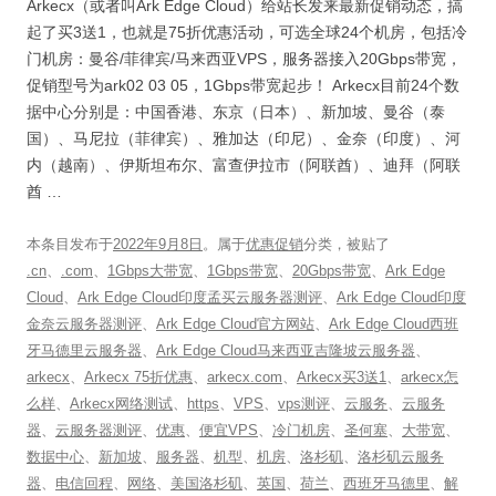
Arkecx（或者叫Ark Edge Cloud）给站长发来最新促销动态，搞
起了买3送1，也就是75折优惠活动，可选全球24个机房，包括冷
门机房：曼谷/菲律宾/马来西亚VPS，服务器接入20Gbps带宽，
促销型号为ark02 03 05，1Gbps带宽起步！ Arkecx目前24个数
据中心分别是：中国香港、东京（日本）、新加坡、曼谷（泰
国）、马尼拉（菲律宾）、雅加达（印尼）、金奈（印度）、河
内（越南）、伊斯坦布尔、富查伊拉市（阿联酋）、迪拜（阿联
酋 …
本条目发布于
2022年9月8日
。属于
优惠促销
分类，被贴了
.cn
、
.com
、
1Gbps大带宽
、
1Gbps带宽
、
20Gbps带宽
、
Ark Edge
Cloud
、
Ark Edge Cloud印度孟买云服务器测评
、
Ark Edge Cloud印度
金奈云服务器测评
、
Ark Edge Cloud官方网站
、
Ark Edge Cloud西班
牙马德里云服务器
、
Ark Edge Cloud马来西亚吉隆坡云服务器
、
arkecx
、
Arkecx 75折优惠
、
arkecx.com
、
Arkecx买3送1
、
arkecx怎
么样
、
Arkecx网络测试
、
https
、
VPS
、
vps测评
、
云服务
、
云服务
器
、
云服务器测评
、
优惠
、
便宜VPS
、
冷门机房
、
圣何塞
、
大带宽
、
数据中心
、
新加坡
、
服务器
、
机型
、
机房
、
洛杉矶
、
洛杉矶云服务
器
、
电信回程
、
网络
、
美国洛杉矶
、
英国
、
荷兰
、
西班牙马德里
、
解