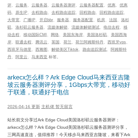
评
、
云服务
、
云服务器
、
云服务器测评
、
云服务器配置
、
优惠
、
优惠
码
、
原生IP
、
去程路由
、
去程路由追踪
、
回程路由
、
回程路由追踪
、
大带宽
、
广播IP
、
开启bbr
、
服务器
、
服务器配置
、
机房
、
法国
、
洛杉
矶
、
洛杉矶云服务器
、
流媒体解锁
、
流媒体解锁测试
、
电信去程
、
移
动去程
、
移动国际CMI
、
网络
、
美国东海岸
、
美国洛杉矶
、
美国西海
岸
、
联通去程
、
腾讯云
、
英国
、
荷兰
、
荷兰阿姆斯特丹
、
西班牙vps
、
西班牙马德里
、
西雅图
、
解锁美区Tiktok
、
路由追踪测试
、
阿姆斯特
丹
、
阿里云
、
马来西亚
标签。
arkecx怎么样？Ark Edge Cloud马来西亚吉隆
坡云服务器测评分享，1Gbps大带宽，移动好
于联通，联通好于电信
2026-04-16 更新
主机佬
暂无留言
站长前文分享过Ark Edge Cloud美国洛杉矶云服务器测评：
arkecx怎么样？Ark Edge Cloud美国洛杉矶云服务器测评分享，
三网高速直连，值得推荐！今天移步马来西亚吉隆坡，来看下Ark