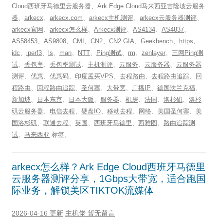
Cloud西班牙马德里云服务器
、
Ark Edge Cloud马来西亚吉隆坡云服务
器
、
arkecx
、
arkecx.com
、
arkecx主机测评
、
arkecx云服务器测评
、
arkecx官网
、
arkecx怎么样
、
Arkecx测评
、
AS4134
、
AS4837
、
AS58453
、
AS9808
、
CMI
、
CN2
、
CN2 GIA
、
Geekbench
、
https
、
idc
、
iperf3
、
ls
、
man
、
NTT
、
Ping测试
、
rm
、
zenlayer
、
三网Ping测
试
、
丢包率
、
丢包率测试
、
主机测评
、
云服务
、
云服务器
、
云服务器
测评
、
优惠
、
优惠码
、
印度孟买VPS
、
去程路由
、
去程路由追踪
、
回
程路由
、
回程路由追踪
、
圣何塞
、
大带宽
、
广播IP
、
德国法兰克福
、
新加坡
、
日本东京
、
日本大阪
、
服务器
、
机房
、
法国
、
洛杉矶
、
洛杉
矶云服务器
、
电信去程
、
硬盘IO
、
移动去程
、
网络
、
美国圣何塞
、
美
国洛杉矶
、
联通去程
、
英国
、
西班牙马德里
、
西雅图
、
路由追踪测
试
、
马来西亚
标签。
arkecx怎么样？Ark Edge Cloud西班牙马德里
云服务器测评分享，1Gbps大带宽，适合跑国
际业务，解锁美区TIKTOK流媒体
2026-04-16 更新
主机佬
暂无留言