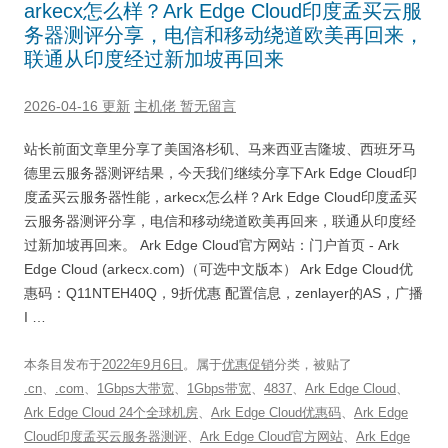
arkecx怎么样？Ark Edge Cloud印度孟买云服
务器测评分享，电信和移动绕道欧美再回来，
联通从印度经过新加坡再回来
2026-04-16 更新
主机佬
暂无留言
站长前面文章里分享了美国洛杉矶、马来西亚吉隆坡、西班牙马
德里云服务器测评结果，今天我们继续分享下Ark Edge Cloud印
度孟买云服务器性能，arkecx怎么样？Ark Edge Cloud印度孟买
云服务器测评分享，电信和移动绕道欧美再回来，联通从印度经
过新加坡再回来。 Ark Edge Cloud官方网站：门户首页 - Ark
Edge Cloud (arkecx.com)（可选中文版本） Ark Edge Cloud优
惠码：Q11NTEH40Q，9折优惠 配置信息，zenlayer的AS，广播
I …
本条目发布于
2022年9月6日
。属于
优惠促销
分类，被贴了
.cn
、
.com
、
1Gbps大带宽
、
1Gbps带宽
、
4837
、
Ark Edge Cloud
、
Ark Edge Cloud 24个全球机房
、
Ark Edge Cloud优惠码
、
Ark Edge
Cloud印度孟买云服务器测评
、
Ark Edge Cloud官方网站
、
Ark Edge