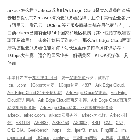
arkecx怎么样？arkecx或者叫Ark Edge Cloud是大名鼎鼎的边缘
云服务提供商Zenlayer搞的云服务器品牌，主打中高端企业客户
（阿里云、腾讯云、UCloud等云服务商基本都在用他家节点），
目前arkecx已拥有全球24个国家和地区机房（其中包括了欧洲西
班牙马德里），未来计划拓展到80个。那么Ark Edge Cloud西班
牙马德里云服务器性能如何？站长这里作了简单测评供参考：
1Gbps大带宽，适合跑国际业务，解锁美区TIKTOK流媒体，具
体如 …
本条目发布于
2022年9月4日
。属于
优惠促销
分类，被贴了
.cn
、
.com
、
1Gbps大带宽
、
1Gbps带宽
、
4837
、
Ark Edge Cloud
、
Ark Edge Cloud 24个全球机房
、
Ark Edge Cloud优惠码
、
Ark Edge
Cloud官方网站
、
Ark Edge Cloud西班牙测评
、
Ark Edge Cloud西班牙
马德里云服务器
、
Ark Edge Cloud马来西亚吉隆坡云服务器
、
arkecx
、
arkecx.com
、
arkecx云服务器
、
arkecx怎么样
、
Arkecx测
评
、
AS4134
、
AS4837
、
AS58453
、
AS9808
、
BBR
、
CMI
、
CN2
、
CN2 GIA
、
Geekbench
、
https
、
idc
、
iperf3
、
man
、
Ping测试
、
rm
、
speedtest.net
、
UCloud
、
zenlayer
、
三网Ping测试
、
丢包率
、
主机测