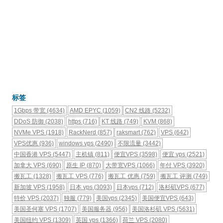
标签
1Gbps 带宽
(4634)
AMD EPYC
(1059)
CN2 线路
(5232)
DDoS 防御
(2038)
https
(716)
KT 线路
(749)
KVM
(868)
NVMe VPS
(1918)
RackNerd
(857)
raksmart
(762)
VPS
(642)
VPS优惠
(936)
windows vps
(2490)
不限流量
(3442)
中国香港 VPS
(5447)
主机镇
(811)
便宜VPS
(3598)
便宜 vps
(2521)
加拿大 VPS
(690)
原生 IP
(870)
大带宽VPS
(1066)
年付 VPS
(3920)
搬瓦工
(1328)
搬瓦工 VPS
(776)
搬瓦工 优惠
(759)
搬瓦工 评测
(749)
新加坡 VPS
(1958)
日本 vps
(3093)
日本vps
(712)
洛杉矶VPS
(677)
特价 VPS
(2037)
独服
(779)
美国vps
(2345)
美国便宜VPS
(643)
美国圣何塞 VPS
(1707)
美国服务器
(956)
美国洛杉矶 VPS
(5631)
美国纽约 VPS
(1309)
英国 vps
(1366)
荷兰 VPS
(2080)