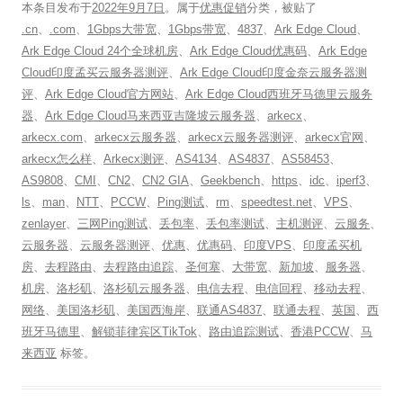
本条目发布于
2022年9月7日
。属于
优惠促销
分类，被贴了
.cn
、
.com
、
1Gbps大带宽
、
1Gbps带宽
、
4837
、
Ark Edge Cloud
、
Ark Edge Cloud 24个全球机房
、
Ark Edge Cloud优惠码
、
Ark Edge
Cloud印度孟买云服务器测评
、
Ark Edge Cloud印度金奈云服务器测
评
、
Ark Edge Cloud官方网站
、
Ark Edge Cloud西班牙马德里云服务
器
、
Ark Edge Cloud马来西亚吉隆坡云服务器
、
arkecx
、
arkecx.com
、
arkecx云服务器
、
arkecx云服务器测评
、
arkecx官网
、
arkecx怎么样
、
Arkecx测评
、
AS4134
、
AS4837
、
AS58453
、
AS9808
、
CMI
、
CN2
、
CN2 GIA
、
Geekbench
、
https
、
idc
、
iperf3
、
ls
、
man
、
NTT
、
PCCW
、
Ping测试
、
rm
、
speedtest.net
、
VPS
、
zenlayer
、
三网Ping测试
、
丢包率
、
丢包率测试
、
主机测评
、
云服务
、
云服务器
、
云服务器测评
、
优惠
、
优惠码
、
印度VPS
、
印度孟买机
房
、
去程路由
、
去程路由追踪
、
圣何塞
、
大带宽
、
新加坡
、
服务器
、
机房
、
洛杉矶
、
洛杉矶云服务器
、
电信去程
、
电信回程
、
移动去程
、
网络
、
美国洛杉矶
、
美国西海岸
、
联通AS4837
、
联通去程
、
英国
、
西
班牙马德里
、
解锁菲律宾区TikTok
、
路由追踪测试
、
香港PCCW
、
马
来西亚
标签。