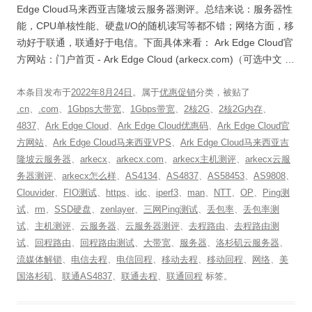
Edge Cloud马来西亚吉隆坡云服务器测评。总结来说：服务器性
能，CPU单核性能、硬盘I/O的随机读写等都不错；网络方面，移
动好于联通，联通好于电信。下面具体来看： Ark Edge Cloud官
方网站：门户首页 - Ark Edge Cloud (arkecx.com)（可选中文 …
本条目发布于
2022年8月24日
。属于
优惠促销
分类，被贴了
.cn
、
.com
、
1Gbps大带宽
、
1Gbps带宽
、
2核2G
、
2核2G内存
、
4837
、
Ark Edge Cloud
、
Ark Edge Cloud优惠码
、
Ark Edge Cloud官
方网站
、
Ark Edge Cloud马来西亚VPS
、
Ark Edge Cloud马来西亚吉
隆坡云服务器
、
arkecx
、
arkecx.com
、
arkecx主机测评
、
arkecx云服
务器测评
、
arkecx怎么样
、
AS4134
、
AS4837
、
AS58453
、
AS9808
、
Clouvider
、
FIO测试
、
https
、
idc
、
iperf3
、
man
、
NTT
、
OP
、
Ping测
试
、
rm
、
SSD硬盘
、
zenlayer
、
三网Ping测试
、
丢包率
、
丢包率测
试
、
主机测评
、
云服务器
、
云服务器测评
、
去程路由
、
去程路由测
试
、
回程路由
、
回程路由测试
、
大带宽
、
服务器
、
洛杉矶云服务器
、
流媒体解锁
、
电信去程
、
电信回程
、
移动去程
、
移动回程
、
网络
、
美
国洛杉矶
、
联通AS4837
、
联通去程
、
联通回程
标签。