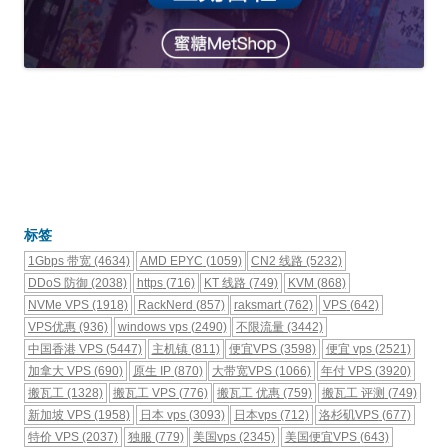
标签
1Gbps 带宽
(4634)
AMD EPYC
(1059)
CN2 线路
(5232)
DDoS 防御
(2038)
https
(716)
KT 线路
(749)
KVM
(868)
NVMe VPS
(1918)
RackNerd
(857)
raksmart
(762)
VPS
(642)
VPS优惠
(936)
windows vps
(2490)
不限流量
(3442)
中国香港 VPS
(5447)
主机镇
(811)
便宜VPS
(3598)
便宜 vps
(2521)
加拿大 VPS
(690)
原生 IP
(870)
大带宽VPS
(1066)
年付 VPS
(3920)
搬瓦工
(1328)
搬瓦工 VPS
(776)
搬瓦工 优惠
(759)
搬瓦工 评测
(749)
新加坡 VPS
(1958)
日本 vps
(3093)
日本vps
(712)
洛杉矶VPS
(677)
特价 VPS
(2037)
独服
(779)
美国vps
(2345)
美国便宜VPS
(643)