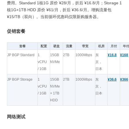
费用。Standard 1核1G 原价 ¥28/月，折后 ¥16.8/月；Storage 1
核1G+1TB HDD 原价 ¥61/月，折后 ¥36.6/月。增购流量包
¥15/TB（双向）。当前循环优惠码仅限新购服务器。
促销套餐
套餐
配置
硬盘
流量
带宽
机房
月付
年
JP BGP Standard
1
15GB
2TB
1000Mbps
东
¥16.8
¥168
vCPU
NVMe
京，
/ 1GB
日本
JP BGP Storage
1
15GB
2TB
1000Mbps
东
¥36.6
¥366
vCPU
NVMe
京，
/ 1GB
+ 1TB
日本
HDD
网络测试