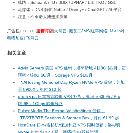
线路：Softbank / IIJ / BBIX / JPNAP / EIE TKO / GSL
流媒体：DNS 解锁 Netflix / Disney+ / ChatGPT / AI 平台
注意：不承诺大陆连接质量
广告栏+++++++
蜜糖商店
|
大哥云
|
搬瓦工JMS
|
红莓网络
|
Mielink
|
萌喵加速
|
飞鸟云
相关文章
Advin Servers 美国 VPS 促销，堪萨斯城 4核8G $6/月，迈
阿密 4核8G $6/月，Storage VPS $10/月
TNAHosting Memorial Day Ryzen NVMe VPS 促销，芝加
哥 5900X，年付 $10 起
xTom v.ps 日本东京软银 VPS 补货，Starter €6.95 / Pro
€9.95，1Gbps 软银线路
PulsedMedia The Eternal Väinämöinen 促销，
1TB/2TB/8TB Seedbox & Storage Box，月付 €1.99 起
HostDare 日本/洛杉矶/保加利亚 VPS 限时促销，洛杉矶
NVMe 年付 $19.49 起，循环折扣+双倍资源