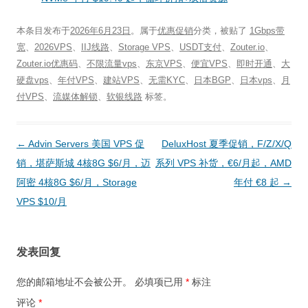
本条目发布于
2026年6月23日
。属于
优惠促销
分类，被贴了
1Gbps带
宽
、
2026VPS
、
IIJ线路
、
Storage VPS
、
USDT支付
、
Zouter.io
、
Zouter.io优惠码
、
不限流量vps
、
东京VPS
、
便宜VPS
、
即时开通
、
大
硬盘vps
、
年付VPS
、
建站VPS
、
无需KYC
、
日本BGP
、
日本vps
、
月
付VPS
、
流媒体解锁
、
软银线路
标签。
文
←
Advin Servers 美国 VPS 促
DeluxHost 夏季促销，F/Z/X/Q
章
销，堪萨斯城 4核8G $6/月，迈
系列 VPS 补货，€6/月起，AMD
导
阿密 4核8G $6/月，Storage
年付 €8 起
→
航
VPS $10/月
发表回复
您的邮箱地址不会被公开。
必填项已用
*
标注
评论
*