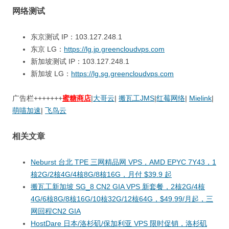
网络测试
东京测试 IP：103.127.248.1
东京 LG：
https://lg.jp.greencloudvps.com
新加坡测试 IP：103.127.248.1
新加坡 LG：
https://lg.sg.greencloudvps.com
广告栏+++++++
蜜糖商店
|
大哥云
|
搬瓦工JMS
|
红莓网络
|
Mielink
|
萌喵加速
|
飞鸟云
相关文章
Neburst 台北 TPE 三网精品网 VPS，AMD EPYC 7Y43，1
核2G/2核4G/4核8G/8核16G，月付 $39.9 起
搬瓦工新加坡 SG_8 CN2 GIA VPS 新套餐，2核2G/4核
4G/6核8G/8核16G/10核32G/12核64G，$49.99/月起，三
网回程CN2 GIA
HostDare 日本/洛杉矶/保加利亚 VPS 限时促销，洛杉矶