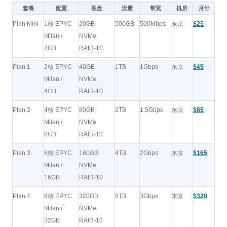
套餐
配置
硬盘
流量
带宽
机房
月付
Plan Mini
1核 EPYC
20GB
500GB
500Mbps
东京
$25
Milan /
NVMe
2GB
RAID-10
Plan 1
2核 EPYC
40GB
1TB
1Gbps
东京
$45
Milan /
NVMe
4GB
RAID-10
Plan 2
4核 EPYC
80GB
2TB
1.5Gbps
东京
$85
Milan /
NVMe
8GB
RAID-10
Plan 3
8核 EPYC
160GB
4TB
2Gbps
东京
$165
Milan /
NVMe
16GB
RAID-10
Plan 4
8核 EPYC
320GB
8TB
3Gbps
东京
$320
Milan /
NVMe
32GB
RAID-10