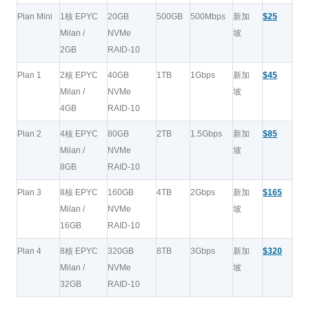
Plan Mini
1核 EPYC
20GB
500GB
500Mbps
新加
$25
Milan /
NVMe
坡
2GB
RAID-10
Plan 1
2核 EPYC
40GB
1TB
1Gbps
新加
$45
Milan /
NVMe
坡
4GB
RAID-10
Plan 2
4核 EPYC
80GB
2TB
1.5Gbps
新加
$85
Milan /
NVMe
坡
8GB
RAID-10
Plan 3
8核 EPYC
160GB
4TB
2Gbps
新加
$165
Milan /
NVMe
坡
16GB
RAID-10
Plan 4
8核 EPYC
320GB
8TB
3Gbps
新加
$320
Milan /
NVMe
坡
32GB
RAID-10