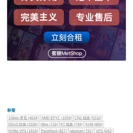
标签
1Gbps 带宽
(4634)
AMD EPYC
(1059)
CN2 线路
(5232)
DDoS 防御
(2038)
https
(716)
KT 线路
(749)
KVM
(868)
NVMe VPS
(1918)
RackNerd
(857)
raksmart
(762)
VPS
(642)