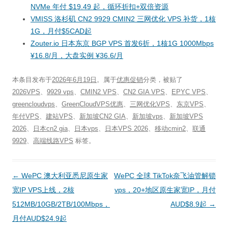
NVMe 年付 $19.49 起，循环折扣+双倍资源
VMISS 洛杉矶 CN2 9929 CMIN2 三网优化 VPS 补货，1核
1G，月付$5CAD起
Zouter.io 日本东京 BGP VPS 首发6折，1核1G 1000Mbps
¥16.8/月，大盘实例 ¥36.6/月
本条目发布于
2026年6月19日
。属于
优惠促销
分类，被贴了
2026VPS
、
9929 vps
、
CMIN2 VPS
、
CN2 GIA VPS
、
EPYC VPS
、
greencloudvps
、
GreenCloudVPS优惠
、
三网优化VPS
、
东京VPS
、
年付VPS
、
建站VPS
、
新加坡CN2 GIA
、
新加坡vps
、
新加坡VPS
2026
、
日本cn2 gia
、
日本vps
、
日本VPS 2026
、
移动cmin2
、
联通
9929
、
高端线路VPS
标签。
文
←
WePC 澳大利亚悉尼原生家
WePC 全球 TikTok奈飞油管解锁
章
宽IP VPS上线，2核
vps，20+地区原生家宽IP，月付
导
512MB/10GB/2TB/100Mbps，
AUD$8.9起
→
航
月付AUD$24.9起