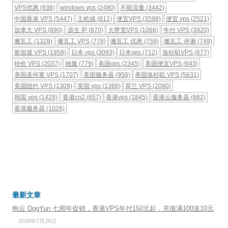
VPS优惠
(936)
windows vps
(2490)
不限流量
(3442)
中国香港 VPS
(5447)
主机镇
(811)
便宜VPS
(3598)
便宜 vps
(2521)
加拿大 VPS
(690)
原生 IP
(870)
大带宽VPS
(1066)
年付 VPS
(3920)
搬瓦工
(1328)
搬瓦工 VPS
(776)
搬瓦工 优惠
(759)
搬瓦工 评测
(749)
新加坡 VPS
(1958)
日本 vps
(3093)
日本vps
(712)
洛杉矶VPS
(677)
特价 VPS
(2037)
独服
(779)
美国vps
(2345)
美国便宜VPS
(643)
美国圣何塞 VPS
(1707)
美国服务器
(956)
美国洛杉矶 VPS
(5631)
美国纽约 VPS
(1309)
英国 vps
(1366)
荷兰 VPS
(2080)
韩国 vps
(1429)
香港cn2
(657)
香港vps
(1845)
香港云服务器
(662)
香港服务器
(1026)
最新文章
狗云 DogYun 七周年促销，香港VPS年付150元起，充值满100送10元
2026年7月26日