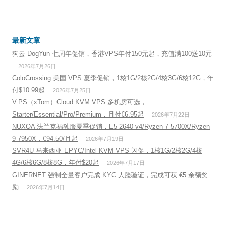
最新文章
狗云 DogYun 七周年促销，香港VPS年付150元起，充值满100送10元
2026年7月26日
ColoCrossing 美国 VPS 夏季促销，1核1G/2核2G/4核3G/6核12G，年
付$10.99起
2026年7月25日
V.PS（xTom）Cloud KVM VPS 多机房可选，
Starter/Essential/Pro/Premium，月付€6.95起
2026年7月22日
NUXOA 法兰克福独服夏季促销，E5-2640 v4/Ryzen 7 5700X/Ryzen
9 7950X，€94.50/月起
2026年7月19日
SVR4U 马来西亚 EPYC/Intel KVM VPS 闪促，1核1G/2核2G/4核
4G/6核6G/8核8G，年付$20起
2026年7月17日
GINERNET 强制全量客户完成 KYC 人脸验证，完成可获 €5 余额奖
励
2026年7月14日