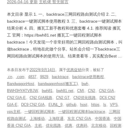
2026-04-16 更新
主机佬
暂无留言
本文目录 显示 1. 一、backtrace三网回程路由测试介绍 2. 二、
backtrace一键测试脚本使用教程 3. 三、backtrace一键测试脚本
结果分析 4. 四、搬瓦工新手教程和优惠套餐 4.1. 推荐阅读 搬瓦
工 官网：https://bwh81.net 搬瓦工一键回程测试脚本
backtrace！今天发现一个非常好用的三网回程路由测试脚本，叫
做backtrace，特地在此做个分享。站长会介绍一下backtrace三
网回程路由测试脚本的使用方法、结果查看等，其实配合Best …
本条目发布于
2022年9月14日
。属于
优惠促销
分类，被贴了
.cn
、
.com
、
4837
、
9929
、
backtrace
、
backtrace使用教程
、
BandwagonHost
、
bandwagonhost(搬瓦工)
、
bwh
、
BWH3HYATVBJW
、
bwh81
、
bwh81.net
、
CMI
、
CN2
、
CN2 GIA
、
CN2 GIA-E
、
CN2 GIA线路
、
CN2 GT
、
CN2优化线路
、
DC6 CN2
GIA-E
、
DC9 CN2 GIA
、
EUNL_9
、
github
、
host
、
https
、
ls
、
VPS
、
vps主机
、
一键回程测试脚本
、
一键回程测试脚本backtrace
、
三网回
程路由测试
、
上海移动
、
上海联通
、
东京 CN2 GIA
、
中国香港
、
中国
香港 CN2 GIA
、
主机
、
优化线路
、
优惠
、
优惠码
、
北京移动
、
回程测