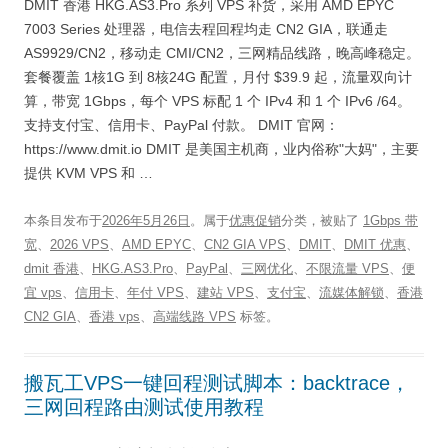
DMIT 香港 HKG.AS3.Pro 系列 VPS 补货，采用 AMD EPYC
7003 Series 处理器，电信去程回程均走 CN2 GIA，联通走
AS9929/CN2，移动走 CMI/CN2，三网精品线路，晚高峰稳定。
套餐覆盖 1核1G 到 8核24G 配置，月付 $39.9 起，流量双向计
算，带宽 1Gbps，每个 VPS 标配 1 个 IPv4 和 1 个 IPv6 /64。
支持支付宝、信用卡、PayPal 付款。 DMIT 官网：
https://www.dmit.io DMIT 是美国主机商，业内俗称"大妈"，主要
提供 KVM VPS 和 …
本条目发布于
2026年5月26日
。属于
优惠促销
分类，被贴了
1Gbps 带
宽
、
2026 VPS
、
AMD EPYC
、
CN2 GIA VPS
、
DMIT
、
DMIT 优惠
、
dmit 香港
、
HKG.AS3.Pro
、
PayPal
、
三网优化
、
不限流量 VPS
、
便
宜 vps
、
信用卡
、
年付 VPS
、
建站 VPS
、
支付宝
、
流媒体解锁
、
香港
CN2 GIA
、
香港 vps
、
高端线路 VPS
标签。
搬瓦工VPS一键回程测试脚本：backtrace，
三网回程路由测试使用教程