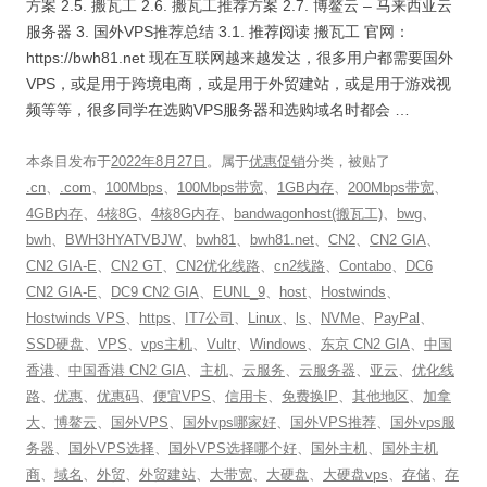
方案 2.5. 搬瓦工 2.6. 搬瓦工推荐方案 2.7. 博鳌云 – 马来西亚云
服务器 3. 国外VPS推荐总结 3.1. 推荐阅读 搬瓦工 官网：
https://bwh81.net 现在互联网越来越发达，很多用户都需要国外
VPS，或是用于跨境电商，或是用于外贸建站，或是用于游戏视
频等等，很多同学在选购VPS服务器和选购域名时都会 …
本条目发布于
2022年8月27日
。属于
优惠促销
分类，被贴了
.cn
、
.com
、
100Mbps
、
100Mbps带宽
、
1GB内存
、
200Mbps带宽
、
4GB内存
、
4核8G
、
4核8G内存
、
bandwagonhost(搬瓦工)
、
bwg
、
bwh
、
BWH3HYATVBJW
、
bwh81
、
bwh81.net
、
CN2
、
CN2 GIA
、
CN2 GIA-E
、
CN2 GT
、
CN2优化线路
、
cn2线路
、
Contabo
、
DC6
CN2 GIA-E
、
DC9 CN2 GIA
、
EUNL_9
、
host
、
Hostwinds
、
Hostwinds VPS
、
https
、
IT7公司
、
Linux
、
ls
、
NVMe
、
PayPal
、
SSD硬盘
、
VPS
、
vps主机
、
Vultr
、
Windows
、
东京 CN2 GIA
、
中国
香港
、
中国香港 CN2 GIA
、
主机
、
云服务
、
云服务器
、
亚云
、
优化线
路
、
优惠
、
优惠码
、
便宜VPS
、
信用卡
、
免费换IP
、
其他地区
、
加拿
大
、
博鳌云
、
国外VPS
、
国外vps哪家好
、
国外VPS推荐
、
国外vps服
务器
、
国外VPS选择
、
国外VPS选择哪个好
、
国外主机
、
国外主机
商
、
域名
、
外贸
、
外贸建站
、
大带宽
、
大硬盘
、
大硬盘vps
、
存储
、
存