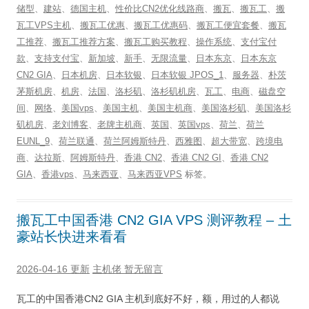
储型
、
建站
、
德国主机
、
性价比CN2优化线路商
、
搬瓦
、
搬瓦工
、
搬
瓦工VPS主机
、
搬瓦工优惠
、
搬瓦工优惠码
、
搬瓦工便宜套餐
、
搬瓦
工推荐
、
搬瓦工推荐方案
、
搬瓦工购买教程
、
操作系统
、
支付宝付
款
、
支持支付宝
、
新加坡
、
新手
、
无限流量
、
日本东京
、
日本东京
CN2 GIA
、
日本机房
、
日本软银
、
日本软银 JPOS_1
、
服务器
、
朴茨
茅斯机房
、
机房
、
法国
、
洛杉矶
、
洛杉矶机房
、
瓦工
、
电商
、
磁盘空
间
、
网络
、
美国vps
、
美国主机
、
美国主机商
、
美国洛杉矶
、
美国洛杉
矶机房
、
老刘博客
、
老牌主机商
、
英国
、
英国vps
、
荷兰
、
荷兰
EUNL_9
、
荷兰联通
、
荷兰阿姆斯特丹
、
西雅图
、
超大带宽
、
跨境电
商
、
达拉斯
、
阿姆斯特丹
、
香港 CN2
、
香港 CN2 GI
、
香港 CN2
GIA
、
香港vps
、
马来西亚
、
马来西亚VPS
标签。
搬瓦工中国香港 CN2 GIA VPS 测评教程 – 土
豪站长快进来看看
2026-04-16 更新
主机佬
暂无留言
瓦工的中国香港CN2 GIA 主机到底好不好，额，用过的人都说