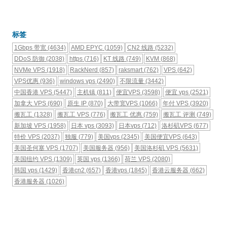
标签
1Gbps 带宽
(4634)
AMD EPYC
(1059)
CN2 线路
(5232)
DDoS 防御
(2038)
https
(716)
KT 线路
(749)
KVM
(868)
NVMe VPS
(1918)
RackNerd
(857)
raksmart
(762)
VPS
(642)
VPS优惠
(936)
windows vps
(2490)
不限流量
(3442)
中国香港 VPS
(5447)
主机镇
(811)
便宜VPS
(3598)
便宜 vps
(2521)
加拿大 VPS
(690)
原生 IP
(870)
大带宽VPS
(1066)
年付 VPS
(3920)
搬瓦工
(1328)
搬瓦工 VPS
(776)
搬瓦工 优惠
(759)
搬瓦工 评测
(749)
新加坡 VPS
(1958)
日本 vps
(3093)
日本vps
(712)
洛杉矶VPS
(677)
特价 VPS
(2037)
独服
(779)
美国vps
(2345)
美国便宜VPS
(643)
美国圣何塞 VPS
(1707)
美国服务器
(956)
美国洛杉矶 VPS
(5631)
美国纽约 VPS
(1309)
英国 vps
(1366)
荷兰 VPS
(2080)
韩国 vps
(1429)
香港cn2
(657)
香港vps
(1845)
香港云服务器
(662)
香港服务器
(1026)