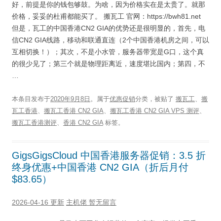
好，前提是你的钱包够鼓。为啥，因为价格实在是太贵了。就那
价格，妥妥的杜甫都能买了。 搬瓦工 官网：https://bwh81.net
但是，瓦工的中国香港CN2 GIA的优势还是很明显的，首先，电
信CN2 GIA线路，移动和联通直连（2个中国香港机房之间，可以
互相切换！）；其次，不是小水管，服务器带宽是G口，这个真
的很少见了；第三个就是物理距离近，速度堪比国内；第四，不
…
本条目发布于
2020年9月8日
。属于
优惠促销
分类，被贴了
搬瓦工
、
搬
瓦工香港
、
搬瓦工香港 CN2 GIA
、
搬瓦工香港 CN2 GIA VPS 测评
、
搬瓦工香港测评
、
香港 CN2 GIA
标签。
GigsGigsCloud 中国香港服务器促销：3.5 折
终身优惠+中国香港 CN2 GIA（折后月付
$83.65）
2026-04-16 更新
主机佬
暂无留言