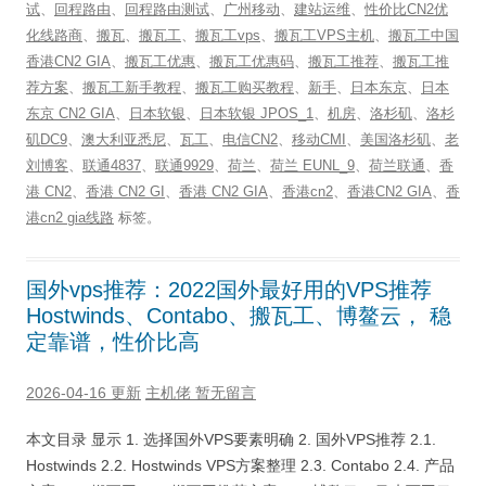
试
、
回程路由
、
回程路由测试
、
广州移动
、
建站运维
、
性价比CN2优
化线路商
、
搬瓦
、
搬瓦工
、
搬瓦工vps
、
搬瓦工VPS主机
、
搬瓦工中国
香港CN2 GIA
、
搬瓦工优惠
、
搬瓦工优惠码
、
搬瓦工推荐
、
搬瓦工推
荐方案
、
搬瓦工新手教程
、
搬瓦工购买教程
、
新手
、
日本东京
、
日本
东京 CN2 GIA
、
日本软银
、
日本软银 JPOS_1
、
机房
、
洛杉矶
、
洛杉
矶DC9
、
澳大利亚悉尼
、
瓦工
、
电信CN2
、
移动CMI
、
美国洛杉矶
、
老
刘博客
、
联通4837
、
联通9929
、
荷兰
、
荷兰 EUNL_9
、
荷兰联通
、
香
港 CN2
、
香港 CN2 GI
、
香港 CN2 GIA
、
香港cn2
、
香港CN2 GIA
、
香
港cn2 gia线路
标签。
国外vps推荐：2022国外最好用的VPS推荐
Hostwinds、Contabo、搬瓦工、博鳌云， 稳
定靠谱，性价比高
2026-04-16 更新
主机佬
暂无留言
本文目录 显示 1. 选择国外VPS要素明确 2. 国外VPS推荐 2.1.
Hostwinds 2.2. Hostwinds VPS方案整理 2.3. Contabo 2.4. 产品