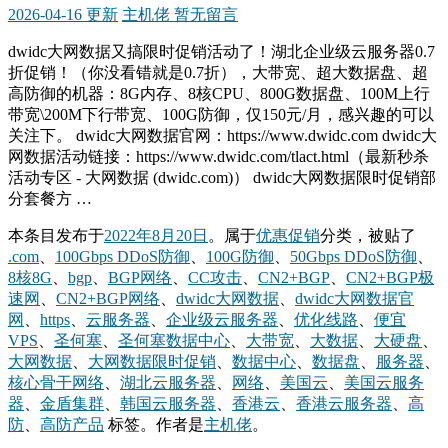
2026-04-16 更新
主机佬
暂无留言
dwidc大网数据又搞限时促销活动了！湖北企业级云服务器0.7
折促销！（你没看错就是0.7折），大带宽、超大数据盘、超
高防御的机器：8G内存、8核CPU、800G数据盘、100M上行
带宽\200M下行带宽、100G防御，仅150元/月，感兴趣的可以
关注下。 dwidc大网数据官网：https://www.dwidc.com dwidc大
网数据活动链接：https://www.dwidc.com/tlact.html（最新秒杀
活动专区 - 大网数据 (dwidc.com)） dwidc大网数据限时促销部
分套餐方 …
本条目发布于
2022年8月20日
。属于
优惠促销
分类，被贴了
.com
、
100Gbps DDoS防御
、
100G防御
、
50Gbps DDoS防御
、
8核8G
、
bgp
、
BGP网络
、
CC攻击
、
CN2+BGP
、
CN2+BGP极
速网
、
CN2+BGP网络
、
dwidc大网数据
、
dwidc大网数据官
网
、
https
、
云服务器
、
企业级云服务器
、
优化线路
、
便宜
VPS
、
圣何塞
、
圣何塞数据中心
、
大带宽
、
大数据
、
大硬盘
、
大网数据
、
大网数据限时促销
、
数据中心
、
数据盘
、
服务器
、
核心骨干网络
、
湖北云服务器
、
网络
、
美国云
、
美国云服务
器
、
金盾集群
、
韩国云服务器
、
香港云
、
香港云服务器
、
高
防
、
高防产品
标签。
作者是
主机佬
。