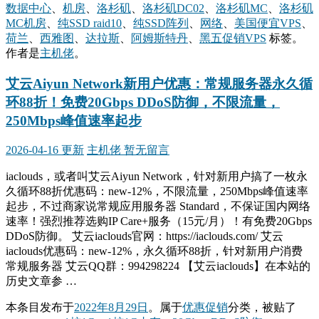
数据中心
、
机房
、
洛杉矶
、
洛杉矶DC02
、
洛杉矶MC
、
洛杉矶
MC机房
、
纯SSD raid10
、
纯SSD阵列
、
网络
、
美国便宜VPS
、
荷兰
、
西雅图
、
达拉斯
、
阿姆斯特丹
、
黑五促销VPS
标签。
作者是
主机佬
。
艾云Aiyun Network新用户优惠：常规服务器永久循
环88折！免费20Gbps DDoS防御，不限流量，
250Mbps峰值速率起步
2026-04-16 更新
主机佬
暂无留言
iaclouds，或者叫艾云Aiyun Network，针对新用户搞了一枚永
久循环88折优惠码：new-12%，不限流量，250Mbps峰值速率
起步，不过商家说常规应用服务器 Standard，不保证国内网络
速率！强烈推荐选购IP Care+服务（15元/月）！有免费20Gbps
DDoS防御。 艾云iaclouds官网：https://iaclouds.com/ 艾云
iaclouds优惠码：new-12%，永久循环88折，针对新用户消费
常规服务器 艾云QQ群：994298224 【艾云iaclouds】在本站的
历史文章参 …
本条目发布于
2022年8月29日
。属于
优惠促销
分类，被贴了