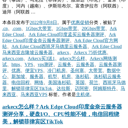
度）、河内（越南）、伊斯坦布尔、富查伊拉市（阿联酋）、
迪拜（阿联酋 …
本条目发布于
2022年9月8日
。属于
优惠促销
分类，被贴了
.cn
、
.com
、
1Gbps大带宽
、
1Gbps带宽
、
20Gbps带宽
、
Ark
Edge Cloud
、
Ark Edge Cloud印度孟买云服务器测评
、
Ark
Edge Cloud印度金奈云服务器测评
、
Ark Edge Cloud官方网
站
、
Ark Edge Cloud西班牙马德里云服务器
、
Ark Edge Cloud
马来西亚吉隆坡云服务器
、
arkecx
、
Arkecx 75折优惠
、
arkecx.com
、
Arkecx买3送1
、
arkecx怎么样
、
Arkecx网络测
试
、
https
、
VPS
、
vps测评
、
云服务
、
云服务器
、
云服务器测
评
、
优惠
、
便宜VPS
、
冷门机房
、
圣何塞
、
大带宽
、
数据中
心
、
新加坡
、
服务器
、
机型
、
机房
、
洛杉矶
、
洛杉矶云服务
器
、
电信回程
、
网络
、
美国洛杉矶
、
英国
、
荷兰
、
西班牙马德
里
、
解锁菲律宾区TikTok
、
达拉斯
、
迈阿密
、
阿姆斯特丹
、
马
来西亚
、
马来西亚VPS
标签。
作者是
主机佬
。
arkecx怎么样？Ark Edge Cloud印度金奈云服务器
测评分享，硬盘I/O、CPU性能不错，电信回程绕
美，解锁菲律宾区TikTok