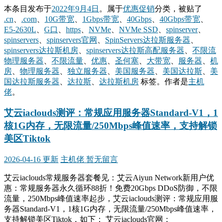
本条目发布于
2022年9月4日
。属于
优惠促销
分类，被贴了
.cn
、
.com
、
10G带宽
、
1Gbps带宽
、
40Gbps
、
40Gbps带宽
、
E5-2630L
、
G口
、
https
、
NVMe
、
NVMe SSD
、
spinserver
、
spinservers
、
spinservers官网
、
SpinServers达拉斯服务器
、
spinservers达拉斯机房
、
spinservers达拉斯高配服务器
、
不限流
物理服务器
、
不限流量
、
优惠
、
圣何塞
、
大带宽
、
服务器
、
机
房
、
物理服务器
、
独立服务器
、
美国服务器
、
美国达拉斯
、
美
国达拉斯服务器
、
达拉斯
、
达拉斯机房
标签。
作者是
主机
佬
。
艾云iaclouds测评：常规应用服务器Standard-V1，1
核1G内存，无限流量/250Mbps峰值速率，支持解锁
美区Tiktok
2026-04-16 更新
主机佬
暂无留言
艾云iaclouds常规服务器套餐见：艾云Aiyun Network新用户优
惠：常规服务器永久循环88折！免费20Gbps DDoS防御，不限
流量，250Mbps峰值速率起步，艾云iaclouds测评：常规应用服
务器Standard-V1，1核1G内存，无限流量/250Mbps峰值速率，
支持解锁美区Tiktok，如下： 艾云iaclouds官网：