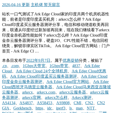
2026-04-16 更新
主机佬
暂无留言
站长一口气测试了Ark Edge Cloud家的印度共两个机房机器性
能，前者是印度印度孟买机房：arkecx怎么样？Ark Edge
Cloud印度孟买云服务器测评分享，电信和移动绕道欧美再回
来，联通从印度经过新加坡再回来，现在我们继续看下arkecx
印度金奈机器性能如何？arkecx怎么样？Ark Edge Cloud印度
金奈云服务器测评分享，硬盘I/O、CPU性能不错，电信回程
绕美，解锁菲律宾区TikTok。 Ark Edge Cloud官方网站：门户
首页 - Ark Edge Cl …
本条目发布于
2022年9月7日
。属于
优惠促销
分类，被贴了
.cn
、
.com
、
1Gbps大带宽
、
1Gbps带宽
、
4837
、
Ark Edge
Cloud
、
Ark Edge Cloud 24个全球机房
、
Ark Edge Cloud优惠
码
、
Ark Edge Cloud印度孟买云服务器测评
、
Ark Edge Cloud
印度金奈云服务器测评
、
Ark Edge Cloud官方网站
、
Ark Edge
Cloud西班牙马德里云服务器
、
Ark Edge Cloud马来西亚吉隆坡
云服务器
、
arkecx
、
arkecx.com
、
arkecx云服务器
、
arkecx云服
务器测评
、
arkecx官网
、
arkecx怎么样
、
Arkecx测评
、
AS4134
、
AS4837
、
AS58453
、
AS9808
、
CMI
、
CN2
、
CN2
GIA
、
Geekbench
、
https
、
idc
、
iperf3
、
ls
、
man
、
NTT
、