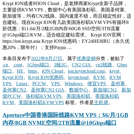
Krypt ION或者叫ION Cloud，是老牌商家Krypt全新子品牌，
主要提供KVM VPS，数据中心有美国洛杉矶、美国圣何塞、
新加坡等，均有CN2线路。国内速度不错，而且稳定性好，适
合建站。现在Krypt ION有几款美国洛杉矶KVM VPS有循环8
折优惠：$11.64/月/2核2GB内存/60GB SSD空间/3TB流量
@1Gbps端口/KVM，适合稳定建站需求。 Krypt ION官网：
https://ion.krypt.asia Krypt ION优惠码：EY24HE8IRU（永久优
惠20%，限年付）；支持Paypa …
本条目发布于
2022年8月27日
。属于
优惠促销
分类，被贴了
.cn
、
.com
、
1Gbps端口
、
2核2G
、
CN2 GIA
、
cn2线路
、
Gbps
端口
、
HE
、
https
、
iON Cloud
、
ion.kryptcloud.com
、
krypt
、
Krypt ION
、
Krypt ION优惠码
、
kryptcloud
、
KVM
、
KVM
VPS
、
Linux
、
PCCW
、
VPS
、
Windows
、
便宜VPS
、
圣何塞
、
圣何塞CN2
、
圣何塞CN2 GIA
、
数据中心
、
新加坡CN2
、
新加
坡PCCW
、
洛杉矶KVM VPS
、
美国洛杉矶
、
美国洛杉矶
KVM
、
美国洛杉矶KVM VPS
标签。
作者是
主机佬
。
Aperture中国香港国际线路KVM VPS：$6/月/1GB
内存/8GB NVME空间/2TB流量@10Gbps端口