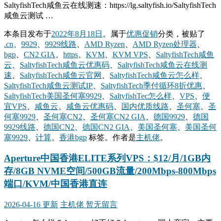
SaltyfishTech咸鱼云在线测速：https://lg.saltyfish.io/SaltyfishTech
咸鱼云测试 …
本条目发布于
2022年8月18日
。属于
优惠促销
分类，被贴了
.cn
、
9929
、
9929线路
、
AMD Ryzen
、
AMD Ryzen处理器
、
bgp
、
CN2 GIA
、
https
、
KVM
、
KVM VPS
、
SaltyfishTech咸鱼
云
、
SaltyfishTech咸鱼云优惠码
、
SaltyfishTech咸鱼云在线测
速
、
SaltyfishTech咸鱼云官网
、
SaltyfishTech咸鱼云怎么样
、
SaltyfishTech咸鱼云测试IP
、
SaltyfishTech季付循环8折优惠
、
SaltyfishTech美国圣何塞9929
、
SaltyfishTec怎么样
、
VPS
、
便
宜VPS
、
咸鱼云
、
咸鱼云优惠码
、
国内优质线路
、
圣何塞
、
圣
何塞9929
、
圣何塞CN2
、
圣何塞CN2 GIA
、
德国9929
、
德国
9929线路
、
德国CN2
、
德国CN2 GIA
、
美国圣何塞
、
美国圣何
塞9929
、
计算
、
香港bgp
标签。
作者是
主机佬
。
Aperture中国香港ELITE系列VPS：$12/月/1GB内
存/8GB NVME空间/500GB流量/200Mbps-800Mbps
端口/KVM/中国香港直连
2026-04-16 更新
主机佬
暂无留言