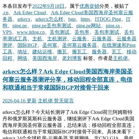
本条目发布于
2022年9月18日
。属于
优惠促销
分类，被贴了
.cn
、
Ark Edge Cloud
、
Ark Edge Cloud美国西海岸圣何塞云服
务器
、
arkecx
、
arkecx怎么样
、
bgp
、
https
、
ITDOG Ping
、
IT
狗
、
ping.pe
、
ping.pe丢包率测试
、
ping.pe网站
、
ping.sx
、
VPS
、
www.itdog.cn
、
丢包测试
、
丢包率
、
丢包率测试
、
丢包
率测试工具
、
主机
、
主机测评
、
云服务
、
云服务器
、
云服务器
测评
、
国际BGP
、
圣何塞
、
圣何塞云服务器
、
在线测速和Ping
工具
、
地址
、
建站运维
、
搬瓦
、
搬瓦工
、
服务器
、
瓦工
、
移动
回程
、
网络
、
美国西海岸
、
老刘博客
标签。
作者是
主机佬
。
arkecx怎么样？Ark Edge Cloud美国西海岸美国圣
何塞云服务器测评分享，移动回程全部直连，电信
和联通相当于常规国际BGP对接骨干回来
2026-04-16 更新
主机佬
暂无留言
arkecx怎么样？今天站长测评了Ark Edge Cloud荷兰阿姆斯特
丹和俄罗斯莫斯科云服务器，继续测评下Ark Edge Cloud美国
西海岸美国圣何塞云服务器，总结来说：移动回程全部直连，
电信和联通相当于常规国际BGP对接骨干回来。具体来看下：
arkecx 24个全球机房-云服务器 常规网络，非CN2 GIA，最低