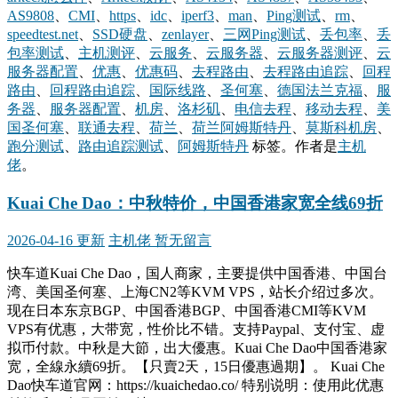
AS9808
、
CMI
、
https
、
idc
、
iperf3
、
man
、
Ping测试
、
rm
、
speedtest.net
、
SSD硬盘
、
zenlayer
、
三网Ping测试
、
丢包率
、
丢
包率测试
、
主机测评
、
云服务
、
云服务器
、
云服务器测评
、
云
服务器配置
、
优惠
、
优惠码
、
去程路由
、
去程路由追踪
、
回程
路由
、
回程路由追踪
、
国际线路
、
圣何塞
、
德国法兰克福
、
服
务器
、
服务器配置
、
机房
、
洛杉矶
、
电信去程
、
移动去程
、
美
国圣何塞
、
联通去程
、
荷兰
、
荷兰阿姆斯特丹
、
莫斯科机房
、
跑分测试
、
路由追踪测试
、
阿姆斯特丹
标签。
作者是
主机
佬
。
Kuai Che Dao：中秋特价，中国香港家宽全线69折
2026-04-16 更新
主机佬
暂无留言
快车道Kuai Che Dao，国人商家，主要提供中国香港、中国台
湾、美国圣何塞、上海CN2等KVM VPS，站长介绍过多次。
现在日本东京BGP、中国香港BGP、中国香港CMI等KVM
VPS有优惠，大带宽，性价比不错。支持Paypal、支付宝、虚
拟币付款。中秋是大節，出大優惠。Kuai Che Dao中国香港家
宽，全線永續69折。【只賣2天，15日優惠過期】。 Kuai Che
Dao快车道官网：https://kuaichedao.co/ 特别说明：使用此优惠