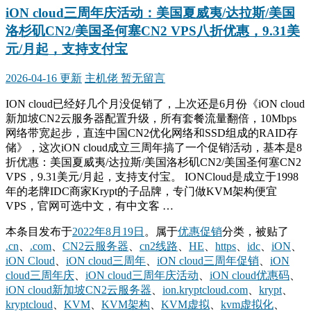
iON cloud三周年庆活动：美国夏威夷/达拉斯/美国
洛杉矶CN2/美国圣何塞CN2 VPS八折优惠，9.31美
元/月起，支持支付宝
2026-04-16 更新
主机佬
暂无留言
ION cloud已经好几个月没促销了，上次还是6月份《iON cloud
新加坡CN2云服务器配置升级，所有套餐流量翻倍，10Mbps
网络带宽起步，直连中国CN2优化网络和SSD组成的RAID存
储》，这次iON cloud成立三周年搞了一个促销活动，基本是8
折优惠：美国夏威夷/达拉斯/美国洛杉矶CN2/美国圣何塞CN2
VPS，9.31美元/月起，支持支付宝。 IONCloud是成立于1998
年的老牌IDC商家Krypt的子品牌，专门做KVM架构便宜
VPS，官网可选中文，有中文客 …
本条目发布于
2022年8月19日
。属于
优惠促销
分类，被贴了
.cn
、
.com
、
CN2云服务器
、
cn2线路
、
HE
、
https
、
idc
、
iON
、
iON Cloud
、
iON cloud三周年
、
iON cloud三周年促销
、
iON
cloud三周年庆
、
iON cloud三周年庆活动
、
iON cloud优惠码
、
iON cloud新加坡CN2云服务器
、
ion.kryptcloud.com
、
krypt
、
kryptcloud
、
KVM
、
KVM架构
、
KVM虚拟
、
kvm虚拟化
、