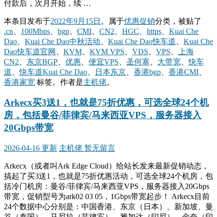
付款后，次月开始，续 …
本条目发布于
2022年9月15日
。属于
优惠促销
分类，被贴了
.cn
、
100Mbps
、
bgp
、
CMI
、
CN2
、
HGC
、
https
、
Kuai Che
Dao
、
Kuai Che Dao中秋活动
、
Kuai Che Dao快车道
、
Kuai Che
Dao快车道官网
、
KVM
、
KVM VPS
、
VDS
、
VPS
、
上海
CN2
、
东京BGP
、
优惠
、
便宜VPS
、
圣何塞
、
大带宽
、
快车
道
、
快车道Kuai Che Dao
、
日本东京
、
香港bgp
、
香港CMI
、
香港家宽
标签。
作者是
主机佬
。
Arkecx买3送1，也就是75折优惠，可选全球24个机
房，包括曼谷/菲律宾/马来西亚VPS，服务器接入
20Gbps带宽
2026-04-16 更新
主机佬
暂无留言
Arkecx（或者叫Ark Edge Cloud）给站长发来最新促销动态，
搞起了买3送1，也就是75折优惠活动，可选全球24个机房，包
括冷门机房：曼谷/菲律宾/马来西亚VPS，服务器接入20Gbps
带宽，促销型号为ark02 03 05，1Gbps带宽起步！ Arkecx目前
24个数据中心分别是：中国香港、东京（日本）、新加坡、曼
谷（泰国）、马尼拉（菲律宾）、雅加达（印尼）、金奈（印