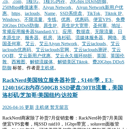
.cn
、
.com
、
1核1G
、
1核1G内存
、
20Gbps DDoS防御
、
250Mbps峰值速率
、
Aiyun Network
、
Aiyun Network新用户优
惠
、
https
、
iaclouds
、
Name
、
SSD系统盘
、
TikTok
、
Tiktok IP
、
Windows
、
不限流量
、
专线
、
优惠
、
优惠码
、
便宜VPS
、
免费
20Gbps DDoS防御
、
原生IP
、
原生IP大宽带
、
圣何塞
、
地址
、
常规应用服务器Standard-V1
、
应用
、
数据盘
、
无限流量
、
日
本原生IP
、
服务器
、
机房
、
洛杉矶
、
流媒体服务器
、
网络
、
美
国圣何塞
、
艾云
、
艾云Aiyun Network
、
艾云iaclouds
、
艾云
iaclouds优惠码
、
艾云iaclouds官网
、
艾云iaclouds测评
、
艾云
QQ群
、
艾云新用户优惠
、
艾云永久循环88折
、
英国
、
英国伦
敦
、
西雅图
、
解锁流媒体
、
解锁美区Tiktok
、
费20Gbps DDoS
防御
标签。
作者是
主机佬
。
RackNerd美国独立服务器补货，$140/季，E3-
1240/16GB内存/500GB SSD硬盘/30TB流量，美国
洛杉矶/芝加哥/美国纽约/达拉斯
2026-04-16 更新
主机佬
暂无留言
RackNerd商家除了补货7月促销套餐：RackNerd补货7月美国
便宜VPS套餐，纯SSD raid10，1Gbps带宽，solusvm面板管