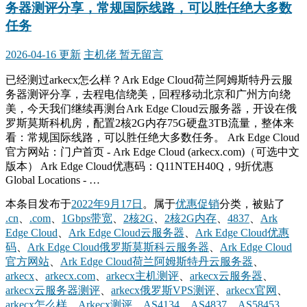
务器测评分享，常规国际线路，可以胜任绝大多数
任务
2026-04-16 更新
主机佬
暂无留言
已经测过arkecx怎么样？Ark Edge Cloud荷兰阿姆斯特丹云服
务器测评分享，去程电信绕美，回程移动北京和广州方向绕
美，今天我们继续再测台Ark Edge Cloud云服务器，开设在俄
罗斯莫斯科机房，配置2核2G内存75G硬盘3TB流量，整体来
看：常规国际线路，可以胜任绝大多数任务。 Ark Edge Cloud
官方网站：门户首页 - Ark Edge Cloud (arkecx.com)（可选中文
版本） Ark Edge Cloud优惠码：Q11NTEH40Q，9折优惠
Global Locations - …
本条目发布于
2022年9月17日
。属于
优惠促销
分类，被贴了
.cn
、
.com
、
1Gbps带宽
、
2核2G
、
2核2G内存
、
4837
、
Ark
Edge Cloud
、
Ark Edge Cloud云服务器
、
Ark Edge Cloud优惠
码
、
Ark Edge Cloud俄罗斯莫斯科云服务器
、
Ark Edge Cloud
官方网站
、
Ark Edge Cloud荷兰阿姆斯特丹云服务器
、
arkecx
、
arkecx.com
、
arkecx主机测评
、
arkecx云服务器
、
arkecx云服务器测评
、
arkecx俄罗斯VPS测评
、
arkecx官网
、
arkecx怎么样
、
Arkecx测评
、
AS4134
、
AS4837
、
AS58453
、