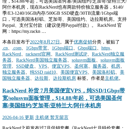
理，$14.88/年起，可选美国圣何塞/美国纽约/芝加哥/亚特兰大/
阿什本机房，现在RackNerd也有两款特价独立服务器，$140/
季/E3-1240/16GB内存/500GB SSD硬盘/30TB流量/1Gbps端
口，可选美国洛杉矶、芝加哥、美国纽约、达拉斯机房。支持
Paypal、支付宝付款（建议使用Paypal付款）。 RackNerd 官
网：https://my.rackn …
本条目发布于
2022年8月27日
。属于
优惠促销
分类，被贴了
.cn
、
.com
、
1Gbps带宽
、
1Gbps端口
、
Gbps端口
、
https
、
RackNerd
、
racknerd官网
、
RackNerd测试IP
、
RackNerd独立服
务器
、
RackNerd美国独立服务器
、
solusvm面板
、
solusvm面板
管理
、
SSD硬盘
、
VPS
、
便宜VPS
、
圣何塞
、
服务器
、
机房
、
独立服务器
、
纯SSD raid10
、
美国便宜VPS
、
美国洛杉矶
、
美
国独立服务器
、
达拉斯
、
达拉斯机房
标签。
作者是
主机佬
。
RackNerd 补货 7月美国便宜VPS，纯SSD/1Gbps带
宽/solusvm面板管理，$14.88/年起，可选美国圣何
塞/美国纽约/芝加哥/亚特兰大/阿什本机房
2026-04-16 更新
主机佬
暂无留言
RackNerd之前发布过7月促销套餐《RackNerd七月特价套餐：