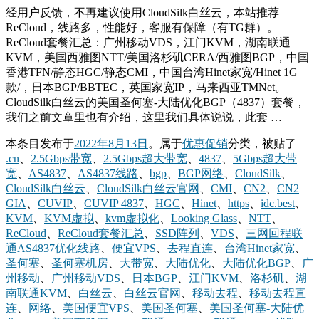
经用户反馈，不再建议使用CloudSilk白丝云，本站推荐
ReCloud，线路多，性能好，客服有保障（有TG群）。
ReCloud套餐汇总：广州移动VDS，江门KVM，湖南联通
KVM，美国西雅图NTT/美国洛杉矶CERA/西雅图BGP，中国
香港TFN/静态HGC/静态CMI，中国台湾Hinet家宽/Hinet 1G
款/，日本BGP/BBTEC，英国家宽IP，马来西亚TMNet。
CloudSilk白丝云的美国圣何塞-大陆优化BGP（4837）套餐，
我们之前文章里也有介绍，这里我们具体说说，此套 …
本条目发布于
2022年8月13日
。属于
优惠促销
分类，被贴了
.cn
、
2.5Gbps带宽
、
2.5Gbps超大带宽
、
4837
、
5Gbps超大带
宽
、
AS4837
、
AS4837线路
、
bgp
、
BGP网络
、
CloudSilk
、
CloudSilk白丝云
、
CloudSilk白丝云官网
、
CMI
、
CN2
、
CN2
GIA
、
CUVIP
、
CUVIP 4837
、
HGC
、
Hinet
、
https
、
idc.best
、
KVM
、
KVM虚拟
、
kvm虚拟化
、
Looking Glass
、
NTT
、
ReCloud
、
ReCloud套餐汇总
、
SSD阵列
、
VDS
、
三网回程联
通AS4837优化线路
、
便宜VPS
、
去程直连
、
台湾Hinet家宽
、
圣何塞
、
圣何塞机房
、
大带宽
、
大陆优化
、
大陆优化BGP
、
广
州移动
、
广州移动VDS
、
日本BGP
、
江门KVM
、
洛杉矶
、
湖
南联通KVM
、
白丝云
、
白丝云官网
、
移动去程
、
移动去程直
连
、
网络
、
美国便宜VPS
、
美国圣何塞
、
美国圣何塞-大陆优