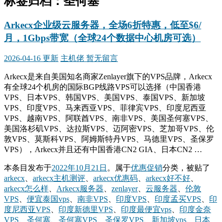
标签归档：
圣何塞
Arkecx企业级云服务器，全场6折特惠，低至$6/
月，1Gbps带宽（全球24个数据中心机房可选）
2026-04-16 更新
主机佬
暂无留言
Arkecx是来自美国知名商家Zenlayer旗下的VPS品牌，Arkecx
有全球24个机房的国际BGP线路VPS可以选择（中国香港
VPS、日本VPS、韩国VPS、美国VPS、泰国VPS、新加坡
VPS、印度VPS、马来西亚VPS、菲律宾VPS、印度尼西亚
VPS、越南VPS、阿联酋VPS、南非VPS、美国圣何塞VPS、
美国洛杉矶VPS、达拉斯VPS、迈阿密VPS、芝加哥VPS、伦
敦VPS、莫斯科VPS、阿姆斯特丹VPS、马德里VPS、圣保罗
VPS），Arkecx并且还有中国香港CN2 GIA、日本CN2 …
本条目发布于
2022年10月21日
。属于
优惠促销
分类，被贴了
arkecx
、
arkecx主机测评
、
arkecx优惠码
、
arkecx好不好
、
arkecx怎么样
、
Arkecx服务器
、
zenlayer
、
云服务器
、
伦敦
VPS
、
便宜泰国vps
、
南非VPS
、
印度VPS
、
印度孟买VPS
、
印
度尼西亚VPS
、
印度新德里VPS
、
印度最便宜vps
、
印度金奈
VPS
、
圣何塞
、
圣何塞VPS
、
圣保罗VPS
、
新加坡vps
、
日本