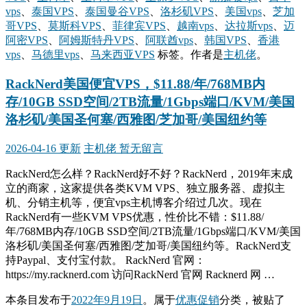
vps
、
泰国VPS
、
泰国曼谷VPS
、
洛杉矶VPS
、
美国vps
、
芝加
哥VPS
、
莫斯科VPS
、
菲律宾VPS
、
越南vps
、
达拉斯vps
、
迈
阿密VPS
、
阿姆斯特丹VPS
、
阿联酋vps
、
韩国VPS
、
香港
vps
、
马德里vps
、
马来西亚VPS
标签。
作者是
主机佬
。
RackNerd美国便宜VPS，$11.88/年/768MB内
存/10GB SSD空间/2TB流量/1Gbps端口/KVM/美国
洛杉矶/美国圣何塞/西雅图/芝加哥/美国纽约等
2026-04-16 更新
主机佬
暂无留言
RackNerd怎么样？RackNerd好不好？RackNerd，2019年末成
立的商家，这家提供各类KVM VPS、独立服务器、虚拟主
机、分销主机等，便宜vps主机博客介绍过几次。现在
RackNerd有一些KVM VPS优惠，性价比不错：$11.88/
年/768MB内存/10GB SSD空间/2TB流量/1Gbps端口/KVM/美国
洛杉矶/美国圣何塞/西雅图/芝加哥/美国纽约等。RackNerd支
持Paypal、支付宝付款。 RackNerd 官网：
https://my.racknerd.com 访问RackNerd 官网 Racknerd 网 …
本条目发布于
2022年9月19日
。属于
优惠促销
分类，被贴了