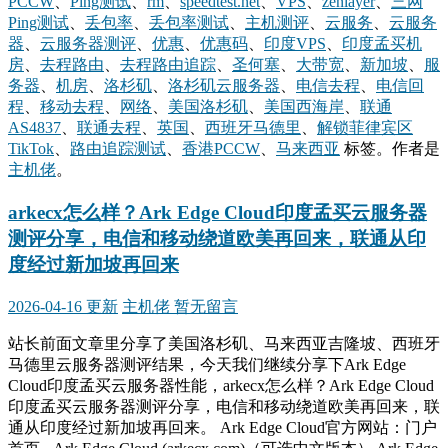
PCCW
、
Ping测试
、
rm
、
speedtest.net
、
VPS
、
zenlayer
、
三网
Ping测试
、
丢包率
、
丢包率测试
、
主机测评
、
云服务
、
云服务
器
、
云服务器测评
、
优惠
、
优惠码
、
印度VPS
、
印度孟买机
房
、
去程路由
、
去程路由追踪
、
圣何塞
、
大带宽
、
新加坡
、
服
务器
、
机房
、
洛杉矶
、
洛杉矶云服务器
、
电信去程
、
电信回
程
、
移动去程
、
网络
、
美国洛杉矶
、
美国西海岸
、
联通
AS4837
、
联通去程
、
英国
、
西班牙马德里
、
解锁菲律宾区
TikTok
、
路由追踪测试
、
香港PCCW
、
马来西亚
标签。
作者是
主机佬
。
arkecx怎么样？Ark Edge Cloud印度孟买云服务器
测评分享，电信和移动绕道欧美再回来，联通从印
度经过新加坡再回来
2026-04-16 更新
主机佬
暂无留言
站长前面文章里分享了美国洛杉矶、马来西亚吉隆坡、西班牙
马德里云服务器测评结果，今天我们继续分享下Ark Edge
Cloud印度孟买云服务器性能，arkecx怎么样？Ark Edge Cloud
印度孟买云服务器测评分享，电信和移动绕道欧美再回来，联
通从印度经过新加坡再回来。 Ark Edge Cloud官方网站：门户