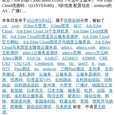
首页 - Ark Edge Cloud (arkecx.com)（可选中文版本） Ark Edge
Cloud优惠码：Q11NTEH40Q，9折优惠 配置信息，zenlayer的
AS，广播I …
本条目发布于
2022年9月6日
。属于
优惠促销
分类，被贴了
.cn
、
.com
、
1Gbps大带宽
、
1Gbps带宽
、
4837
、
Ark Edge
Cloud
、
Ark Edge Cloud 24个全球机房
、
Ark Edge Cloud优惠
码
、
Ark Edge Cloud印度孟买云服务器测评
、
Ark Edge Cloud
官方网站
、
Ark Edge Cloud西班牙马德里云服务器
、
Ark Edge
Cloud马来西亚吉隆坡云服务器
、
arkecx
、
arkecx.com
、
arkecx
主机测评
、
arkecx云服务器测评
、
arkecx官网
、
arkecx怎么样
、
Arkecx测评
、
AS4134
、
AS4837
、
AS58453
、
AS9808
、
CMI
、
CN2
、
CN2 GIA
、
Geekbench
、
https
、
idc
、
iperf3
、
ls
、
man
、
NTT
、
Ping测试
、
rm
、
zenlayer
、
三网Ping测试
、
丢包率
、
丢包
率测试
、
主机测评
、
云服务
、
云服务器
、
云服务器测评
、
优
惠
、
优惠码
、
印度孟买VPS
、
去程路由
、
去程路由追踪
、
回程
路由
、
回程路由追踪
、
圣何塞
、
大带宽
、
广播IP
、
德国法兰克
福
、
新加坡
、
日本东京
、
日本大阪
、
服务器
、
机房
、
法国
、
洛
杉矶
、
洛杉矶云服务器
、
电信去程
、
硬盘IO
、
移动去程
、
网
络
、
美国圣何塞
、
美国洛杉矶
、
联通去程
、
英国
、
西班牙马德
里
、
西雅图
、
路由追踪测试
、
马来西亚
标签。
作者是
主机
佬
。