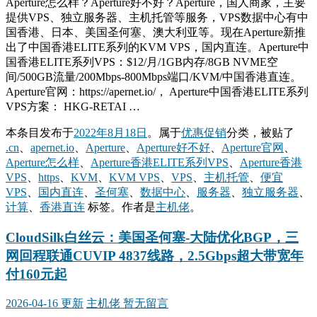
Aperture怎么样？Aperture好不好？Aperture，国人商家，主要
提供VPS、独立服务器、主机托管等服务，VPS数据中心有中
国香港、日本、美国圣何塞、澳大利亚等。现在Aperture新推
出了中国香港ELITE系列的KVM VPS，国内直连。Aperture中
国香港ELITE系列VPS：$12/月/1GB内存/8GB NVME空
间/500GB流量/200Mbps-800Mbps端口/KVM/中国香港直连。
Aperture官网：https://apernet.io/， Aperture中国香港ELITE系列
VPS方案： HKG-RETAI …
本条目发布于
2022年8月18日
。属于
优惠促销
分类，被贴了
.cn
、
apernet.io
、
Aperture
、
Aperture好不好
、
Aperture官网
、
Aperture怎么样
、
Aperture香港ELITE系列VPS
、
Aperture香港
VPS
、
https
、
KVM
、
KVM VPS
、
VPS
、
主机托管
、
便宜
VPS
、
国内直连
、
圣何塞
、
数据中心
、
服务器
、
独立服务器
、
计算
、
香港直连
标签。
作者是
主机佬
。
CloudSilk白丝云：美国圣何塞-大陆优化BGP，三
网回程联通CUVIP 4837线路，2.5Gbps超大带宽年
付160元起
2026-04-16 更新
主机佬
暂无留言