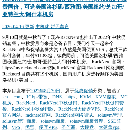
费同价，可选美国洛杉矶/西雅图/美国纽约/芝加哥/
亚特兰大/阿什本机房
2026-04-16 更新
主机佬
暂无留言
9月10日就是中秋节了！现在RackNerd也推出了2022年中秋促
销套餐，中秋赏月向来是必备节目，我们今天一起来个
RackNerd中秋促销套餐大赏！依然是美国便宜VPS，总共三款
年付套餐，年付$11.88起，续费同价，可选美国洛杉矶/西雅
图/美国纽约/芝加哥/亚特兰大/阿什本机房。 RackNerd 官网：
https://my.racknerd.com 访问RackNerd 官网 Racknerd 网络测试
Racknerd 目前共有19个机房，国内用户机房选择顺序为美国
洛杉矶>美国 …
本条目发布于
2022年8月30日
。属于
优惠促销
分类，被贴了
.cn
、
.com
、
1Gbps带宽
、
DNS
、
https
、
KVM
、
KVM虚拟
、
MC
机房
、
RackNerd
、
RackNerd中秋促销
、
RackNerd中秋促销套
餐
、
RackNerd中秋促销款
、
RackNerd大硬盘VPS
、
RackNerd
官方网站
、
racknerd官网
、
RackNerd网络测试
、
solusvm管理
、
solusvm管理面板
、
solusvm面板
、
solusvm面板管理
、
SSD阵
列
、
VPS
、
优惠
、
便宜VPS
、
圣何塞
、
大硬盘
、
大硬盘vps
、