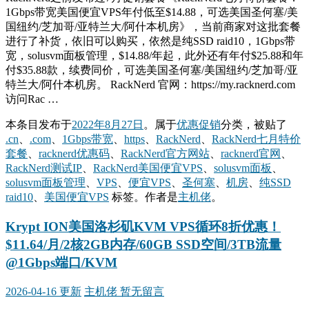
1Gbps带宽美国便宜VPS年付低至$14.88，可选美国圣何塞/美
国纽约/芝加哥/亚特兰大/阿什本机房》，当前商家对这批套餐
进行了补货，依旧可以购买，依然是纯SSD raid10，1Gbps带
宽，solusvm面板管理，$14.88/年起，此外还有年付$25.88和年
付$35.88款，续费同价，可选美国圣何塞/美国纽约/芝加哥/亚
特兰大/阿什本机房。 RackNerd 官网：https://my.racknerd.com
访问Rac …
本条目发布于
2022年8月27日
。属于
优惠促销
分类，被贴了
.cn
、
.com
、
1Gbps带宽
、
https
、
RackNerd
、
RackNerd七月特价
套餐
、
racknerd优惠码
、
RackNerd官方网站
、
racknerd官网
、
RackNerd测试IP
、
RackNerd美国便宜VPS
、
solusvm面板
、
solusvm面板管理
、
VPS
、
便宜VPS
、
圣何塞
、
机房
、
纯SSD
raid10
、
美国便宜VPS
标签。
作者是
主机佬
。
Krypt ION美国洛杉矶KVM VPS循环8折优惠！
$11.64/月/2核2GB内存/60GB SSD空间/3TB流量
@1Gbps端口/KVM
2026-04-16 更新
主机佬
暂无留言