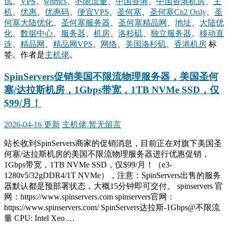
试
、
VPS
、
whmcs
、
不限流量
、
中国香港
、
中国香港机房
、
主
机
、
优惠
、
优惠码
、
便宜VPS
、
圣何塞
、
圣何塞Cn2 Only
、
圣
何塞大陆优化
、
圣何塞服务器
、
圣何塞精品网
、
地址
、
大陆优
化
、
数据中心
、
服务器
、
机房
、
洛杉矶
、
独立服务器
、
移动直
连
、
精品网
、
精品网VPS
、
网络
、
美国洛杉矶
、
香港机房
标
签。
作者是
主机佬
。
SpinServers促销美国不限流物理服务器，美国圣何
塞/达拉斯机房，1Gbps带宽，1TB NVMe SSD，仅
$99/月！
2026-04-16 更新
主机佬
暂无留言
站长收到SpinServers商家的促销消息，目前正在对旗下美国圣
何塞/达拉斯机房的美国不限流物理服务器进行优惠促销，
1Gbps带宽，1TB NVMe SSD，仅$99/月！（e3-
1280v5/32gDDR4/1T NVMe），注意：SpinServers出售的服务
器默认都是预部署状态，大概15分钟即可交付。 spinservers 官
网：https://www.spinservers.com spinservers官网：
https://www.spinservers.com/ SpinServers达拉斯-1Gbps@不限流
量 CPU: Intel Xeo …