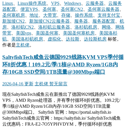
Linux
、
Linux操作系统
、
VPS
、
Windows
、
云服务器
、
云服务
器配置
、
便宜VPS
、
圣何塞
、
圣何塞CN2
、
圣何塞云服务器
、
圣何塞机房
、
地址
、
大带宽
、
存储
、
操作系统
、
支持支付宝
、
新加坡CN2
、
新加坡CN2云服务器
、
服务器
、
服务器配置
、
机
房
、
洛杉矶CN2
、
洛杉矶云服务器
、
洛杉矶机房
、
网络
、
网络
带宽
、
美国vps
、
美国圣何塞
、
美国圣何塞机房
、
美国洛杉
矶
、
美国洛杉矶机房
、
虚拟化
、
达拉斯
、
达拉斯机房
标签。
作者是
主机佬
。
SaltyfishTech咸鱼云德国9929线路KVM VPS季付循
环8折优惠！109.2元/季/1核@AMD Ryzen/1GB内
存/10GB SSD空间/1TB流量@300Mbps端口
2026-04-16 更新
主机佬
暂无留言
现在SaltyfishTech咸鱼云在新推出了德国9929线路的KVM
VPS，AMD Ryzen处理器，并有季付循环8折优惠。109.2元/
季/1核@AMD Ryzen/1GB内存/10GB SSD空间/1TB流量
@300Mbps端口。 Saltyfish 官网：https://portal.saltyfish.io
SaltyfishTech咸鱼云官网：https://saltyfish.io/ SaltyfishTech咸鱼
云优惠码：FRA-E2-7O5YPHVDYM，季付循环8折优惠