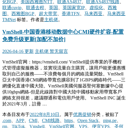
化BGP
、
美国西雅图NTT
、
联通AS4837
、
联通AS4837线路
、
联通cuvip
、
联通去程
、
英国
、
英国家宽IP
、
虚拟化
、
西雅
图
、
西雅图BGP
、
超大带宽
、
香港TFN
、
马来西亚
、
马来西亚
TMNet
标签。
作者是
主机佬
。
VmShell-中国香港移动数据中心CMI硬件扩容-配置
免费升级更新[加配不加价]
2026-04-16 更新
主机佬
暂无留言
VmShell官网：https://vmshell.com/ VmShell提供專業的手機程
式管理虛擬服務器，並實現流量自主購買，讓用戶能更優惠獲
取到自己的服務——不浪費每個月的網絡流量閑餘。VmShell
亞太中国香港CMI網絡帶寬也擴容到了1GBPS網絡時代——三
網優化直連中國大陸。VmShell美國伺服器聖何塞數據中心提
供10gbps網絡-但是此線路對中國大陸中國移動家用帶寬客戶
網絡支持很差，建議聯通和電信用戶使用。 VmShell INC 誕生
於2021年3月，註冊 …
本条目发布于
2022年8月10日
。属于
优惠促销
分类，被贴了
.com
、
APP
、
CMI
、
CMI线路
、
https
、
Open Stack
、
ping.pe
、
rm
、
TikTok
、
Vmshell
、
VmShell官网
、
VPS
、
便宜VPS
、
圣何