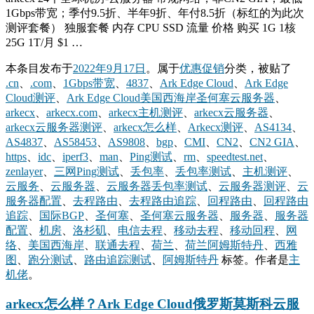
1Gbps带宽；季付9.5折、半年9折、年付8.5折（标红的为此次
测评套餐） 独服套餐 内存 CPU SSD 流量 价格 购买 1G 1核
25G 1T/月 $1 …
本条目发布于
2022年9月17日
。属于
优惠促销
分类，被贴了
.cn
、
.com
、
1Gbps带宽
、
4837
、
Ark Edge Cloud
、
Ark Edge
Cloud测评
、
Ark Edge Cloud美国西海岸圣何塞云服务器
、
arkecx
、
arkecx.com
、
arkecx主机测评
、
arkecx云服务器
、
arkecx云服务器测评
、
arkecx怎么样
、
Arkecx测评
、
AS4134
、
AS4837
、
AS58453
、
AS9808
、
bgp
、
CMI
、
CN2
、
CN2 GIA
、
https
、
idc
、
iperf3
、
man
、
Ping测试
、
rm
、
speedtest.net
、
zenlayer
、
三网Ping测试
、
丢包率
、
丢包率测试
、
主机测评
、
云服务
、
云服务器
、
云服务器丢包率测试
、
云服务器测评
、
云
服务器配置
、
去程路由
、
去程路由追踪
、
回程路由
、
回程路由
追踪
、
国际BGP
、
圣何塞
、
圣何塞云服务器
、
服务器
、
服务器
配置
、
机房
、
洛杉矶
、
电信去程
、
移动去程
、
移动回程
、
网
络
、
美国西海岸
、
联通去程
、
荷兰
、
荷兰阿姆斯特丹
、
西雅
图
、
跑分测试
、
路由追踪测试
、
阿姆斯特丹
标签。
作者是
主
机佬
。
arkecx怎么样？Ark Edge Cloud俄罗斯莫斯科云服