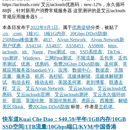
https://iaclouds.com/ 艾云iaclouds优惠码：new-12%，永久循环
88折，针对新用户消费常规服务器 这里测评的是艾云iaclouds
常规应用服务器S …
本条目发布于
2022年9月1日
。属于
优惠促销
分类，被贴了
.cn
、
.com
、
1核1G
、
1核1G内存
、
20Gbps DDoS防御
、
250Mbps峰值速率
、
4837
、
Aiyun Network
、
Aiyun Network新
用户优惠
、
AS4134
、
AS4837
、
AS58453
、
AS9808
、
https
、
iaclouds
、
idc
、
Name
、
Ping测试
、
rm
、
SSD系统盘
、
TikTok
、
vps测评
、
Windows
、
三网Ping测试
、
不限流量
、
丢包率
、
丢包
率测试
、
优惠
、
优惠码
、
免费20Gbps DDoS防御
、
圣何塞
、
常
规应用服务器Standard-V1
、
应用
、
数据中心
、
数据盘
、
无限
流量
、
服务器
、
机房
、
洛杉矶
、
流媒体解锁
、
流媒体解锁测
试
、
电信去程
、
移动去程
、
美国圣何塞
、
老刘博客
、
联通去
程
、
艾云
、
艾云Aiyun Network
、
艾云iaclouds
、
艾云iaclouds优
惠码
、
艾云iaclouds官网
、
艾云iaclouds测评
、
艾云永久循环88
折
、
英国
、
英国伦敦
、
英国伦敦机房
、
虎跃云
、
西雅图
、
解锁
美区Tiktok
、
费20Gbps DDoS防御
标签。
作者是
主机佬
。
快车道Kuai Che Dao：$40.59/半年/1GB内存/10GB
SSD空间/1TB流量/10Gbps端口/KVM/中国香港