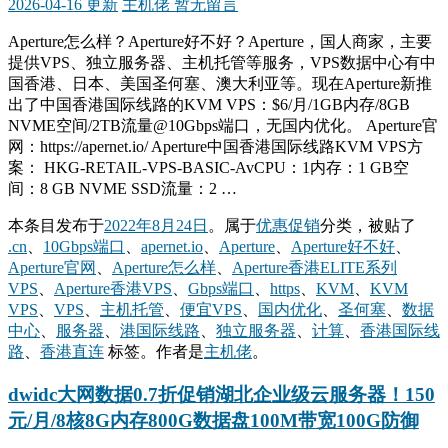
2026-04-16 更新
主机佬
暂无留言
Aperture怎么样？Aperture好不好？Aperture，国人商家，主要
提供VPS、独立服务器、主机托管等服务，VPS数据中心有中
国香港、日本、美国圣何塞、澳大利亚等。现在Aperture新推
出了中国香港国际线路的KVM VPS：$6/月/1GB内存/8GB
NVME空间/2TB流量@10Gbps端口，无国内优化。 Aperture官
网：https://apernet.io/ Aperture中国香港国际线路KVM VPS方
案： HKG-RETAIL-VPS-BASIC-AvCPU：1内存：1 GB空
间：8 GB NVME SSD流量：2 …
本条目发布于
2022年8月24日
。属于
优惠促销
分类，被贴了
.cn
、
10Gbps端口
、
apernet.io
、
Aperture
、
Aperture好不好
、
Aperture官网
、
Aperture怎么样
、
Aperture香港ELITE系列
VPS
、
Aperture香港VPS
、
Gbps端口
、
https
、
KVM
、
KVM
VPS
、
VPS
、
主机托管
、
便宜VPS
、
国内优化
、
圣何塞
、
数据
中心
、
服务器
、
港国际线路
、
独立服务器
、
计算
、
香港国际线
路
、
香港直连
标签。
作者是
主机佬
。
dwidc大网数据0.7折促销湖北企业级云服务器！150
元/月/8核8G内存800G数据盘100M带宽100G防御