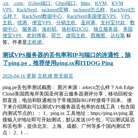
.cn
、
.com
、
1Gbps端口
、
Gbps端口
、
https
、
KVM
、
KVM
VPS
、
RackNerd
、
racknerd官网
、
racknerd怎么样
、
RackNerd怎
么样？
、
RackNerd数据中心
、
RackNerd美国便宜VPS
、
VPS
、
主机
、
优惠
、
便宜VPS
、
分销主机
、
圣何塞
、
支付宝付款
、
数
据中心
、
服务器
、
洛杉矶
、
洛杉矶DC02
、
独立服务器
、
美国
便宜VPS
、
老刘博客
、
荷兰
、
虚拟主机
、
西雅图
、
达拉斯
标
签。
作者是
主机佬
。
测试VPS服务器的丢包率和IP与端口的连通性，除
了ping.pe，推荐使用ping.sx和ITDOG Ping
2026-04-16 更新
主机佬
暂无留言
ping.pe丢包率测试截图： 图片来源：arkecx怎么样？Ark Edge
Cloud美国西海岸美国圣何塞云服务器测评分享，移动回程全
部直连，电信和联通相当于常规国际BGP对接骨干回来。 接
下来介绍两款可以测试VPS服务器丢包率的在线工具（包含国
内测试节点的）： 1、ping.sx 工具地址：https://ping.sx/ping 直
接输入IP地址即可开始测试，默认发送10个包，可以测试延迟
和丢包率，提供北京、上海、成都、广州等多个国内测试节
点： 2、I …