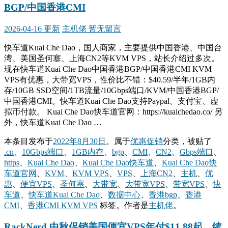
BGP/中国香港CMI
2026-04-16 更新
主机佬
暂无留言
快车道Kuai Che Dao，国人商家，主要提供中国香港、中国台
湾、美国圣何塞、上海CN2等KVM VPS，站长介绍过多次。
现在快车道Kuai Che Dao中国香港BGP/中国香港CMI KVM
VPS有优惠，大带宽VPS，性价比不错：$40.59/半年/1GB内
存/10GB SSD空间/1TB流量/10Gbps端口/KVM/中国香港BGP/
中国香港CMI。快车道Kuai Che Dao支持Paypal、支付宝、虚
拟币付款。 Kuai Che Dao快车道官网：https://kuaichedao.co/ 另
外，快车道Kuai Che Dao …
本条目发布于
2022年8月30日
。属于
优惠促销
分类，被贴了
.cn
、
10Gbps端口
、
1GB内存
、
bgp
、
CMI
、
CN2
、
Gbps端口
、
https
、
Kuai Che Dao
、
Kuai Che Dao快车道
、
Kuai Che Dao快
车道官网
、
KVM
、
KVM VPS
、
VPS
、
上海CN2
、
主机
、
优
惠
、
便宜VPS
、
圣何塞
、
大带宽
、
大带宽VPS
、
带宽VPS
、
快
车道
、
快车道Kuai Che Dao
、
数据中心
、
香港bgp
、
香港
CMI
、
香港CMI KVM VPS
标签。
作者是
主机佬
。
RackNerd 中秋促销美国便宜VPS年付$11.88起，续