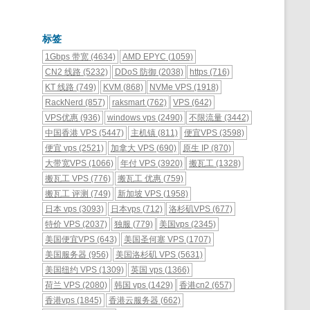
标签
1Gbps 带宽
(4634)
AMD EPYC
(1059)
CN2 线路
(5232)
DDoS 防御
(2038)
https
(716)
KT 线路
(749)
KVM
(868)
NVMe VPS
(1918)
RackNerd
(857)
raksmart
(762)
VPS
(642)
VPS优惠
(936)
windows vps
(2490)
不限流量
(3442)
中国香港 VPS
(5447)
主机镇
(811)
便宜VPS
(3598)
便宜 vps
(2521)
加拿大 VPS
(690)
原生 IP
(870)
大带宽VPS
(1066)
年付 VPS
(3920)
搬瓦工
(1328)
搬瓦工 VPS
(776)
搬瓦工 优惠
(759)
搬瓦工 评测
(749)
新加坡 VPS
(1958)
日本 vps
(3093)
日本vps
(712)
洛杉矶VPS
(677)
特价 VPS
(2037)
独服
(779)
美国vps
(2345)
美国便宜VPS
(643)
美国圣何塞 VPS
(1707)
美国服务器
(956)
美国洛杉矶 VPS
(5631)
美国纽约 VPS
(1309)
英国 vps
(1366)
荷兰 VPS
(2080)
韩国 vps
(1429)
香港cn2
(657)
香港vps
(1845)
香港云服务器
(662)