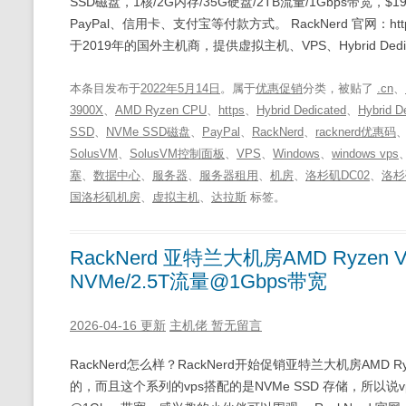
SSD磁盘，1核/2G内存/35G硬盘/2TB流量/1Gbps带宽，$19
PayPal、信用卡、支付宝等付款方式。 RackNerd 官网：https:
于2019年的国外主机商，提供虚拟主机、VPS、Hybrid Dedic
本条目发布于
2022年5月14日
。属于
优惠促销
分类，被贴了
.cn
、
3900X
、
AMD Ryzen CPU
、
https
、
Hybrid Dedicated
、
Hybrid D
SSD
、
NVMe SSD磁盘
、
PayPal
、
RackNerd
、
racknerd优惠码
SolusVM
、
SolusVM控制面板
、
VPS
、
Windows
、
windows vps
塞
、
数据中心
、
服务器
、
服务器租用
、
机房
、
洛杉矶DC02
、
洛杉
国洛杉矶机房
、
虚拟主机
、
达拉斯
标签。
RackNerd 亚特兰大机房AMD Ryzen 
NVMe/2.5T流量@1Gbps带宽
2026-04-16 更新
主机佬
暂无留言
RackNerd怎么样？RackNerd开始促销亚特兰大机房AMD Ry
的，而且这个系列的vps搭配的是NVMe SSD 存储，所以说vps