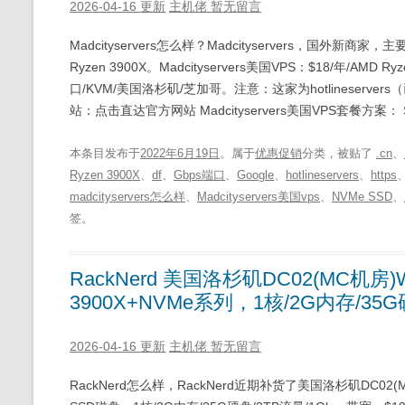
2026-04-16 更新
主机佬
暂无留言
Madcityservers怎么样？Madcityservers，国
Ryzen 3900X。Madcityservers美国VPS：$18/年/AMD R
口/KVM/美国洛杉矶/芝加哥。注意：这家为hotlineserver
站：点击直达官方网站 Madcityservers美国VPS套餐方案： St
本条目发布于
2022年6月19日
。属于
优惠促销
分类，被贴了
.cn
、
Ryzen 3900X
、
df
、
Gbps端口
、
Google
、
hotlineservers
、
https
madcityservers怎么样
、
Madcityservers美国vps
、
NVMe SSD
、
签。
RackNerd 美国洛杉矶DC02(MC机房)W
3900X+NVMe系列，1核/2G内存/35G硬
2026-04-16 更新
主机佬
暂无留言
RackNerd怎么样，RackNerd近期补货了美国洛杉矶DC02(MC