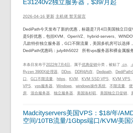
E31240v2独立服务器，$39/月起
2026-04-16 更新
主机佬
暂无留言
DediPath今天发布了新的优惠，标题是7月4日美国独立
是5折优惠，包括KVM、OpenVZ、hybrid-servers、WIN
几款特价独立服务器，G口不限流量，美国多机房可以选择，有需要的朋友可
DediPath优惠码：july4th5022 所有vps服务器和裸金属服
本条目发布于
2022年7月4日
。属于
优惠促销
分类，被贴了
.cn
、
.
Ryzen 3900X处理器
、
DDos
、
DDR4内存
、
Dedipath
、
DediPat
口
、
G口不限流量
、
https
、
KVM
、
KVM SSD VPS
、
KVM VPS
VPS
、
vps服务器
、
Windows
、
windows操作系统
、
不限流量
、
便
房
、
混合服务器
、
独立服务器
、
美国洛杉矶
、
美国独立日促销
、
Madcityservers美国VPS：$18/年/AM
空间/10TB流量/1Gbps端口/KVM/