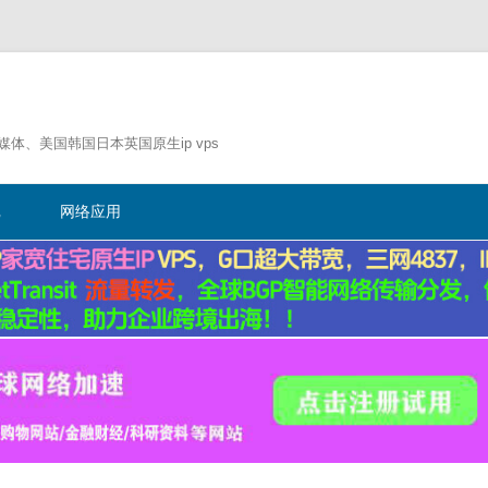
流媒体、美国韩国日本英国原生ip vps
跳
至
记
网络应用
正
文