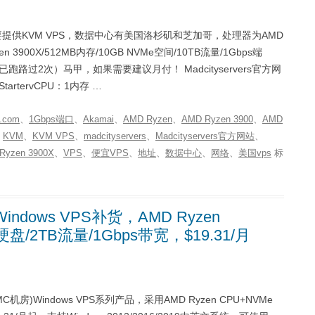
外新商家，主要提供KVM VPS，数据中心有美国洛杉矶和芝加哥，处理器为AMD
yzen 3900X/512MB内存/10GB NVMe空间/10TB流量/1Gbps端
s（已跑路过2次）马甲，如果需要建议月付！ Madcityservers官方网
artervCPU：1内存 …
.com
、
1Gbps端口
、
Akamai
、
AMD Ryzen
、
AMD Ryzen 3900
、
AMD
、
KVM
、
KVM VPS
、
madcityservers
、
Madcityservers官方网站
、
Ryzen 3900X
、
VPS
、
便宜VPS
、
地址
、
数据中心
、
网络
、
美国vps
标
indows VPS补货，AMD Ryzen
盘/2TB流量/1Gbps带宽，$19.31/月
机房)Windows VPS系列产品，采用AMD Ryzen CPU+NVMe