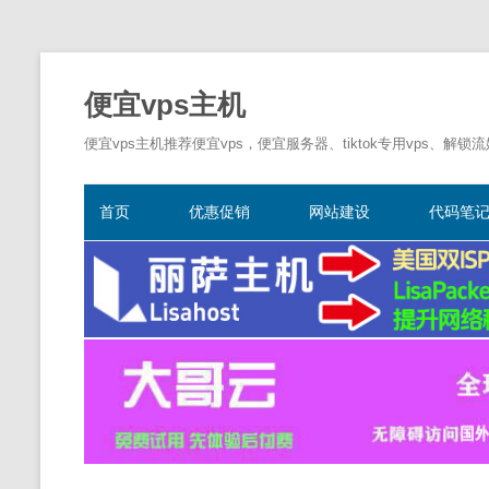
便宜vps主机
便宜vps主机推荐便宜vps，便宜服务器、tiktok专用vps、解锁
首页
优惠促销
网站建设
代码笔