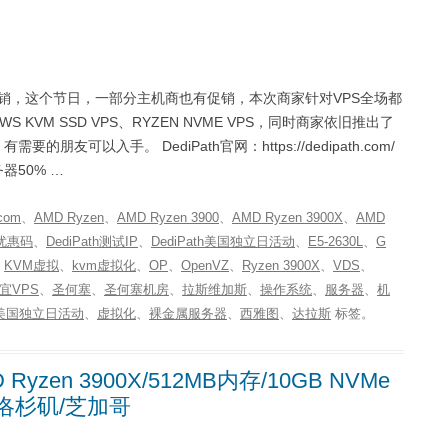
日促销，这个节日，一部分主机商也有促销，本次商家针对VPS全场都
DOWS KVM SSD VPS、RYZEN NVME VPS，同时商家依旧推出了
以入手。 DediPath官网：https://dedipath.com/
务器50% …
com
、
AMD Ryzen
、
AMD Ryzen 3900
、
AMD Ryzen 3900X
、
AMD
h优惠码
、
DediPath测试IP
、
DediPath美国独立日活动
、
E5-2630L
、
G
、
KVM虚拟
、
kvm虚拟化
、
OP
、
OpenVZ
、
Ryzen 3900X
、
VDS
、
宜VPS
、
圣何塞
、
圣何塞机房
、
拉斯维加斯
、
操作系统
、
服务器
、
机
美国独立日活动
、
虚拟化
、
裸金属服务器
、
西雅图
、
达拉斯
标签。
D Ryzen 3900X/512MB内存/10GB NVMe
美国洛杉矶/芝加哥