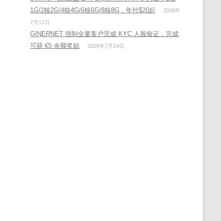
1G/2核2G/4核4G/6核6G/8核8G，年付$20起
2026年
7月17日
GINERNET 强制全量客户完成 KYC 人脸验证，完成
可获 €5 余额奖励
2026年7月14日