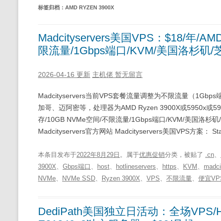
标签归档：
AMD RYZEN 3900X
Madcityservers美国VPS：$18/年/A
限流量/1Gbps端口/KVM/美国洛杉矶
2026-04-16 更新
主机佬
暂无留言
Madcityservers当前VPS套餐流量调整为不限流量（1Gb
加哥、迈阿密等，处理器为AMD Ryzen 3900X或5950x或5900x：
存/10GB NVMe空间/不限流量/1Gbps端口/KVM/美国洛杉矶
Madcityservers官方网站 Madcityservers美国VPS方案： 
本条目发布于
2022年8月29日
。属于
优惠促销
分类，被贴了
.cn
、
3900X
、
Gbps端口
、
host
、
hotlineservers
、
https
、
KVM
、
madci
NVMe
、
NVMe SSD
、
Ryzen 3900X
、
VPS
、
不限流量
、
便宜VP
DediPath美国独立日活动：全场VPS/H