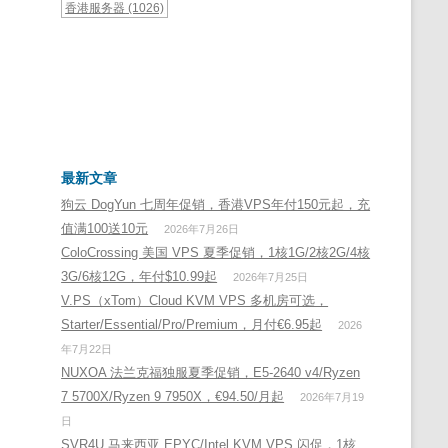
香港服务器
(1026)
最新文章
狗云 DogYun 七周年促销，香港VPS年付150元起，充
值满100送10元
2026年7月26日
ColoCrossing 美国 VPS 夏季促销，1核1G/2核2G/4核
3G/6核12G，年付$10.99起
2026年7月25日
V.PS（xTom）Cloud KVM VPS 多机房可选，
Starter/Essential/Pro/Premium，月付€6.95起
2026
年7月22日
NUXOA 法兰克福独服夏季促销，E5-2640 v4/Ryzen
7 5700X/Ryzen 9 7950X，€94.50/月起
2026年7月19
日
SVR4U 马来西亚 EPYC/Intel KVM VPS 闪促，1核