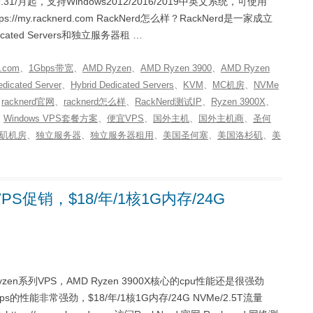
.31/月起，支持Windows2012/2016/2019中英文系统，可使用
//my.racknerd.com RackNerd怎么样？RackNerd是一家成立
ated Servers和独立服务器租 …
.com
、
1Gbps带宽
、
AMD Ryzen
、
AMD Ryzen 3900
、
AMD Ryzen
edicated Server
、
Hybrid Dedicated Servers
、
KVM
、
MC机房
、
NVMe
、
racknerd官网
、
racknerd怎么样
、
RackNerd测试IP
、
Ryzen 3900X
、
、
Windows VPS套餐方案
、
便宜VPS
、
国外主机
、
国外主机商
、
圣何
矶机房
、
独立服务器
、
独立服务器租用
、
美国圣何塞
、
美国洛杉矶
、
美
VPS促销，$18/年/1核1G内存/24G
zen系列VPS，AMD Ryzen 3900X核心的cpu性能还是很强劲
的性能非常强劲，$18/年/1核1G内存/24G NVMe/2.5T流量