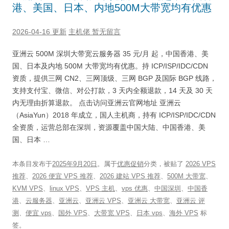
港、美国、日本、内地500M大带宽均有优惠
2026-04-16 更新
主机佬
暂无留言
亚洲云 500M 深圳大带宽云服务器 35 元/月 起，中国香港、美
国、日本及内地 500M 大带宽均有优惠。持 ICP/ISP/IDC/CDN
资质，提供三网 CN2、三网顶级、三网 BGP 及国际 BGP 线路，
支持支付宝、微信、对公打款，3 天内全额退款，14 天及 30 天
内无理由折算退款。 点击访问亚洲云官网地址 亚洲云
（AsiaYun）2018 年成立，国人主机商，持有 ICP/ISP/IDC/CDN
全资质，运营总部在深圳，资源覆盖中国大陆、中国香港、美
国、日本 …
本条目发布于
2025年9月20日
。属于
优惠促销
分类，被贴了
2026 VPS
推荐
、
2026 便宜 VPS 推荐
、
2026 建站 VPS 推荐
、
500M 大带宽
、
KVM VPS
、
linux VPS
、
VPS 主机
、
vps 优惠
、
中国深圳
、
中国香
港
、
云服务器
、
亚洲云
、
亚洲云 VPS
、
亚洲云 大带宽
、
亚洲云 评
测
、
便宜 vps
、
国外 VPS
、
大带宽 VPS
、
日本 vps
、
海外 VPS
标
签。