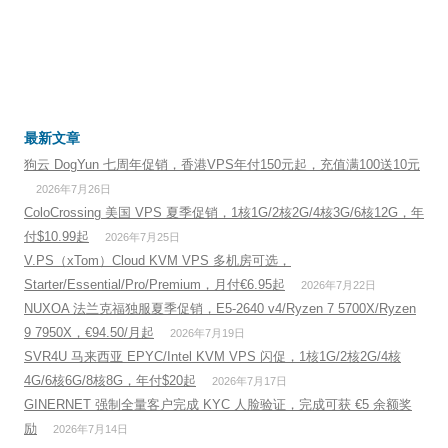
最新文章
狗云 DogYun 七周年促销，香港VPS年付150元起，充值满100送10元
2026年7月26日
ColoCrossing 美国 VPS 夏季促销，1核1G/2核2G/4核3G/6核12G，年
付$10.99起
2026年7月25日
V.PS（xTom）Cloud KVM VPS 多机房可选，
Starter/Essential/Pro/Premium，月付€6.95起
2026年7月22日
NUXOA 法兰克福独服夏季促销，E5-2640 v4/Ryzen 7 5700X/Ryzen
9 7950X，€94.50/月起
2026年7月19日
SVR4U 马来西亚 EPYC/Intel KVM VPS 闪促，1核1G/2核2G/4核
4G/6核6G/8核8G，年付$20起
2026年7月17日
GINERNET 强制全量客户完成 KYC 人脸验证，完成可获 €5 余额奖
励
2026年7月14日