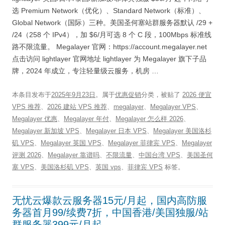
选 Premium Network（优化）、Standard Network（标准）、
Global Network（国际）三种。美国圣何塞站群服务器默认 /29 +
/24（258 个 IPv4），加 $6/月可选 8 个 C 段，100Mbps 标准线
路不限流量。 Megalayer 官网：https://account.megalayer.net
点击访问 lightlayer 官网地址 lightlayer 为 Megalayer 旗下子品
牌，2024 年成立，专注轻量级云服务，机房 …
本条目发布于
2025年9月23日
。属于
优惠促销
分类，被贴了
2026 便宜
VPS 推荐
、
2026 建站 VPS 推荐
、
megalayer
、
Megalayer VPS
、
Megalayer 优惠
、
Megalayer 年付
、
Megalayer 怎么样 2026
、
Megalayer 新加坡 VPS
、
Megalayer 日本 VPS
、
Megalayer 美国洛杉
矶 VPS
、
Megalayer 英国 VPS
、
Megalayer 菲律宾 VPS
、
Megalayer
评测 2026
、
Megalayer 靠谱吗
、
不限流量
、
中国台湾 VPS
、
美国圣何
塞 VPS
、
美国洛杉矶 VPS
、
英国 vps
、
菲律宾 VPS
标签。
无忧云爆款云服务器15元/月起，国内高防服
务器首月99/续费7折，中国香港/美国独服/站
群服务器399元/月起