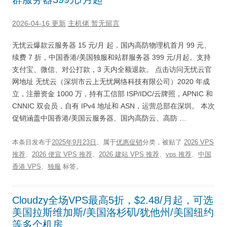
2026-04-16 更新
主机佬
暂无留言
无忧云爆款云服务器 15 元/月 起，国内高防物理机首月 99 元、
续费 7 折，中国香港/美国独服和站群服务器 399 元/月起。支持
支付宝、微信、对公打款，3 天内全额退款。 点击访问无忧云官
网地址 无忧云（深圳市云上无忧网络科技有限公司）2020 年成
立，注册资金 1000 万，持有工信部 ISP/IDC/云牌照，APNIC 和
CNNIC 双会员，自有 IPv4 地址和 ASN，运营总部在深圳。 本次
促销涵盖中国香港/美国云服务器、国内高防云、高防 …
本条目发布于
2025年9月23日
。属于
优惠促销
分类，被贴了
2026 VPS
推荐
、
2026 便宜 VPS 推荐
、
2026 建站 VPS 推荐
、
vps 推荐
、
中国
香港 VPS
、
独服
标签。
Cloudzy全场VPS最高5折，$2.48/月起，可选
美国拉斯维加斯/美国洛杉矶/犹他州/美国纽约
等多个机房