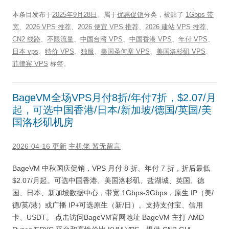
本条目发布于
2025年9月28日
。属于
优惠促销
分类，被贴了
1Gbps 带
宽
、
2026 VPS 推荐
、
2026 便宜 VPS 推荐
、
2026 建站 VPS 推荐
、
CN2 线路
、
不限流量
、
中国台湾 VPS
、
中国香港 VPS
、
年付 VPS
、
日本 vps
、
特价 VPS
、
独服
、
美国圣何塞 VPS
、
美国洛杉矶 VPS
、
菲律宾 VPS
标签。
BageVM全场VPS月付8折/年付7折，$2.07/月
起，可选中国香港/日本/新加坡/德国/英国/美
国洛杉矶机房
2026-04-16 更新
主机佬
暂无留言
BageVM 中秋国庆促销，VPS 月付 8 折、年付 7 折，折后最低
$2.07/月起。可选中国香港、美国洛杉矶、盐湖城、英国、德
国、日本、新加坡数据中心，带宽 1Gbps-3Gbps，原生 IP（美/
德/英/港）或广播 IP+可选原生（新/日）。支持支付宝、信用
卡、USDT。 点击访问BageVM官网地址 BageVM 主打 AMD