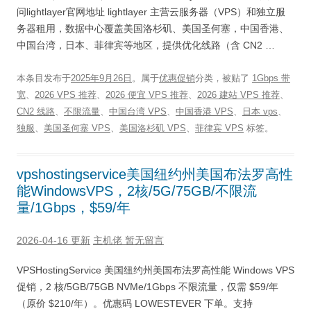
问lightlayer官网地址 lightlayer 主营云服务器（VPS）和独立服
务器租用，数据中心覆盖美国洛杉矶、美国圣何塞，中国香港、
中国台湾，日本、菲律宾等地区，提供优化线路（含 CN2 …
本条目发布于
2025年9月26日
。属于
优惠促销
分类，被贴了
1Gbps 带
宽
、
2026 VPS 推荐
、
2026 便宜 VPS 推荐
、
2026 建站 VPS 推荐
、
CN2 线路
、
不限流量
、
中国台湾 VPS
、
中国香港 VPS
、
日本 vps
、
独服
、
美国圣何塞 VPS
、
美国洛杉矶 VPS
、
菲律宾 VPS
标签。
vpshostingservice美国纽约州美国布法罗高性
能WindowsVPS，2核/5G/75GB/不限流
量/1Gbps，$59/年
2026-04-16 更新
主机佬
暂无留言
VPSHostingService 美国纽约州美国布法罗高性能 Windows VPS
促销，2 核/5GB/75GB NVMe/1Gbps 不限流量，仅需 $59/年
（原价 $210/年）。优惠码 LOWESTEVER 下单。支持