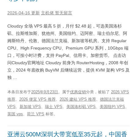
2026-04-16 更新
主机佬
暂无留言
Cloudzy 全场 VPS 最高 5 折，月付 $2.48 起，可选美国洛杉
矶、拉斯维加斯、犹他州、美国纽约、迈阿密、瑞士伯尔尼、阿
姆斯特丹、伦敦、德国法兰克福、新加坡等机房。支持 Regular
CPU、High Frequency CPU、Premium GPU 系列，10Gbps 端
口，可按小时计费，支持 PayPal、信用卡、加密货币。 点击访
问Cloudzy官网地址 Cloudzy 前身为 RouterHosting，2008 年创
立，2024 年底收购 BuyVM 后继续运营，提供 KVM 架构 VPS 及
独 …
本条目发布于
2025年9月23日
。属于
优惠促销
分类，被贴了
2026 VPS
推荐
、
2026 便宜 VPS 推荐
、
2026 建站 VPS 推荐
、
德国法兰克福
VPS
、
新加坡 VPS
、
瑞士 VPS
、
美国洛杉矶 VPS
、
美国纽约 VPS
、
英国 vps
、
荷兰 VPS
标签。
亚洲云500M深圳大带宽低至35元起，中国香