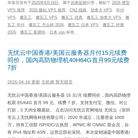
本条目发布于
2025年9月19日
。属于
优惠促销
分类，被贴了
2026 便宜
VPS 推荐
、
2026 建站 VPS 推荐
、
CN2 线路
、
加拿大 VPS
、
年付
VPS
、
搬瓦工
、
搬瓦工 VPS
、
搬瓦工 优惠
、
搬瓦工 加拿大 VPS
、
搬
瓦工 年付
、
搬瓦工 怎么样 2026
、
搬瓦工 日本 VPS
、
搬瓦工 评测
2026
、
搬瓦工 靠谱吗
、
日本 vps
标签。
无忧云中国香港/美国云服务器月付15元续费
同价，国内高防物理机40H64G首月99元续费
7折
2026-04-16 更新
主机佬
暂无留言
无忧云中国香港/美国云服务器 15 元/月 续费同价，国内高防物理
机双 E5/64G 首月 99 元、续费 7 折。支持支付宝、微信、对公
打款，3 天内全额退款。 点击访问无忧云官网地址 无忧云（深圳
市云上无忧网络科技有限公司）2020 年成立，注册资金 1000
万，持有工信部 ISP/IDC/云执照，APNIC 和 CNNIC 双会员，自
有 IPv4 地址和 ASN，运营总部在深圳。 本次促销涵盖中国香港/