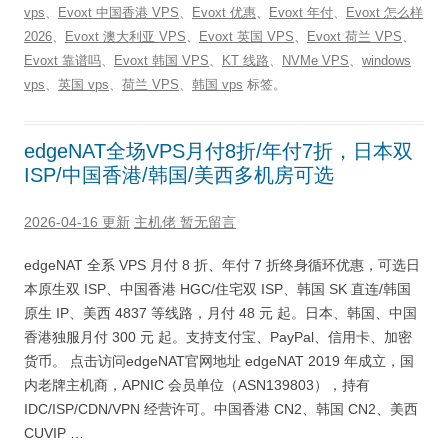
vps
、
Evoxt 中国香港 VPS
、
Evoxt 优惠
、
Evoxt 年付
、
Evoxt 怎么样
2026
、
Evoxt 澳大利亚 VPS
、
Evoxt 英国 VPS
、
Evoxt 荷兰 VPS
、
Evoxt 靠谱吗
、
Evoxt 韩国 VPS
、
KT 线路
、
NVMe VPS
、
windows
vps
、
英国 vps
、
荷兰 VPS
、
韩国 vps
标签。
edgeNAT全场VPS月付8折/年付7折，日本双
ISP/中国香港/韩国/美西多机房可选
2026-04-16 更新
主机佬
暂无留言
edgeNAT 全系 VPS 月付 8 折、年付 7 折终身循环优惠，可选日
本原生双 ISP、中国香港 HGC/住宅双 ISP、韩国 SK 直连/韩国
原生 IP、美西 4837 等线路，月付 48 元 起。日本、韩国、中国
香港独服月付 300 元 起。支持支付宝、PayPal、信用卡、加密
货币。 点击访问edgeNAT官网地址 edgeNAT 2019 年成立，国
内老牌主机商，APNIC 会员单位（ASN139803），持有
IDC/ISP/CDN/VPN 经营许可。中国香港 CN2、韩国 CN2、美西
CUVIP …