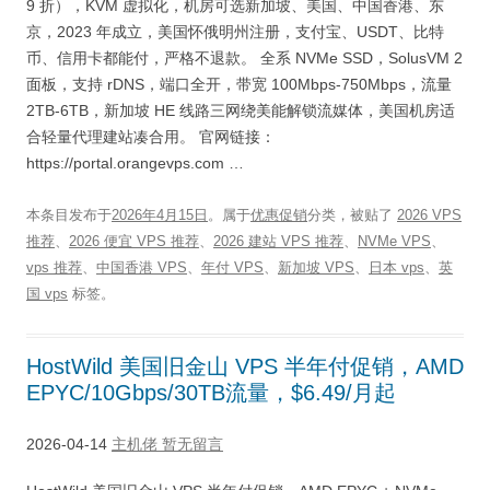
9 折），KVM 虚拟化，机房可选新加坡、美国、中国香港、东
京，2023 年成立，美国怀俄明州注册，支付宝、USDT、比特
币、信用卡都能付，严格不退款。 全系 NVMe SSD，SolusVM 2
面板，支持 rDNS，端口全开，带宽 100Mbps-750Mbps，流量
2TB-6TB，新加坡 HE 线路三网绕美能解锁流媒体，美国机房适
合轻量代理建站凑合用。 官网链接：
https://portal.orangevps.com …
本条目发布于
2026年4月15日
。属于
优惠促销
分类，被贴了
2026 VPS
推荐
、
2026 便宜 VPS 推荐
、
2026 建站 VPS 推荐
、
NVMe VPS
、
vps 推荐
、
中国香港 VPS
、
年付 VPS
、
新加坡 VPS
、
日本 vps
、
英
国 vps
标签。
HostWild 美国旧金山 VPS 半年付促销，AMD
EPYC/10Gbps/30TB流量，$6.49/月起
2026-04-14
主机佬
暂无留言