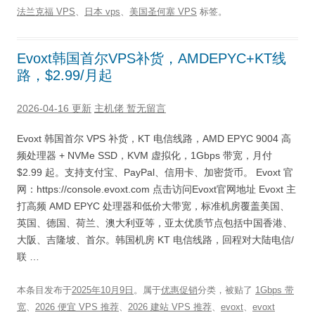
法兰克福 VPS
、
日本 vps
、
美国圣何塞 VPS
标签。
Evoxt韩国首尔VPS补货，AMDEPYC+KT线
路，$2.99/月起
2026-04-16 更新
主机佬
暂无留言
Evoxt 韩国首尔 VPS 补货，KT 电信线路，AMD EPYC 9004 高
频处理器 + NVMe SSD，KVM 虚拟化，1Gbps 带宽，月付
$2.99 起。支持支付宝、PayPal、信用卡、加密货币。 Evoxt 官
网：https://console.evoxt.com 点击访问Evoxt官网地址 Evoxt 主
打高频 AMD EPYC 处理器和低价大带宽，标准机房覆盖美国、
英国、德国、荷兰、澳大利亚等，亚太优质节点包括中国香港、
大阪、吉隆坡、首尔。韩国机房 KT 电信线路，回程对大陆电信/
联 …
本条目发布于
2025年10月9日
。属于
优惠促销
分类，被贴了
1Gbps 带
宽
、
2026 便宜 VPS 推荐
、
2026 建站 VPS 推荐
、
evoxt
、
evoxt