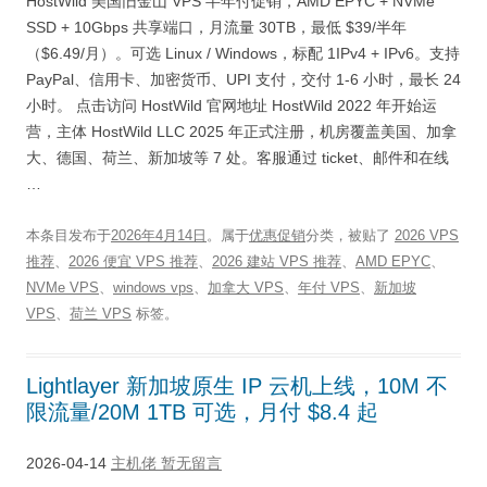
HostWild 美国旧金山 VPS 半年付促销，AMD EPYC + NVMe
SSD + 10Gbps 共享端口，月流量 30TB，最低 $39/半年
（$6.49/月）。可选 Linux / Windows，标配 1IPv4 + IPv6。支持
PayPal、信用卡、加密货币、UPI 支付，交付 1-6 小时，最长 24
小时。 点击访问 HostWild 官网地址 HostWild 2022 年开始运
营，主体 HostWild LLC 2025 年正式注册，机房覆盖美国、加拿
大、德国、荷兰、新加坡等 7 处。客服通过 ticket、邮件和在线
…
本条目发布于
2026年4月14日
。属于
优惠促销
分类，被贴了
2026 VPS
推荐
、
2026 便宜 VPS 推荐
、
2026 建站 VPS 推荐
、
AMD EPYC
、
NVMe VPS
、
windows vps
、
加拿大 VPS
、
年付 VPS
、
新加坡
VPS
、
荷兰 VPS
标签。
Lightlayer 新加坡原生 IP 云机上线，10M 不
限流量/20M 1TB 可选，月付 $8.4 起
2026-04-14
主机佬
暂无留言