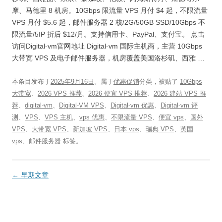
摩、马德里 8 机房。10Gbps 限流量 VPS 月付 $4 起，不限流量
VPS 月付 $5.6 起，邮件服务器 2 核/2G/50GB SSD/10Gbps 不
限流量/5IP 折后 $12/月。支持信用卡、PayPal、支付宝。 点击
访问Digital-vm官网地址 Digital-vm 国际主机商，主营 10Gbps
大带宽 VPS 及电子邮件服务器，机房覆盖美国洛杉矶、西雅 …
本条目发布于
2025年9月16日
。属于
优惠促销
分类，被贴了
10Gbps
大带宽
、
2026 VPS 推荐
、
2026 便宜 VPS 推荐
、
2026 建站 VPS 推
荐
、
digital-vm
、
Digital-VM VPS
、
Digital-vm 优惠
、
Digital-vm 评
测
、
VPS
、
VPS 主机
、
vps 优惠
、
不限流量 VPS
、
便宜 vps
、
国外
VPS
、
大带宽 VPS
、
新加坡 VPS
、
日本 vps
、
瑞典 VPS
、
英国
vps
、
邮件服务器
标签。
文
←
早期文章
章
导
航