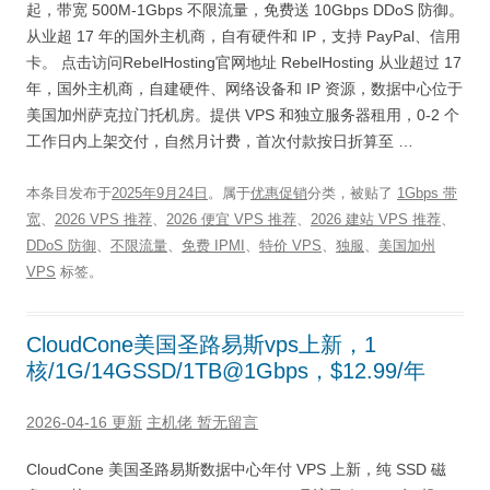
起，带宽 500M-1Gbps 不限流量，免费送 10Gbps DDoS 防御。
从业超 17 年的国外主机商，自有硬件和 IP，支持 PayPal、信用
卡。 点击访问RebelHosting官网地址 RebelHosting 从业超过 17
年，国外主机商，自建硬件、网络设备和 IP 资源，数据中心位于
美国加州萨克拉门托机房。提供 VPS 和独立服务器租用，0-2 个
工作日内上架交付，自然月计费，首次付款按日折算至 …
本条目发布于
2025年9月24日
。属于
优惠促销
分类，被贴了
1Gbps 带
宽
、
2026 VPS 推荐
、
2026 便宜 VPS 推荐
、
2026 建站 VPS 推荐
、
DDoS 防御
、
不限流量
、
免费 IPMI
、
特价 VPS
、
独服
、
美国加州
VPS
标签。
CloudCone美国圣路易斯vps上新，1
核/1G/14GSSD/1TB@1Gbps，$12.99/年
2026-04-16 更新
主机佬
暂无留言
CloudCone 美国圣路易斯数据中心年付 VPS 上新，纯 SSD 磁