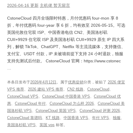
2026-04-16 更新
主机佬
暂无留言
CstoneCloud 四月全场限时特惠，月付优惠码 four-mon 享 8
折，年付优惠码 four-year 享 6 折，均有效至 2026-05-15。可选
英国伦敦住宅双 ISP、中国香港电信 CN2、美国洛杉矶
CUII+9929 住宅双 ISP 及美国洛杉矶 CUII+9929 原生 IP 四大系
列，解锁 TikTok、ChatGPT、Netflix 等主流流媒体，支持微信、
支付宝、USDT 付款，IP 未被墙前提下支持 24 小时退款，独服
支持先测试后付款。 CstoneCloud 官网：https://www.cstonec
…
本条目发布于
2026年4月12日
。属于
优惠促销
分类，被贴了
2026 便宜
VPS 推荐
、
2026 建站 VPS 推荐
、
CN2 线路
、
CstoneCloud
、
CstoneCloud VPS
、
CstoneCloud 中国香港 VPS
、
CstoneCloud 优
惠
、
CstoneCloud 年付
、
CstoneCloud 怎么样 2026
、
CstoneCloud 美
国洛杉矶 VPS
、
CstoneCloud 英国 VPS
、
CstoneCloud 评测 2026
、
CstoneCloud 靠谱吗
、
KT 线路
、
中国香港 VPS
、
年付 VPS
、
独服
、
美国洛杉矶 VPS
、
英国 vps
标签。