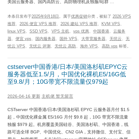
美国云服务器、国内高防云、高防物理机及独服/站群 …
本条目发布于
2025年9月18日
。属于
优惠促销
分类，被贴了
2026 VPS
推荐
、
2026 便宜 VPS 推荐
、
2026 建站 VPS 推荐
、
KVM VPS
、
linux VPS
、
SSD VPS
、
VPS 主机
、
vps 优惠
、
中国香港
、
云服务
器
、
便宜 vps
、
国内服务器
、
国外 VPS
、
大带宽服务器
、
无忧云
、
无
忧云 VPS
、
无忧云 评测
、
无忧云 高防
、
海外 VPS
、
高防 vps
标签。
cstserver中国香港/日本/美国洛杉矶EPYC云
服务器低至1.5/月，中国优化裸机E5/16G低
至9.8/月；10G带宽不限流量仅979起
2026-04-16 更新
主机佬
暂无留言
CSTserver 中国香港/日本/美国洛杉矶 EPYC 云服务器月付 $1.5
起，中国优化裸金属 E5/16G 月付 $9.8 起，10G 带宽不限流量
独服 $979 起。机房覆盖美国硅谷、美国洛杉矶、中国香港，线
路可选全球 BGP、中国优化、CN2 GIA，支持微信、支付宝、信