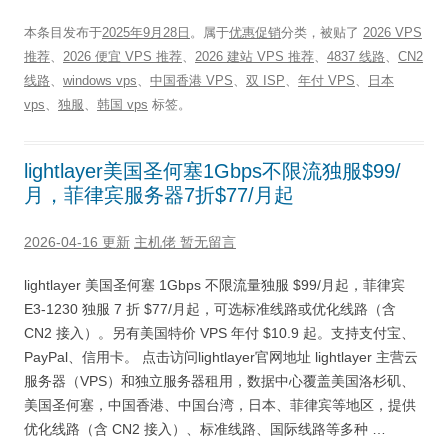
本条目发布于
2025年9月28日
。属于
优惠促销
分类，被贴了
2026 VPS
推荐
、
2026 便宜 VPS 推荐
、
2026 建站 VPS 推荐
、
4837 线路
、
CN2
线路
、
windows vps
、
中国香港 VPS
、
双 ISP
、
年付 VPS
、
日本
vps
、
独服
、
韩国 vps
标签。
lightlayer美国圣何塞1Gbps不限流独服$99/
月，菲律宾服务器7折$77/月起
2026-04-16 更新
主机佬
暂无留言
lightlayer 美国圣何塞 1Gbps 不限流量独服 $99/月起，菲律宾
E3-1230 独服 7 折 $77/月起，可选标准线路或优化线路（含
CN2 接入）。另有美国特价 VPS 年付 $10.9 起。支持支付宝、
PayPal、信用卡。 点击访问lightlayer官网地址 lightlayer 主营云
服务器（VPS）和独立服务器租用，数据中心覆盖美国洛杉矶、
美国圣何塞，中国香港、中国台湾，日本、菲律宾等地区，提供
优化线路（含 CN2 接入）、标准线路、国际线路等多种 …