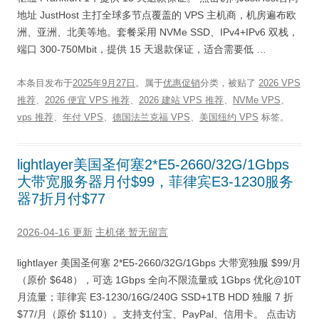
地址 JustHost 主打全球多节点覆盖的 VPS 主机商，机房遍布欧
洲、亚洲、北美等地。套餐采用 NVMe SSD、IPv4+IPv6 双栈，
端口 300-750Mbit，提供 15 天退款保证，适合需要低 …
本条目发布于
2025年9月27日
。属于
优惠促销
分类，被贴了
2026 VPS
推荐
、
2026 便宜 VPS 推荐
、
2026 建站 VPS 推荐
、
NVMe VPS
、
vps 推荐
、
年付 VPS
、
德国法兰克福 VPS
、
美国纽约 VPS
标签。
lightlayer美国圣何塞2*E5-2660/32G/1Gbps
大带宽服务器月付$99，菲律宾E3-1230服务
器7折月付$77
2026-04-16 更新
主机佬
暂无留言
lightlayer 美国圣何塞 2*E5-2660/32G/1Gbps 大带宽独服 $99/月
（原价 $648），可选 1Gbps 全向不限流量或 1Gbps 优化@10T
月流量；菲律宾 E3-1230/16G/240G SSD+1TB HDD 独服 7 折
$77/月（原价 $110）。支持支付宝、PayPal、信用卡。 点击访