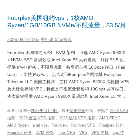
Fourplex美国纽约vps，1核AMD
Ryzen/1GB/10GB NVMe/不限流量，$3.5/月
2026-04-16 更新
主机佬
暂无留言
Fourplex 美国纽约 VPS，KVM 架构，可选 AMD Ryzen 9900X
+ NVMe SSD 常规款或 Intel Xeon E5 大硬盘款，月付 $3.5 起。
提供 IPv4+IPv6，不限月流量，共享宿主机 10Gbps 端口（Fair
Use），支持 PayPal。 点击访问Fourplex官网地址 Fourplex
Telecom LLC 美国主机商，主打 AMD Ryzen 9900X 高性能 VPS
及大硬盘存储 VPS，特点是不限流量套餐和 10Gbps 共享端口。
本次促销提供 AMD Ryzen 9900X 常规款和 Intel Xeon E5 大 …
本条目发布于
2025年9月20日
。属于
优惠促销
分类，被贴了
2026 VPS
推荐
、
2026 便宜 VPS 推荐
、
2026 建站 VPS 推荐
、
AMD EPYC
、
AMD Ryzen
、
amd vps
、
Fourplex
、
Fourplex VPS
、
Fourplex 纽约
、
Fourplex 评测
、
KVM VPS
、
linux VPS
、
VPS
、
VPS 主机
、
vps 优