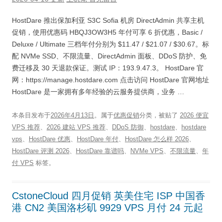
HostDare 推出保加利亚 S3C Sofia 机房 DirectAdmin 共享主机
促销，使用优惠码 HBQJ3OW3H5 年付可享 6 折优惠，Basic /
Deluxe / Ultimate 三档年付分别为 $11.47 / $21.07 / $30.67。标
配 NVMe SSD、不限流量、DirectAdmin 面板、DDoS 防护、免
费迁移及 30 天退款保证。测试 IP：193.9.47.3。 HostDare 官
网：https://manage.hostdare.com 点击访问 HostDare 官网地址
HostDare 是一家拥有多年经验的云服务提供商，业务 …
本条目发布于
2026年4月13日
。属于
优惠促销
分类，被贴了
2026 便宜
VPS 推荐
、
2026 建站 VPS 推荐
、
DDoS 防御
、
hostdare
、
hostdare
vps
、
HostDare 优惠
、
HostDare 年付
、
HostDare 怎么样 2026
、
HostDare 评测 2026
、
HostDare 靠谱吗
、
NVMe VPS
、
不限流量
、
年
付 VPS
标签。
CstoneCloud 四月促销 英美住宅 ISP 中国香
港 CN2 美国洛杉矶 9929 VPS 月付 24 元起