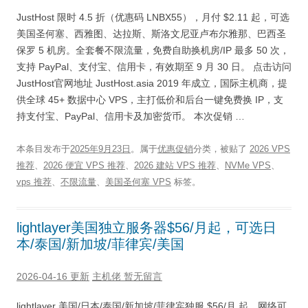
JustHost 限时 4.5 折（优惠码 LNBX55），月付 $2.11 起，可选
美国圣何塞、西雅图、达拉斯、斯洛文尼亚卢布尔雅那、巴西圣
保罗 5 机房。全套餐不限流量，免费自助换机房/IP 最多 50 次，
支持 PayPal、支付宝、信用卡，有效期至 9 月 30 日。 点击访问
JustHost官网地址 JustHost.asia 2019 年成立，国际主机商，提
供全球 45+ 数据中心 VPS，主打低价和后台一键免费换 IP，支
持支付宝、PayPal、信用卡及加密货币。 本次促销 …
本条目发布于
2025年9月23日
。属于
优惠促销
分类，被贴了
2026 VPS
推荐
、
2026 便宜 VPS 推荐
、
2026 建站 VPS 推荐
、
NVMe VPS
、
vps 推荐
、
不限流量
、
美国圣何塞 VPS
标签。
lightlayer美国独立服务器$56/月起，可选日
本/泰国/新加坡/菲律宾/美国
2026-04-16 更新
主机佬
暂无留言
lightlayer 美国/日本/泰国/新加坡/菲律宾独服 $56/月 起，网络可