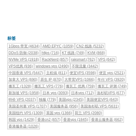
标签
1Gbps 带宽
(4634)
AMD EPYC
(1059)
CN2 线路
(5232)
DDoS 防御
(2038)
https
(716)
KT 线路
(749)
KVM
(868)
NVMe VPS
(1918)
RackNerd
(857)
raksmart
(762)
VPS
(642)
VPS优惠
(936)
windows vps
(2490)
不限流量
(3442)
中国香港 VPS
(5447)
主机镇
(811)
便宜VPS
(3598)
便宜 vps
(2521)
加拿大 VPS
(690)
原生 IP
(870)
大带宽VPS
(1066)
年付 VPS
(3920)
搬瓦工
(1328)
搬瓦工 VPS
(776)
搬瓦工 优惠
(759)
搬瓦工 评测
(749)
新加坡 VPS
(1958)
日本 vps
(3093)
日本vps
(712)
洛杉矶VPS
(677)
特价 VPS
(2037)
独服
(779)
美国vps
(2345)
美国便宜VPS
(643)
美国圣何塞 VPS
(1707)
美国服务器
(956)
美国洛杉矶 VPS
(5631)
美国纽约 VPS
(1309)
英国 vps
(1366)
荷兰 VPS
(2080)
韩国 vps
(1429)
香港cn2
(657)
香港vps
(1845)
香港云服务器
(662)
香港服务器
(1026)