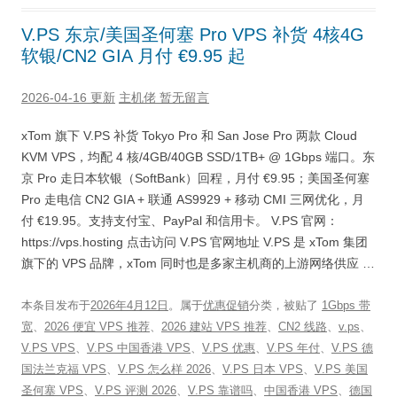
V.PS 东京/美国圣何塞 Pro VPS 补货 4核4G
软银/CN2 GIA 月付 €9.95 起
2026-04-16 更新
主机佬
暂无留言
xTom 旗下 V.PS 补货 Tokyo Pro 和 San Jose Pro 两款 Cloud
KVM VPS，均配 4 核/4GB/40GB SSD/1TB+ @ 1Gbps 端口。东
京 Pro 走日本软银（SoftBank）回程，月付 €9.95；美国圣何塞
Pro 走电信 CN2 GIA + 联通 AS9929 + 移动 CMI 三网优化，月
付 €19.95。支持支付宝、PayPal 和信用卡。 V.PS 官网：
https://vps.hosting 点击访问 V.PS 官网地址 V.PS 是 xTom 集团
旗下的 VPS 品牌，xTom 同时也是多家主机商的上游网络供应 …
本条目发布于
2026年4月12日
。属于
优惠促销
分类，被贴了
1Gbps 带
宽
、
2026 便宜 VPS 推荐
、
2026 建站 VPS 推荐
、
CN2 线路
、
v.ps
、
V.PS VPS
、
V.PS 中国香港 VPS
、
V.PS 优惠
、
V.PS 年付
、
V.PS 德
国法兰克福 VPS
、
V.PS 怎么样 2026
、
V.PS 日本 VPS
、
V.PS 美国
圣何塞 VPS
、
V.PS 评测 2026
、
V.PS 靠谱吗
、
中国香港 VPS
、
德国