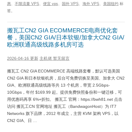
惠
、
不限流量 VPS
、
便宜 vps
、
国外 VPS
、
海外 VPS
、
美国纽约
标
签。
搬瓦工CN2 GIA ECOMMERCE电商优化套
餐，美国CN2 GIA/日本软银/加拿大CN2 GIA/
欧洲联通高级线路多机房可选
2026-04-16 更新
主机佬
暂无留言
搬瓦工 CN2 GIA ECOMMERCE 高端线路套餐，默认可选美国
CN2 GIA 和日本软银机房，后台可免费切换至美国、加拿大 CN2
GIA、欧洲联通高级线路等共 13 个机房，带宽 2.5Gbps-
10Gbps，年付 $169.99 起。提供免费快照备份和一键迁移，可
用优惠码再享 6%+折扣。 搬瓦工 官网：https://bwh81.net 点击
访问 搬瓦工CN 官网地址 搬瓦工（BandwagonHost）为 IT7
Networks 旗下品牌，2012 年成立，主营 KVM 架构 VPS，以
CN2 GIA、日 …