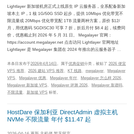
Lightlayer 新加坡机房正式上线原生 IP 云服务器，全系配备新加
坡本土 IP，1 核 1G/50G SSD 起步，提供 10Mbps 优化带宽不
限流量或 20Mbps 优化带宽配 1TB 流量两种方案，原价 $12/
月，用优惠码 SGDISC30 可享 7 折，折后月付 $8.4 起，续费同
价，优惠截止到 2026 年 5 月 31 日。 Megalayer 官网：
https://account.megalayer.net 点击访问 Lightlayer 官网地址
Lightlayer 是 Megalayer 集团在 2024 年推出的云服务器子 …
本条目发布于
2026年4月14日
。属于
优惠促销
分类，被贴了
2026 便宜
VPS 推荐
、
2026 建站 VPS 推荐
、
KT 线路
、
megalayer
、
Megalayer
VPS
、
Megalayer 优惠
、
Megalayer 年付
、
Megalayer 怎么样 2026
、
Megalayer 新加坡 VPS
、
Megalayer 评测 2026
、
Megalayer 靠谱吗
、
不限流量
、
新加坡 VPS
标签。
HostDare 保加利亚 DirectAdmin 虚拟主机
NVMe 不限流量 年付 $11.47 起
2026-04-16 更新
主机佬
暂无留言