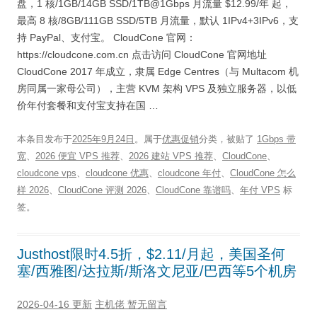
盘，1 核/1GB/14GB SSD/1TB@1Gbps 月流量 $12.99/年 起，
最高 8 核/8GB/111GB SSD/5TB 月流量，默认 1IPv4+3IPv6，支
持 PayPal、支付宝。 CloudCone 官网：
https://cloudcone.com.cn 点击访问 CloudCone 官网地址
CloudCone 2017 年成立，隶属 Edge Centres（与 Multacom 机
房同属一家母公司），主营 KVM 架构 VPS 及独立服务器，以低
价年付套餐和支付宝支持在国 …
本条目发布于
2025年9月24日
。属于
优惠促销
分类，被贴了
1Gbps 带
宽
、
2026 便宜 VPS 推荐
、
2026 建站 VPS 推荐
、
CloudCone
、
cloudcone vps
、
cloudcone 优惠
、
cloudcone 年付
、
CloudCone 怎么
样 2026
、
CloudCone 评测 2026
、
CloudCone 靠谱吗
、
年付 VPS
标
签。
Justhost限时4.5折，$2.11/月起，美国圣何
塞/西雅图/达拉斯/斯洛文尼亚/巴西等5个机房
2026-04-16 更新
主机佬
暂无留言