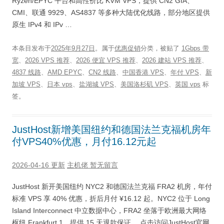
Ryzen/EPYC 平台和高性价比 KVM VPS，提供 CN2 GIA、
CMI、联通 9929、AS4837 等多种大陆优化线路，部分地区提供
原生 IPv4 和 IPv …
本条目发布于
2025年9月27日
。属于
优惠促销
分类，被贴了
1Gbps 带
宽
、
2026 VPS 推荐
、
2026 便宜 VPS 推荐
、
2026 建站 VPS 推荐
、
4837 线路
、
AMD EPYC
、
CN2 线路
、
中国香港 VPS
、
年付 VPS
、
新
加坡 VPS
、
日本 vps
、
盐湖城 VPS
、
美国洛杉矶 VPS
、
英国 vps
标
签。
JustHost新增美国纽约和德国法兰克福机房年
付VPS40%优惠，月付16.12元起
2026-04-16 更新
主机佬
暂无留言
JustHost 新开美国纽约 NYC2 和德国法兰克福 FRA2 机房，年付
标准 VPS 享 40% 优惠，折后月付 ¥16.12 起。NYC2 位于 Long
Island Interconnect 中立数据中心，FRA2 坐落于欧洲最大网络
枢纽 Frankfurt 1，提供 15 天退款保证。 点击访问JustHost官网