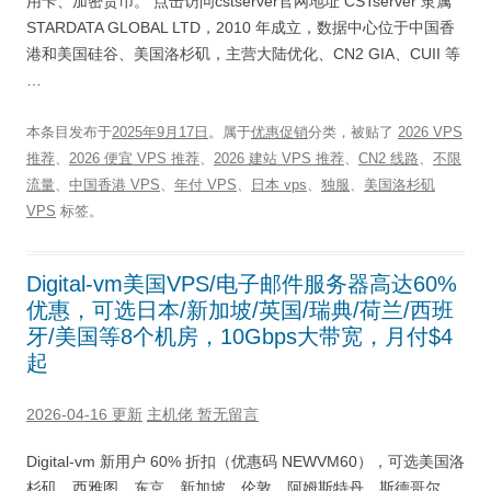
用卡、加密货币。 点击访问cstserver官网地址 CSTserver 隶属
STARDATA GLOBAL LTD，2010 年成立，数据中心位于中国香
港和美国硅谷、美国洛杉矶，主营大陆优化、CN2 GIA、CUII 等
…
本条目发布于
2025年9月17日
。属于
优惠促销
分类，被贴了
2026 VPS
推荐
、
2026 便宜 VPS 推荐
、
2026 建站 VPS 推荐
、
CN2 线路
、
不限
流量
、
中国香港 VPS
、
年付 VPS
、
日本 vps
、
独服
、
美国洛杉矶
VPS
标签。
Digital-vm美国VPS/电子邮件服务器高达60%
优惠，可选日本/新加坡/英国/瑞典/荷兰/西班
牙/美国等8个机房，10Gbps大带宽，月付$4
起
2026-04-16 更新
主机佬
暂无留言
Digital-vm 新用户 60% 折扣（优惠码 NEWVM60），可选美国洛
杉矶、西雅图、东京、新加坡、伦敦、阿姆斯特丹、斯德哥尔