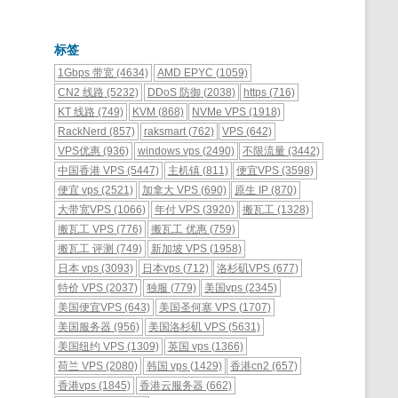
标签
1Gbps 带宽
(4634)
AMD EPYC
(1059)
CN2 线路
(5232)
DDoS 防御
(2038)
https
(716)
KT 线路
(749)
KVM
(868)
NVMe VPS
(1918)
RackNerd
(857)
raksmart
(762)
VPS
(642)
VPS优惠
(936)
windows vps
(2490)
不限流量
(3442)
中国香港 VPS
(5447)
主机镇
(811)
便宜VPS
(3598)
便宜 vps
(2521)
加拿大 VPS
(690)
原生 IP
(870)
大带宽VPS
(1066)
年付 VPS
(3920)
搬瓦工
(1328)
搬瓦工 VPS
(776)
搬瓦工 优惠
(759)
搬瓦工 评测
(749)
新加坡 VPS
(1958)
日本 vps
(3093)
日本vps
(712)
洛杉矶VPS
(677)
特价 VPS
(2037)
独服
(779)
美国vps
(2345)
美国便宜VPS
(643)
美国圣何塞 VPS
(1707)
美国服务器
(956)
美国洛杉矶 VPS
(5631)
美国纽约 VPS
(1309)
英国 vps
(1366)
荷兰 VPS
(2080)
韩国 vps
(1429)
香港cn2
(657)
香港vps
(1845)
香港云服务器
(662)