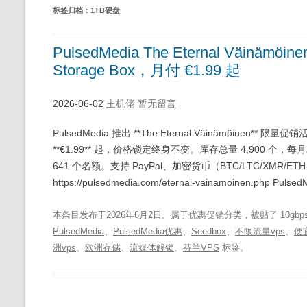
标签归档：
1TB硬盘
PulsedMedia The Eternal Väinämöi
Storage Box，月付 €1.99 起
2026-06-02
主机佬
暂无留言
PulsedMedia 推出 **The Eternal Väinämöinen** 限
**€1.99** 起，价格锁定终身不变。库存总量 4,900 个，
641 个名额。支持 PayPal、加密货币（BTC/LTC/XMR/ET
https://pulsedmedia.com/eternal-vainamoinen.php Puls
本条目发布于
2026年6月2日
。属于
优惠促销
分类，被贴了
10gb
PulsedMedia
、
PulsedMedia优惠
、
Seedbox
、
不限流量vps
、
便
洲vps
、
欧洲存储
、
流媒体解锁
、
芬兰VPS
标签。