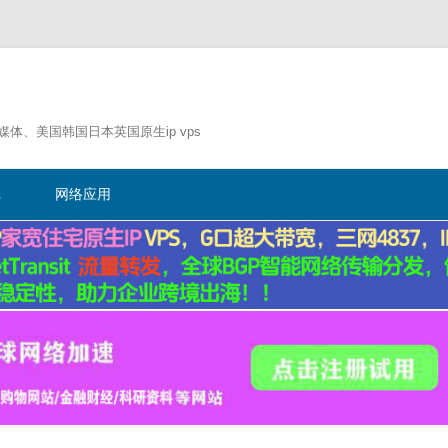
流媒体、美国韩国日本英国原生ip vps
跳
至
记
网络应用
正
文