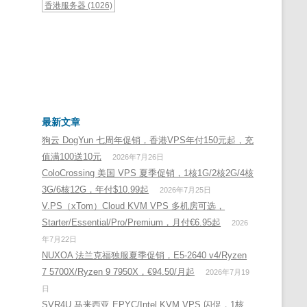
香港服务器
(1026)
最新文章
狗云 DogYun 七周年促销，香港VPS年付150元起，充
值满100送10元
2026年7月26日
ColoCrossing 美国 VPS 夏季促销，1核1G/2核2G/4核
3G/6核12G，年付$10.99起
2026年7月25日
V.PS（xTom）Cloud KVM VPS 多机房可选，
Starter/Essential/Pro/Premium，月付€6.95起
2026
年7月22日
NUXOA 法兰克福独服夏季促销，E5-2640 v4/Ryzen
7 5700X/Ryzen 9 7950X，€94.50/月起
2026年7月19
日
SVR4U 马来西亚 EPYC/Intel KVM VPS 闪促，1核