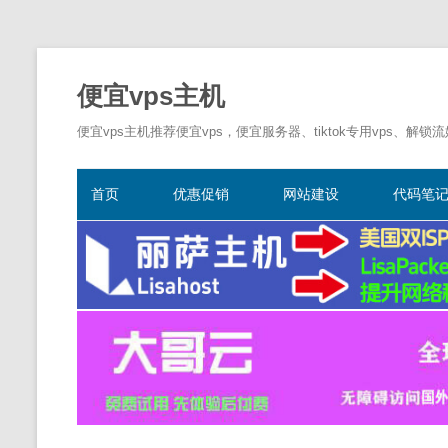
便宜vps主机
便宜vps主机推荐便宜vps，便宜服务器、tiktok专用vps、解锁
首页
优惠促销
网站建设
代码笔