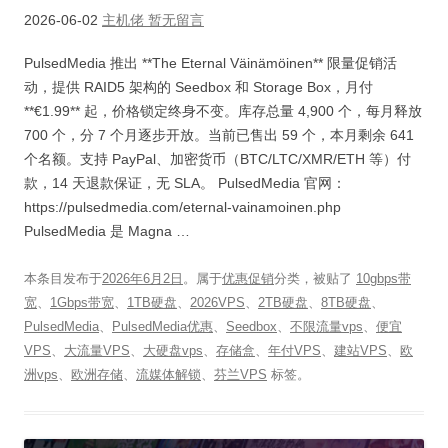
2026-06-02
主机佬
暂无留言
PulsedMedia 推出 **The Eternal Väinämöinen** 限量促销活
动，提供 RAID5 架构的 Seedbox 和 Storage Box，月付
**€1.99** 起，价格锁定终身不变。库存总量 4,900 个，每月释放
700 个，分 7 个月逐步开放。当前已售出 59 个，本月剩余 641
个名额。支持 PayPal、加密货币（BTC/LTC/XMR/ETH 等）付
款，14 天退款保证，无 SLA。 PulsedMedia 官网：
https://pulsedmedia.com/eternal-vainamoinen.php
PulsedMedia 是 Magna …
本条目发布于
2026年6月2日
。属于
优惠促销
分类，被贴了
10gbps带
宽
、
1Gbps带宽
、
1TB硬盘
、
2026VPS
、
2TB硬盘
、
8TB硬盘
、
PulsedMedia
、
PulsedMedia优惠
、
Seedbox
、
不限流量vps
、
便宜
VPS
、
大流量VPS
、
大硬盘vps
、
存储盒
、
年付VPS
、
建站VPS
、
欧
洲vps
、
欧洲存储
、
流媒体解锁
、
芬兰VPS
标签。