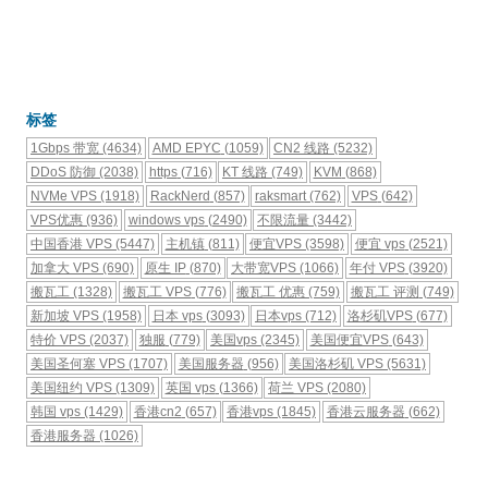
标签
1Gbps 带宽
(4634)
AMD EPYC
(1059)
CN2 线路
(5232)
DDoS 防御
(2038)
https
(716)
KT 线路
(749)
KVM
(868)
NVMe VPS
(1918)
RackNerd
(857)
raksmart
(762)
VPS
(642)
VPS优惠
(936)
windows vps
(2490)
不限流量
(3442)
中国香港 VPS
(5447)
主机镇
(811)
便宜VPS
(3598)
便宜 vps
(2521)
加拿大 VPS
(690)
原生 IP
(870)
大带宽VPS
(1066)
年付 VPS
(3920)
搬瓦工
(1328)
搬瓦工 VPS
(776)
搬瓦工 优惠
(759)
搬瓦工 评测
(749)
新加坡 VPS
(1958)
日本 vps
(3093)
日本vps
(712)
洛杉矶VPS
(677)
特价 VPS
(2037)
独服
(779)
美国vps
(2345)
美国便宜VPS
(643)
美国圣何塞 VPS
(1707)
美国服务器
(956)
美国洛杉矶 VPS
(5631)
美国纽约 VPS
(1309)
英国 vps
(1366)
荷兰 VPS
(2080)
韩国 vps
(1429)
香港cn2
(657)
香港vps
(1845)
香港云服务器
(662)
香港服务器
(1026)