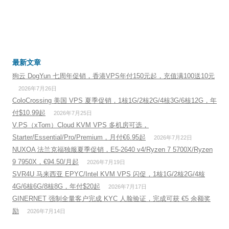
最新文章
狗云 DogYun 七周年促销，香港VPS年付150元起，充值满100送10元
2026年7月26日
ColoCrossing 美国 VPS 夏季促销，1核1G/2核2G/4核3G/6核12G，年
付$10.99起
2026年7月25日
V.PS（xTom）Cloud KVM VPS 多机房可选，
Starter/Essential/Pro/Premium，月付€6.95起
2026年7月22日
NUXOA 法兰克福独服夏季促销，E5-2640 v4/Ryzen 7 5700X/Ryzen
9 7950X，€94.50/月起
2026年7月19日
SVR4U 马来西亚 EPYC/Intel KVM VPS 闪促，1核1G/2核2G/4核
4G/6核6G/8核8G，年付$20起
2026年7月17日
GINERNET 强制全量客户完成 KYC 人脸验证，完成可获 €5 余额奖
励
2026年7月14日