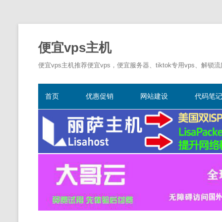
便宜vps主机
便宜vps主机推荐便宜vps，便宜服务器、tiktok专用vps、解锁
首页
优惠促销
网站建设
代码笔