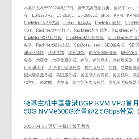
本条目发布于
2022年8月7日
。属于
优惠促销
分类，被贴了
.cn
、
.
存
、
E3-1270 v2
、
E5-2630L
、
E5-2696v2
、
https
、
KVM
、
KVM
RackNerd VPS优惠
、
racknerd优惠码
、
RackNerd促销
、
Rack
么样
、
RackNerd怎么样？
、
RackNerd新年优惠
、
RackNerd春
RackNerd洛杉矶独服
、
RackNerd犹他州独服
、
RackNerd独立
务器
、
RackNerd虚拟主机
、
SanJose
、
seo
、
SEO服务器
、
SE
洲优化线路
、
优化线路
、
便宜VPS
、
便宜美国服务器
、
国外VPS
务器
、
大硬盘
、
大硬盘服务器
、
存储
、
存储服务
、
存储服务器
、
矶亚洲优化
、
犹他州存储服务器
、
独立服务器
、
站群
、
站群服务
国大硬盘服务器
、
美国服务器
、
美国服务器促销
、
美国机房
、
美
拟主机
、
西雅图
、
达拉斯
、
高性能美国服务器
、
高配美国服务器
微基主机中国香港BGP KVM VPS首月5
50G NVMe500G流量@2.5Gbps
2026-04-16 更新
主机佬
暂无留言