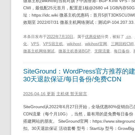
微基主机(wikihost)当前对旗下中国香港- BGP KVM V
CMI，最低配25元首月，配置是1核@2680 v4 1GB内存50G 
址：https://idc.wiki 微基主机优惠码：首月5折T3DK5C
效期至 2022/07/31 微基主机网络测试：测试IP-104.207.33.11
本条目发布于
2022年7月10日
。属于
优惠促销
分类，被贴了
.cn
、
化
、
VPS
、
VPS宿主机
、
wikihost
、
wikihost官网
、
三网回程CMI
微基主机网络测试
、
微基主机香港BGP
、
无限流量
、
每日备份
、
SiteGround：WordPress官方推
30天退款保证/每日备份/免费CDN
2026-04-16 更新
主机佬
暂无留言
SiteGround从2022年6月27日开始，全场优惠80%促销自
CDN流量（每个月10G），当然，最有用的是免费每日备份（可
搭建网站的朋友。 SiteGround官网：https://www.siteg
扣。30天退款保证 活动套餐 型号：StartUp 型号：GrowBig