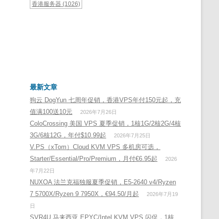
香港服务器
(1026)
最新文章
狗云 DogYun 七周年促销，香港VPS年付150元起，充
值满100送10元
2026年7月26日
ColoCrossing 美国 VPS 夏季促销，1核1G/2核2G/4核
3G/6核12G，年付$10.99起
2026年7月25日
V.PS（xTom）Cloud KVM VPS 多机房可选，
Starter/Essential/Pro/Premium，月付€6.95起
2026
年7月22日
NUXOA 法兰克福独服夏季促销，E5-2640 v4/Ryzen
7 5700X/Ryzen 9 7950X，€94.50/月起
2026年7月19
日
SVR4U 马来西亚 EPYC/Intel KVM VPS 闪促，1核