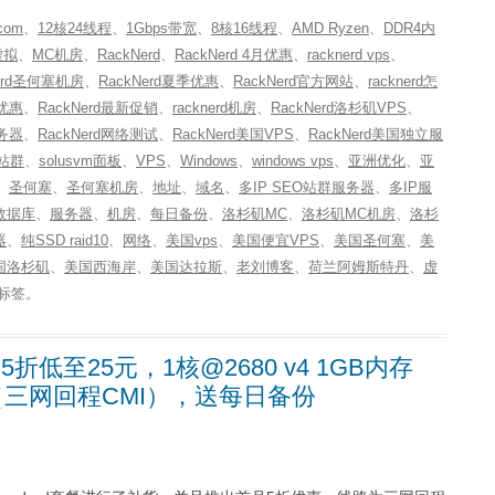
com
、
12核24线程
、
1Gbps带宽
、
8核16线程
、
AMD Ryzen
、
DDR4内
虚拟
、
MC机房
、
RackNerd
、
RackNerd 4月优惠
、
racknerd vps
、
Nerd圣何塞机房
、
RackNerd夏季优惠
、
RackNerd官方网站
、
racknerd怎
节优惠
、
RackNerd最新促销
、
racknerd机房
、
RackNerd洛杉矶VPS
、
服务器
、
RackNerd网络测试
、
RackNerd美国VPS
、
RackNerd美国独立服
O站群
、
solusvm面板
、
VPS
、
Windows
、
windows vps
、
亚洲优化
、
亚
、
圣何塞
、
圣何塞机房
、
地址
、
域名
、
多IP SEO站群服务器
、
多IP服
数据库
、
服务器
、
机房
、
每日备份
、
洛杉矶MC
、
洛杉矶MC机房
、
洛杉
器
、
纯SSD raid10
、
网络
、
美国vps
、
美国便宜VPS
、
美国圣何塞
、
美
国洛杉矶
、
美国西海岸
、
美国达拉斯
、
老刘博客
、
荷兰阿姆斯特丹
、
虚
标签。
折低至25元，1核@2680 v4 1GB内存
带宽（三网回程CMI），送每日备份