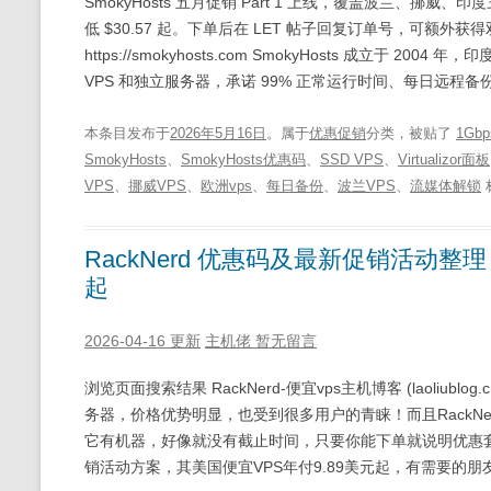
SmokyHosts 五月促销 Part 1 上线，覆盖波兰、挪威、印度
低 $30.57 起。下单后在 LET 帖子回复订单号，可额外获得
https://smokyhosts.com SmokyHosts 成立于 
VPS 和独立服务器，承诺 99% 正常运行时间、每日远程备份、DD
本条目发布于
2026年5月16日
。属于
优惠促销
分类，被贴了
1Gb
SmokyHosts
、
SmokyHosts优惠码
、
SSD VPS
、
Virtualizor面板
VPS
、
挪威VPS
、
欧洲vps
、
每日备份
、
波兰VPS
、
流媒体解锁
RackNerd 优惠码及最新促销活动整
起
2026-04-16 更新
主机佬
暂无留言
浏览页面搜索结果 RackNerd-便宜vps主机博客 (laoliub
务器，价格优势明显，也受到很多用户的青睐！而且RackN
它有机器，好像就没有截止时间，只要你能下单就说明优惠套餐
销活动方案，其美国便宜VPS年付9.89美元起，有需要的朋