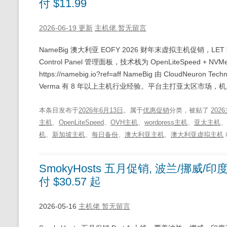
付 $11.99
2026-06-19 更新
主机佬
暂无留言
NameBig 澳大利亚 EOFY 2026 财年末虚拟主机促销，LET
Control Panel 管理面板，技术栈为 OpenLiteSpeed + NVMe
https://namebig.io?ref=aff NameBig 由 CloudNeur
Verma 有 8 年以上主机行业经验。平台主打亚太区市场，
本条目发布于
2026年6月13日
。属于
优惠促销
分类，被贴了
202
主机
、
OpenLiteSpeed
、
OVH主机
、
wordpress主机
、
亚太主机
、
机
、
新加坡主机
、
每日备份
、
澳大利亚主机
、
澳大利亚虚拟主机
SmokyHosts 五月促销, 波兰/挪威/印度
付 $30.57 起
2026-05-16
主机佬
暂无留言