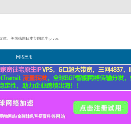
流媒体、美国韩国日本英国原生ip vps
跳
至
记
网络应用
正
文