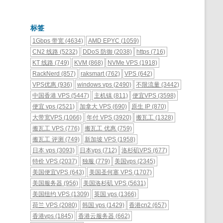
标签
1Gbps 带宽
(4634)
AMD EPYC
(1059)
CN2 线路
(5232)
DDoS 防御
(2038)
https
(716)
KT 线路
(749)
KVM
(868)
NVMe VPS
(1918)
RackNerd
(857)
raksmart
(762)
VPS
(642)
VPS优惠
(936)
windows vps
(2490)
不限流量
(3442)
中国香港 VPS
(5447)
主机镇
(811)
便宜VPS
(3598)
便宜 vps
(2521)
加拿大 VPS
(690)
原生 IP
(870)
大带宽VPS
(1066)
年付 VPS
(3920)
搬瓦工
(1328)
搬瓦工 VPS
(776)
搬瓦工 优惠
(759)
搬瓦工 评测
(749)
新加坡 VPS
(1958)
日本 vps
(3093)
日本vps
(712)
洛杉矶VPS
(677)
特价 VPS
(2037)
独服
(779)
美国vps
(2345)
美国便宜VPS
(643)
美国圣何塞 VPS
(1707)
美国服务器
(956)
美国洛杉矶 VPS
(5631)
美国纽约 VPS
(1309)
英国 vps
(1366)
荷兰 VPS
(2080)
韩国 vps
(1429)
香港cn2
(657)
香港vps
(1845)
香港云服务器
(662)