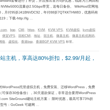
PS - Standard套餐进行了补货，并且推出首月5折优惠，线路为三网回程
NVMe500G流量@2.5Gbps带宽，送每日备份。 WikiHost官网地
U3W0，月付95折J41BNVDC92，年付88折7QTKKTHW83，优惠码有
9；下载-http://lg …
.com
、
bgp
、
CMI
、
https
、
KVM
、
KVM VPS
、
KVM虚拟
、
kvm虚拟
、
便宜VPS
、
回程CMI
、
地址
、
宿主机
、
微基主机
、
微基主机优惠码
、
网络
、
虚拟化
、
香港bgp
、
香港BGP KVM VPS
标签。
荐的建站主机，享高达80%折扣，$2.99/月起，
己的WordPress托管虚拟主机，免费安装、迁移WordPress，免费
保存30份备份），30天退款保证，非常适合要用WordPress
round.com SiteGround建站主机方案： 限时优惠，最高可享73%折
 型号：GoGeek 可建网 …