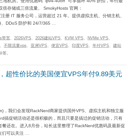
三地机房。使用优惠码 `ipv4-40off` 可享循环 40% 折扣，年付最
双倍存储或三倍流量。 SmokyHosts 官网：
2004 年，印度注册 IT 服务公司，运营超过 21 年。提供虚拟主机、分销主机、
oS 防护和 24/7/365 …
ps带宽
、
2026VPS
、
2026建站VPS
、
KVM VPS
、
NVMe VPS
、
、
不限流量vps
、
亚洲VPS
、
便宜VPS
、
印度VPS
、
年付VPS
、
建站
标签。
理，超性价比的美国便宜VPS年付9.89美元
log.cn)，我们会发现RackNerd商家提供国外VPS、虚拟主机和独立服
erd搞促销活动还是很积极的，而且只要是搞过的促销活动，只有
还在。进入8月份，站长这里整理了RackNerd优惠码及最新促
友们可以关注 …