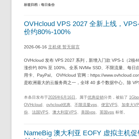
标签归档：
每日备份
OVHcloud VPS 2027 全新上线，VPS
价约80%-100%
2026-06-16
主机佬
暂无留言
OVHcloud 发布 VPS 2027 系列，新增入门款 VPS-1（2核4G/
涨价约 80% 至 100%。全系 NVMe SSD、不限流量、
用卡、PayPal。 OVHcloud 官网：https://www.ovhcloud.
是欧洲最大的云服务商之一，全球 40 多个数据中心。除 VP
本条目发布于
2026年6月16日
。属于
优惠促销
分类，被贴了
1Gb
OVHcloud
、
ovhcloud优惠
、
不限流量vps
、
便宜VPS
、
加拿大VP
份
、
法国VPS
、
澳大利亚VPS
、
美国vps
、
英国vps
标签。
NameBig 澳大利亚 EOFY 虚拟主机促销