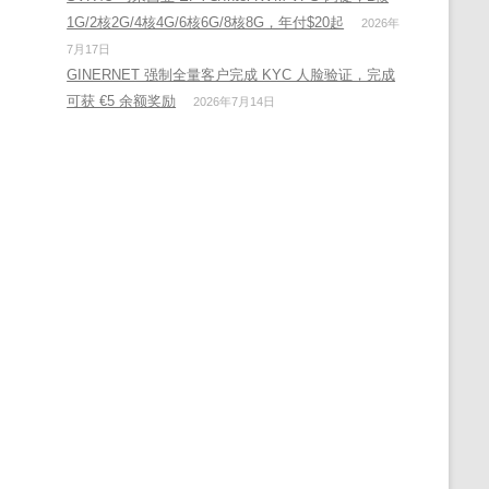
1G/2核2G/4核4G/6核6G/8核8G，年付$20起
2026年
7月17日
GINERNET 强制全量客户完成 KYC 人脸验证，完成
可获 €5 余额奖励
2026年7月14日