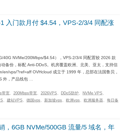
-1 入门款月付 $4.54，VPS-2/3/4 同配涨
40G NVMe/200Mbps/$4.54），VPS-2/3/4 同配置较 2026 款
每日自动备份，标配 Anti-DDoS。机房覆盖欧洲、北美、亚太，支持信
com/en/vps/?ref=aff OVHcloud 成立于 1999 年，总部在法国鲁贝，
S 外，产品线包 …
ps带宽
、
200Mbps带宽
、
2026VPS
、
DDoS防护
、
NVMe VPS
、
S
、
建站VPS
、
德国vps
、
新加坡vps
、
欧洲vps
、
欧洲服务器
、
每日备
，6GB NVMe/500GB 流量/5 域名，年