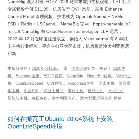
NameBig 澳大利亚 EOFY 2026 财年末虚拟主机促销，LET 社区
专属套餐年付 $11.99。机房位于 OVH 悉尼，采用 Enhance
Control Panel 管理面板，技术栈为 OpenLiteSpeed + NVMe
SSD + Redis + LSCache。 NameBig 官网：https://namebig.io?
ref=aff NameBig 由 CloudNeuron Technologies LLP 运营，
2022 年 12 月在印度注册成立，创始人 Vikas Verma 有 8 年以
上主机行业经验。平台主打亚太区市场，机房覆盖澳大利亚悉尼
和新 …
本条目发布于
2026年6月13日
。属于
优惠促销
分类，被贴了
2026主
机
、
Enhance面板
、
EOFY促销
、
NameBig
、
NameBig优惠
、
NVMe主
机
、
OpenLiteSpeed
、
OVH主机
、
wordpress主机
、
亚太主机
、
便宜虚
拟主机
、
免费SSL
、
印度主机商
、
年付主机
、
建站主机
、
悉尼主机
、
新加坡主机
、
每日备份
、
澳大利亚主机
、
澳大利亚虚拟主机
标签。
如何在搬瓦工Ubuntu 20.04系统上安装
OpenLiteSpeed环境