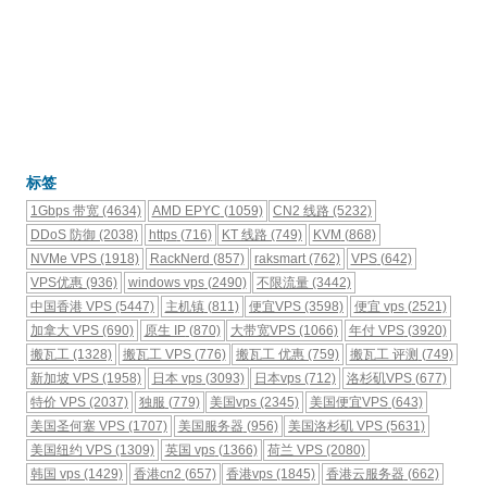
标签
1Gbps 带宽
(4634)
AMD EPYC
(1059)
CN2 线路
(5232)
DDoS 防御
(2038)
https
(716)
KT 线路
(749)
KVM
(868)
NVMe VPS
(1918)
RackNerd
(857)
raksmart
(762)
VPS
(642)
VPS优惠
(936)
windows vps
(2490)
不限流量
(3442)
中国香港 VPS
(5447)
主机镇
(811)
便宜VPS
(3598)
便宜 vps
(2521)
加拿大 VPS
(690)
原生 IP
(870)
大带宽VPS
(1066)
年付 VPS
(3920)
搬瓦工
(1328)
搬瓦工 VPS
(776)
搬瓦工 优惠
(759)
搬瓦工 评测
(749)
新加坡 VPS
(1958)
日本 vps
(3093)
日本vps
(712)
洛杉矶VPS
(677)
特价 VPS
(2037)
独服
(779)
美国vps
(2345)
美国便宜VPS
(643)
美国圣何塞 VPS
(1707)
美国服务器
(956)
美国洛杉矶 VPS
(5631)
美国纽约 VPS
(1309)
英国 vps
(1366)
荷兰 VPS
(2080)
韩国 vps
(1429)
香港cn2
(657)
香港vps
(1845)
香港云服务器
(662)