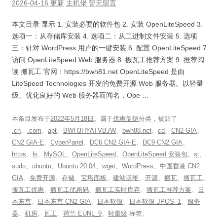
2026-04-16 更新
主机佬
暂无留言
本文目录 显示 1. 安装必要的软件包 2. 安装 OpenLiteSpeed 3.
选项一：从存储库安装 4. 选项二：从二进制文件安装 5. 选项
三：针对 WordPress 用户的一键安装 6. 配置 OpenLiteSpeed 7.
访问 OpenLiteSpeed Web 服务器 8. 搬瓦工推荐方案 9. 推荐阅
读 搬瓦工 官网：https://bwh81.net OpenLiteSpeed 是由
LiteSpeed Technologies 开发的免费开源 Web 服务器。以轻量
级、优化良好的 Web 服务器而闻名，Ope …
本条目发布于
2022年5月18日
。属于
优惠促销
分类，被贴了
.cn
、
.com
、
apt
、
BWH3HYATVBJW
、
bwh88.net
、
cd
、
CN2 GIA
、
CN2 GIA-E
、
CyberPanel
、
DC6 CN2 GIA-E
、
DC9 CN2 GIA
、
https
、
ls
、
MySQL
、
OpenLiteSpeed
、
OpenLiteSpeed 安装包
、
sl
、
sudo
、
ubuntu
、
Ubuntu 20.04
、
wget
、
WordPress
、
中国香港 CN2
GIA
、
免费开源
、
存储
、
宝塔面板
、
建站运维
、
开源
、
搬瓦
、
搬瓦工
、
搬瓦工优惠
、
搬瓦工优惠码
、
搬瓦工实时库存
、
搬瓦工推荐方案
、
日
本东京
、
日本东京 CN2 GIA
、
日本软银
、
日本软银 JPOS_1
、
服务
器
、
机房
、
瓦工
、
荷兰 EUNL_9
、
轻量级
标签。