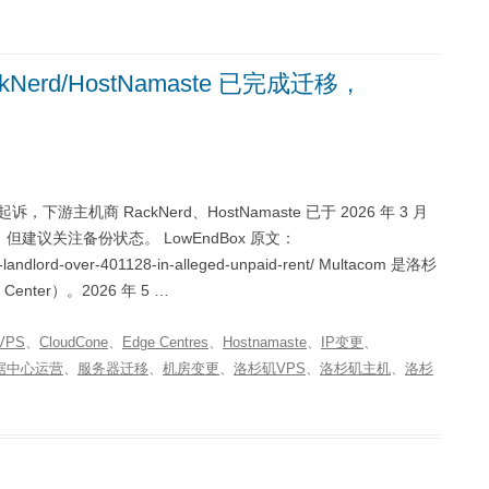
Nerd/HostNamaste 已完成迁移，
东起诉，下游主机商 RackNerd、HostNamaste 已于 2026 年 3 月
，但建议关注备份状态。 LowEndBox 原文：
r-landlord-over-401128-in-alleged-unpaid-rent/ Multacom 是洛杉
Center）。2026 年 5 …
VPS
、
CloudCone
、
Edge Centres
、
Hostnamaste
、
IP变更
、
据中心运营
、
服务器迁移
、
机房变更
、
洛杉矶VPS
、
洛杉矶主机
、
洛杉