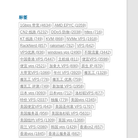
标签
1Gbps 带宽
(4634)
AMD EPYC
(1059)
CN2 线路
(5232)
DDoS 防御
(2038)
https
(716)
KT 线路
(749)
KVM
(868)
NVMe VPS
(1918)
RackNerd
(857)
raksmart
(762)
VPS
(642)
VPS优惠
(936)
windows vps
(2490)
不限流量
(3442)
中国香港 VPS
(5447)
主机镇
(811)
便宜VPS
(3598)
便宜 vps
(2521)
加拿大 VPS
(690)
原生 IP
(870)
大带宽VPS
(1066)
年付 VPS
(3920)
搬瓦工
(1328)
搬瓦工 VPS
(776)
搬瓦工 优惠
(759)
搬瓦工 评测
(749)
新加坡 VPS
(1958)
日本 vps
(3093)
日本vps
(712)
洛杉矶VPS
(677)
特价 VPS
(2037)
独服
(779)
美国vps
(2345)
美国便宜VPS
(643)
美国圣何塞 VPS
(1707)
美国服务器
(956)
美国洛杉矶 VPS
(5631)
美国纽约 VPS
(1309)
英国 vps
(1366)
荷兰 VPS
(2080)
韩国 vps
(1429)
香港cn2
(657)
香港vps
(1845)
香港云服务器
(662)