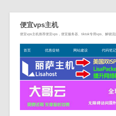
便宜vps主机
便宜vps主机推荐便宜vps，便宜服务器、tiktok专用vps、解锁
首页
优惠促销
网站建设
代码笔