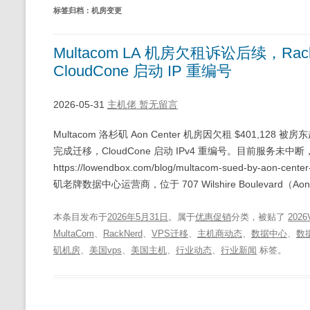
标签归档：
机房变更
Multacom LA 机房欠租诉讼后续，Rack
CloudCone 启动 IP 重编号
2026-05-31
主机佬
暂无留言
Multacom 洛杉矶 Aon Center 机房因欠租 $401,128 被房
完成迁移，CloudCone 启动 IPv4 重编号。目前服务未中断
https://lowendbox.com/blog/multacom-sued-by-aon-cente
矶老牌数据中心运营商，位于 707 Wilshire Boulevard（Aon 
本条目发布于
2026年5月31日
。属于
优惠促销
分类，被贴了
2026
MultaCom
、
RackNerd
、
VPS迁移
、
主机商动态
、
数据中心
、
数
矶机房
、
美国vps
、
美国主机
、
行业动态
、
行业新闻
标签。