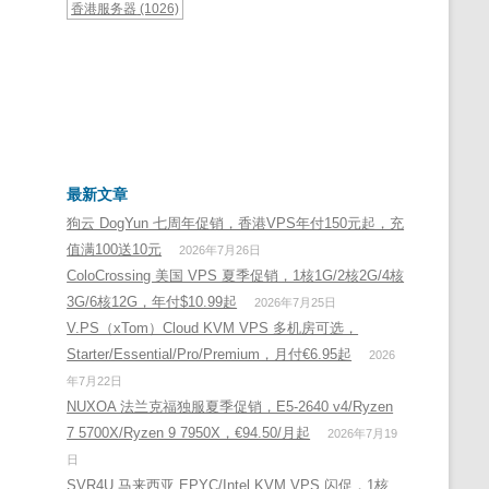
香港服务器
(1026)
最新文章
狗云 DogYun 七周年促销，香港VPS年付150元起，充
值满100送10元
2026年7月26日
ColoCrossing 美国 VPS 夏季促销，1核1G/2核2G/4核
3G/6核12G，年付$10.99起
2026年7月25日
V.PS（xTom）Cloud KVM VPS 多机房可选，
Starter/Essential/Pro/Premium，月付€6.95起
2026
年7月22日
NUXOA 法兰克福独服夏季促销，E5-2640 v4/Ryzen
7 5700X/Ryzen 9 7950X，€94.50/月起
2026年7月19
日
SVR4U 马来西亚 EPYC/Intel KVM VPS 闪促，1核