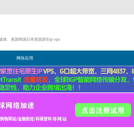
流媒体、美国韩国日本英国原生ip vps
跳
至
记
网络应用
正
文