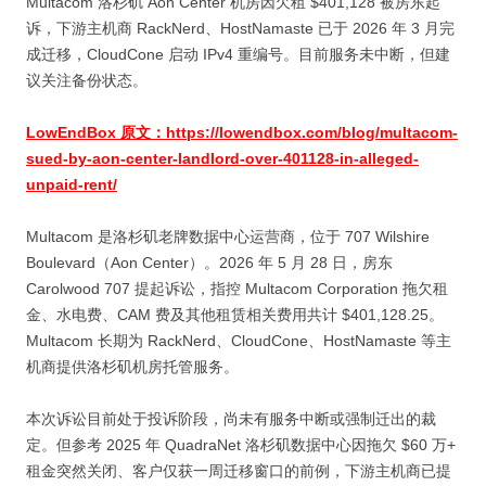
Multacom 洛杉矶 Aon Center 机房因欠租 $401,128 被房东起
诉，下游主机商 RackNerd、HostNamaste 已于 2026 年 3 月完
成迁移，CloudCone 启动 IPv4 重编号。目前服务未中断，但建
议关注备份状态。
LowEndBox 原文：https://lowendbox.com/blog/multacom-
sued-by-aon-center-landlord-over-401128-in-alleged-
unpaid-rent/
Multacom 是洛杉矶老牌数据中心运营商，位于 707 Wilshire
Boulevard（Aon Center）。2026 年 5 月 28 日，房东
Carolwood 707 提起诉讼，指控 Multacom Corporation 拖欠租
金、水电费、CAM 费及其他租赁相关费用共计 $401,128.25。
Multacom 长期为 RackNerd、CloudCone、HostNamaste 等主
机商提供洛杉矶机房托管服务。
本次诉讼目前处于投诉阶段，尚未有服务中断或强制迁出的裁
定。但参考 2025 年 QuadraNet 洛杉矶数据中心因拖欠 $60 万+
租金突然关闭、客户仅获一周迁移窗口的前例，下游主机商已提