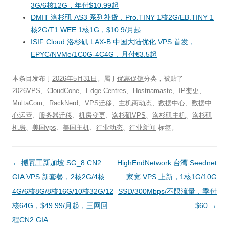
3G/6核12G，年付$10.99起
DMIT 洛杉矶 AS3 系列补货，Pro.TINY 1核2G/EB.TINY 1
核2G/T1.WEE 1核1G，$10.9/月起
ISIF Cloud 洛杉矶 LAX-B 中国大陆优化 VPS 首发，
EPYC/NVMe/1C0G-4C4G，月付€3.5起
本条目发布于
2026年5月31日
。属于
优惠促销
分类，被贴了
2026VPS
、
CloudCone
、
Edge Centres
、
Hostnamaste
、
IP变更
、
MultaCom
、
RackNerd
、
VPS迁移
、
主机商动态
、
数据中心
、
数据中
心运营
、
服务器迁移
、
机房变更
、
洛杉矶VPS
、
洛杉矶主机
、
洛杉矶
机房
、
美国vps
、
美国主机
、
行业动态
、
行业新闻
标签。
文
←
搬瓦工新加坡 SG_8 CN2
HighEndNetwork 台湾 Seednet
章
GIA VPS 新套餐，2核2G/4核
家宽 VPS 上新，1核1G/10G
导
4G/6核8G/8核16G/10核32G/12
SSD/300Mbps/不限流量，季付
航
核64G，$49.99/月起，三网回
$60
→
程CN2 GIA