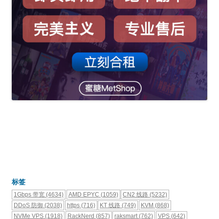
标签
1Gbps 带宽
(4634)
AMD EPYC
(1059)
CN2 线路
(5232)
DDoS 防御
(2038)
https
(716)
KT 线路
(749)
KVM
(868)
NVMe VPS
(1918)
RackNerd
(857)
raksmart
(762)
VPS
(642)