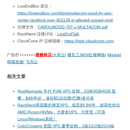
LowEndBox 原文：
https://lowendbox.com/blog/multacom-sued-by-aon-
center-landlord-over-401128-in-alleged-unpaid-rent/
法律文件：
CAROLWOOD-707-v-MULTACOM.pdf
RackNerd 迁移讨论：
LowEndTalk
CloudCone IP 迁移指南：
https://help.cloudcone.com
广告栏+++++++
蜜糖商店
|
大哥云
|
搬瓦工JMS
|
红莓网络
|
Mielink
|
萌喵加速
|
飞鸟云
相关文章
HostNamaste 年付 KVM VPS 促销，2GB/3GB/4GB 套
餐，$48/年起，洛杉矶/达拉斯/巴黎/多伦多
RackNerd美国最的便宜VPS、低至$9.89/年、超高性价比
AMD Ryzen+NVMe、大硬盘VPS、大带宽（可选
Linux/Windows系统）
ColoCrossing 美国 VPS 夏季促销，1核1G/2核2G/4核