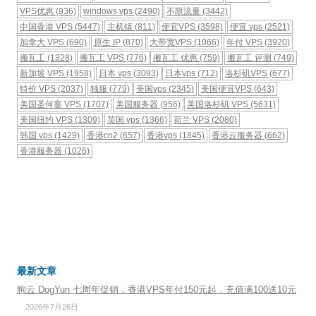
VPS优惠
(936)
windows vps
(2490)
不限流量
(3442)
中国香港 VPS
(5447)
主机镇
(811)
便宜VPS
(3598)
便宜 vps
(2521)
加拿大 VPS
(690)
原生 IP
(870)
大带宽VPS
(1066)
年付 VPS
(3920)
搬瓦工
(1328)
搬瓦工 VPS
(776)
搬瓦工 优惠
(759)
搬瓦工 评测
(749)
新加坡 VPS
(1958)
日本 vps
(3093)
日本vps
(712)
洛杉矶VPS
(677)
特价 VPS
(2037)
独服
(779)
美国vps
(2345)
美国便宜VPS
(643)
美国圣何塞 VPS
(1707)
美国服务器
(956)
美国洛杉矶 VPS
(5631)
美国纽约 VPS
(1309)
英国 vps
(1366)
荷兰 VPS
(2080)
韩国 vps
(1429)
香港cn2
(657)
香港vps
(1845)
香港云服务器
(662)
香港服务器
(1026)
最新文章
狗云 DogYun 七周年促销，香港VPS年付150元起，充值满100送10元
2026年7月26日