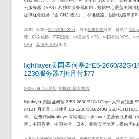
CN2 接入）。另有美国特价 VPS 年付 $10.9 起。支持支付宝、Pa
云服务器（VPS）和独立服务器租用，数据中心覆盖美国洛
提供优化线路（含 CN2 接入）、标准线路、国际线路等多种
本条目发布于
2025年9月28日
。属于
优惠促销
分类，被贴了
1Gb
荐
、
CN2 线路
、
不限流量
、
中国台湾 VPS
、
中国香港 VPS
、
年付
VPS
、
菲律宾 VPS
标签。
lightlayer美国圣何塞2*E5-2660/
1230服务器7折月付$77
2026-04-16 更新
主机佬
暂无留言
lightlayer 美国圣何塞 2*E5-2660/32G/1Gbps 大带宽
@10T 月流量；菲律宾 E3-1230/16G/240G SSD+1TB 
卡。 点击访问lightlayer官网地址 lightlayer 
塞，中国香港、中国台湾，日本、菲律宾等地区，提供优化线路
本条目发布于
2025年9月26日
。属于
优惠促销
分类，被贴了
1Gb