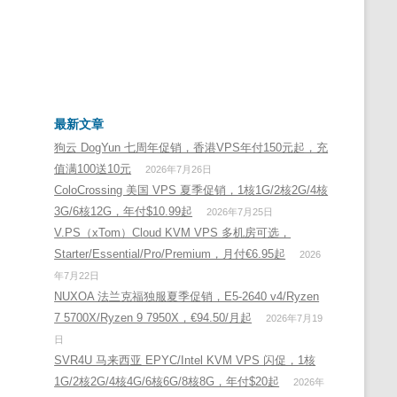
最新文章
狗云 DogYun 七周年促销，香港VPS年付150元起，充
值满100送10元
2026年7月26日
ColoCrossing 美国 VPS 夏季促销，1核1G/2核2G/4核
3G/6核12G，年付$10.99起
2026年7月25日
V.PS（xTom）Cloud KVM VPS 多机房可选，
Starter/Essential/Pro/Premium，月付€6.95起
2026
年7月22日
NUXOA 法兰克福独服夏季促销，E5-2640 v4/Ryzen
7 5700X/Ryzen 9 7950X，€94.50/月起
2026年7月19
日
SVR4U 马来西亚 EPYC/Intel KVM VPS 闪促，1核
1G/2核2G/4核4G/6核6G/8核8G，年付$20起
2026年