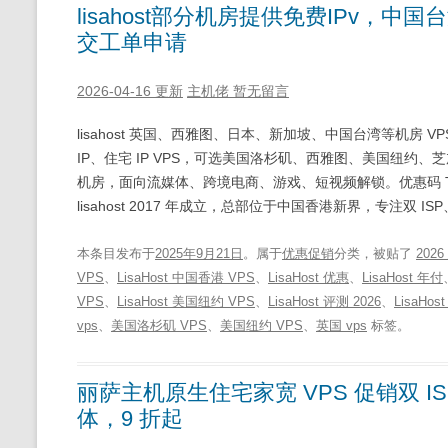
lisahost部分机房提供免费IPv，中
交工单申请
2026-04-16 更新
主机佬
暂无留言
lisahost 英国、西雅图、日本、新加坡、中国台湾等机房 V
IP、住宅 IP VPS，可选美国洛杉矶、西雅图、美国纽
机房，面向流媒体、跨境电商、游戏、短视频解锁。优惠码 TS-CBP
lisahost 2017 年成立，总部位于中国香港新界，专注双 ISP
本条目发布于
2025年9月21日
。属于
优惠促销
分类，被贴了
202
VPS
、
LisaHost 中国香港 VPS
、
LisaHost 优惠
、
LisaHost 年付
VPS
、
LisaHost 美国纽约 VPS
、
LisaHost 评测 2026
、
LisaHo
vps
、
美国洛杉矶 VPS
、
美国纽约 VPS
、
英国 vps
标签。
丽萨主机原生住宅家宽 VPS 促销双 I
体，9 折起