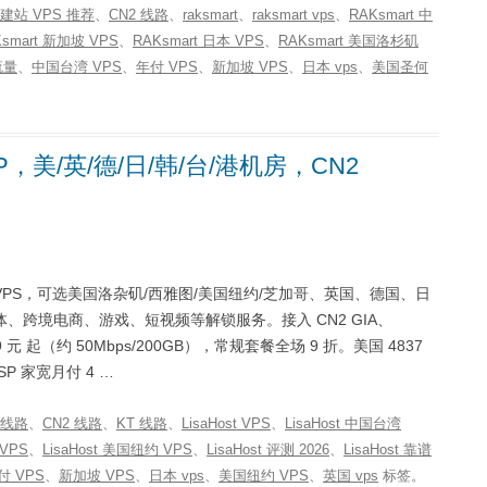
6 建站 VPS 推荐
、
CN2 线路
、
raksmart
、
raksmart vps
、
RAKsmart 中
Ksmart 新加坡 VPS
、
RAKsmart 日本 VPS
、
RAKsmart 美国洛杉矶
流量
、
中国台湾 VPS
、
年付 VPS
、
新加坡 VPS
、
日本 vps
、
美国圣何
生IP，美/英/德/日/韩/台/港机房，CN2
、家宽 VPS，可选美国洛杂矶/西雅图/美国纽约/芝加哥、英国、德国、日
跨境电商、游戏、短视频等解锁服务。接入 CN2 GIA、
 元 起（约 50Mbps/200GB），常规套餐全场 9 折。美国 4837
P 家宽月付 4 …
7 线路
、
CN2 线路
、
KT 线路
、
LisaHost VPS
、
LisaHost 中国台湾
 VPS
、
LisaHost 美国纽约 VPS
、
LisaHost 评测 2026
、
LisaHost 靠谱
付 VPS
、
新加坡 VPS
、
日本 vps
、
美国纽约 VPS
、
英国 vps
标签。