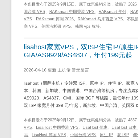
本条目发布于
2025年9月15日
。属于
优惠促销
分类，被贴了
202
国台湾 VPS
、
RAKsmart 中国香港 VPS
、
RAKsmart 年付
、
RA
VPS
、
RAKsmart 评测 2026
、
RAKsmart 马来西亚 VPS
、
不限
塞 VPS
、
美国洛杉矶 VPS
、
韩国 vps
标签。
lisahost家宽VPS，双ISP住宅IP/原
GIA/AS9929/AS4837，年付199元起
2026-04-16 更新
主机佬
暂无留言
lisahost（丽萨主机）专注双 ISP、原生 IP、住宅 IP
本、韩国、新加坡、中国香港、中国台湾等机房，专注流媒体、
AS9929、AS4837、CMI、国际 BGP 等线路，最低年付 199
双 ISP 家宽月付 399 元/年起，新加坡、中国台湾、英国双 IS
本条目发布于
2025年9月12日
。属于
优惠促销
分类，被贴了
483
VPS
、
LisaHost 中国香港 VPS
、
LisaHost 优惠
、
LisaHost 日本
吗
、
LisaHost 韩国 VPS
、
中国台湾 VPS
、
原生 IP
、
双 ISP
、
年