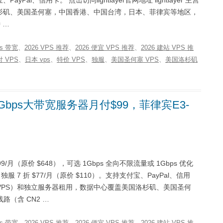
yPal、信用卡。 点击访问lightlayer官网地址 lightlayer 主营
杉矶、美国圣何塞，中国香港、中国台湾，日本、菲律宾等地区，
 …
ps 带宽
、
2026 VPS 推荐
、
2026 便宜 VPS 推荐
、
2026 建站 VPS 推
 VPS
、
日本 vps
、
特价 VPS
、
独服
、
美国圣何塞 VPS
、
美国洛杉矶
32G/1Gbps大带宽服务器月付$99，菲律宾E3-
独服 $99/月（原价 $648），可选 1Gbps 全向不限流量或 1Gbps 优化
HDD 独服 7 折 $77/月（原价 $110）。支持支付宝、PayPal、信用
主营云服务器（VPS）和独立服务器租用，数据中心覆盖美国洛杉矶、美国圣何
（含 CN2 …
ps 带宽
、
2026 VPS 推荐
、
2026 便宜 VPS 推荐
、
2026 建站 VPS 推