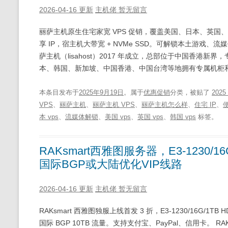
2026-04-16 更新
主机佬
暂无留言
丽萨主机原生住宅家宽 VPS 促销，覆盖美国、日本、英国、
享 IP，宿主机大带宽 + NVMe SSD。可解锁本土游戏、流媒体
萨主机（lisahost）2017 年成立，总部位于中国香港新界，
本、韩国、新加坡、中国香港、中国台湾等地拥有专属机柜和
本条目发布于
2025年9月19日
。属于
优惠促销
分类，被贴了
202
VPS
、
丽萨主机
、
丽萨主机 VPS
、
丽萨主机怎么样
、
住宅 IP
、
便
本 vps
、
流媒体解锁
、
美国 vps
、
英国 vps
、
韩国 vps
标签。
RAKsmart西雅图服务器，E3-1230/
国际BGP或大陆优化VIP线路
2026-04-16 更新
主机佬
暂无留言
RAKsmart 西雅图独服上线首发 3 折，E3-1230/16G/1TB H
国际 BGP 10TB 流量。支持支付宝、PayPal、信用卡。 RAKsmart 