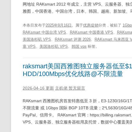
网地址 RAKsmart 2012 年成立，主营 VPS、云
雅图，中国香港、中国台湾，日本、韩国、越南、新加坡、马
本条目发布于
2025年9月16日
。属于
优惠促销
分类，被贴了
1Gb
RAKsmart 中国台湾 VPS
、
RAKsmart 中国香港 VPS
、
RAKsma
美国洛杉矶 VPS
、
RAKsmart 评测 2026
、
RAKsmart 马来西亚 
塞 VPS
、
美国洛杉矶 VPS
、
韩国 vps
标签。
raksmart美国西雅图独立服务器低至$19.
HDD/100Mbps优化线路@不限流量
2026-04-16 更新
主机佬
暂无留言
RAKsmart 西雅图机房首发特惠低至 3 折，E3-1230/16G/1
不限流量 或 1Gbps 国际 BGP 10TB 流量；2*L5630/16
PayPal、信用卡。 RAKsmart 官网：https://billing.raks
VPS、云服务器、独立服务器租用及托管，数据中心覆盖美国