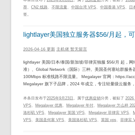
荐
、
CN2 线路
、
不限流量
、
中国台湾 VPS
、
中国香港 VPS
、
日本
签。
lightlayer美国独立服务器$56/月
2026-04-16 更新
主机佬
暂无留言
lightlayer 美国/日本/泰国/新加坡/菲律宾独服 $56/月 起，网络
准）、Global Network（国际）三种。美国圣何塞站群服务器默认 /
100Mbps 标准线路不限流量。 Megalayer 官网：https://account
Megalayer 旗下子品牌，2024 年成立，专注轻量级云服务
本条目发布于
2025年9月23日
。属于
优惠促销
分类，被贴了
202
VPS
、
Megalayer 优惠
、
Megalayer 年付
、
Megalayer 怎么样 20
洛杉矶 VPS
、
Megalayer 英国 VPS
、
Megalayer 菲律宾 VPS
、
VPS
、
美国圣何塞 VPS
、
美国洛杉矶 VPS
、
英国 vps
、
菲律宾 