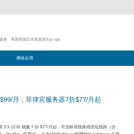
流媒体、美国韩国日本英国原生ip vps
跳
至
记
网络应用
正
文
独服$99/月，菲律宾服务器7折$77/月起
菲律宾 E3-1230 独服 7 折 $77/月起，可选标准线路或优化线路（含