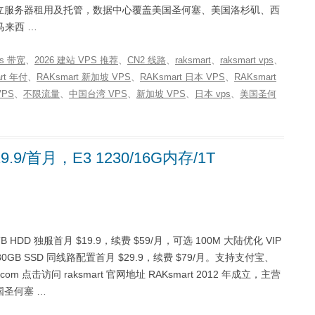
服务器、独立服务器租用及托管，数据中心覆盖美国圣何塞、美国洛杉矶、西
来西 …
ps 带宽
、
2026 建站 VPS 推荐
、
CN2 线路
、
raksmart
、
raksmart vps
、
rt 年付
、
RAKsmart 新加坡 VPS
、
RAKsmart 日本 VPS
、
RAKsmart
VPS
、
不限流量
、
中国台湾 VPS
、
新加坡 VPS
、
日本 vps
、
美国圣何
9/首月，E3 1230/16G内存/1T
TB HDD 独服首月 $19.9，续费 $59/月，可选 100M 大陆优化 VIP
G/480GB SSD 同线路配置首月 $29.9，续费 $79/月。支持支付宝、
mart.com 点击访问 raksmart 官网地址 RAKsmart 2012 年成立，主营
圣何塞 …