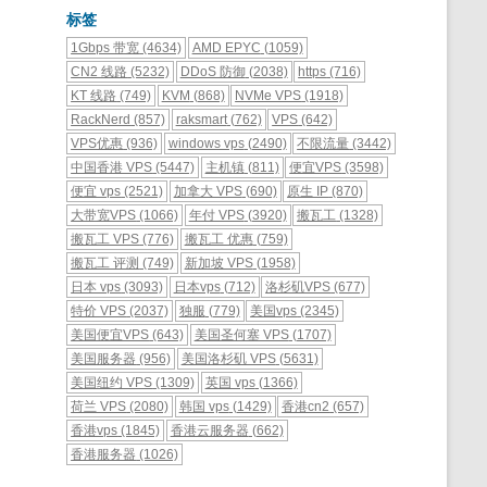
标签
1Gbps 带宽
(4634)
AMD EPYC
(1059)
CN2 线路
(5232)
DDoS 防御
(2038)
https
(716)
KT 线路
(749)
KVM
(868)
NVMe VPS
(1918)
RackNerd
(857)
raksmart
(762)
VPS
(642)
VPS优惠
(936)
windows vps
(2490)
不限流量
(3442)
中国香港 VPS
(5447)
主机镇
(811)
便宜VPS
(3598)
便宜 vps
(2521)
加拿大 VPS
(690)
原生 IP
(870)
大带宽VPS
(1066)
年付 VPS
(3920)
搬瓦工
(1328)
搬瓦工 VPS
(776)
搬瓦工 优惠
(759)
搬瓦工 评测
(749)
新加坡 VPS
(1958)
日本 vps
(3093)
日本vps
(712)
洛杉矶VPS
(677)
特价 VPS
(2037)
独服
(779)
美国vps
(2345)
美国便宜VPS
(643)
美国圣何塞 VPS
(1707)
美国服务器
(956)
美国洛杉矶 VPS
(5631)
美国纽约 VPS
(1309)
英国 vps
(1366)
荷兰 VPS
(2080)
韩国 vps
(1429)
香港cn2
(657)
香港vps
(1845)
香港云服务器
(662)
香港服务器
(1026)