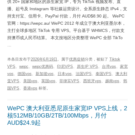
供 20+ 国家和地区的原生家宽 IP，专为 TikTok 视频发布、直
播、起号及 Instagram 等社媒运营设计。全系原生静态 IPv4，支
持支付宝、信用卡、PayPal 付款，月付 AUD$8.90 起。 WePC
官网：https://wepc.au/ WePC 2012 年成立于澳大利亚墨尔本，
主打全球多地区 TikTok 专用 VPS。平台基于 WHMCS，付款支
持澳币或人民币结算。 本文按地区分类整理 WePC 全部 TikTo
…
本条目发布于
2026年6月19日
。属于
优惠促销
分类，被贴了
Tiktok
VPS
、
wepc
、
wepc优惠码
、
印尼VPS
、
原生IP VPS
、
台湾vps
、
家宽
vps
、
德国vps
、
新加坡vps
、
日本vps
、
法国VPS
、
泰国VPS
、
澳大利
亚VPS
、
美国vps
、
英国vps
、
菲律宾VPS
、
西班牙vps
、
越南vps
、
韩
国VPS
、
香港vps
标签。
WePC 澳大利亚悉尼原生家宽IP VPS上线，2
核512MB/10GB/2TB/100Mbps，月付
AUD$24.9起