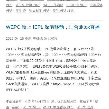
VPS
、
WEPC 评测 2026
、
WEPC 靠谱吗
、
中国台湾 VPS
、
中国香港
VPS
、
原生 IP
、
澳大利亚 VPS
、
荷兰 VPS
标签。
WEPC 新上 IEPL 深港移动，适合tiktok直播
2026-04-16 更新
主机佬
暂无留言
WEPC 上线了深港移动 IEPL 流量转发业务，有 50mbps 和
100mbps 深港移动线路，其中100 mbps深港移动IEPL 100M独
享专线，可承载20-25位主播同时在线，SSH交付中国香港出
口，已包含3端，IEPL服务除非WEPC拔线停服,否则不可退款。
WEPC主要是做tiktok直播vps和线路，现在有澳大利亚，泰国、
美国、菲律宾、越南、英国、马来西亚德国和新加坡，非常适合
tiktok直播运营。 WEPC 官网：https://wepc.au 50M 深港移动
IEPL AUD$319. …
本条目发布于
2024年12月12日
。属于
优惠促销
分类，被贴了
KT 线
路
、
wepc
、
WEPC VPS
、
WEPC 中国香港 VPS
、
WEPC 优惠
、