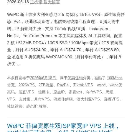
2026-06-18
主机佬
暂无留言
WePC 新上线澳大利亚悉尼 2.5 网优化 TikTok VPS，原生家宽静
态 IPv4，联通移动直连，电信去程绕路回程直连，直播无需中
转。IP 解锁能力强，支持 TikTok 视频/直播、Instagram、
Netflix、YouTube Premium 等主流流媒体及 AI 工具访问。配置
2 核 / 512MB DDR4 / 10GB SSD / 100Mbps 带宽 / 2TB 双向流
量，月付 AUD$24.90，季付 AUD$74.70，年付 AUD$298.80。
全场通用 9 折优惠码 WePCMON90（月付季付有效），年付 8
折优 …
本条目发布于
2026年6月18日
。属于
优惠促销
分类，被贴了
100Mbps
带宽
、
2026VPS
、
2TB流量
、
PayPal
、
Tiktok VPS
、
wepc
、
wepc优
惠码
、
便宜VPS
、
信用卡
、
原生IP
、
家宽vps
、
年付VPS
、
悉尼
VPS
、
支付宝
、
月付VPS
、
流媒体解锁
、
澳大利亚VPS
、
直播VPS
、
社媒运营
、
静态IP
标签。
WePC 菲律宾原生双ISP家宽IP VPS 上线，