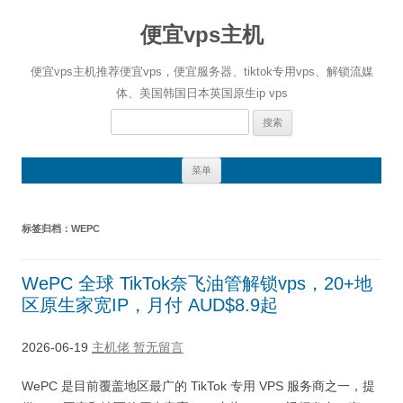
便宜vps主机
便宜vps主机推荐便宜vps，便宜服务器、tiktok专用vps、解锁流媒
体、美国韩国日本英国原生ip vps
搜
索：
跳
菜单
至
正
文
标签归档：
WEPC
WePC 全球 TikTok奈飞油管解锁vps，20+地
区原生家宽IP，月付 AUD$8.9起
2026-06-19
主机佬
暂无留言
WePC 是目前覆盖地区最广的 TikTok 专用 VPS 服务商之一，提