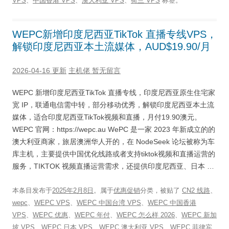
VPS
、
中国香港 VPS
、
澳大利亚 VPS
、
荷兰 VPS
标签。
WEPC新增印度尼西亚TikTok 直播专线VPS，
解锁印度尼西亚本土流媒体，AUD$19.90/月
2026-04-16 更新
主机佬
暂无留言
WEPC 新增印度尼西亚TikTok 直播专线，印度尼西亚原生住宅家
宽 IP，联通电信需中转，部分移动优秀，解锁印度尼西亚本土流
媒体，适合印度尼西亚TikTok视频和直播，月付19.90澳元。
WEPC 官网：https://wepc.au WePC 是一家 2023 年新成立的的
澳大利亚商家，旅居澳洲华人开的，在 NodeSeek 论坛被称为车
库主机，主要提供中国优化线路或者支持tiktok视频和直播运营的
服务，TIKTOK 视频直播运营需求，还提供印度尼西亚、日本 …
本条目发布于
2025年2月8日
。属于
优惠促销
分类，被贴了
CN2 线路
、
wepc
、
WEPC VPS
、
WEPC 中国台湾 VPS
、
WEPC 中国香港
VPS
、
WEPC 优惠
、
WEPC 年付
、
WEPC 怎么样 2026
、
WEPC 新加
坡 VPS
、
WEPC 日本 VPS
、
WEPC 澳大利亚 VPS
、
WEPC 菲律宾