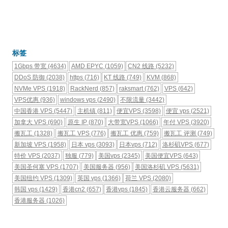
标签
1Gbps 带宽
(4634)
AMD EPYC
(1059)
CN2 线路
(5232)
DDoS 防御
(2038)
https
(716)
KT 线路
(749)
KVM
(868)
NVMe VPS
(1918)
RackNerd
(857)
raksmart
(762)
VPS
(642)
VPS优惠
(936)
windows vps
(2490)
不限流量
(3442)
中国香港 VPS
(5447)
主机镇
(811)
便宜VPS
(3598)
便宜 vps
(2521)
加拿大 VPS
(690)
原生 IP
(870)
大带宽VPS
(1066)
年付 VPS
(3920)
搬瓦工
(1328)
搬瓦工 VPS
(776)
搬瓦工 优惠
(759)
搬瓦工 评测
(749)
新加坡 VPS
(1958)
日本 vps
(3093)
日本vps
(712)
洛杉矶VPS
(677)
特价 VPS
(2037)
独服
(779)
美国vps
(2345)
美国便宜VPS
(643)
美国圣何塞 VPS
(1707)
美国服务器
(956)
美国洛杉矶 VPS
(5631)
美国纽约 VPS
(1309)
英国 vps
(1366)
荷兰 VPS
(2080)
韩国 vps
(1429)
香港cn2
(657)
香港vps
(1845)
香港云服务器
(662)
香港服务器
(1026)