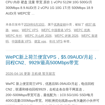
CPU 内存 硬盘 流量 带宽 原价 1 vCPU 512M 10G 500G/月
300Mbps 8.9 AUD/月 2 vCPU 1G 10G 1T/月 500Mbps 18.9
AUD/月 WEPC官 …
本条目发布于
2024年6月10日
。属于
优惠促销
分类，被贴了
4837 线
路
、
wepc
、
WEPC VPS
、
WEPC 中国香港 VPS
、
WEPC 优惠
、
WEPC 年付
、
WEPC 怎么样 2026
、
WEPC 评测 2026
、
WEPC 靠谱
吗
、
中国香港 VPS
、
便宜 vps
、
年付 VPS
标签。
WePC新上荷兰便宜VPS，$5.09AUD/月起，
回程CN2、9929/最高500Mbps带宽
2026-04-16 更新
主机佬
暂无留言
WePC 新上便宜荷兰VPS，优惠后$5.09AUD/月起，电信回程
CN2，联通和移动回程9929，去程走各自骨干网直连，
200~500Mbps带宽可选，最低配为：1C0.5G/10G SSD/每月
400G流量/200Mbps带宽。对欧洲优化线路vps有兴趣的小伙伴可