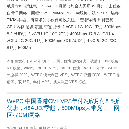
或月付8.5折优惠，7.56AUD/月起（约合人民币35/月），去程各
自骨干网络，回程9929/CMIN2/CN2 GIA线路，双ISP IP，堪称
TikTok神器。有需求的小伙伴可以关注。 套餐详情 月付套餐
CPU 内存 硬盘 流量 带宽 原价 2 vCPU 1G 10G 1T/月 300Mbps
8.9 AUD/月 2 vCPU 1G 10G 2T/月 400Mbps 17.9 AUD/月 4
vCPU 2G 20G 4T/月 500Mbps 33.9 AUD/月 4 vCPU 2G 20G
8T/月 500Mb …
本条目发布于
2024年3月7日
。属于
优惠促销
分类，被贴了
CN2 线路
、
KT 线路
、
wepc
、
WEPC VPS
、
WEPC 优惠
、
WEPC 年付
、
WEPC
怎么样 2026
、
WEPC 澳大利亚 VPS
、
WEPC 评测 2026
、
WEPC 靠
谱吗
、
双 ISP
、
年付 VPS
、
澳大利亚 VPS
标签。
WePC 中国香港CMI VPS年付7折/月付8.5折
优惠，48AUD/季起，500Mbps大带宽，三网
回程CMI网络
2026-04-16 更新
主机佬
暂无留言