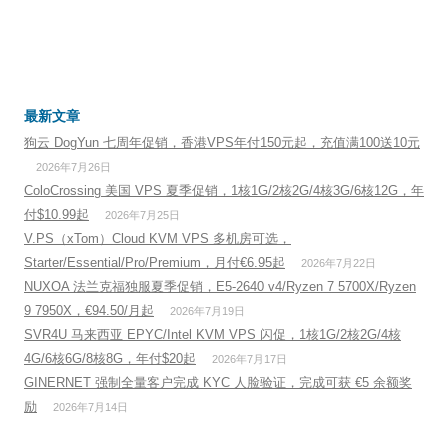
最新文章
狗云 DogYun 七周年促销，香港VPS年付150元起，充值满100送10元
2026年7月26日
ColoCrossing 美国 VPS 夏季促销，1核1G/2核2G/4核3G/6核12G，年
付$10.99起
2026年7月25日
V.PS（xTom）Cloud KVM VPS 多机房可选，
Starter/Essential/Pro/Premium，月付€6.95起
2026年7月22日
NUXOA 法兰克福独服夏季促销，E5-2640 v4/Ryzen 7 5700X/Ryzen
9 7950X，€94.50/月起
2026年7月19日
SVR4U 马来西亚 EPYC/Intel KVM VPS 闪促，1核1G/2核2G/4核
4G/6核6G/8核8G，年付$20起
2026年7月17日
GINERNET 强制全量客户完成 KYC 人脸验证，完成可获 €5 余额奖
励
2026年7月14日