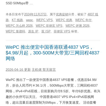
SSD 50Mbps带 …
本条目发布于
2024年11月27日
。属于
优惠促销
分类，被贴了
4837 线
路
、
KT 线路
、
wepc
、
WEPC VPS
、
WEPC 优惠
、
WEPC 年付
、
WEPC 怎么样 2026
、
WEPC 菲律宾 VPS
、
WEPC 评测 2026
、
WEPC 靠谱吗
、
原生 IP
、
双 ISP
、
菲律宾 VPS
标签。
WePC 推出便宜中国香港联通4837 VPS，
$4.98/月起，300-500M大带宽/三网回程4837
网络
2026-04-16 更新
主机佬
暂无留言
WePC 推出了一款便宜中国香港4837 VPS套餐，优惠后$4.98/
月，折合人民币约￥36.1/月，500Mbps大带宽，三网回程4837
网络，IPv4+IPv6双栈，目前新购月付8.5折、年付6折优惠。有兴
趣的小伙伴可以关注。 中国香港4837 VPS IPv4+IPv6双栈网
络，超出流量后速度限制为5Mbps，下月恢复速度。 活动套餐