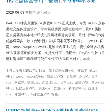
TK/社媒运营专用，全场月付9折/年付8折
2026-06-09
主机佬
暂无留言
WePC 菲律宾原生双ISP家宽IP VPS 正式上线，专为 TikTok 及各
类社交媒体运营设计。菲律宾机房提供原生住宅IP，双ISP属性，
适合需要真实本地IP环境的跨境社媒运营场景。月付9折/年付8折
优惠码同步生效（台湾/新加坡/美国家宽系列除外）。 WePC 官
网：https://wepc.au WePC 是澳大利亚主机商，提供全球多机房
VPS 及家宽IP解决方案。支持支付宝、信用卡、PayPal 付款（注
册时选择澳币币种即可使用支付宝/人民币支付）。本次 …
本条目发布于
2026年6月9日
。属于
优惠促销
分类，被贴了
Tiktok
VPS
、
wepc
、
wepc优惠码
、
加拿大VPS
、
原生IP
、
双ISP
、
台湾
vps
、
家宽IP
、
德国vps
、
新加坡vps
、
日本vps
、
法国VPS
、
澳大利亚
VPS
、
社媒运营VPS
、
美国vps
、
英国vps
、
菲律宾VPS
、
西班牙
vps
、
韩国VPS
、
马来西亚VPS
标签。
WEPC新增西班牙TikTok视频直播专线VPS，