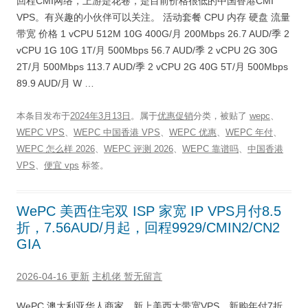
回程CMI网络，上游是花卷，是目前价格很低的中国香港CMI
VPS。有兴趣的小伙伴可以关注。 活动套餐 CPU 内存 硬盘 流量
带宽 价格 1 vCPU 512M 10G 400G/月 200Mbps 26.7 AUD/季 2
vCPU 1G 10G 1T/月 500Mbps 56.7 AUD/季 2 vCPU 2G 30G
2T/月 500Mbps 113.7 AUD/季 2 vCPU 2G 40G 5T/月 500Mbps
89.9 AUD/月 W …
本条目发布于
2024年3月13日
。属于
优惠促销
分类，被贴了
wepc
、
WEPC VPS
、
WEPC 中国香港 VPS
、
WEPC 优惠
、
WEPC 年付
、
WEPC 怎么样 2026
、
WEPC 评测 2026
、
WEPC 靠谱吗
、
中国香港
VPS
、
便宜 vps
标签。
WePC 美西住宅双 ISP 家宽 IP VPS月付8.5
折，7.56AUD/月起，回程9929/CMIN2/CN2
GIA
2026-04-16 更新
主机佬
暂无留言
WePC 澳大利亚华人商家，新上美西大带宽VPS，新购年付7折