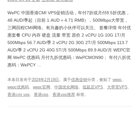
WePC 中国香港CMI VPS促销活动，年付7折或月付8.5折优惠，
48 AUD/季起（目前 1 AUD = 4.71 RMB），500Mbps大带宽，
三网回程CMI网络。有兴趣的小伙伴可以关注。 套餐详情 年付优
惠套餐 CPU 内存 硬盘 流量 带宽 原价 2 vCPU 1G 10G 1T/月
500Mbps 56.7 AUD/季 2 vCPU 2G 30G 2T/月 500Mbps 113.7
AUD/季 2 vCPU 2G 40G 5T/月 500Mbps 89.9 AUD/月 WEPC官
网 WePC 优惠码 月付九折优惠码：WePCMON90； 年付八折优
惠码：WePCY …
本条目发布于
2024年2月19日
。属于
优惠促销
分类，被贴了
wepc
、
wepc优惠码
、
wepc官网
、
中国优化网络
、
低延迟VPS
、
大带宽VPS
、
香港cmi vps
、
香港vps
、
香港vps推荐
标签。