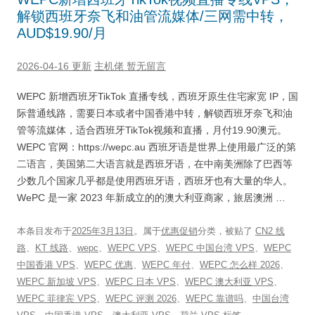
解锁西班牙奈飞和油管流媒体/三网需中转，
AUD$19.90/月
2026-04-16 更新
主机佬
暂无留言
WEPC 新增西班牙TikTok 直播专线，西班牙原生住宅家宽 IP，国
际普通线路，需要日本或者中国香港中转，解锁西班牙奈飞和油
管等流媒体，适合西班牙TikTok视频和直播，月付19.90澳元。
WEPC 官网：https://wepc.au 西班牙语是世界上使用最广泛的第
二语言，美国第二大语言就是西班牙语，在中南美洲除了巴西等
少数几个国家几乎都是使用西班牙语，西班牙也有大量的华人。
WePC 是一家 2023 年新成立的的澳大利亚商家，旅居澳洲 …
本条目发布于
2025年3月13日
。属于
优惠促销
分类，被贴了
CN2 线
路
、
KT 线路
、
wepc
、
WEPC VPS
、
WEPC 中国台湾 VPS
、
WEPC
中国香港 VPS
、
WEPC 优惠
、
WEPC 年付
、
WEPC 怎么样 2026
、
WEPC 新加坡 VPS
、
WEPC 日本 VPS
、
WEPC 澳大利亚 VPS
、
WEPC 菲律宾 VPS
、
WEPC 评测 2026
、
WEPC 靠谱吗
、
中国台湾