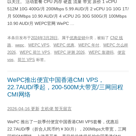
以关注。 活动套餐 CPU 内存 硬盘 流量 带宽 原价 1 vCPU
512M 10G 400G/月 200Mbps 5.99 AUD/月 2 vCPU 1G 10G 1T/
月 500Mbps 10.90 AUD/月 4 vCPU 2G 30G 500G/月 100Mbps
10.90 AUD/月 WEPC官网 WePC …
本条目发布于
2024年3月28日
。属于
优惠促销
分类，被贴了
CN2 线
路
、
wepc
、
WEPC VPS
、
WEPC 优惠
、
WEPC 年付
、
WEPC 怎么样
2026
、
WEPC 荷兰 VPS
、
WEPC 评测 2026
、
WEPC 靠谱吗
、
便宜
vps
、
荷兰 VPS
标签。
WePC推出便宜中国香港CMI VPS，
22.7AUD/季起，200-500M大带宽/三网回程
CMI网络
2026-04-16 更新
主机佬
暂无留言
WePC 推出了一款季付便宜中国香港CMI VPS套餐，优惠后
22.7AUD/季（折合人民币约￥30/月），200Mbps大带宽，三网