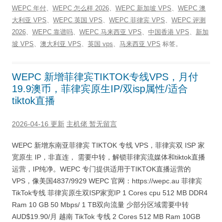
WEPC 年付
、
WEPC 怎么样 2026
、
WEPC 新加坡 VPS
、
WEPC 澳
大利亚 VPS
、
WEPC 英国 VPS
、
WEPC 菲律宾 VPS
、
WEPC 评测
2026
、
WEPC 靠谱吗
、
WEPC 马来西亚 VPS
、
中国香港 VPS
、
新加
坡 VPS
、
澳大利亚 VPS
、
英国 vps
、
马来西亚 VPS
标签。
WEPC 新增菲律宾TIKTOK专线VPS，月付
19.9澳币，菲律宾原生IP/双isp属性/适合
tiktok直播
2026-04-16 更新
主机佬
暂无留言
WEPC 新增东南亚菲律宾 TIKTOK 专线 VPS，菲律宾双 ISP 家
宽原生 IP，非直连， 需要中转，解锁菲律宾流媒体和tiktok直播
运营，IP纯净。WEPC 专门提供适用于TIKTOK直播运营的
VPS，像美国4837/9929 WEPC 官网：https://wepc.au 菲律宾
TikTok专线 菲律宾原生双ISP家宽IP 1 Cores cpu 512 MB DDR4
Ram 10 GB 50 Mbps/ 1 TB双向流量 少部分区域需要中转
AUD$19.90/月 越南 TikTok 专线 2 Cores 512 MB Ram 10GB