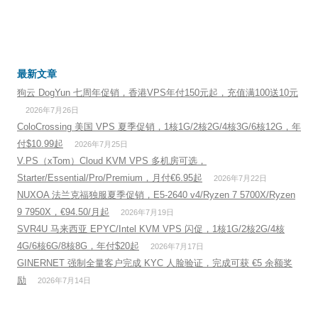
最新文章
狗云 DogYun 七周年促销，香港VPS年付150元起，充值满100送10元
2026年7月26日
ColoCrossing 美国 VPS 夏季促销，1核1G/2核2G/4核3G/6核12G，年
付$10.99起
2026年7月25日
V.PS（xTom）Cloud KVM VPS 多机房可选，
Starter/Essential/Pro/Premium，月付€6.95起
2026年7月22日
NUXOA 法兰克福独服夏季促销，E5-2640 v4/Ryzen 7 5700X/Ryzen
9 7950X，€94.50/月起
2026年7月19日
SVR4U 马来西亚 EPYC/Intel KVM VPS 闪促，1核1G/2核2G/4核
4G/6核6G/8核8G，年付$20起
2026年7月17日
GINERNET 强制全量客户完成 KYC 人脸验证，完成可获 €5 余额奖
励
2026年7月14日