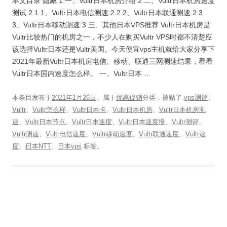
本文目录 隐藏 1 一、Vultr日本机房介绍 2 二、Vultr日本机房速度
测试 2.1 1、Vultr日本电信测速 2.2 2、Vultr日本联通测速 2.3
3、Vultr日本移动测速 3 三、其他日本VPS推荐 Vultr日本机房是
Vultr比较热门的机房之一，不少人在购买Vultr VPS时都不清楚应
该选择Vultr日本还是Vultr美国。今天便宜vps主机就给大家分享下
2021年最新Vultr日本机房电信、移动、联通三网测速结果，看看
Vultr日本国内速度怎么样。 一、Vultr日本 …
本条目发布于
2021年1月26日
。属于
优惠促销
分类，被贴了
vps测评
、
Vultr
、
Vultr怎么样
、
Vultr日本卡
、
Vultr日本机房
、
Vultr日本机房测
速
、
Vultr日本节点
、
Vultr日本速度
、
Vultr日本速度慢
、
Vultr测评
、
Vultr测速
、
Vultr电信速度
、
Vultr移动速度
、
Vultr联通速度
、
Vultr速
度
、
日本NTT
、
日本vps
标签。