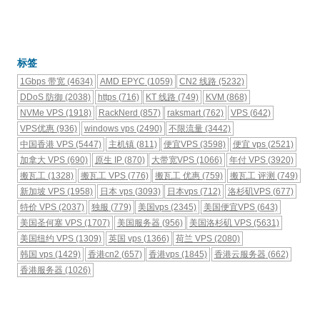
标签
1Gbps 带宽
(4634)
AMD EPYC
(1059)
CN2 线路
(5232)
DDoS 防御
(2038)
https
(716)
KT 线路
(749)
KVM
(868)
NVMe VPS
(1918)
RackNerd
(857)
raksmart
(762)
VPS
(642)
VPS优惠
(936)
windows vps
(2490)
不限流量
(3442)
中国香港 VPS
(5447)
主机镇
(811)
便宜VPS
(3598)
便宜 vps
(2521)
加拿大 VPS
(690)
原生 IP
(870)
大带宽VPS
(1066)
年付 VPS
(3920)
搬瓦工
(1328)
搬瓦工 VPS
(776)
搬瓦工 优惠
(759)
搬瓦工 评测
(749)
新加坡 VPS
(1958)
日本 vps
(3093)
日本vps
(712)
洛杉矶VPS
(677)
特价 VPS
(2037)
独服
(779)
美国vps
(2345)
美国便宜VPS
(643)
美国圣何塞 VPS
(1707)
美国服务器
(956)
美国洛杉矶 VPS
(5631)
美国纽约 VPS
(1309)
英国 vps
(1366)
荷兰 VPS
(2080)
韩国 vps
(1429)
香港cn2
(657)
香港vps
(1845)
香港云服务器
(662)
香港服务器
(1026)