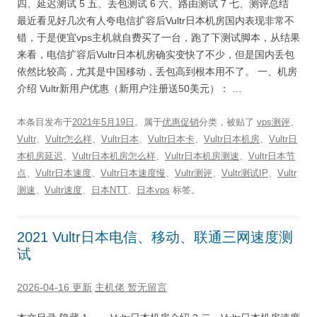
四、延迟测试 5 五、丢包测试 6 六、路由测试 7 七、测评总结
最近看见好几次有人夸电信扩容后Vultr日本机房国内表现非常不
错，于是便宜vps主机就自费买了一台，跑了下测试脚本，从结果
来看，电信扩容后Vultr日本机房确实变快了不少，但是国内丢包
依然比较高，尤其是中国移动，丢包高到根本用不了。 一、机房
介绍 Vultr新用户优惠（新用户注册送50美元）： …
本条目发布于
2021年5月19日
。属于
优惠促销
分类，被贴了
vps测评
、
Vultr
、
Vultr怎么样
、
Vultr日本
、
Vultr日本卡
、
Vultr日本机房
、
Vultr日
本机房延迟
、
Vultr日本机房怎么样
、
Vultr日本机房测速
、
Vultr日本节
点
、
Vultr日本速度
、
Vultr日本速度慢
、
Vultr测评
、
Vultr测试IP
、
Vultr
测速
、
Vultr速度
、
日本NTT
、
日本vps
标签。
2021 Vultr日本电信、移动、联通三网速度测
试
2026-04-16 更新
主机佬
暂无留言