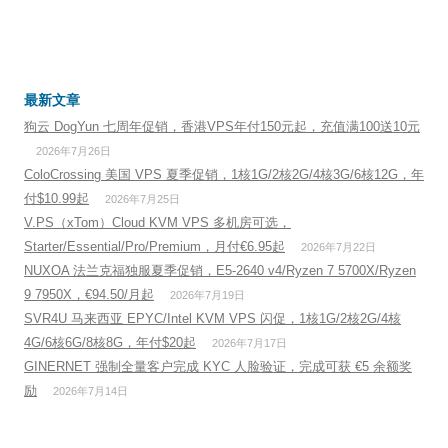
最新文章
狗云 DogYun 七周年促销，香港VPS年付150元起，充值满100送10元
2026年7月26日
ColoCrossing 美国 VPS 夏季促销，1核1G/2核2G/4核3G/6核12G，年
付$10.99起
2026年7月25日
V.PS（xTom）Cloud KVM VPS 多机房可选，
Starter/Essential/Pro/Premium，月付€6.95起
2026年7月22日
NUXOA 法兰克福独服夏季促销，E5-2640 v4/Ryzen 7 5700X/Ryzen
9 7950X，€94.50/月起
2026年7月19日
SVR4U 马来西亚 EPYC/Intel KVM VPS 闪促，1核1G/2核2G/4核
4G/6核6G/8核8G，年付$20起
2026年7月17日
GINERNET 强制全量客户完成 KYC 人脸验证，完成可获 €5 余额奖
励
2026年7月14日