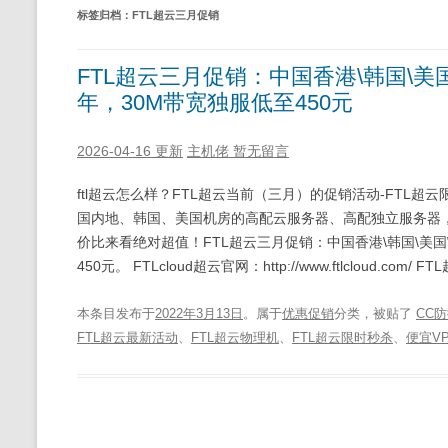
标签归档：
FTL超云三月促销
FTL超云三月促销：中国香港\韩国\美国
年，30M带宽独服低至450元
2026-04-16 更新
主机佬
暂无留言
ftl超云怎么样？FTL超云当前（三月）的促销活动-FT
国内地、韩国、美国机房的高配云服务器、高配独立服务器
价比来看绝对超值！FTL超云三月促销：中国香港\韩国\美国\
450元。 FTLcloud超云官网：http://www.ftlcloud.com/
本条目发布于
2022年3月13日
。属于
优惠促销
分类，被贴了
CC
FTL超云最新活动
、
FTL超云物理机
、
FTL超云限时秒杀
、
便宜V