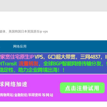
流媒体、美国韩国日本英国原生ip vps
跳
至
记
网络应用
正
文