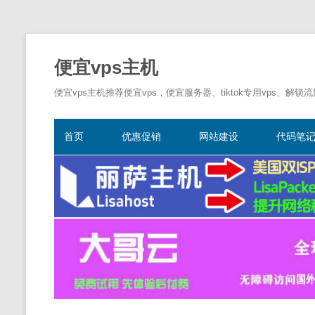
便宜vps主机
便宜vps主机推荐便宜vps，便宜服务器、tiktok专用vps、解锁
首页
优惠促销
网站建设
代码笔