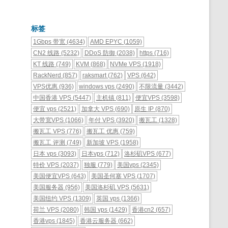
标签
1Gbps 带宽
(4634)
AMD EPYC
(1059)
CN2 线路
(5232)
DDoS 防御
(2038)
https
(716)
KT 线路
(749)
KVM
(868)
NVMe VPS
(1918)
RackNerd
(857)
raksmart
(762)
VPS
(642)
VPS优惠
(936)
windows vps
(2490)
不限流量
(3442)
中国香港 VPS
(5447)
主机镇
(811)
便宜VPS
(3598)
便宜 vps
(2521)
加拿大 VPS
(690)
原生 IP
(870)
大带宽VPS
(1066)
年付 VPS
(3920)
搬瓦工
(1328)
搬瓦工 VPS
(776)
搬瓦工 优惠
(759)
搬瓦工 评测
(749)
新加坡 VPS
(1958)
日本 vps
(3093)
日本vps
(712)
洛杉矶VPS
(677)
特价 VPS
(2037)
独服
(779)
美国vps
(2345)
美国便宜VPS
(643)
美国圣何塞 VPS
(1707)
美国服务器
(956)
美国洛杉矶 VPS
(5631)
美国纽约 VPS
(1309)
英国 vps
(1366)
荷兰 VPS
(2080)
韩国 vps
(1429)
香港cn2
(657)
香港vps
(1845)
香港云服务器
(662)