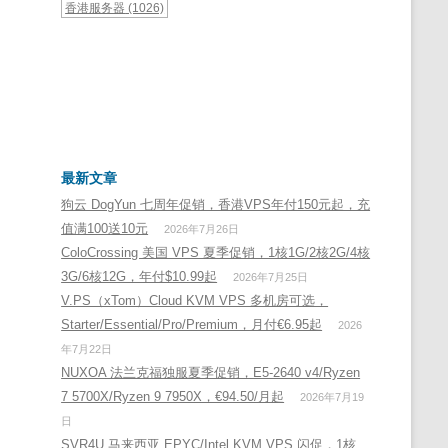
香港服务器
(1026)
最新文章
狗云 DogYun 七周年促销，香港VPS年付150元起，充
值满100送10元
2026年7月26日
ColoCrossing 美国 VPS 夏季促销，1核1G/2核2G/4核
3G/6核12G，年付$10.99起
2026年7月25日
V.PS（xTom）Cloud KVM VPS 多机房可选，
Starter/Essential/Pro/Premium，月付€6.95起
2026
年7月22日
NUXOA 法兰克福独服夏季促销，E5-2640 v4/Ryzen
7 5700X/Ryzen 9 7950X，€94.50/月起
2026年7月19
日
SVR4U 马来西亚 EPYC/Intel KVM VPS 闪促，1核