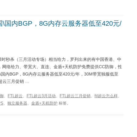
\国内BGP，8G内存云服务器低至420元/
L超云限时秒杀（三月活动专场）相当给力，罗列出来的有中国香港、中
，网络给力、带宽大、直连、金盾+天机防护免费提供CC防御，性
国内BGP，8G内存云服务器低至420元/年，30M带宽独服低至
 FTL超云三月促销 …
防御
、
FTL超云
、
FTL超云3月活动
、
FTL超云三月促销
、
ftl超云怎么样
、
PS
、
独立服务器
、
金盾+天机防护
标签。