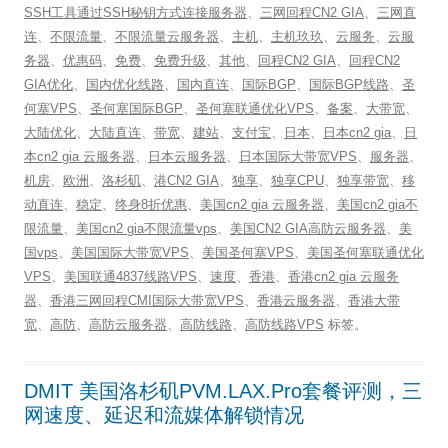
SSH工具通过SSH秘钥方式连接服务器
、
三网回程CN2 GIA
、
三网直
连
、
不限流量
、
不限流量云服务器
、
主机
、
主机玖玖
、
云服务
、
云服
务器
、
优惠码
、
免费
、
免费升级
、
其他
、
回程CN2 GIA
、
回程CN2
GIA优化
、
国内优化线路
、
国内直连
、
国际BGP
、
国际BGP线路
、
圣
何塞VPS
、
圣何塞国际BGP
、
圣何塞联通优化VPS
、
备案
、
大带宽
、
大陆优化
、
大陆直连
、
带宽
、
建站
、
支付宝
、
日本
、
日本cn2 gia
、
日
本cn2 gia 云服务器
、
日本云服务器
、
日本国际大带宽VPS
、
服务器
、
机房
、
欧洲
、
洛杉矶
、
港CN2 GIA
、
独享
、
独享CPU
、
独享带宽
、
移
动直连
、
稳定
、
终身8折优惠
、
美国cn2 gia 云服务器
、
美国cn2 gia不
限流量
、
美国cn2 gia不限流量vps
、
美国CN2 GIA高防云服务器
、
美
国vps
、
美国国际大带宽VPS
、
美国圣何塞VPS
、
美国圣何塞联通优化
VPS
、
美国联通4837线路VPS
、
速度
、
香港
、
香港cn2 gia 云服务
器
、
香港三网回程CMI国际大带宽VPS
、
香港云服务器
、
香港大带
宽
、
高防
、
高防云服务器
、
高防线路
、
高防线路VPS
标签。
DMIT 美国洛杉矶PVM.LAX.Pro套餐评测，三
网速度、延迟和流媒体解锁情况