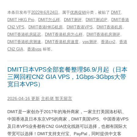
本条目发布于
2022年6月24日
。属于
优惠促销
分类，被贴了
DMIT
、
DMIT HKG Pro
、
DMIT怎么样
、
DMIT测评
、
DMIT测试IP
、
DMIT香港
CN2 VPS
、
DMIT香港HKG机房
、
DMIT香港VPS
、
DMIT香港机房
、
DMIT香港机房延迟
、
DMIT香港机房怎么样
、
DMIT香港机房测评
、
DMIT香港机房测速
、
DMIT香港机房速度
、
vps测评
、
香港cn2
、
香港
CN2 GIA
、
香港vps
标签。
DMIT日本VPS全部套餐整理$6.9/月起（日本
三网回程CN2 GIA VPS，1Gbps-3Gbps大带
宽日本VPS）
2026-04-16 更新
主机佬
暂无留言
DMIT是一家创办于2017年的海外商家，一家主打美国洛杉矶、
中国香港及日本东京VPS的商家，DMIT美国VPS、中国香港VPS
及日本VPS业务都有CN2 GIA优化线路可以选择，也都有国际大
带宽可以选择！DMIT支持支付宝、PayPal，同时提供中文客