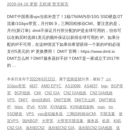
2026-04-16 更新
主机佬
暂无留言
DMIT中国香港vps当前补货了！1核/756M内存/10G SSD硬盘/2T
流量/1Gbps带宽，月付$6.9，三网回程移动CMI。要注意的是，
月付(新订单): dmit不保证月付所分配的IP是全球可用的，但你可
以在购买时选择1美元的额外保证以获得全球可用的 IP。如果分
配的IP不可用，在这种情况下如果你希望获得一个新的IP则必须
支付5美元的 IP 更换费用！ DMIT 官网：https://www.dmit.io
DMIT怎么样？DMIT服务器好不好？DMIT是一家成立于2017年
的 …
本条目发布于
2022年6月22日
。属于
优惠促销
分类，被贴了
.cn
、
1Gbps带宽
、
4837
、
AMD EPYC
、
AS10099
、
AS4837
、
bgp
、
BGP带
宽
、
BGP线路
、
CMI
、
CN2 GIA
、
CN2 GIA线路
、
CN2 GIA线路
VPS
、
DMIT
、
dmit优惠码
、
DMIT官网
、
DMIT怎么样
、
DMIT测试
IP
、
https
、
IPv6
、
KVM
、
KVM虚拟
、
KVM虚拟架构
、
man
、
rm
、
SSD硬盘
、
VPS
、
vps虚拟服务器
、
三网回程移动CMI
、
不限流量
、
便
宜VPS
、
国内BGP
、
大带宽
、
大带宽不限流量
、
服务器
、
机房
、
杉矶
CN2 GIA
、
洛杉矶CN2
、
洛杉矶CN2 GIA
、
洛杉矶CN2 GIA线路
、
洛