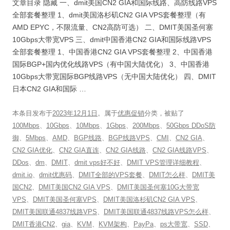
文章目录 隐藏 一、dmit美国CN2 GIA和国际线路、高防线路VPS
全部套餐整理 1、dmit美国洛杉矶CN2 GIA VPS套餐整理（有
AMD EPYC，不限流量、CN2高防可选） 二、DMIT美国圣何塞
10Gbps大带宽VPS 三、dmit中国香港CN2 GIA和国际线路VPS
全部套餐整理 1、中国香港CN2 GIA VPS套餐整理 2、中国香港
国际BGP+国内优化线路VPS（有中国大陆优化） 3、中国香港
10Gbps大带宽国际BGP线路VPS（无中国大陆优化） 四、DMIT
日本CN2 GIA和国际 …
本条目发布于
2023年12月1日
。属于
优惠促销
分类，被贴了
100Mbps
、
10Gbps
、
10Mbps
、
1Gbps
、
200Mbps
、
50Gbps DDoS防
御
、
5Mbps
、
AMD
、
BGP线路
、
BGP线路VPS
、
CMI
、
CN2 GIA
、
CN2 GIA优化
、
CN2 GIA直连
、
CN2 GIA线路
、
CN2 GIA线路VPS
、
DDos
、
dm
、
DMIT
、
dmit vps好不好
、
DMIT VPS管理详细教程
、
dmit.io
、
dmit优惠码
、
DMIT全部的VPS套餐
、
DMIT怎么样
、
DMIT美
国CN2
、
DMIT美国CN2 GIA VPS
、
DMIT美国圣何塞10G大带宽
VPS
、
DMIT美国圣何塞VPS
、
DMIT美国洛杉矶CN2 GIA VPS
、
DMIT美国联通4837线路VPS
、
DMIT美国联通4837线路VPS怎么样
、
DMIT香港CN2
、
gia
、
KVM
、
KVM架构
、
PayPa
、
ps大带宽
、
SSD
、