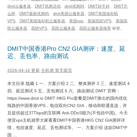
dmit云服务器
、
DMIT优惠活动
、
dmit优惠码
、
DMIT好不好
、
DMIT怎
么样
、
DMIT最新优惠码
、
dmit美国云服务器
、
DMIT美国洛杉矶
VPS
、
DMIT美国洛杉矶云服务器
、
美国vps
、
美国高防VPS
、
美国高
防云服务器
、
高防VPS
、
高防云服务器
、
高防云服务器推荐
标签。
DMIT中国香港Pro CN2 GIA测评：速度、延
迟、丢包率、路由测试
2026-04-16 更新
主机佬
暂无留言
本文目录 隐藏 1 一、方案介绍 2 二、整体测评 3 三、速度测试 4
四、延迟测试 5 五、丢包测试 6 六、路由测试 DMIT 官网：
https://www.dmit.io DMIT HKG Pro套餐是DMIT推出的国内优化
线路的中国香港VPS，电信双向CN2 GIA，移动和联通直连，并
且提供超过37Tbps的互联网 Anti-DDoS能力(不包括中国)。今天
便宜vps主机就带大家看看DMIT中国香港HKG CN2 GIA测评详
情，包括速度、延迟、丢包测试等。 一、方案介绍 这款DMIT中
国 …