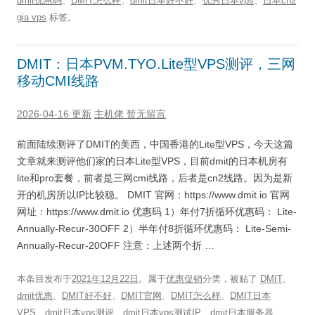
dmit优惠码
、
DMIT怎么样
、
dmit日本好不好
、
优秀日本vps
、
日本cn2
gia vps
标签。
DMIT：日本PVM.TYO.Lite型VPS测评，三网
移动CMI线路
2026-04-16 更新
主机佬
暂无留言
前面陆续测评了DMIT的美西，中国香港的Lite型VPS，今天这篇
文章就来测评他们家的日本Lite型VPS，目前dmit的日本机房有
lite和pro套餐，前者是三网cmi线路，后者是cn2线路。因为是新
开的机房所以IP比较稳。 DMIT 官网：https://www.dmit.io 官网
网址：https://www.dmit.io 优惠码 1）年付7折循环优惠码： Lite-
Annually-Recur-30OFF 2）半年付8折循环优惠码： Lite-Semi-
Annually-Recur-20OFF 注意：上述两个折 …
本条目发布于
2021年12月22日
。属于
优惠促销
分类，被贴了
DMIT
、
dmit优惠
、
DMIT好不好
、
DMIT官网
、
DMIT怎么样
、
DMIT日本
VPS
、
dmit日本vps测评
、
dmit日本vps测试IP
、
dmit日本服务器
、