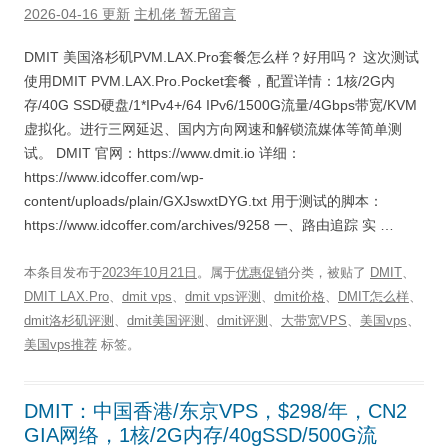
2026-04-16 更新
主机佬
暂无留言
DMIT 美国洛杉矶PVM.LAX.Pro套餐怎么样？好用吗？ 这次测试
使用DMIT PVM.LAX.Pro.Pocket套餐，配置详情：1核/2G内
存/40G SSD硬盘/1*IPv4+/64 IPv6/1500G流量/4Gbps带宽/KVM
虚拟化。进行三网延迟、国内方向网速和解锁流媒体等简单测
试。 DMIT 官网：https://www.dmit.io 详细：
https://www.idcoffer.com/wp-
content/uploads/plain/GXJswxtDYG.txt 用于测试的脚本：
https://www.idcoffer.com/archives/9258 一、路由追踪 实 …
本条目发布于
2023年10月21日
。属于
优惠促销
分类，被贴了
DMIT
、
DMIT LAX.Pro
、
dmit vps
、
dmit vps评测
、
dmit价格
、
DMIT怎么样
、
dmit洛杉矶评测
、
dmit美国评测
、
dmit评测
、
大带宽VPS
、
美国vps
、
美国vps推荐
标签。
DMIT：中国香港/东京VPS，$298/年，CN2
GIA网络，1核/2G内存/40gSSD/500G流