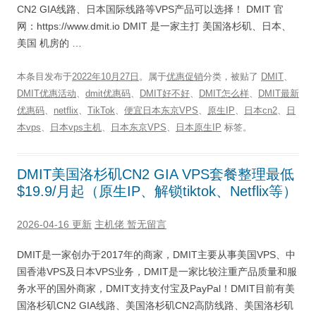
CN2 GIA线路、日本国际线路等VPS产品可以选择！ DMIT 官
网：https://www.dmit.io DMIT 是一家主打 美国洛杉矶、日本、
美国 机房的 …
本条目发布于
2022年10月27日
。属于
优惠促销
分类，被贴了
DMIT
、
DMIT优惠活动
、
dmit优惠码
、
DMIT好不好
、
DMIT怎么样
、
DMIT最新
优惠码
、
netflix
、
TikTok
、
便宜日本东京VPS
、
原生IP
、
日本cn2
、
日
本vps
、
日本vps主机
、
日本东京VPS
、
日本原生IP
标签。
DMIT美国洛杉矶CN2 GIA VPS套餐整理最低
$19.9/月起（原生IP、解锁tiktok、Netflix等）
2026-04-16 更新
主机佬
暂无留言
DMIT是一家创办于2017年的商家，DMIT主要从事美国VPS、中
国香港VPS及日本VPS业务，DMIT是一家比较注重产品质量和服
务水平的国外商家，DMIT支持支付宝及PayPal！DMIT目前有美
国洛杉矶CN2 GIA线路、美国洛杉矶CN2高防线路、美国洛杉矶