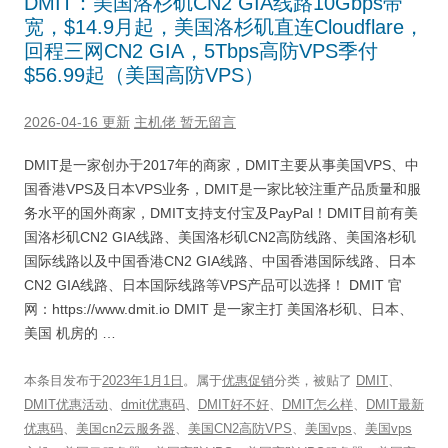
DMIT：美国洛杉矶CN2 GIA线路10Gbps带
宽，$14.9月起，美国洛杉矶直连Cloudflare，
回程三网CN2 GIA，5Tbps高防VPS季付
$56.99起（美国高防VPS）
2026-04-16 更新
主机佬
暂无留言
DMIT是一家创办于2017年的商家，DMIT主要从事美国VPS、中
国香港VPS及日本VPS业务，DMIT是一家比较注重产品质量和服
务水平的国外商家，DMIT支持支付宝及PayPal！DMIT目前有美
国洛杉矶CN2 GIA线路、美国洛杉矶CN2高防线路、美国洛杉矶
国际线路以及中国香港CN2 GIA线路、中国香港国际线路、日本
CN2 GIA线路、日本国际线路等VPS产品可以选择！ DMIT 官
网：https://www.dmit.io DMIT 是一家主打 美国洛杉矶、日本、
美国 机房的 …
本条目发布于
2023年1月1日
。属于
优惠促销
分类，被贴了
DMIT
、
DMIT优惠活动
、
dmit优惠码
、
DMIT好不好
、
DMIT怎么样
、
DMIT最新
优惠码
、
美国cn2云服务器
、
美国CN2高防VPS
、
美国vps
、
美国vps