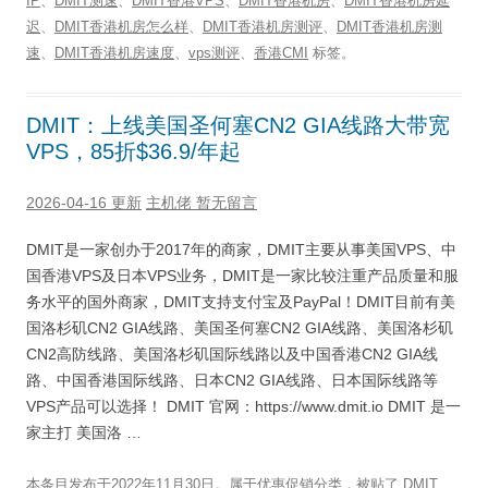
IP
、
DMIT测速
、
DMIT香港VPS
、
DMIT香港机房
、
DMIT香港机房延
迟
、
DMIT香港机房怎么样
、
DMIT香港机房测评
、
DMIT香港机房测
速
、
DMIT香港机房速度
、
vps测评
、
香港CMI
标签。
DMIT：上线美国圣何塞CN2 GIA线路大带宽
VPS，85折$36.9/年起
2026-04-16 更新
主机佬
暂无留言
DMIT是一家创办于2017年的商家，DMIT主要从事美国VPS、中
国香港VPS及日本VPS业务，DMIT是一家比较注重产品质量和服
务水平的国外商家，DMIT支持支付宝及PayPal！DMIT目前有美
国洛杉矶CN2 GIA线路、美国圣何塞CN2 GIA线路、美国洛杉矶
CN2高防线路、美国洛杉矶国际线路以及中国香港CN2 GIA线
路、中国香港国际线路、日本CN2 GIA线路、日本国际线路等
VPS产品可以选择！ DMIT 官网：https://www.dmit.io DMIT 是一
家主打 美国洛 …
本条目发布于
2022年11月30日
。属于
优惠促销
分类，被贴了
DMIT
、