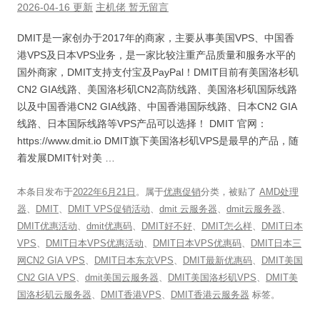
2026-04-16 更新
主机佬
暂无留言
DMIT是一家创办于2017年的商家，主要从事美国VPS、中国香
港VPS及日本VPS业务，是一家比较注重产品质量和服务水平的
国外商家，DMIT支持支付宝及PayPal！DMIT目前有美国洛杉矶
CN2 GIA线路、美国洛杉矶CN2高防线路、美国洛杉矶国际线路
以及中国香港CN2 GIA线路、中国香港国际线路、日本CN2 GIA
线路、日本国际线路等VPS产品可以选择！ DMIT 官网：
https://www.dmit.io DMIT旗下美国洛杉矶VPS是最早的产品，随
着发展DMIT针对美 …
本条目发布于
2022年6月21日
。属于
优惠促销
分类，被贴了
AMD处理
器
、
DMIT
、
DMIT VPS促销活动
、
dmit 云服务器
、
dmit云服务器
、
DMIT优惠活动
、
dmit优惠码
、
DMIT好不好
、
DMIT怎么样
、
DMIT日本
VPS
、
DMIT日本VPS优惠活动
、
DMIT日本VPS优惠码
、
DMIT日本三
网CN2 GIA VPS
、
DMIT日本东京VPS
、
DMIT最新优惠码
、
DMIT美国
CN2 GIA VPS
、
dmit美国云服务器
、
DMIT美国洛杉矶VPS
、
DMIT美
国洛杉矶云服务器
、
DMIT香港VPS
、
DMIT香港云服务器
标签。