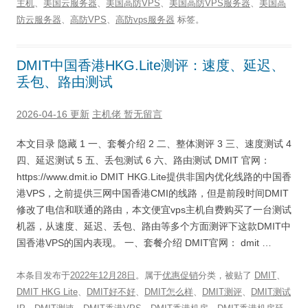
主机
、
美国云服务器
、
美国高防VPS
、
美国高防VPS服务器
、
美国高
防云服务器
、
高防VPS
、
高防vps服务器
标签。
DMIT中国香港HKG.Lite测评：速度、延迟、
丢包、路由测试
2026-04-16 更新
主机佬
暂无留言
本文目录 隐藏 1 一、套餐介绍 2 二、整体测评 3 三、速度测试 4
四、延迟测试 5 五、丢包测试 6 六、路由测试 DMIT 官网：
https://www.dmit.io DMIT HKG.Lite提供非国内优化线路的中国香
港VPS，之前提供三网中国香港CMI的线路，但是前段时间DMIT
修改了电信和联通的路由，本文便宜vps主机自费购买了一台测试
机器，从速度、延迟、丢包、路由等多个方面测评下这款DMIT中
国香港VPS的国内表现。 一、套餐介绍 DMIT官网： dmit …
本条目发布于
2022年12月28日
。属于
优惠促销
分类，被贴了
DMIT
、
DMIT HKG Lite
、
DMIT好不好
、
DMIT怎么样
、
DMIT测评
、
DMIT测试