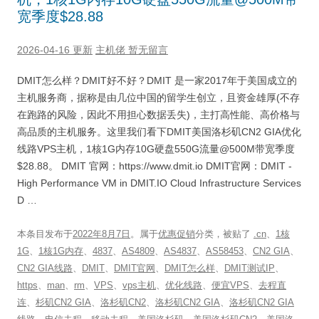
宽季度$28.88
2026-04-16 更新
主机佬
暂无留言
DMIT怎么样？DMIT好不好？DMIT 是一家2017年于美国成立的
主机服务商，据称是由几位中国的留学生创立，且资金雄厚(不存
在跑路的风险，因此不用担心数据丢失)，主打高性能、高价格与
高品质的主机服务。这里我们看下DMIT美国洛杉矶CN2 GIA优化
线路VPS主机，1核1G内存10G硬盘550G流量@500M带宽季度
$28.88。 DMIT 官网：https://www.dmit.io DMIT官网：DMIT -
High Performance VM in DMIT.IO Cloud Infrastructure Services
D …
本条目发布于
2022年8月7日
。属于
优惠促销
分类，被贴了
.cn
、
1核
1G
、
1核1G内存
、
4837
、
AS4809
、
AS4837
、
AS58453
、
CN2 GIA
、
CN2 GIA线路
、
DMIT
、
DMIT官网
、
DMIT怎么样
、
DMIT测试IP
、
https
、
man
、
rm
、
VPS
、
vps主机
、
优化线路
、
便宜VPS
、
去程直
连
、
杉矶CN2 GIA
、
洛杉矶CN2
、
洛杉矶CN2 GIA
、
洛杉矶CN2 GIA