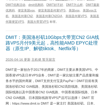
DMIT优惠活动
、
dmit优惠码
、
DMIT好不好
、
DMIT怎么样
、
DMIT最新
优惠码
、
便宜美国vps
、
便宜美国圣何塞VPS
、
美国vps
、
美国vps主
机
、
美国圣何塞CN2
、
美国圣何塞CN2GIA
、
美国圣何塞VPS
、
美国圣
何塞便宜VPS
、
美国大带宽VPS
标签。
DMIT：美国洛杉矶10Gbps大带宽CN2 GIA线
路VPS月付9美元起，高性能AMD EPYC处理
器（原生IP、解锁tiktok、Netflix等）
2026-04-16 更新
主机佬
暂无留言
DMIT是一家创办于2017年的商家，DMIT主要从事美国VPS、中
国香港VPS及日本VPS业务，DMIT是一家比较注重产品质量和服
务水平的国外商家，DMIT支持支付宝及PayPal！DMIT目前有美
国洛杉矶CN2 GIA线路、美国洛杉矶CN2高防线路、美国洛杉矶
国际线路以及中国香港CN2 GIA线路、中国香港国际线路、日本
CN2 GIA线路、日本国际线路等VPS产品可以选择！ DMIT 官
网：https://www.dmit.io DMIT 是一家主打 美国洛杉矶、日本、