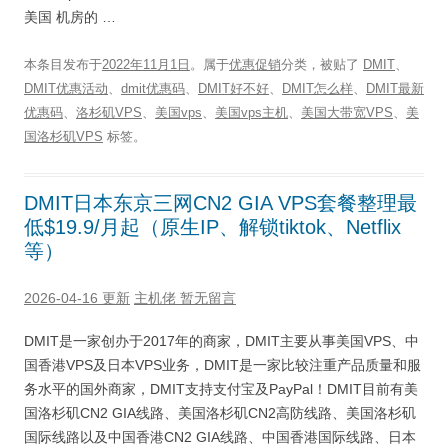
美国 机房的 …
本条目发布于
2022年11月1日
。属于
优惠促销
分类，被贴了
DMIT
、
DMIT优惠活动
、
dmit优惠码
、
DMIT好不好
、
DMIT怎么样
、
DMIT最新
优惠码
、
洛杉矶VPS
、
美国vps
、
美国vps主机
、
美国大带宽VPS
、
美
国洛杉矶VPS
标签。
DMIT日本东京三网CN2 GIA VPS套餐整理最
低$19.9/月起（原生IP、解锁tiktok、Netflix
等）
2026-04-16 更新
主机佬
暂无留言
DMIT是一家创办于2017年的商家，DMIT主要从事美国VPS、中
国香港VPS及日本VPS业务，DMIT是一家比较注重产品质量和服
务水平的国外商家，DMIT支持支付宝及PayPal！DMIT目前有美
国洛杉矶CN2 GIA线路、美国洛杉矶CN2高防线路、美国洛杉矶
国际线路以及中国香港CN2 GIA线路、中国香港国际线路、日本