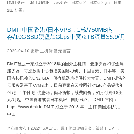
DMIT测评
、
DMIT测试IP
、
vps测评
、
日本cn2
、
日本cn2 gia
、
日本
vps
标签。
DMIT中国香港/日本VPS，1核/750MB内
存/10GSSD硬盘/1Gbps带宽/2TB流量$6.9/月
2026-04-16 更新
主机佬
暂无留言
DMIT这是一家成立于2018年的国外主机商，云服务器和裸金属
服务器，可选数据中心包括美国洛杉矶、中国香港、日本等，美
国洛杉矶接入CN2 GIA，所有机器均提供较大带宽。DMIT提供的
云服务器基于KVM架构，目前商家在云搜网针对Lite产品提供年
付7折半年付8折优惠码，循环折扣，续费同价，如月付则6.9美
元/月起，中国香港或者日本机房，国际线路。 DMIT 官网：
https://www.dmit.io DMIT 成立于 2018 年，主打 美国洛杉矶、
中国 …
本条目发布于
2022年5月17日
。属于
优惠促销
分类，被贴了
DMIT
、