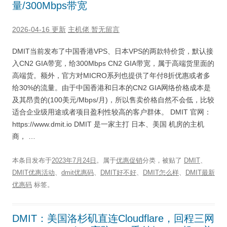
量/300Mbps带宽
2026-04-16 更新
主机佬
暂无留言
DMIT当前发布了中国香港VPS、日本VPS的两款特价货，默认接
入CN2 GIA带宽，给300Mbps CN2 GIA带宽，属于高端货里面的
高端货。额外，官方对MICRO系列也提供了年付8折优惠或者多
给30%的流量。由于中国香港和日本的CN2 GIA网络价格成本是
及其昂贵的(100美元/Mbps/月)，所以售卖价格自然不会低，比较
适合企业级用途或者项目盈利性较高的客户群体。 DMIT 官网：
https://www.dmit.io DMIT 是一家主打 日本、美国 机房的主机
商， …
本条目发布于
2023年7月24日
。属于
优惠促销
分类，被贴了
DMIT
、
DMIT优惠活动
、
dmit优惠码
、
DMIT好不好
、
DMIT怎么样
、
DMIT最新
优惠码
标签。
DMIT：美国洛杉矶直连Cloudflare，回程三网