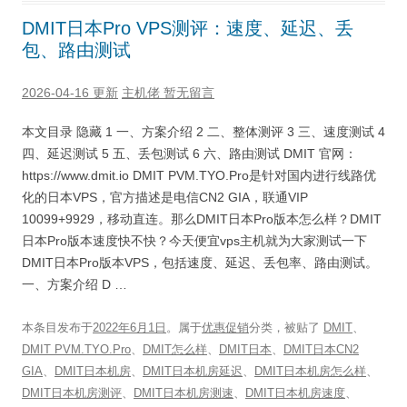
DMIT日本Pro VPS测评：速度、延迟、丢
包、路由测试
2026-04-16 更新
主机佬
暂无留言
本文目录 隐藏 1 一、方案介绍 2 二、整体测评 3 三、速度测试 4
四、延迟测试 5 五、丢包测试 6 六、路由测试 DMIT 官网：
https://www.dmit.io DMIT PVM.TYO.Pro是针对国内进行线路优
化的日本VPS，官方描述是电信CN2 GIA，联通VIP
10099+9929，移动直连。那么DMIT日本Pro版本怎么样？DMIT
日本Pro版本速度快不快？今天便宜vps主机就为大家测试一下
DMIT日本Pro版本VPS，包括速度、延迟、丢包率、路由测试。
一、方案介绍 D …
本条目发布于
2022年6月1日
。属于
优惠促销
分类，被贴了
DMIT
、
DMIT PVM.TYO.Pro
、
DMIT怎么样
、
DMIT日本
、
DMIT日本CN2
GIA
、
DMIT日本机房
、
DMIT日本机房延迟
、
DMIT日本机房怎么样
、
DMIT日本机房测评
、
DMIT日本机房测速
、
DMIT日本机房速度
、