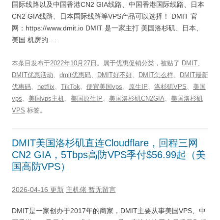
国际线路以及中国香港CN2 GIA线路、中国香港国际线路、日本
CN2 GIA线路、日本国际线路等VPS产品可以选择！ DMIT 官
网：https://www.dmit.io DMIT 是一家主打 美国洛杉矶、日本、
美国 机房的 …
本条目发布于
2022年10月27日
。属于
优惠促销
分类，被贴了
DMIT
、
DMIT优惠活动
、
dmit优惠码
、
DMIT好不好
、
DMIT怎么样
、
DMIT最新
优惠码
、
netflix
、
TikTok
、
便宜美国vps
、
原生IP
、
洛杉矶VPS
、
美国
vps
、
美国vps主机
、
美国原生IP
、
美国洛杉矶CN2GIA
、
美国洛杉矶
VPS
标签。
DMIT美国洛杉矶直连Cloudflare，回程三网
CN2 GIA，5Tbps高防VPS季付$56.99起（美
国高防VPS）
2026-04-16 更新
主机佬
暂无留言
DMIT是一家创办于2017年的商家，DMIT主要从事美国VPS、中