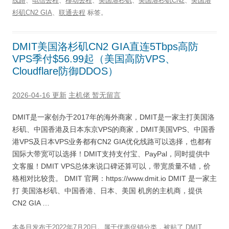
线路
、
电信去程
、
移动去程
、
美国洛杉矶
、
美国洛杉矶CN2
、
美国洛
杉矶CN2 GIA
、
联通去程
标签。
DMIT美国洛杉矶CN2 GIA直连5Tbps高防
VPS季付$56.99起（美国高防VPS、
Cloudflare防御DDOS）
2026-04-16 更新
主机佬
暂无留言
DMIT是一家创办于2017年的海外商家，DMIT是一家主打美国洛
杉矶、中国香港及日本东京VPS的商家，DMIT美国VPS、中国香
港VPS及日本VPS业务都有CN2 GIA优化线路可以选择，也都有
国际大带宽可以选择！DMIT支持支付宝、PayPal，同时提供中
文客服！DMIT VPS总体来说口碑还算可以，带宽质量不错，价
格相对比较贵。 DMIT 官网：https://www.dmit.io DMIT 是一家主
打 美国洛杉矶、中国香港、日本、美国 机房的主机商，提供
CN2 GIA …
本条目发布于
2022年7月20日
。属于
优惠促销
分类，被贴了
DMIT
、