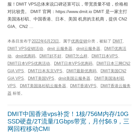
服！DMIT VPS总体来说口碑还算可以，带宽质量不错，价格相
对比较贵。 DMIT 官网：https://www.dmit.io DMIT 是一家主打
美国洛杉矶、中国香港、日本、美国 机房的主机商，提供 CN2
GIA、CN2 …
本条目发布于
2022年6月23日
。属于
优惠促销
分类，被贴了
DMIT
、
DMIT VPS促销活动
、
dmit 云服务器
、
dmit云服务器
、
DMIT优惠活
动
、
dmit优惠码
、
DMIT好不好
、
DMIT怎么样
、
DMIT日本VPS
、
DMIT日本VPS优惠活动
、
DMIT日本VPS优惠码
、
DMIT日本三网CN2
GIA VPS
、
DMIT日本东京VPS
、
DMIT最新优惠码
、
DMIT美国CN2
GIA VPS
、
DMIT美国VPS
、
dmit美国云服务器
、
DMIT美国洛杉矶
VPS
、
DMIT美国洛杉矶云服务器
、
DMIT香港VPS
、
DMIT香港云服务
器
标签。
DMIT中国香港vps补货！1核/756M内存/10G
SSD硬盘/2T流量/1Gbps带宽，月付$6.9，三
网回程移动CMI