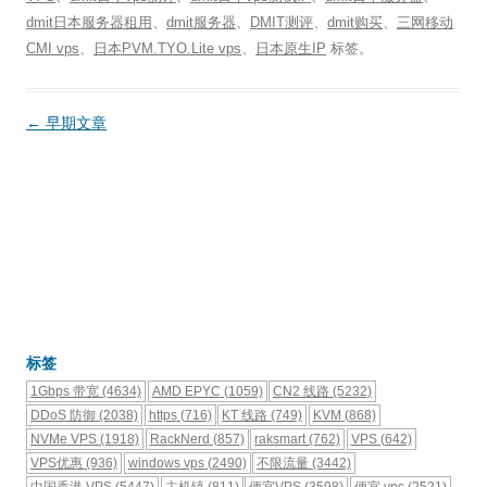
dmit日本服务器租用
、
dmit服务器
、
DMIT测评
、
dmit购买
、
三网移动
CMI vps
、
日本PVM.TYO.Lite vps
、
日本原生IP
标签。
文
←
早期文章
章
导
航
标签
1Gbps 带宽
(4634)
AMD EPYC
(1059)
CN2 线路
(5232)
DDoS 防御
(2038)
https
(716)
KT 线路
(749)
KVM
(868)
NVMe VPS
(1918)
RackNerd
(857)
raksmart
(762)
VPS
(642)
VPS优惠
(936)
windows vps
(2490)
不限流量
(3442)