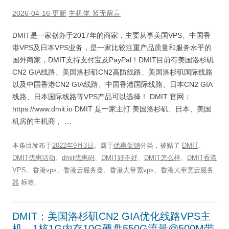
2026-04-16 更新
主机佬
暂无留言
DMIT是一家创办于2017年的商家，主要从事美国VPS、中国香
港VPS及日本VPS业务，是一家比较注重产品质量和服务水平的
国外商家，DMIT支持支付宝及PayPal！DMIT目前有美国洛杉矶
CN2 GIA线路、美国洛杉矶CN2高防线路、美国洛杉矶国际线路
以及中国香港CN2 GIA线路、中国香港国际线路、日本CN2 GIA
线路、日本国际线路等VPS产品可以选择！ DMIT 官网：
https://www.dmit.io DMIT 是一家主打 美国洛杉矶、日本、美国
机房的主机商， …
本条目发布于
2022年9月3日
。属于
优惠促销
分类，被贴了
DMIT
、
DMIT优惠活动
、
dmit优惠码
、
DMIT好不好
、
DMIT怎么样
、
DMIT香港
VPS
、
香港vps
、
香港云服务器
、
香港大带宽vps
、
香港大带宽云服务
器
标签。
DMIT：美国洛杉矶CN2 GIA优化线路VPS主
机，1核1G内存10G硬盘550G流量@500M带