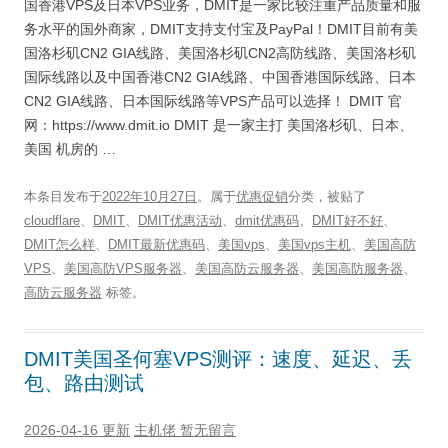
国香港VPS及日本VPS业务，DMIT是一家比较注重产品质量和服
务水平的国外商家，DMIT支持支付宝及PayPal！DMIT目前有美
国洛杉矶CN2 GIA线路、美国洛杉矶CN2高防线路、美国洛杉矶
国际线路以及中国香港CN2 GIA线路、中国香港国际线路、日本
CN2 GIA线路、日本国际线路等VPS产品可以选择！ DMIT 官
网：https://www.dmit.io DMIT 是一家主打 美国洛杉矶、日本、
美国 机房的 …
本条目发布于
2022年10月27日
。属于
优惠促销
分类，被贴了
cloudflare
、
DMIT
、
DMIT优惠活动
、
dmit优惠码
、
DMIT好不好
、
DMIT怎么样
、
DMIT最新优惠码
、
美国vps
、
美国vps主机
、
美国高防
VPS
、
美国高防VPS服务器
、
美国高防云服务器
、
美国高防服务器
、
高防云服务器
标签。
DMIT美国圣何塞VPS测评：速度、延迟、丢
包、路由测试
2026-04-16 更新
主机佬
暂无留言