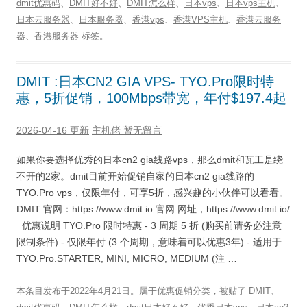
dmit优惠码
、
DMIT好不好
、
DMIT怎么样
、
日本vps
、
日本vps主机
、
日本云服务器
、
日本服务器
、
香港vps
、
香港VPS主机
、
香港云服务
器
、
香港服务器
标签。
DMIT :日本CN2 GIA VPS- TYO.Pro限时特
惠，5折促销，100Mbps带宽，年付$197.4起
2026-04-16 更新
主机佬
暂无留言
如果你要选择优秀的日本cn2 gia线路vps，那么dmit和瓦工是绕
不开的2家。dmit目前开始促销自家的日本cn2 gia线路的
TYO.Pro vps，仅限年付，可享5折，感兴趣的小伙伴可以看看。
DMIT 官网：https://www.dmit.io 官网 网址，https://www.dmit.io/
优惠说明 TYO.Pro 限时特惠 - 3 周期 5 折 (购买前请务必注意
限制条件) - 仅限年付 (3 个周期，意味着可以优惠3年) - 适用于
TYO.Pro.STARTER, MINI, MICRO, MEDIUM (注 …
本条目发布于
2022年4月21日
。属于
优惠促销
分类，被贴了
DMIT
、