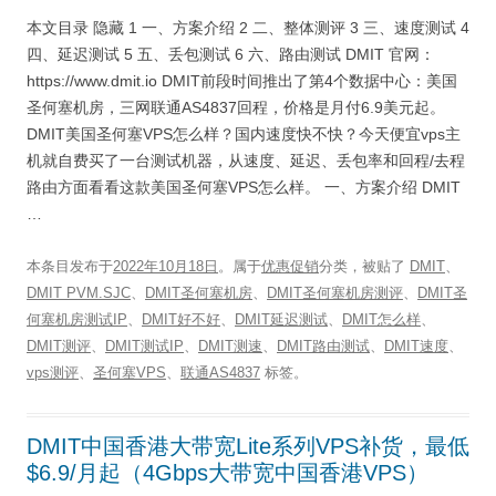
本文目录 隐藏 1 一、方案介绍 2 二、整体测评 3 三、速度测试 4
四、延迟测试 5 五、丢包测试 6 六、路由测试 DMIT 官网：
https://www.dmit.io DMIT前段时间推出了第4个数据中心：美国
圣何塞机房，三网联通AS4837回程，价格是月付6.9美元起。
DMIT美国圣何塞VPS怎么样？国内速度快不快？今天便宜vps主
机就自费买了一台测试机器，从速度、延迟、丢包率和回程/去程
路由方面看看这款美国圣何塞VPS怎么样。 一、方案介绍 DMIT
…
本条目发布于
2022年10月18日
。属于
优惠促销
分类，被贴了
DMIT
、
DMIT PVM.SJC
、
DMIT圣何塞机房
、
DMIT圣何塞机房测评
、
DMIT圣
何塞机房测试IP
、
DMIT好不好
、
DMIT延迟测试
、
DMIT怎么样
、
DMIT测评
、
DMIT测试IP
、
DMIT测速
、
DMIT路由测试
、
DMIT速度
、
vps测评
、
圣何塞VPS
、
联通AS4837
标签。
DMIT中国香港大带宽Lite系列VPS补货，最低
$6.9/月起（4Gbps大带宽中国香港VPS）