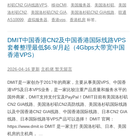
杉矶CN2 GIA线路VPS
、
移动CMI
、
美国服务器
、
美国洛杉矶
、
美国
洛杉矶CN2
、
美国洛杉矶CN2 GIA
、
美国洛杉矶CN2 GIA线路
、
联通
AS10099
、
虚拟服务器
、
香港vps
、
香港机房
标签。
DMIT中国香港CN2及中国香港国际线路VPS
套餐整理最低$6.9/月起（4Gbps大带宽中国
香港VPS）
2026-04-16 更新
主机佬
暂无留言
DMIT是一家创办于2017年的商家，主要从事美国VPS、中国香
港VPS及日本VPS业务，是一家比较注重产品质量和服务水平的
国外商家，DMIT支持支付宝及PayPal！DMIT目前有美国洛杉矶
CN2 GIA线路、美国洛杉矶CN2高防线路、美国洛杉矶国际线路
以及中国香港CN2 GIA线路、中国香港国际线路、日本CN2 GIA
线路、日本国际线路等VPS产品可以选择！ DMIT 官网：
https://www.dmit.io DMIT 是一家主打 美国洛杉矶、日本、美国
机房的主机商， …