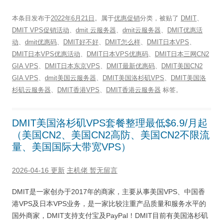
本条目发布于
2022年6月21日
。属于
优惠促销
分类，被贴了
DMIT
、
DMIT VPS促销活动
、
dmit 云服务器
、
dmit云服务器
、
DMIT优惠活
动
、
dmit优惠码
、
DMIT好不好
、
DMIT怎么样
、
DMIT日本VPS
、
DMIT日本VPS优惠活动
、
DMIT日本VPS优惠码
、
DMIT日本三网CN2
GIA VPS
、
DMIT日本东京VPS
、
DMIT最新优惠码
、
DMIT美国CN2
GIA VPS
、
dmit美国云服务器
、
DMIT美国洛杉矶VPS
、
DMIT美国洛
杉矶云服务器
、
DMIT香港VPS
、
DMIT香港云服务器
标签。
DMIT美国洛杉矶VPS套餐整理最低$6.9/月起
（美国CN2、美国CN2高防、美国CN2不限流
量、美国国际大带宽VPS）
2026-04-16 更新
主机佬
暂无留言
DMIT是一家创办于2017年的商家，主要从事美国VPS、中国香
港VPS及日本VPS业务，是一家比较注重产品质量和服务水平的
国外商家，DMIT支持支付宝及PayPal！DMIT目前有美国洛杉矶