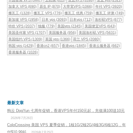
中国香港 VPS
(5447)
主机镇
(811)
便宜VPS
(3598)
便宜 vps
(2521)
加拿大 VPS
(690)
原生 IP
(870)
大带宽VPS
(1066)
年付 VPS
(3920)
搬瓦工
(1328)
搬瓦工 VPS
(776)
搬瓦工 优惠
(759)
搬瓦工 评测
(749)
新加坡 VPS
(1958)
日本 vps
(3093)
日本vps
(712)
洛杉矶VPS
(677)
特价 VPS
(2037)
独服
(779)
美国vps
(2345)
美国便宜VPS
(643)
美国圣何塞 VPS
(1707)
美国服务器
(956)
美国洛杉矶 VPS
(5631)
美国纽约 VPS
(1309)
英国 vps
(1366)
荷兰 VPS
(2080)
韩国 vps
(1429)
香港cn2
(657)
香港vps
(1845)
香港云服务器
(662)
香港服务器
(1026)
最新文章
狗云 DogYun 七周年促销，香港VPS年付150元起，充值满100送10元
2026年7月26日
ColoCrossing 美国 VPS 夏季促销，1核1G/2核2G/4核3G/6核12G，年
付$10.99起
2026年7月25日