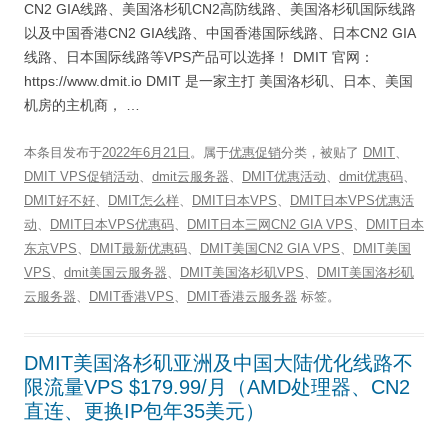
CN2 GIA线路、美国洛杉矶CN2高防线路、美国洛杉矶国际线路
以及中国香港CN2 GIA线路、中国香港国际线路、日本CN2 GIA
线路、日本国际线路等VPS产品可以选择！ DMIT 官网：
https://www.dmit.io DMIT 是一家主打 美国洛杉矶、日本、美国
机房的主机商， …
本条目发布于
2022年6月21日
。属于
优惠促销
分类，被贴了
DMIT
、
DMIT VPS促销活动
、
dmit云服务器
、
DMIT优惠活动
、
dmit优惠码
、
DMIT好不好
、
DMIT怎么样
、
DMIT日本VPS
、
DMIT日本VPS优惠活
动
、
DMIT日本VPS优惠码
、
DMIT日本三网CN2 GIA VPS
、
DMIT日本
东京VPS
、
DMIT最新优惠码
、
DMIT美国CN2 GIA VPS
、
DMIT美国
VPS
、
dmit美国云服务器
、
DMIT美国洛杉矶VPS
、
DMIT美国洛杉矶
云服务器
、
DMIT香港VPS
、
DMIT香港云服务器
标签。
DMIT美国洛杉矶亚洲及中国大陆优化线路不
限流量VPS $179.99/月（AMD处理器、CN2
直连、更换IP包年35美元）