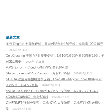
最新文章
狗云 DogYun 七周年促销，香港VPS年付150元起，充值满100送10元
2026年7月26日
ColoCrossing 美国 VPS 夏季促销，1核1G/2核2G/4核3G/6核12G，年
付$10.99起
2026年7月25日
V.PS（xTom）Cloud KVM VPS 多机房可选，
Starter/Essential/Pro/Premium，月付€6.95起
2026年7月22日
NUXOA 法兰克福独服夏季促销，E5-2640 v4/Ryzen 7 5700X/Ryzen
9 7950X，€94.50/月起
2026年7月19日
SVR4U 马来西亚 EPYC/Intel KVM VPS 闪促，1核1G/2核2G/4核
4G/6核6G/8核8G，年付$20起
2026年7月17日
GINERNET 强制全量客户完成 KYC 人脸验证，完成可获 €5 余额奖
励
2026年7月14日