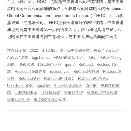
百度百科介绍： HGC，也就是中国香港和记带宽线路，是中国香
港电讯运营商和记黄埔的简称，全称是和记环球电讯的Hutchison
Global Communications Investments Limited (「HGC」)，为李
嘉诚旗下的电讯公司。 HGC拥有全港最好的网络线路，中国香港
和记机房是中国香港第一大网络接入商，作为和记黄埔成员，和
记电讯在中国香港占据主导地位，与中国大陆运营商间带宽高 …
本条目发布于
2022年3月30日
。属于
优惠促销
分类，被贴了
AS9304
、
AS9304线路
、
bgp.he.net
、
FIO测试硬盘读写
、
HGC
、
HGC三网ping
测试
、
HGC线路
、
HGC静态商宽
、
iperf3
、
ReCloud
、
Recloud TG
群
、
Recloud TG群连接
、
recloud vps
、
ReCloud丢包率
、
ReCloud怎
么样
、
ReCloud测评
、
ReCloud香港HGC
、
ReCloud香港VPS
、
UnixBench跑分
、
vps测评
、
什么是HGC线路
、
原生IP
、
去程路由追
踪
、
回程路由追踪
、
流媒体解锁
、
香港原生IP
、
香港和记带宽线路
、
香港和记机房
、
香港静态HGC
标签。