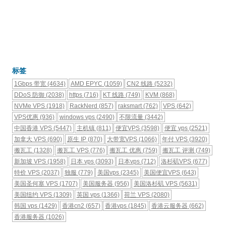
标签
1Gbps 带宽
(4634)
AMD EPYC
(1059)
CN2 线路
(5232)
DDoS 防御
(2038)
https
(716)
KT 线路
(749)
KVM
(868)
NVMe VPS
(1918)
RackNerd
(857)
raksmart
(762)
VPS
(642)
VPS优惠
(936)
windows vps
(2490)
不限流量
(3442)
中国香港 VPS
(5447)
主机镇
(811)
便宜VPS
(3598)
便宜 vps
(2521)
加拿大 VPS
(690)
原生 IP
(870)
大带宽VPS
(1066)
年付 VPS
(3920)
搬瓦工
(1328)
搬瓦工 VPS
(776)
搬瓦工 优惠
(759)
搬瓦工 评测
(749)
新加坡 VPS
(1958)
日本 vps
(3093)
日本vps
(712)
洛杉矶VPS
(677)
特价 VPS
(2037)
独服
(779)
美国vps
(2345)
美国便宜VPS
(643)
美国圣何塞 VPS
(1707)
美国服务器
(956)
美国洛杉矶 VPS
(5631)
美国纽约 VPS
(1309)
英国 vps
(1366)
荷兰 VPS
(2080)
韩国 vps
(1429)
香港cn2
(657)
香港vps
(1845)
香港云服务器
(662)
香港服务器
(1026)