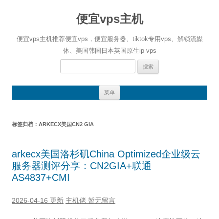
便宜vps主机
便宜vps主机推荐便宜vps，便宜服务器、tiktok专用vps、解锁流媒
体、美国韩国日本英国原生ip vps
搜
索：
跳
菜单
至
正
文
标签归档：
ARKECX美国CN2 GIA
arkecx美国洛杉矶China Optimized企业级云
服务器测评分享：CN2GIA+联通
AS4837+CMI
2026-04-16 更新
主机佬
暂无留言