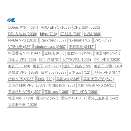
标签
1Gbps 带宽
(4634)
AMD EPYC
(1059)
CN2 线路
(5232)
DDoS 防御
(2038)
https
(716)
KT 线路
(749)
KVM
(868)
NVMe VPS
(1918)
RackNerd
(857)
raksmart
(762)
VPS
(642)
VPS优惠
(936)
windows vps
(2490)
不限流量
(3442)
中国香港 VPS
(5447)
主机镇
(811)
便宜VPS
(3598)
便宜 vps
(2521)
加拿大 VPS
(690)
原生 IP
(870)
大带宽VPS
(1066)
年付 VPS
(3920)
搬瓦工
(1328)
搬瓦工 VPS
(776)
搬瓦工 优惠
(759)
搬瓦工 评测
(749)
新加坡 VPS
(1958)
日本 vps
(3093)
日本vps
(712)
洛杉矶VPS
(677)
特价 VPS
(2037)
独服
(779)
美国vps
(2345)
美国便宜VPS
(643)
美国圣何塞 VPS
(1707)
美国服务器
(956)
美国洛杉矶 VPS
(5631)
美国纽约 VPS
(1309)
英国 vps
(1366)
荷兰 VPS
(2080)
韩国 vps
(1429)
香港cn2
(657)
香港vps
(1845)
香港云服务器
(662)
香港服务器
(1026)