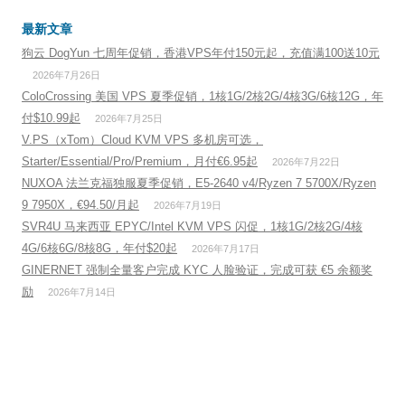
最新文章
狗云 DogYun 七周年促销，香港VPS年付150元起，充值满100送10元
2026年7月26日
ColoCrossing 美国 VPS 夏季促销，1核1G/2核2G/4核3G/6核12G，年
付$10.99起
2026年7月25日
V.PS（xTom）Cloud KVM VPS 多机房可选，
Starter/Essential/Pro/Premium，月付€6.95起
2026年7月22日
NUXOA 法兰克福独服夏季促销，E5-2640 v4/Ryzen 7 5700X/Ryzen
9 7950X，€94.50/月起
2026年7月19日
SVR4U 马来西亚 EPYC/Intel KVM VPS 闪促，1核1G/2核2G/4核
4G/6核6G/8核8G，年付$20起
2026年7月17日
GINERNET 强制全量客户完成 KYC 人脸验证，完成可获 €5 余额奖
励
2026年7月14日