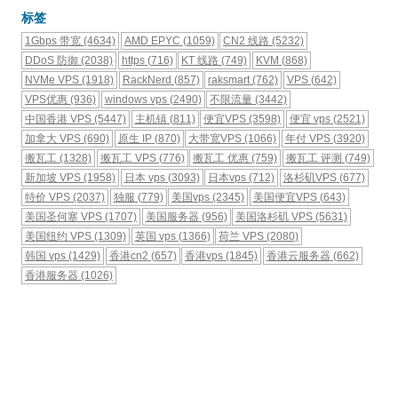
标签
1Gbps 带宽
(4634)
AMD EPYC
(1059)
CN2 线路
(5232)
DDoS 防御
(2038)
https
(716)
KT 线路
(749)
KVM
(868)
NVMe VPS
(1918)
RackNerd
(857)
raksmart
(762)
VPS
(642)
VPS优惠
(936)
windows vps
(2490)
不限流量
(3442)
中国香港 VPS
(5447)
主机镇
(811)
便宜VPS
(3598)
便宜 vps
(2521)
加拿大 VPS
(690)
原生 IP
(870)
大带宽VPS
(1066)
年付 VPS
(3920)
搬瓦工
(1328)
搬瓦工 VPS
(776)
搬瓦工 优惠
(759)
搬瓦工 评测
(749)
新加坡 VPS
(1958)
日本 vps
(3093)
日本vps
(712)
洛杉矶VPS
(677)
特价 VPS
(2037)
独服
(779)
美国vps
(2345)
美国便宜VPS
(643)
美国圣何塞 VPS
(1707)
美国服务器
(956)
美国洛杉矶 VPS
(5631)
美国纽约 VPS
(1309)
英国 vps
(1366)
荷兰 VPS
(2080)
韩国 vps
(1429)
香港cn2
(657)
香港vps
(1845)
香港云服务器
(662)
香港服务器
(1026)