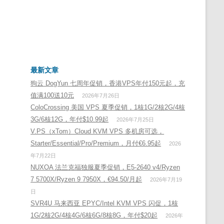
最新文章
狗云 DogYun 七周年促销，香港VPS年付150元起，充
值满100送10元
2026年7月26日
ColoCrossing 美国 VPS 夏季促销，1核1G/2核2G/4核
3G/6核12G，年付$10.99起
2026年7月25日
V.PS（xTom）Cloud KVM VPS 多机房可选，
Starter/Essential/Pro/Premium，月付€6.95起
2026
年7月22日
NUXOA 法兰克福独服夏季促销，E5-2640 v4/Ryzen
7 5700X/Ryzen 9 7950X，€94.50/月起
2026年7月19
日
SVR4U 马来西亚 EPYC/Intel KVM VPS 闪促，1核
1G/2核2G/4核4G/6核6G/8核8G，年付$20起
2026年