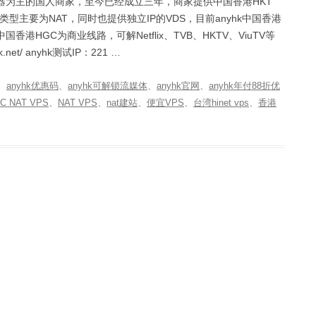
NAT机器为主的国人商家，至今已经成立三年，商家提供中国香港HKT
机器类型主要为NAT，同时也提供独立IP的VDS，目前anyhk中国香港
港HGC为商业线路，可解Netflix、TVB、HKTV、ViuTV等
et/ anyhk测试IP：221 …
、
anyhk优惠码
、
anyhk可解锁流媒体
、
anyhk官网
、
anyhk年付88折优
C NAT VPS
、
NAT VPS
、
nat建站
、
便宜VPS
、
台湾hinet vps
、
香港