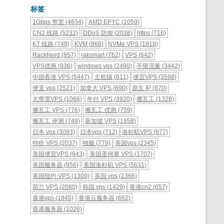
标签
1Gbps 带宽
(4634)
AMD EPYC
(1059)
CN2 线路
(5232)
DDoS 防御
(2038)
https
(716)
KT 线路
(749)
KVM
(868)
NVMe VPS
(1918)
RackNerd
(857)
raksmart
(762)
VPS
(642)
VPS优惠
(936)
windows vps
(2490)
不限流量
(3442)
中国香港 VPS
(5447)
主机镇
(811)
便宜VPS
(3598)
便宜 vps
(2521)
加拿大 VPS
(690)
原生 IP
(870)
大带宽VPS
(1066)
年付 VPS
(3920)
搬瓦工
(1328)
搬瓦工 VPS
(776)
搬瓦工 优惠
(759)
搬瓦工 评测
(749)
新加坡 VPS
(1958)
日本 vps
(3093)
日本vps
(712)
洛杉矶VPS
(677)
特价 VPS
(2037)
独服
(779)
美国vps
(2345)
美国便宜VPS
(643)
美国圣何塞 VPS
(1707)
美国服务器
(956)
美国洛杉矶 VPS
(5631)
美国纽约 VPS
(1309)
英国 vps
(1366)
荷兰 VPS
(2080)
韩国 vps
(1429)
香港cn2
(657)
香港vps
(1845)
香港云服务器
(662)
香港服务器
(1026)