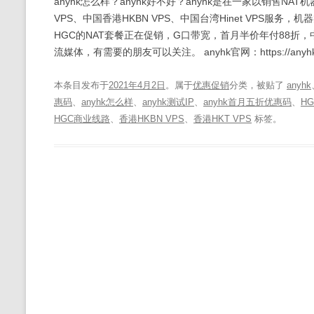
anyhk怎么样？anyhk好不好？anyhk是在一家以销售
VPS、中国香港HKBN VPS、中国台湾Hinet VPS服务，
HGC的NAT套餐正在促销，G口带宽，首月半价年付88折，中国香
流媒体，有需要的朋友可以关注。 anyhk官网：https://anyhk.n
本条目发布于
2021年4月2日
。属于
优惠促销
分类，被贴了
anyhk
惠码
、
anyhk怎么样
、
anyhk测试IP
、
anyhk首月五折优惠码
、
HG
HGC商业线路
、
香港HKBN VPS
、
香港HKT VPS
标签。