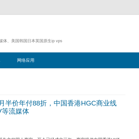
流媒体、美国韩国日本英国原生ip vps
跳
至
记
网络应用
正
文
，首月半价年付88折，中国香港HGC商业线
uTV等流媒体