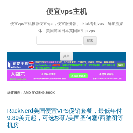
便宜vps主机
便宜vps主机推荐便宜vps，便宜服务器、tiktok专用vps、解锁流媒
体、美国韩国日本英国原生ip vps
搜
索：
跳
菜单
至
正
文
标签归档：
AMD RYZEN9 3900X
RackNerd美国便宜VPS促销套餐，最低年付
9.89美元起，可选杉矶/美国圣何塞/西雅图等
机房