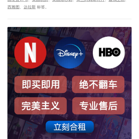
西雅图
、
达拉斯
标签。