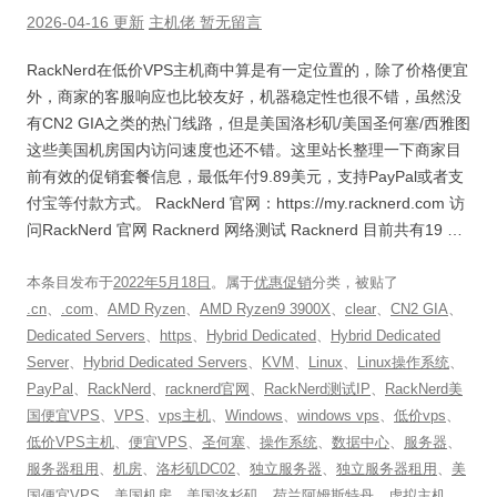
2026-04-16 更新
主机佬
暂无留言
RackNerd在低价VPS主机商中算是有一定位置的，除了价格便宜
外，商家的客服响应也比较友好，机器稳定性也很不错，虽然没
有CN2 GIA之类的热门线路，但是美国洛杉矶/美国圣何塞/西雅图
这些美国机房国内访问速度也还不错。这里站长整理一下商家目
前有效的促销套餐信息，最低年付9.89美元，支持PayPal或者支
付宝等付款方式。 RackNerd 官网：https://my.racknerd.com 访
问RackNerd 官网 Racknerd 网络测试 Racknerd 目前共有19 …
本条目发布于
2022年5月18日
。属于
优惠促销
分类，被贴了
.cn
、
.com
、
AMD Ryzen
、
AMD Ryzen9 3900X
、
clear
、
CN2 GIA
、
Dedicated Servers
、
https
、
Hybrid Dedicated
、
Hybrid Dedicated
Server
、
Hybrid Dedicated Servers
、
KVM
、
Linux
、
Linux操作系统
、
PayPal
、
RackNerd
、
racknerd官网
、
RackNerd测试IP
、
RackNerd美
国便宜VPS
、
VPS
、
vps主机
、
Windows
、
windows vps
、
低价vps
、
低价VPS主机
、
便宜VPS
、
圣何塞
、
操作系统
、
数据中心
、
服务器
、
服务器租用
、
机房
、
洛杉矶DC02
、
独立服务器
、
独立服务器租用
、
美
国便宜VPS
、
美国机房
、
美国洛杉矶
、
荷兰阿姆斯特丹
、
虚拟主机
、