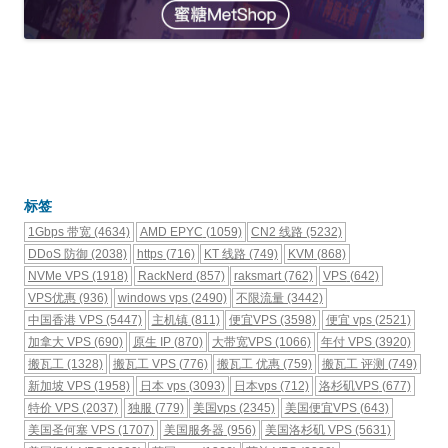
标签
1Gbps 带宽
(4634)
AMD EPYC
(1059)
CN2 线路
(5232)
DDoS 防御
(2038)
https
(716)
KT 线路
(749)
KVM
(868)
NVMe VPS
(1918)
RackNerd
(857)
raksmart
(762)
VPS
(642)
VPS优惠
(936)
windows vps
(2490)
不限流量
(3442)
中国香港 VPS
(5447)
主机镇
(811)
便宜VPS
(3598)
便宜 vps
(2521)
加拿大 VPS
(690)
原生 IP
(870)
大带宽VPS
(1066)
年付 VPS
(3920)
搬瓦工
(1328)
搬瓦工 VPS
(776)
搬瓦工 优惠
(759)
搬瓦工 评测
(749)
新加坡 VPS
(1958)
日本 vps
(3093)
日本vps
(712)
洛杉矶VPS
(677)
特价 VPS
(2037)
独服
(779)
美国vps
(2345)
美国便宜VPS
(643)
美国圣何塞 VPS
(1707)
美国服务器
(956)
美国洛杉矶 VPS
(5631)