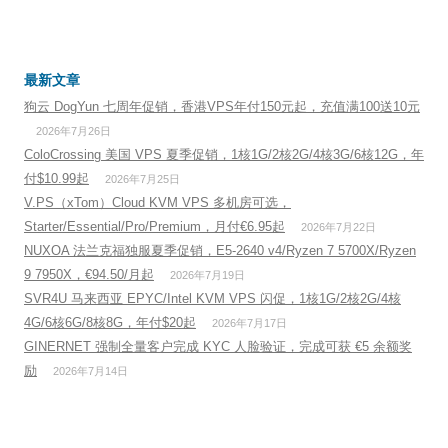
最新文章
狗云 DogYun 七周年促销，香港VPS年付150元起，充值满100送10元
2026年7月26日
ColoCrossing 美国 VPS 夏季促销，1核1G/2核2G/4核3G/6核12G，年
付$10.99起
2026年7月25日
V.PS（xTom）Cloud KVM VPS 多机房可选，
Starter/Essential/Pro/Premium，月付€6.95起
2026年7月22日
NUXOA 法兰克福独服夏季促销，E5-2640 v4/Ryzen 7 5700X/Ryzen
9 7950X，€94.50/月起
2026年7月19日
SVR4U 马来西亚 EPYC/Intel KVM VPS 闪促，1核1G/2核2G/4核
4G/6核6G/8核8G，年付$20起
2026年7月17日
GINERNET 强制全量客户完成 KYC 人脸验证，完成可获 €5 余额奖
励
2026年7月14日