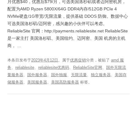
月优惠$40，优惠后$79/月，可选美国洛杉矶或者迈阿密机房，
配置为AMD Ryzen 5800X/64G DDR4内存/512GB PCIe 4
NVMe硬盘/1G带宽/无限流量，提供基础 DDOS 防御。数据中心
可选美国洛杉矶/迈阿密，感兴趣的小伙伴可以考虑。
ReliableSite 官网：http://payments.reliablesite.net ReliableSite
是一家主打 美国洛杉矶、美国纽约、迈阿密、美国 机房的主机
商， …
本条目发布于
2023年4月12日
。属于
优惠促销
分类，被贴了
amd 服
务
、
reliablesite
、
reliablesite优惠码
、
ReliableSite官网
、
国外无限流
量服务器
、
国外服务器
、
国外独服
、
无限流量
、
独立服务器
、
美国存
储服务器
、
美国服务器
、
美国高防服务器
标签。