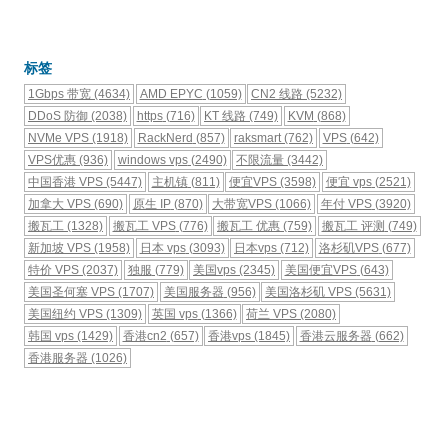
标签
1Gbps 带宽
(4634)
AMD EPYC
(1059)
CN2 线路
(5232)
DDoS 防御
(2038)
https
(716)
KT 线路
(749)
KVM
(868)
NVMe VPS
(1918)
RackNerd
(857)
raksmart
(762)
VPS
(642)
VPS优惠
(936)
windows vps
(2490)
不限流量
(3442)
中国香港 VPS
(5447)
主机镇
(811)
便宜VPS
(3598)
便宜 vps
(2521)
加拿大 VPS
(690)
原生 IP
(870)
大带宽VPS
(1066)
年付 VPS
(3920)
搬瓦工
(1328)
搬瓦工 VPS
(776)
搬瓦工 优惠
(759)
搬瓦工 评测
(749)
新加坡 VPS
(1958)
日本 vps
(3093)
日本vps
(712)
洛杉矶VPS
(677)
特价 VPS
(2037)
独服
(779)
美国vps
(2345)
美国便宜VPS
(643)
美国圣何塞 VPS
(1707)
美国服务器
(956)
美国洛杉矶 VPS
(5631)
美国纽约 VPS
(1309)
英国 vps
(1366)
荷兰 VPS
(2080)
韩国 vps
(1429)
香港cn2
(657)
香港vps
(1845)
香港云服务器
(662)
香港服务器
(1026)