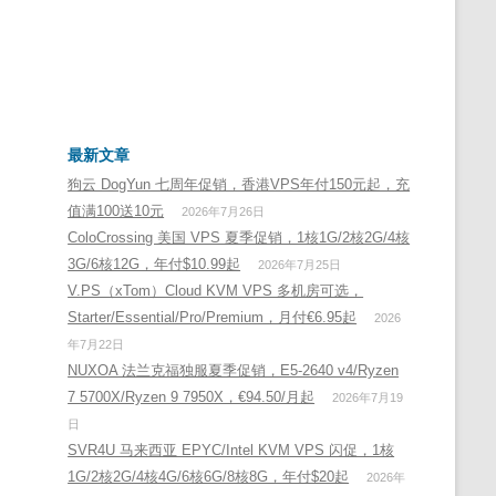
最新文章
狗云 DogYun 七周年促销，香港VPS年付150元起，充
值满100送10元
2026年7月26日
ColoCrossing 美国 VPS 夏季促销，1核1G/2核2G/4核
3G/6核12G，年付$10.99起
2026年7月25日
V.PS（xTom）Cloud KVM VPS 多机房可选，
Starter/Essential/Pro/Premium，月付€6.95起
2026
年7月22日
NUXOA 法兰克福独服夏季促销，E5-2640 v4/Ryzen
7 5700X/Ryzen 9 7950X，€94.50/月起
2026年7月19
日
SVR4U 马来西亚 EPYC/Intel KVM VPS 闪促，1核
1G/2核2G/4核4G/6核6G/8核8G，年付$20起
2026年