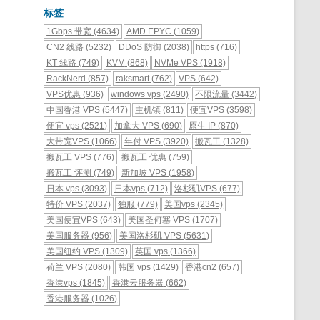
标签
1Gbps 带宽
(4634)
AMD EPYC
(1059)
CN2 线路
(5232)
DDoS 防御
(2038)
https
(716)
KT 线路
(749)
KVM
(868)
NVMe VPS
(1918)
RackNerd
(857)
raksmart
(762)
VPS
(642)
VPS优惠
(936)
windows vps
(2490)
不限流量
(3442)
中国香港 VPS
(5447)
主机镇
(811)
便宜VPS
(3598)
便宜 vps
(2521)
加拿大 VPS
(690)
原生 IP
(870)
大带宽VPS
(1066)
年付 VPS
(3920)
搬瓦工
(1328)
搬瓦工 VPS
(776)
搬瓦工 优惠
(759)
搬瓦工 评测
(749)
新加坡 VPS
(1958)
日本 vps
(3093)
日本vps
(712)
洛杉矶VPS
(677)
特价 VPS
(2037)
独服
(779)
美国vps
(2345)
美国便宜VPS
(643)
美国圣何塞 VPS
(1707)
美国服务器
(956)
美国洛杉矶 VPS
(5631)
美国纽约 VPS
(1309)
英国 vps
(1366)
荷兰 VPS
(2080)
韩国 vps
(1429)
香港cn2
(657)
香港vps
(1845)
香港云服务器
(662)
香港服务器
(1026)