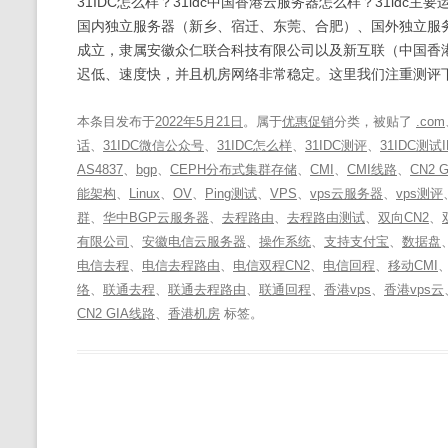
31IDC怎么样？31idc中国香港云服务器怎么样？31id
国内独立服务器（新乡、宿迁、东莞、合肥）、国外独立服务
成立，隶属安徽众仁联合科技有限公司以及新互联（中国香港
迟低、速度快，并且机房网络非常稳定。这里我们注重测评下3
本条目发布于
2022年5月21日
。属于
优惠促销
分类，被贴了
.com
话
、
31IDC微信公众号
、
31IDC怎么样
、
31IDC测评
、
31IDC测试I
AS4837
、
bgp
、
CEPH分布式集群存储
、
CMI
、
CMI线路
、
CN2 G
能架构
、
Linux
、
OV
、
Ping测试
、
VPS
、
vps云服务器
、
vps测评
群
、
华中BGP云服务器
、
去程路由
、
去程路由测试
、
双向CN2
、
有限公司
、
安徽电信云服务器
、
操作系统
、
支持支付宝
、
数据盘
电信去程
、
电信去程路由
、
电信双程CN2
、
电信回程
、
移动CMI
络
、
联通去程
、
联通去程路由
、
联通回程
、
香港vps
、
香港vps云
CN2 GIA线路
、
香港机房
标签。