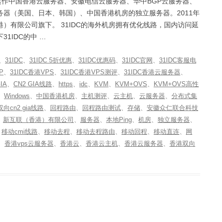
c主要运作中国香港云服务器、安徽电信云服务器、华中BGP云服务器、
器（美国、日本、韩国）、中国香港机房的独立服务器。2011年
）有限公司旗下。 31IDC的海外机房拥有优化线路，国内访问延
1IDC的中 …
、
31IDC
、
31IDC 5折优惠
、
31IDC优惠码
、
31IDC官网
、
31IDC客服电
P
、
31IDC香港VPS
、
31IDC香港VPS测评
、
31IDC香港云服务器
、
IA
、
CN2 GIA线路
、
https
、
idc
、
KVM
、
KVM+OVS
、
KVM+OVS高性
、
Windows
、
中国香港机房
、
主机测评
、
云主机
、
云服务器
、
分布式集
双向cn2 gia线路
、
回程路由
、
回程路由测试
、
存储
、
安徽众仁联合科技
、
新互联（香港）有限公司
、
服务器
、
本地Ping
、
机房
、
独立服务器
、
、
移动cmi线路
、
移动去程
、
移动去程路由
、
移动回程
、
移动直连
、
网
、
香港vps云服务器
、
香港云
、
香港云主机
、
香港云服务器
、
香港双向