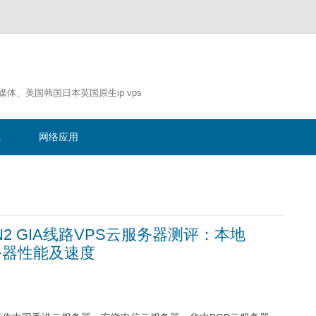
流媒体、美国韩国日本英国原生ip vps
跳
至
记
网络应用
正
文
N2 GIA线路VPS云服务器测评：本地
服务器性能及速度