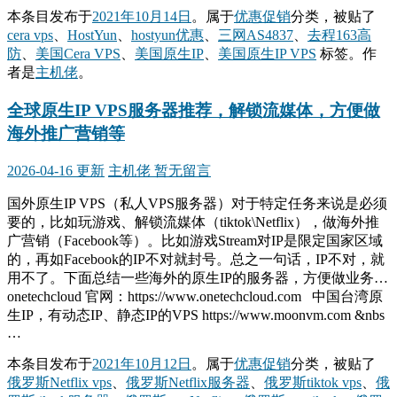
本条目发布于
2021年10月14日
。属于
优惠促销
分类，被贴了
cera vps
、
HostYun
、
hostyun优惠
、
三网AS4837
、
去程163高
防
、
美国Cera VPS
、
美国原生IP
、
美国原生IP VPS
标签。
作
者是
主机佬
。
全球原生IP VPS服务器推荐，解锁流媒体，方便做
海外推广营销等
2026-04-16 更新
主机佬
暂无留言
国外原生IP VPS（私人VPS服务器）对于特定任务来说是必须
要的，比如玩游戏、解锁流媒体（tiktok\Netflix），做海外推
广营销（Facebook等）。比如游戏Stream对IP是限定国家区域
的，再如Facebook的IP不对就封号。总之一句话，IP不对，就
用不了。下面总结一些海外的原生IP的服务器，方便做业务…
onetechcloud 官网：https://www.onetechcloud.com 中国台湾原
生IP，有动态IP、静态IP的VPS https://www.moonvm.com &nbs
…
本条目发布于
2021年10月12日
。属于
优惠促销
分类，被贴了
俄罗斯Netflix vps
、
俄罗斯Netflix服务器
、
俄罗斯tiktok vps
、
俄