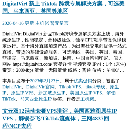
DigitalVirt 新上 Tiktok 跨境专属解决方案，可选美
国、马来西亚、英国等地区
2026-04-16 更新
主机佬
暂无留言
DigitalVirt DigitalVirt 新品Tiktok跨境专属解决方案上线，海外
纯原生IP，性能稳定，毫秒级延迟，独享CPU独享带宽保障稳
定运行。基于海外直播加速产品，为出海社交电商提供一站式
直播、带货的基础设施服务。可选地区：美国、英国、泰国、
菲律宾、马来西亚、新加坡、越南、中国台湾和印尼。 官方
网站 https://digitalvirt.com/ 套餐详情 视频套餐 IPv4：1个 (原生)
带宽：200Mbps 流量：无限流量 线路：普通 价格：￥400/ …
本条目发布于
2023年2月23日
。属于
优惠促销
分类，被贴了
DigitalVirt
、
DigitalVirt官网
、
Tiktok VPS
、
tiktok专线
、
原生
IP
、
原生IP VPS
、
新加坡原生IP
、
美国原生IP VPS
、
解锁
TikTok
、
马来西亚原生IP
标签。
作者是
主机佬
。
艾云双12活动套餐VPS测评，美国西雅图原生IP
VPS，解锁奈飞/TikTok流媒体，三网4837回
程/NCP去程