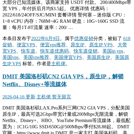
大部分已知流媒体。该商家支持 USDT 付款。 200/400Mbps带
宽 VPS，年付折后月均$3.5起。 优惠详情 优惠码：
2022/618/24OFF/SJC/MINI 套餐详情 聖何塞 – 迷你版 CPU：
1~8 vCPU 内存：768M~4G RAM 硬盘：10G~160G SSD 流
量：每月1T-8T流量 速率：200/ …
本条目发布于
2022年6月9日
。属于
优惠促销
分类，被贴了
618
促销
、
便宜VPS
、
便宜vps推荐
、
原生IP
、
原生IP VPS
、
大带
宽VPS
、
快车道
、
快车道优惠码
、
快车道促销
、
美国ip vps
、
美国vps
、
美国vps推荐
、
美国便宜VPS
、
美国原生IP
、
美国原
生IP VPS
标签。
作者是
主机佬
。
DMIT 美国洛杉矶CN2 GIA VPS，原生IP，解锁
Netflix、Disney+等流媒体
2026-04-16 更新
主机佬
暂无留言
DMIT 美国洛杉矶LAX.Pro系列三网CN2 GIA VPS，分配美国
原生IP，最高可选2Gbps带宽计量或200Mbps无限流量，解锁
Netflix、Disney+、HBO、YouTube Premium等流媒体，最低配
置为：1C1G/10G SSD/650G@500Mbps/季付$28.88起。 DMIT
官网：https://www.dmit.io DMIT 是一家主打 美国洛杉矶、美