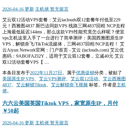
2026-04-16 更新
主机佬
暂无留言
艾云双12活动VPS套餐：艾云iaclouds双12套餐年付低至229
元！西雅图4837 斯巴达同款VPS 线路三网4837回程 NCP去程
上海最低延迟144ms，那么这款VPS性能究竟怎么样呢？便宜
vps主机这里入手了一台进行了简单测评：美国西雅图原生IP
VPS，解锁奈飞/TikTok流媒体，三网4837回程/NCP去程！ 艾
云Aiyun Network官网：门户首页 - 艾云 (iaclouds.com) 艾云优
惠码：9ABOFAZI2Y，适用于艾云双12套餐，立减40元 艾云
双12活动套餐VPS【 …
本条目发布于
2022年11月27日
。属于
优惠促销
分类，被贴了
美国原生IP VPS
、
艾云VPS测评
、
艾云双12活动
、
艾云西雅图
4837
、
艾云解锁Tiktok
、
艾云解锁奈飞视频
标签。
作者是
主机
佬
。
六六云美国英国Tiktok VPS，家宽原生IP，月付
￥50起
2026-04-16 更新
主机佬
暂无留言