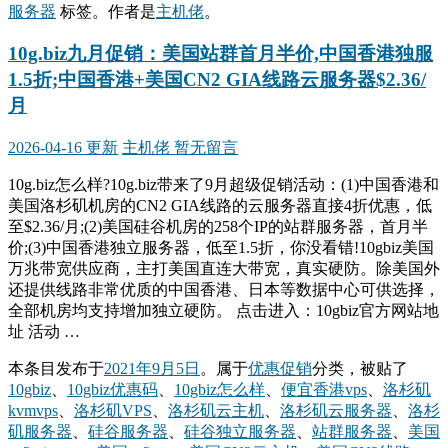
服务器
标签。
作者是
主机佬
。
10g.biz九月促销：美国站群首月半价,中国香港独服
1.5折;中国香港+美国CN2 GIA线路云服务器$2.36/
月
2026-04-16 更新
主机佬
暂无留言
10g.biz怎么样?10g.biz带来了9月超级促销活动：(1)中国香港和
美国洛杉矶机房的CN2 GIA线路的云服务器直接4折优惠，低
至$2.36/月;(2)美国硅谷机房的258个IP的站群服务器，首月半
价;(3)中国香港独立服务器，低至1.5折，你没看错!10gbiz美国
万兆带宽供应商，主打美国直连大带宽，真实硬防。除美国外
还提供线路非常优质的中国香港、日本等数据中心可供选择，
全部机房均支持增加独立硬防。 点击进入：10gbiz官方网站地
址 活动 …
本条目发布于
2021年9月5日
。属于
优惠促销
分类，被贴了
10gbiz
、
10gbiz优惠码
、
10gbiz怎么样
、
便宜香港vps
、
洛杉矶
kvmvps
、
洛杉矶VPS
、
洛杉矶云主机
、
洛杉矶云服务器
、
洛杉
矶服务器
、
硅谷服务器
、
硅谷独立服务器
、
站群服务器
、
美国