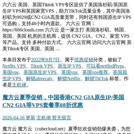
六六云 美国、英国Tiktok VPS专区提供了美国洛杉矶/英国原
生IP VPS和英国家宽VPS，助力TikTok流量业务，其中美国洛
杉矶为9929或CN2 GIA高质量宽带，同时还有韩国原生IP VPS
可选购，支持48小时内退款。 六六云 官网：
https://666clouds.com 六六云 是一家主打 美国洛杉矶、韩国、
英国、美国 机房的主机商，提供 CN2 GIA、CN2、家宽 VPS
等产品。支持 多种付款方式。 六六云官网 访问六六云官网 英
美Tiktok专区 美国、英国 …
本条目发布于
2022年9月7日
。属于
优惠促销
分类，被贴了
Netflix VPS
、
Tiktok VPS
、
原生IP VPS
、
可以看netflix的vps
、
美国vps
、
美国原生IP VPS
、
英国vps
、
英国vps推荐
、
英国原
生IP VPS
、
解锁afreecatv
、
解锁Netflix
、
解锁TikTok
标签。
作
者是
主机佬
。
魔方云夏季促销，中国香港CN2 GIA原生IP/美国
CN2 GIA等VPS套餐享88折优惠
2026-04-16 更新
主机佬
暂无留言
魔方云 魔方云（cubecloud.net）夏季狂欢促销劲爆来袭，为您