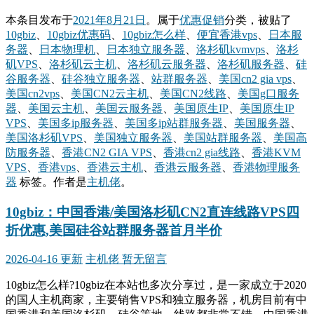
本条目发布于
2021年8月21日
。属于
优惠促销
分类，被贴了
10gbiz
、
10gbiz优惠码
、
10gbiz怎么样
、
便宜香港vps
、
日本服
务器
、
日本物理机
、
日本独立服务器
、
洛杉矶kvmvps
、
洛杉
矶VPS
、
洛杉矶云主机
、
洛杉矶云服务器
、
洛杉矶服务器
、
硅
谷服务器
、
硅谷独立服务器
、
站群服务器
、
美国cn2 gia vps
、
美国cn2vps
、
美国CN2云主机
、
美国CN2线路
、
美国g口服务
器
、
美国云主机
、
美国云服务器
、
美国原生IP
、
美国原生IP
VPS
、
美国多ip服务器
、
美国多ip站群服务器
、
美国服务器
、
美国洛杉矶VPS
、
美国独立服务器
、
美国站群服务器
、
美国高
防服务器
、
香港CN2 GIA VPS
、
香港cn2 gia线路
、
香港KVM
VPS
、
香港vps
、
香港云主机
、
香港云服务器
、
香港物理服务
器
标签。
作者是
主机佬
。
10gbiz：中国香港/美国洛杉矶CN2直连线路VPS四
折优惠,美国硅谷站群服务器首月半价
2026-04-16 更新
主机佬
暂无留言
10gbiz怎么样?10gbiz在本站也多次分享过，是一家成立于2020
的国人主机商家，主要销售VPS和独立服务器，机房目前有中