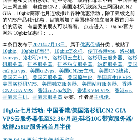
国香港和美国洛杉矶、硅谷等地，线路都非常不错，中国香港
为三网直连，电信走CN2，美国洛杉矶线路为三网回程CN2
GIA，10gbiz商家七月连续推出各种优惠活动，除了延续之前
的VPS产品4折优惠，目前增加了美国硅谷独立服务器首月半
价的活动，有需要的朋友可以看看。 点击进入：10g.biz官方
网站 10gbiz优惠码： …
本条目发布于
2021年7月13日
。属于
优惠促销
分类，被贴了
10gbiz
、
10gbiz优惠码
、
10gbiz怎么样
、
便宜香港vps
、
洛杉矶
kvmvps
、
洛杉矶VPS
、
洛杉矶云主机
、
洛杉矶云服务器
、
洛杉
矶服务器
、
硅谷服务器
、
硅谷独立服务器
、
站群服务器
、
美国
cn2 gia vps
、
美国cn2vps
、
美国CN2云主机
、
美国CN2线路
、
美国云主机
、
美国云服务器
、
美国原生IP
、
美国原生IP VPS
、
美国洛杉矶VPS
、
美国独立服务器
、
美国站群服务器
、
香港
CN2 GIA VPS
、
香港cn2 gia线路
、
香港KVM VPS
、
香港vps
、
香港云主机
、
香港云服务器
标签。
作者是
主机佬
。
10gbiz七月活动: 中国香港/美国洛杉矶CN2 GIA
VPS云服务器低至$2.36/月起;硅谷10G带宽服务器/
站群258IP服务器首月半价
2026-04-16 更新
主机佬
暂无留言