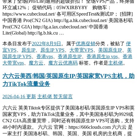
带来了全场(Pro/Lite)通用的超级折扣！ 全场VPS产品，终身循
环立减12%； 促销代码：05WXIRBY8Y 购物车：
https://www.cubecloud.net/ 各可用区SpeedTest&测试IP； [招牌]
中国香港 Pro(CN2 GIA) http://lg.a.hk.cubecloud.net/ 美国洛杉矶
Pro(CN2 GIA) http://lg.a.lax.cubecloud.net/ 中国香港
Lite(Global) http://lg.b.hk.cu …
本条目发布于
2022年8月9日
。属于
优惠促销
分类，被贴了
便
宜VPS
、
原生IP
、
原生IP VPS
、
大带宽VPS
、
美国原生IP
、
美
国原生IP VPS
、
香港vps
、
香港原生IP
、
香港原生ip vps
、
香港
大带宽vps
、
魔方云
、
魔方云优惠码
标签。
作者是
主机佬
。
六六云美西/韩国/英国原生IP/英国家宽VPS主机，助
力TikTok流量业务
2026-04-16 更新
主机佬
暂无留言
六六云 英美Tiktok专区提供了美国洛杉矶/英国原生IP VPS和英
国家宽VPS，助力TikTok流量业务，其中美国洛杉矶为9929或
CN2 GIA高质量宽带，同时还有韩国原生IP VPS可选购，支持
48小时内退款。 六六云 官网：https://666clouds.com 六六云 是
一家主打 美国洛杉矶、韩国、英国、美国 机房的主机商，提