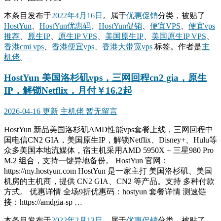
本条目发布于
2022年4月16日
。属于
优惠促销
分类，被贴了
HostYun
、
HostYun优惠码
、
HostYun促销
、
便宜VPS
、
便宜vps
推荐
、
原生IP
、
原生IP VPS
、
美国原生IP
、
美国原生IP VPS
、
香港cmi vps
、
香港便宜vps
、
香港大带宽vps
标签。
作者是
主
机佬
。
HostYun 美国洛杉矶vps，三网回程cn2 gia，原生
IP，解锁Netflix，月付￥16.2起
2026-04-16 更新
主机佬
暂无留言
HostYun 新品美国洛杉矶AMD性能vps套餐上线，三网回程中
国电信CN2 GIA，美国原生IP，解锁Netflix、Disney+、Hulu等
众多美国本地流媒体，宿主机采用AMD 5950X + 三星980 Pro
M.2 组合，支持一键异地备份。 HostYun 官网：
https://my.hostyun.com HostYun 是一家主打 美国洛杉矶、美国
机房的主机商，提供 CN2 GIA、CN2 等产品。支持 多种付款
方式。 优惠详情 全场9折优惠码：hostyun 套餐详情 测速链
接：https://amdgia-sp …
本条目发布于
2022年2月13日
。属于
优惠促销
分类，被贴了