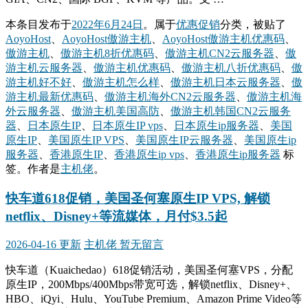
本条目发布于
2022年6月24日
。属于
优惠促销
分类，被贴了
AoyoHost
、
AoyoHost傲游主机
、
AoyoHost傲游主机优惠码
、
傲游主机
、
傲游主机8折优惠码
、
傲游主机CN2云服务器
、
傲
游主机云服务器
、
傲游主机优惠码
、
傲游主机八折优惠码
、
傲
游主机好不好
、
傲游主机怎么样
、
傲游主机日本云服务器
、
傲
游主机最新优惠码
、
傲游主机海外CN2云服务器
、
傲游主机海
外云服务器
、
傲游主机美国高防
、
傲游主机韩国CN2云服务
器
、
日本原生IP
、
日本原生IP vps
、
日本原生ip服务器
、
美国
原生IP
、
美国原生IP VPS
、
美国原生IP云服务器
、
美国原生ip
服务器
、
香港原生IP
、
香港原生ip vps
、
香港原生ip服务器
标
签。
作者是
主机佬
。
快车道618促销，美国圣何塞原生IP VPS, 解锁
netflix、Disney+等流媒体，月付$3.5起
2026-04-16 更新
主机佬
暂无留言
快车道（Kuaichedao）618促销活动，美国圣何塞VPS，分配
原生IP，200Mbps/400Mbps带宽可选，解锁netflix、Disney+、
HBO、iQyi、Hulu、YouTube Premium、Amazon Prime Video等