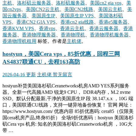
主机
、
洛杉矶云服务器
、
洛杉矶服务器
、
美国cn2 gia vps
、
美
国cn2vps
、
美国CN2云主机
、
美国CN2线路
、
美国云主机
、
美
国云服务器
、
美国原生IP
、
美国原生IP VPS
、
美国洛杉矶
VPS
、
香港CN2 GIA VPS
、
香港cn2 gia线路
、
香港e5服务器
、
香港KVM VPS
、
香港vps
、
香港云主机
、
香港云服务器
、
香港
服务器
、
香港物理服务器
、
香港物理机
、
香港物理机服务器
、
香港物理机租用
标签。
作者是
主机佬
。
hostyun，美国Cera vps，85折优惠，回程三网
AS4837联通CU，去程163高防
2026-04-16 更新
主机佬
暂无留言
hostyun补货美国洛杉矶Ceranetworks机房AMD YES系列服务
器。全新一代高频AMD 锐龙9 CPU， DDR4内存，M.2 nvme
SSD。默认分配最新,干净的美国原生IP 段 38.147.x.x ，10G 端
口，美国联通CU线路，支持一键异地备份恢复！ 官网 网址：
https://www.hostyun.com/ 优惠内容 85折优惠码: cera85（仅限美
国cera机房产品,终身85折） 全场9折优惠码：hostyun 美国洛杉
矶Cera vps 机房: 知名的美国洛杉矶Ceranetworks机房 ，10G大
带 …