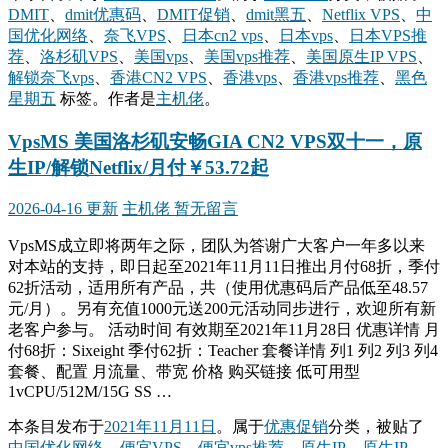
DMIT
、
dmit优惠码
、
DMIT促销
、
dmit黑五
、
Netflix VPS
、
中
国优化网络
、
奈飞VPS
、
日本cn2 vps
、
日本vps
、
日本VPS推
荐
、
洛杉矶VPS
、
美国vps
、
美国vps推荐
、
美国原生IP VPS
、
解锁奈飞vps
、
香港CN2 VPS
、
香港vps
、
香港vps推荐
、
黑色
星期五
标签。
作者是
主机佬
。
VpsMS 美国洛杉矶安畅GIA CN2 VPS双十一，原
生IP/解锁Netflix/月付￥53.72起
2026-04-16 更新
主机佬
暂无留言
VpsMS成立即将两年之际，团队为答谢广大客户一年多以来
对本站的支持，即日起至2021年11月11日推出月付68折，季付
62折活动，适用所有产品，共（使用优惠码后产品低至48.57
元/月）。另有充值1000元送200元活动同步进行，欢迎所有新
老客户参与。 活动时间 有效期至2021年11月28日 优惠详情 月
付68折：Sixeight 季付62折：Teacher 套餐详情 列1 列2 列3 列4
套餐、配置 月流量、带宽 价格 购买链接 低可用型
1vCPU/512M/15G SS …
本条目发布于
2021年11月11日
。属于
优惠促销
分类，被贴了
中国优化网络
、
便宜VPS
、
便宜vps推荐
、
原生IP
、
原生IP