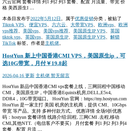
六云官网 套餐详情 列1 列2 列3 套餐、配置 月流量、带宽 价
格 美西原生I …
本条目发布于
2022年5月12日
。属于
优惠促销
分类，被贴了
Tiktok VPS
、
便宜VPS
、
六六云
、
大带宽VPS
、
欧洲vps
、
欧洲
vps推荐
、
美国vps
、
美国vps推荐
、
美国原生IP VPS
、
英国
tiktok vps
、
英国vps
、
英国原生IP
、
英国原生IP VPS
、
解锁
TikTok
标签。
作者是
主机佬
。
HostYun 新上中国香港CMI VPS，美国原生ip，可
选10G带宽，月付￥19.8起
2026-04-16 更新
主机佬
暂无留言
HostYun 新品中国香港CMI vps套餐上线，三网回程中国移动
CMI，美国原生IP，中国香港Equinix机房,DELL,E5v4,
DDR4，10G带宽端口。 HostYun 官网：https://my.hostyun.com
HostYun 是一家主打 美国 机房的主机商，提供 CMI、10Gbps
带宽 等产品。支持 多种付款方式。 优惠详情 全场9折优惠
码：hostyun 套餐详情 线路介绍:回程, 三网CMI .去程,移动
CMI,其他NTT.（电信客户不要买） 月付套餐 列1 列2 列3 列4
套餐、配置 月流 …