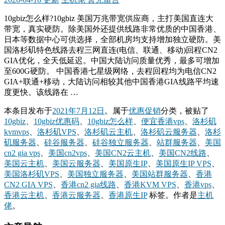
10gbiz怎么样?10gbiz 美国万兆带宽供应商，主打美国直连大
带宽，真实硬防。除美国外还提供线路非常优质的中国香港、
日本等数据中心可供选择，全部机房均支持增加独立硬防。美
国洛杉矶特色线路去程三网直连(电信、联通、移动)回程CN2
GIA优化，全天低延迟。中国大陆访问质量优秀，最多可增加
至600G硬防。 中国香港七星级网络，去程回程均为电信CN2
GIA+联通+移动，大陆访问相较其他中国香港GIA线路平均速
度更快。该线路在 …
本条目发布于
2021年7月12日
。属于
优惠促销
分类，被贴了
10gbiz
、
10gbiz优惠码
、
10gbiz怎么样
、
便宜香港vps
、
洛杉矶
kvmvps
、
洛杉矶VPS
、
洛杉矶云主机
、
洛杉矶云服务器
、
洛杉
矶服务器
、
硅谷服务器
、
硅谷独立服务器
、
站群服务器
、
美国
cn2 gia vps
、
美国cn2vps
、
美国CN2云主机
、
美国CN2线路
、
美国云主机
、
美国云服务器
、
美国原生IP
、
美国原生IP VPS
、
美国洛杉矶VPS
、
美国独立服务器
、
美国站群服务器
、
香港
CN2 GIA VPS
、
香港cn2 gia线路
、
香港KVM VPS
、
香港vps
、
香港云主机
、
香港云服务器
、
香港原生IP
标签。
作者是
主机
佬
。