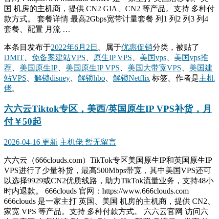
国 机房的主机商，提供 CN2 GIA、CN2 等产品。支持 多种付
款方式。 套餐详情 最高2Gbps宽带计量套餐 列1 列2 列3 列4
套餐、配置 月流 …
本条目发布于
2022年6月2日
。属于
优惠促销
分类，被贴了
DMIT
、
免备案建站VPS
、
原生IP VPS
、
美国vps
、
美国vps推
荐
、
美国原生IP
、
美国原生IP VPS
、
美国大带宽VPS
、
美国建
站VPS
、
解锁disney
、
解锁hbo
、
解锁Netflix
标签。
作者是
主机
佬
。
六六云Tiktok专区，美西/英国原生IP VPS补货，月
付￥50起
2026-04-16 更新
主机佬
暂无留言
六六云（666clouds.com）TikTok专区美国原生IP和英国原生IP
VPS进行了少量补货，最高500Mbps带宽，其中美国VPS还可
以选择9929或CN2优质线路，助力TikTok流量业务，支持48小
时内退款。 666clouds 官网：https://www.666clouds.com
666clouds 是一家主打 英国、美国 机房的主机商，提供 CN2、
家宽 VPS 等产品。支持 多种付款方式。 六六云官网 访问六