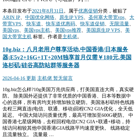
本条目发布于
2021年8月31日
。属于
优惠促销
分类，被贴了
ARIN IP
、
中国优化网络
、
原生IP VPS
、
圣何塞大带宽vps
、
大
带宽VPS
、
快车道
、
快车道优惠码
、
快车道促销
、
无限流量
、
美国vps
、
美国vps主机
、
美国vps推荐
、
美国原生IP VPS
、
美
国大带宽主机
标签。
作者是
主机佬
。
10g.biz：八月老用户尊享活动,中国香港/日本服务
器;E5v2+16G+1T+20M独享首月仅需￥180元,美国
洛杉矶/硅谷高防站群等服务器
2026-04-16 更新
主机佬
暂无留言
10g.biz怎么样?10g美国万兆供应商，打美国直连大商，真实硬
防。 除美国外还提供了非常优质的中国香港、日本等数据中
心的选择，所有房均支持增加独立硬防。美国洛杉矶特色线路
去程三网直连(电信、联通、移动)回程CN2 GIA优化，全天低
延迟。 中国大陆访问质量优秀，最高可增加至600G硬防。 中
国香港七星级网络，去程回程电信CN2 GIA+联通+移动，持
续访问相较其他中国香港GIA线路平均速度更快。 线路稳定
且流量独立。 流量最 …