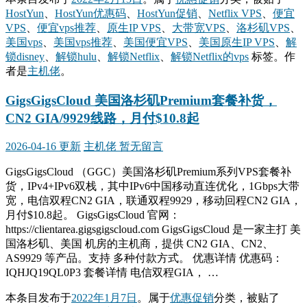
HostYun
、
HostYun优惠码
、
HostYun促销
、
Netflix VPS
、
便宜
VPS
、
便宜vps推荐
、
原生IP VPS
、
大带宽VPS
、
洛杉矶VPS
、
美国vps
、
美国vps推荐
、
美国便宜VPS
、
美国原生IP VPS
、
解
锁disney
、
解锁hulu
、
解锁Netflix
、
解锁Netflix的vps
标签。
作
者是
主机佬
。
GigsGigsCloud 美国洛杉矶Premium套餐补货，
CN2 GIA/9929线路，月付$10.8起
2026-04-16 更新
主机佬
暂无留言
GigsGigsCloud （GGC）美国洛杉矶Premium系列VPS套餐补
货，IPv4+IPv6双栈，其中IPv6中国移动直连优化，1Gbps大带
宽，电信双程CN2 GIA，联通双程9929，移动回程CN2 GIA，
月付$10.8起。 GigsGigsCloud 官网：
https://clientarea.gigsgigscloud.com GigsGigsCloud 是一家主打 美
国洛杉矶、美国 机房的主机商，提供 CN2 GIA、CN2、
AS9929 等产品。支持 多种付款方式。 优惠详情 优惠码：
IQHJQ19QL0P3 套餐详情 电信双程GIA， …
本条目发布于
2022年1月7日
。属于
优惠促销
分类，被贴了