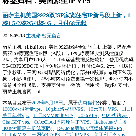
标签归档：
美国原生IP VPS
丽萨主机美国9929双ISP家宽住宅IP新号段上新，1
核1G/2核2G/4核4G，月付68元起
2026-05-18
主机佬
暂无留言
丽萨主机（LisaHost）美国9929线路全新宿主机上架，搭配全
新双ISP家宽住宅IP段（A段），IP纯净度经实测风控值仅
2%，共享用户1-10人，TikTok运营数据反馈较好。使用优惠码
TS-CBP205DQJE 可享9折循环折扣，月付低至61.2元。机房位
于洛杉矶，三网9929精品网络优化，部分IP段禁ping属正常现
象，不影响使用。48小时内可免费更换一次性IP，48小时内不
满意可全额退款。支持支付宝、微信、信用卡、PayPal支付。
丽萨主机官网：ht …
本条目发布于
2026年5月18日
。属于
优惠促销
分类，被贴了
10000不限流量vps
、
10g.biz洛杉矶VPS
、
10元美国VPS
、
11.11
美元年付vps
、
11元KVM便宜VPS
、
2026VPS
、
9929线路vps
、
ChatGPT vps
、
CubeCloud香港原生IP VPS
、
lisahost丽萨主机
、
lisahost丽萨主机优惠码]
、
ReCloud新加坡流媒体解锁VPS
、
TikTok VPS
、
三网优化VPS
、
住宅IP VPS
、
匈牙利月付vps
、