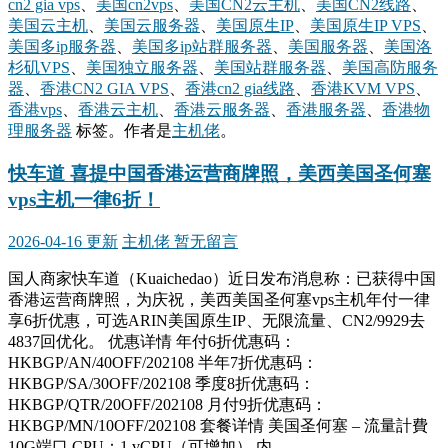
cn2 gia vps
、
美国cn2vps
、
美国CN2云主机
、
美国CN2线路
、
美国云主机
、
美国云服务器
、
美国原生IP
、
美国原生IP VPS
、
美国多ip服务器
、
美国多ip站群服务器
、
美国服务器
、
美国洛
杉矶VPS
、
美国独立服务器
、
美国站群服务器
、
美国高防服务
器
、
香港CN2 GIA VPS
、
香港cn2 gia线路
、
香港KVM VPS
、
香港vps
、
香港云主机
、
香港云服务器
、
香港服务器
、
香港物
理服务器
标签。
作者是
主机佬
。
快车道 喜提中国香港运营商牌照，美西美国圣何塞
vps主机一律6折！
2026-04-16 更新
主机佬
暂无留言
国人商家快车道（Kuaichedao）近日发布消息称：已获得中国
香港运营商牌照，为庆祝，美西美国圣何塞vps主机年付一律
享6折优惠，可选ARIN美国原生IP、无限流量、CN2/9929去
4837回优化。 优惠详情 年付6折优惠码：
HKBGP/AN/40OFF/202108 半年7折优惠码：
HKBGP/SA/30OFF/202108 季度8折优惠码：
HKBGP/QTR/20OFF/202108 月付9折优惠码：
HKBGP/MN/10OFF/202108 套餐详情 美国圣何塞 – 流量計費
10G端口 CPU：1 vCPU（可增加） 内 …