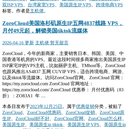
双ISP VPS
、
台湾家宽VPS
、
美国原生IP VPS
、
跨境电商VPS
标签。
作者是
主机佬
。
ZoroCloud美国洛杉矶原生IP五网4837线路 VPS，
月付49元起，解锁美国tiktok流媒体
2026-04-16 更新
主机佬
暂无留言
ZoroCloud，今年的新商家，主要销售日本、韩国、美国、中
国香港等机房的VPS。最近这段时间很多商家推出美国原生IP
ISP家宅IP的VPS主机，比如丽萨主机、TMhost等。ZoroCloud
也跟风推出AS4837 五网 CUVIP VPS，适合跨境电商、网游、
以及tiktok等流媒体。访问ZoroCloud官网。 ZoroCloud 官网：
https://my.zorocloud.com ZoroCloud 官网地址：
https://my.zorocloud.com/ ZoroCloud 优惠券： 月付优惠码（83
折）：ZO83A1 年 …
本条目发布于
2023年12月25日
。属于
优惠促销
分类，被贴了
ZoroCloud
、
ZoroCloud优惠码
、
ZoroCloud促销
、
ZoroCloud原
生IP
、
ZoroCloud好不好
、
ZoroCloud官网
、
ZoroCloud怎么样
、
美国原生IP
、
美国原生ip tiktok
、
美国原生IP VPS
、
美国原生ip