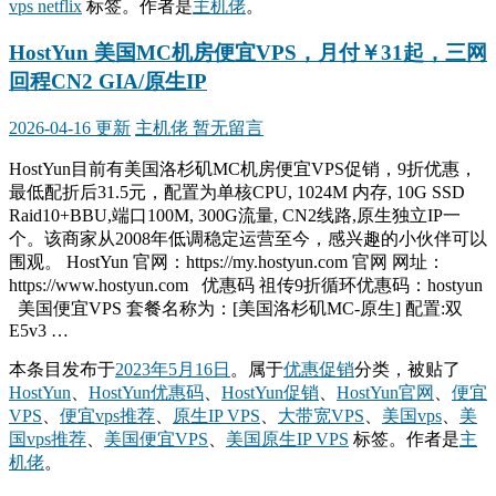
vps netflix
标签。
作者是
主机佬
。
HostYun 美国MC机房便宜VPS，月付￥31起，三网
回程CN2 GIA/原生IP
2026-04-16 更新
主机佬
暂无留言
HostYun目前有美国洛杉矶MC机房便宜VPS促销，9折优惠，
最低配折后31.5元，配置为单核CPU, 1024M 内存, 10G SSD
Raid10+BBU,端口100M, 300G流量, CN2线路,原生独立IP一
个。该商家从2008年低调稳定运营至今，感兴趣的小伙伴可以
围观。 HostYun 官网：https://my.hostyun.com 官网 网址：
https://www.hostyun.com 优惠码 祖传9折循环优惠码：hostyun
美国便宜VPS 套餐名称为：[美国洛杉矶MC-原生] 配置:双
E5v3 …
本条目发布于
2023年5月16日
。属于
优惠促销
分类，被贴了
HostYun
、
HostYun优惠码
、
HostYun促销
、
HostYun官网
、
便宜
VPS
、
便宜vps推荐
、
原生IP VPS
、
大带宽VPS
、
美国vps
、
美
国vps推荐
、
美国便宜VPS
、
美国原生IP VPS
标签。
作者是
主
机佬
。