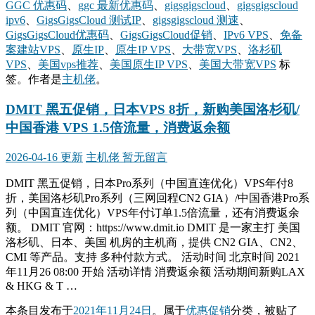
GGC 优惠码
、
ggc 最新优惠码
、
gigsgigscloud
、
gigsgigscloud
ipv6
、
GigsGigsCloud 测试IP
、
gigsgigscloud 测速
、
GigsGigsCloud优惠码
、
GigsGigsCloud促销
、
IPv6 VPS
、
免备
案建站VPS
、
原生IP
、
原生IP VPS
、
大带宽VPS
、
洛杉矶
VPS
、
美国vps推荐
、
美国原生IP VPS
、
美国大带宽VPS
标
签。
作者是
主机佬
。
DMIT 黑五促销，日本VPS 8折，新购美国洛杉矶/
中国香港 VPS 1.5倍流量，消费返余额
2026-04-16 更新
主机佬
暂无留言
DMIT 黑五促销，日本Pro系列（中国直连优化）VPS年付8
折，美国洛杉矶Pro系列（三网回程CN2 GIA）/中国香港Pro系
列（中国直连优化）VPS年付订单1.5倍流量，还有消费返余
额。 DMIT 官网：https://www.dmit.io DMIT 是一家主打 美国
洛杉矶、日本、美国 机房的主机商，提供 CN2 GIA、CN2、
CMI 等产品。支持 多种付款方式。 活动时间 北京时间 2021
年11月26 08:00 开始 活动详情 消费返余额 活动期间新购LAX
& HKG & T …
本条目发布于
2021年11月24日
。属于
优惠促销
分类，被贴了