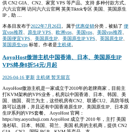
供 CN2 GIA、CN2、家宽 VPS 等产品。支持 多种付款方式。
六六云官网 访问六六云官网 英美Tiktok专区 美国、英国原生
IP，助 …
本条目发布于
2022年7月26日
。属于
优惠促销
分类，被贴了
便
宜vps推荐
、
原生IP VPS
、
欧洲vps
、
美国vps
、
美国vps推荐
、
美国便宜VPS
、
美国原生IP
、
美国原生IP VPS
、
英国原生IP
、
英国原生vps
标签。
作者是
主机佬
。
AoyoHost傲游主机中国香港、日本、美国原生IP
VPS终身8折54元/月起
2026-04-16 更新
主机佬
暂无留言
AoyoHost傲游主机是一家成立于2010年的老牌商家，目前主
打KVM架构的VPS业务，机房以中国香港、日本、韩国、美
国、德国、荷兰为主，这些机房有CN2、联通CU2、高防等线
路可以选择，并且还有中国香港原生IP、美国原生IP、日本原
生IP系列的VPS套餐。 AoyoHost 官网：
https://my.aoyozhuji.com AoyoHost 成立于 2010 年，主打 美国
洛杉矶、日本、韩国、荷兰、美国 机房的主机商，提供 CN2
GIA、CN2、国际 BGP、KVM 等产品。支 …