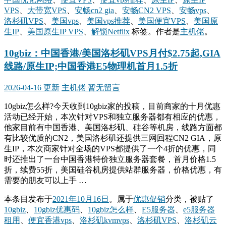
VPS
、
大带宽VPS
、
安畅cn2 gia
、
安畅CN2 VPS
、
安畅vps
、
洛杉矶VPS
、
美国vps
、
美国vps推荐
、
美国便宜VPS
、
美国原
生IP
、
美国原生IP VPS
、
解锁Netflix
标签。
作者是
主机佬
。
10gbiz：中国香港/美国洛杉矶VPS月付$2.75起,GIA
线路/原生IP;中国香港E5物理机首月1.5折
2026-04-16 更新
主机佬
暂无留言
10gbiz怎么样?今天收到10gbiz家的投稿，目前商家的十月优惠
活动已经开始，本次针对VPS和独立服务器都有相应的优惠，
他家目前有中国香港、美国洛杉矶、硅谷等机房，线路方面都
有比较优质的CN2，美国洛杉矶还提供三网回程CN2 GIA，原
生IP，本次商家针对全场的VPS都提供了一个4折的优惠，同
时还推出了一台中国香港特价独立服务器套餐，首月价格1.5
折，续费55折，美国硅谷机房提供站群服务器，价格优惠，有
需要的朋友可以上手 …
本条目发布于
2021年10月16日
。属于
优惠促销
分类，被贴了
10gbiz
、
10gbiz优惠码
、
10gbiz怎么样
、
E5服务器
、
e5服务器
租用
、
便宜香港vps
、
洛杉矶kvmvps
、
洛杉矶VPS
、
洛杉矶云