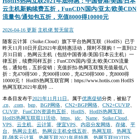
HotIIS热网互联2021年底特惠：中国香港/美国/日本
云主机新购续费五折，FunCDN国内/亚太/欧美CDN
流量包/通知包五折，充值8000得10000元
2026-04-16 更新
主机佬
暂无留言
随客云计算（Suike.Cloud）旗下平台热网互联（HotIIS）已于
昨天11月10日开启2021年底特惠活动，限时不限购！一直到12
月31日前，热网云主机（包括中国香港/美国/日本云主机）一
律五折，续费同样五折；FunCDN国内/亚太/欧美CDN流量
包，通知包，五折促销；充值折扣-热网互联预充值最低八
折：充470得500，充900得1000，充4250得5000，充8000得
10000元！ HotIIS热网互联官网：https://www.hotiis.com HotIIS
热网互联2021年底特 …
本条目发布于
2021年11月11日
。属于
优惠促销
分类，被贴了
.cn
、
.com
、
bgp
、
BGP网络
、
CN2+BGP网络
、
CN2+CUVIP
、
CUVIP
、
FunCDN资源包五折
、
HotIIS
、
HotIIS热网互联
、
HotIIS热网互联双11活动
、
https
、
idc
、
Name
、
Suike.Cloud
、
VPS
、
云主机
、
云计算
、
便宜VPS
、
内容分发网络
、
存储
、
平
台
、
热网云主机
、
热网云主机全线五折
、
热网互联
、
热网互
联-随客云计算
、
热网互联2021年底特惠
、
热网互联HOTIIS
、