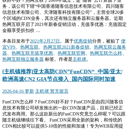
联好不好？热网互联于2009年成立，是“随客”云计算旗下业
务，该公司下辖“中国香港随客信息技术有限公司、四川随客
信息技术有限公司、天津随客科技有限公司”，主营全球20多
个区域的CDN业务，其次还有独立服务器和云服务器。近期
热网互联开启了2021年新春促销活动，充值享优惠：充值固定
金额享受折扣价 …
本条目发布于
2021年2月27日
。属于
优惠促销
分类，被贴了
便
宜VPS
、
热网互联
、
热网互联2021新春促销
、
热网互联云服务
器
、
热网互联充值享优惠
、
热网互联官网
、
热网互联怎么样
、
热网互联独立服务器
标签。
作者是
主机佬
。
[主机镇推荐]亚太高防CDN”FunCDN“_中国/亚太/
欧洲高速CN2 GIA节点接入_国内国际同时加速
2026-04-16 更新
主机佬
暂无留言
FunCDN怎么样？FunCDN好不好？FunCDN是由四川随客信
息技术有限公司研发推出的一款CDN加速产品，目前已经正
式发布商用。那么这款新出的FunCDN究竟怎么样呢？可以跟
随主机镇继续往下看。 FunCDN采用全新的架构，和传统的
CDN相比较可以提供5-10倍的性能和加速！专为WEB应用提