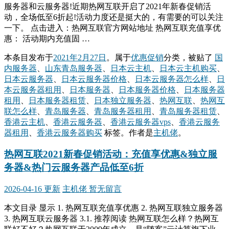
服务器和云服务器!近期热网互联开启了2021年新春促销活
动，全场低至6折起!活动力度还是挺大的，有需要的可以关注
一下。 点击进入：热网互联官方网站地址 热网互联充值享优
惠： 活动期内充值固 …
本条目发布于
2021年2月27日
。属于
优惠促销
分类，被贴了
国
内服务器
、
山东青岛服务器
、
日本云主机
、
日本云主机购买
、
日本云服务器
、
日本云服务器价格
、
日本云服务器怎么样
、
日
本云服务器租用
、
日本服务器
、
日本服务器价格
、
日本服务器
租用
、
日本服务器租赁
、
日本独立服务器
、
热网互联
、
热网互
联怎么样
、
青岛服务器
、
青岛服务器租用
、
青岛服务器租赁
、
香港云主机
、
香港云服务器
、
香港云服务器vps
、
香港云服务
器租用
、
香港云服务器购买
标签。
作者是
主机佬
。
热网互联2021新春促销活动：充值享优惠&独立服
务器&热门云服务器产品低至6折
2026-04-16 更新
主机佬
暂无留言
本文目录 显示 1. 热网互联充值享优惠 2. 热网互联独立服务器
3. 热网互联云服务器 3.1. 推荐阅读 热网互联怎么样？热网互