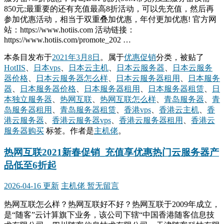
850元;最重要的还有充值最高8折活动，可以先充值，然后再
参加优惠活动，相当于双重叠加优惠，年付更加优惠! 官方网
站：https://www.hotiis.com 活动链接：
https://www.hotiis.com/promote_202 …
本条目发布于
2021年3月8日
。属于
优惠促销
分类，被贴了
HotIIS
、
日本vps
、
日本云主机
、
日本云服务器
、
日本云服务
器价格
、
日本云服务器怎么样
、
日本云服务器租用
、
日本服务
器
、
日本服务器价格
、
日本服务器租用
、
日本服务器租赁
、
日
本独立服务器
、
热网互联
、
热网互联怎么样
、
青岛服务器
、
青
岛服务器租用
、
青岛服务器租赁
、
香港vps
、
香港云主机
、
香
港云服务器
、
香港云服务器vps
、
香港云服务器租用
、
香港云
服务器购买
标签。
作者是
主机佬
。
热网互联2021新春促销_充值享优惠热门云服务器产
品低至6折起
2026-04-16 更新
主机佬
暂无留言
热网互联怎么样？热网互联好不好？热网互联于2009年成立，
是“随客”云计算旗下业务，该公司下辖“中国香港随客信息技