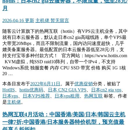
hotiis：日本cn2 gia云服务器，不限流量，低至28元/
月
2026-04-16 更新
主机佬
暂无留言
随客云计算旗下的热网互联（hotiis）有VPS云主机业务，其中
就有日本云服务器，默认走日本cn2 gia高端线路，单个VPS最
大带宽20Mbps，而且不限制流量，国内访问速度超快，几乎
媲美备案服务器。最低配置的日本云服务器低至28元/月，支
持支付宝等多种付款方式！ 官方网站：https://www.hotiis.com
KVM虚拟，纯SSD raid10阵列，自带一个IPv4，不支持
Windows系统 独服套餐 内存 CPU SSD 带宽 价格 购买 1G 1核
20 …
本条目发布于
2022年6月11日
。属于
优惠促销
分类，被贴了
HotIIS
、
hotiis优惠码
、
日本 CN2 GIA VPS
、
日本cn2 gia vps
、
日本vps
、
日本VPS推荐
、
日本vps租用
、
热网互联
标签。
作者
是
主机佬
。
热网互联4月活动：中国香港/美国/日本/韩国云主机
一律7折;中国香港/日本服务器特价机型，预充值最
低享八折折扣