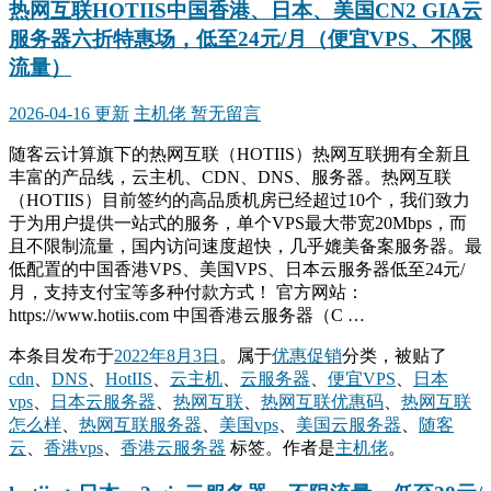
热网互联HOTIIS中国香港、日本、美国CN2 GIA云
服务器六折特惠场，低至24元/月（便宜VPS、不限
流量）
2026-04-16 更新
主机佬
暂无留言
随客云计算旗下的热网互联（HOTIIS）热网互联拥有全新且
丰富的产品线，云主机、CDN、DNS、服务器。热网互联
（HOTIIS）目前签约的高品质机房已经超过10个，我们致力
于为用户提供一站式的服务，单个VPS最大带宽20Mbps，而
且不限制流量，国内访问速度超快，几乎媲美备案服务器。最
低配置的中国香港VPS、美国VPS、日本云服务器低至24元/
月，支持支付宝等多种付款方式！ 官方网站：
https://www.hotiis.com 中国香港云服务器（C …
本条目发布于
2022年8月3日
。属于
优惠促销
分类，被贴了
cdn
、
DNS
、
HotIIS
、
云主机
、
云服务器
、
便宜VPS
、
日本
vps
、
日本云服务器
、
热网互联
、
热网互联优惠码
、
热网互联
怎么样
、
热网互联服务器
、
美国vps
、
美国云服务器
、
随客
云
、
香港vps
、
香港云服务器
标签。
作者是
主机佬
。