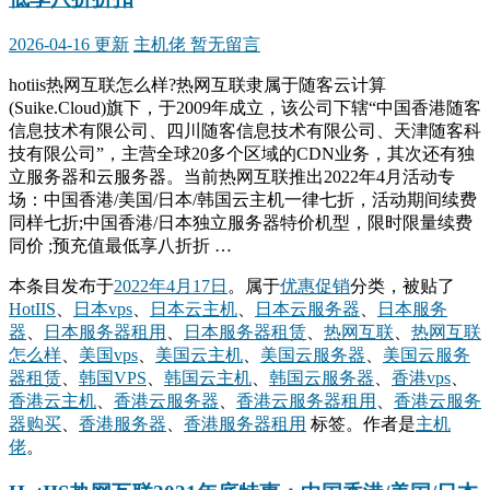
2026-04-16 更新
主机佬
暂无留言
hotiis热网互联怎么样?热网互联隶属于随客云计算
(Suike.Cloud)旗下，于2009年成立，该公司下辖“中国香港随客
信息技术有限公司、四川随客信息技术有限公司、天津随客科
技有限公司”，主营全球20多个区域的CDN业务，其次还有独
立服务器和云服务器。当前热网互联推出2022年4月活动专
场：中国香港/美国/日本/韩国云主机一律七折，活动期间续费
同样七折;中国香港/日本独立服务器特价机型，限时限量续费
同价 ;预充值最低享八折折 …
本条目发布于
2022年4月17日
。属于
优惠促销
分类，被贴了
HotIIS
、
日本vps
、
日本云主机
、
日本云服务器
、
日本服务
器
、
日本服务器租用
、
日本服务器租赁
、
热网互联
、
热网互联
怎么样
、
美国vps
、
美国云主机
、
美国云服务器
、
美国云服务
器租赁
、
韩国VPS
、
韩国云主机
、
韩国云服务器
、
香港vps
、
香港云主机
、
香港云服务器
、
香港云服务器租用
、
香港云服务
器购买
、
香港服务器
、
香港服务器租用
标签。
作者是
主机
佬
。