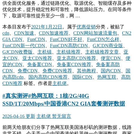
供全面优化服务，通过链路优化、取源优化、智能缓存及多种
优化技术，提升稳定性和可靠性，降低源站压力。在同等条件
下，取源可靠性提升至少一倍，网 …
本条目发布于
2021年1月22日
。属于
优惠促销
分类，被贴了
cdn
、
CDN加速
、
CDN加速推荐
、
CDN网站加速流量包
、
CN2
GIA CDN
、
FunCDN
、
FunCDN好不好
、
FunCDN怎么样
、
FunCDN新一代CDN
、
FunCDN高防CDN
、
GJCDN商业版
、
GJCDN收费版
、
主机镇
、
主机镇推荐
、
主机镇推荐文章
、
亚
太CDN
、
亚太CDN推荐
、
亚太高防CDN推荐
、
便宜CDN
、
便
宜的CDN
、
免备案CDN
、
免备案CDN推荐
、
免备案高防
CDN
、
免费CDN
、
免费CDN推荐
、
其他教程
、
国内CDN
、
国
内高防cdn
、
国内高防CDN推荐
、
国际CDN
、
热网互联
、
高防
CDN推荐
标签。
作者是
主机佬
。
#真实测评#热网互联：1核/2G/40G
SSD/1T/20Mbps/中国香港CN2 GIA套餐测评数据
2026-04-16 更新
主机佬
暂无留言
前两天给朋友们分享了热网互联美国洛杉矶的测评数据，线路
非常不错，今天弄一个中国香港的机器做一个测评数据，商家