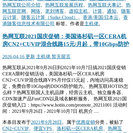
热网互联公司介绍
、
热网互联发展历程
、
热网互联大事记
、
热
网互联官网
、
网络
、
老刘博客
、
虚拟主机
、
计算
、
通知
、
随客
云计算
、
随客云计算（Suike.Cloud）
、
香港/美国/日本云
、
香
港随客信息技术有限公司
标签。
作者是
主机佬
。
热网互联2021国庆促销：美国洛杉矶一区CERA机
房CN2+CUVIP混合线路15元/月起，带10Gbps防护
2026-04-16 更新
主机佬
暂无留言
热网互联从2021年9月26日到2021年10月7日搞2021国庆促销
CERA限时促销活动，美国洛杉矶一区CERA机房
CN2+CUVIP混合线路VPS月付仅15元起，内地访问高速稳
定，免费自带10Gbps的DDOS防护能力。 热网互联HOTIIS怎
么样？热网互联国人主机品牌，经营云主机、独立服务器、
CDN加速产品FunCDN以及域名解析服务。 热网互联2021国
庆促销入口：https://www.hotiis.com/promote_20211001 活动时
间：2021年9月26日 - 2021年10月7日 机房介 …
本条目发布于
2021年9月28日
。属于
优惠促销
分类，被贴了
CN2+CUVIP
、
便宜VPS
、
洛杉矶一区CERA机房
、
热网互