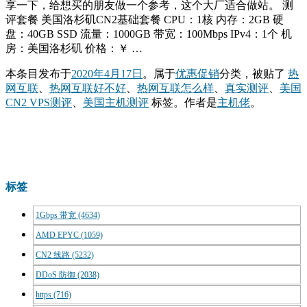
享一下，给想买的朋友做一个参考，这个大厂适合做站。 测
评套餐 美国洛杉矶CN2基础套餐 CPU：1核 内存：2GB 硬
盘：40GB SSD 流量：1000GB 带宽：100Mbps IPv4：1个 机
房：美国洛杉矶 价格：￥ …
本条目发布于
2020年4月17日
。属于
优惠促销
分类，被贴了
热
网互联
、
热网互联好不好
、
热网互联怎么样
、
真实测评
、
美国
CN2 VPS测评
、
美国主机测评
标签。
作者是
主机佬
。
标签
1Gbps 带宽
(4634)
AMD EPYC
(1059)
CN2 线路
(5232)
DDoS 防御
(2038)
https
(716)