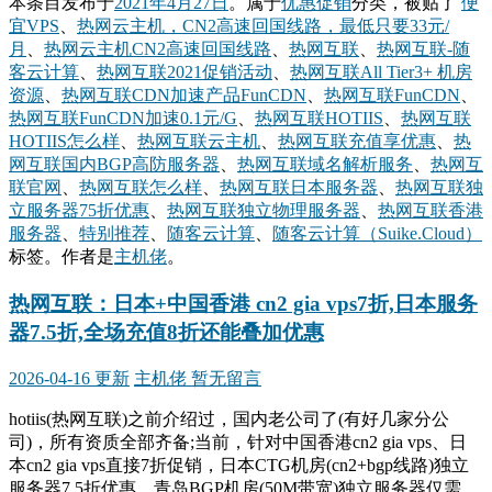
本条目发布于
2021年4月27日
。属于
优惠促销
分类，被贴了
便
宜VPS
、
热网云主机，CN2高速回国线路，最低只要33元/
月
、
热网云主机CN2高速回国线路
、
热网互联
、
热网互联-随
客云计算
、
热网互联2021促销活动
、
热网互联All Tier3+ 机房
资源
、
热网互联CDN加速产品FunCDN
、
热网互联FunCDN
、
热网互联FunCDN加速0.1元/G
、
热网互联HOTIIS
、
热网互联
HOTIIS怎么样
、
热网互联云主机
、
热网互联充值享优惠
、
热
网互联国内BGP高防服务器
、
热网互联域名解析服务
、
热网互
联官网
、
热网互联怎么样
、
热网互联日本服务器
、
热网互联独
立服务器75折优惠
、
热网互联独立物理服务器
、
热网互联香港
服务器
、
特别推荐
、
随客云计算
、
随客云计算（Suike.Cloud）
标签。
作者是
主机佬
。
热网互联：日本+中国香港 cn2 gia vps7折,日本服务
器7.5折,全场充值8折还能叠加优惠
2026-04-16 更新
主机佬
暂无留言
hotiis(热网互联)之前介绍过，国内老公司了(有好几家分公
司)，所有资质全部齐备;当前，针对中国香港cn2 gia vps、日
本cn2 gia vps直接7折促销，日本CTG机房(cn2+bgp线路)独立
服务器7.5折优惠，青岛BGP机房(50M带宽)独立服务器仅需