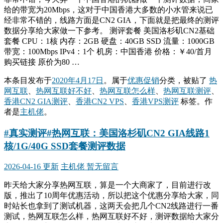
给的带宽为20Mbps，这对于中国香港大多数的小水管来说已
经非常不错的，线路方面是CN2 GIA，下面就是把最终的测评
数据分享给大家做一下参考。 测评套餐 美国洛杉矶CN2基础
套餐 CPU：1核 内存：2GB 硬盘：40GB SSD 流量：1000GB
带宽：100Mbps IPv4：1个 机房：中国香港 价格：￥40/首月
购买链接 原价为80 …
本条目发布于
2020年4月17日
。属于
优惠促销
分类，被贴了
热
网互联
、
热网互联好不好
、
热网互联怎么样
、
热网互联测评
、
香港CN2 GIA测评
、
香港CN2 VPS
、
香港VPS测评
标签。
作
者是
主机佬
。
#真实测评#热网互联：美国洛杉矶CN2 GIA线路1
核/1G/40G SSD套餐测评数据
2026-04-16 更新
主机佬
暂无留言
昨天给大家分享热网互联，算是一个大商家了，目前进行改
版，推出了10周年优惠活动，所以把这个优惠分享给大家，同
时站长也拿到了测试机器，这两天会把几个CN2线路进行一番
测试，热网互联怎么样，热网互联好不好，测评数据给大家分