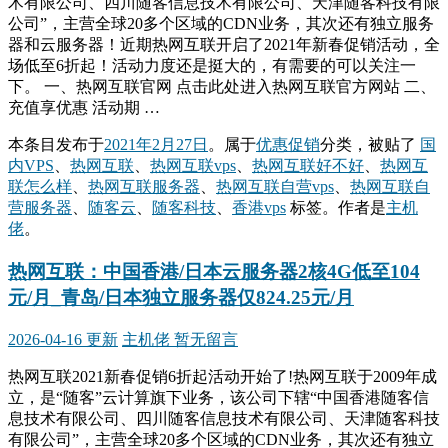
术有限公司、四川随客信息技术有限公司、天津随客科技有限
公司”，主营全球20多个区域的CDN业务，其次还有独立服务
器和云服务器！近期热网互联开启了2021年新春促销活动，全
场低至6折起！活动力度还是挺大的，有需要的可以关注一
下。 一、热网互联官网 点击此处进入热网互联官方网站 二、
充值享优惠 活动期 …
本条目发布于
2021年2月27日
。属于
优惠促销
分类，被贴了
国
内VPS
、
热网互联
、
热网互联vps
、
热网互联好不好
、
热网互
联怎么样
、
热网互联服务器
、
热网互联自营vps
、
热网互联自
营服务器
、
随客云
、
随客科技
、
香港vps
标签。
作者是
主机
佬
。
热网互联：中国香港/日本云服务器2核4G低至104
元/月_青岛/日本独立服务器仅824.25元/月
2026-04-16 更新
主机佬
暂无留言
热网互联2021新春促销6折起活动开始了!热网互联于2009年成
立，是“随客”云计算旗下业务，该公司下辖“中国香港随客信
息技术有限公司、四川随客信息技术有限公司、天津随客科技
有限公司”，主营全球20多个区域的CDN业务，其次还有独立