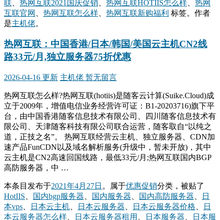
联
、
热网互联2021国庆促销
、
热网互联HOTIIS怎么样
、
热网
互联官网
、
热网互联怎么样
、
热网互联新购福利
标签。
作者
是
主机佬
。
热网互联：中国香港/日本/韩国/美国云主机CN2线
路33元/月,独立服务器75折优惠
2026-04-16 更新
主机佬
暂无留言
热网互联怎么样?热网互联(hotiis)是随客云计算(Suike.Cloud)成
立于2009年，增值电信业务经营许可证：B1-20203716)旗下平
台，由中国香港随客信息技术有限公司、四川随客信息技术有
限公司、天津随客科技有限公司联合运营，随客取自“以纯之
道，正技之名”。 热网互联经营云主机、独立服务器、CDN加
速产品FunCDN以及域名解析服务(升级中，暂未开放)，其中
云主机是CN2高速回国线路，最低33元/月;热网互联国内BGP
高防服务器，中 …
本条目发布于
2021年4月27日
。属于
优惠促销
分类，被贴了
HotIIS
、
国内bgp服务器
、
国内服务器
、
国内高防服务器
、
日
本vps
、
日本云主机
、
日本云服务器
、
日本云服务器价格
、
日
本云服务器怎么样
、
日本云服务器租用
、
日本服务器
、
日本服