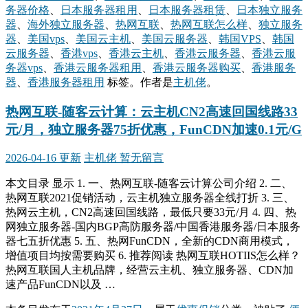
务器价格
、
日本服务器租用
、
日本服务器租赁
、
日本独立服务
器
、
海外独立服务器
、
热网互联
、
热网互联怎么样
、
独立服务
器
、
美国vps
、
美国云主机
、
美国云服务器
、
韩国VPS
、
韩国
云服务器
、
香港vps
、
香港云主机
、
香港云服务器
、
香港云服
务器vps
、
香港云服务器租用
、
香港云服务器购买
、
香港服务
器
、
香港服务器租用
标签。
作者是
主机佬
。
热网互联-随客云计算：云主机CN2高速回国线路33
元/月，独立服务器75折优惠，FunCDN加速0.1元/G
2026-04-16 更新
主机佬
暂无留言
本文目录 显示 1. 一、热网互联-随客云计算公司介绍 2. 二、
热网互联2021促销活动，云主机独立服务器全线打折 3. 三、
热网云主机，CN2高速回国线路，最低只要33元/月 4. 四、热
网独立服务器-国内BGP高防服务器/中国香港服务器/日本服务
器七五折优惠 5. 五、热网FunCDN，全新的CDN商用模式，
增值项目均按需要购买 6. 推荐阅读 热网互联HOTIIS怎么样？
热网互联国人主机品牌，经营云主机、独立服务器、CDN加
速产品FunCDN以及 …