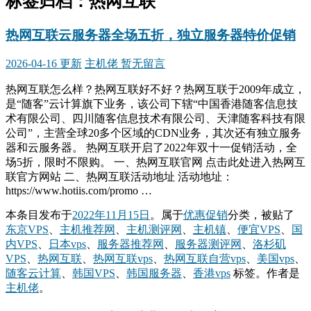
标签归档：
热网互联
热网互联云服务器全场五折，独立服务器特价促销
2026-04-16 更新
主机佬
暂无留言
热网互联怎么样？热网互联好不好？热网互联于2009年成立，
是“随客”云计算旗下业务，该公司下辖“中国香港随客信息技
术有限公司、四川随客信息技术有限公司、天津随客科技有限
公司”，主营全球20多个区域的CDN业务，其次还有独立服务
器和云服务器。 热网互联开启了2022年双十一促销活动，全
场5折，限时不限购。 一、热网互联官网 点击此处进入热网互
联官方网站 二、热网互联活动地址 活动地址：
https://www.hotiis.com/promo …
本条目发布于
2022年11月15日
。属于
优惠促销
分类，被贴了
东京VPS
、
主机推荐网
、
主机测评网
、
主机镇
、
便宜VPS
、
国
内VPS
、
日本vps
、
服务器推荐网
、
服务器测评网
、
洛杉矶
VPS
、
热网互联
、
热网互联vps
、
热网互联自营vps
、
美国vps
、
随客云计算
、
韩国VPS
、
韩国服务器
、
香港vps
标签。
作者是
主机佬
。