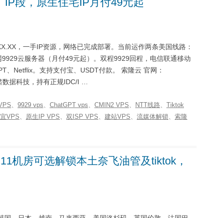
T IP段，原生住宅IP月付49元起
220.XX.XX，一手IP资源，网络已完成部署。当前运作两条美国线路：
I五网9929云服务器（月付49元起）。双程9929回程，电信联通移动
PT、Netflix。支持支付宝、USDT付款。 索隆云 官网：
上海灵肃数据科技，持有正规IDC/I …
VPS
、
9929 vps
、
ChatGPT vps
、
CMIN2 VPS
、
NTT线路
、
Tiktok
宜VPS
、
原生IP VPS
、
双ISP VPS
、
建站VPS
、
流媒体解锁
、
索隆
11机房可选解锁本土奈飞油管及tiktok，
台湾、韩国、日本、越南、马来西亚、美国洛杉矶、英国伦敦、法国巴