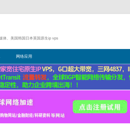
流媒体、美国韩国日本英国原生ip vps
跳
至
记
网络应用
正
文