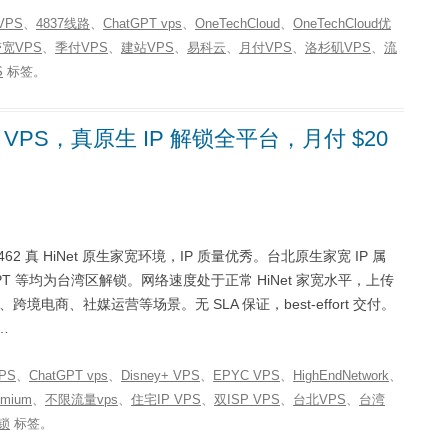
VPS
、
4837线路
、
ChatGPT vps
、
OneTechCloud
、
OneTechCloud优
宽VPS
、
季付VPS
、
建站VPS
、
易科云
、
月付VPS
、
洛杉矶VPS
、
流
S
标签。
 家宽 VPS，真原生 IP 解锁全平台，月付 $20
AS3462 真 HiNet 原生家宽环境，IP 质量优秀。台北原生家宽 IP 属
mium / ChatGPT 等均为台湾区解锁。网络速度处于正常 HiNet 家宽水平，上传
地、跨境电商、社媒运营等场景。无 SLA 保证，best-effort 交付。
 …
VPS
、
ChatGPT vps
、
Disney+ VPS
、
EPYC VPS
、
HighEndNetwork
、
emium
、
不限流量vps
、
住宅IP VPS
、
双ISP VPS
、
台北VPS
、
台湾
锁
标签。