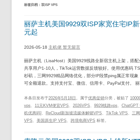
标签归档：
双ISP VPS
丽萨主机美国9929双ISP家宽住宅IP新
元起
2026-05-18
主机佬
暂无留言
丽萨主机（LisaHost）美国9929线路全新宿主机上架，搭
共享用户1-10人，TikTok运营数据反馈较好。使用优惠码 TS
杉矶，三网9929精品网络优化，部分IP段禁ping属正常现
可全额退款。支持支付宝、微信、信用卡、PayPal支付。 丽
本条目发布于
2026年5月18日
。属于
优惠促销
分类，被贴了
100
vps
、
11元KVM便宜VPS
、
2026VPS
、
9929线路vps
、
ChatGPT 
机优惠码]
、
ReCloud新加坡流媒体解锁VPS
、
TikTok VPS
、
三网
VPS
、
美国原生IP VPS
、
跨境电商VPS
标签。