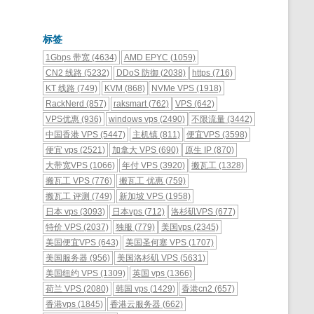
标签
1Gbps 带宽
(4634)
AMD EPYC
(1059)
CN2 线路
(5232)
DDoS 防御
(2038)
https
(716)
KT 线路
(749)
KVM
(868)
NVMe VPS
(1918)
RackNerd
(857)
raksmart
(762)
VPS
(642)
VPS优惠
(936)
windows vps
(2490)
不限流量
(3442)
中国香港 VPS
(5447)
主机镇
(811)
便宜VPS
(3598)
便宜 vps
(2521)
加拿大 VPS
(690)
原生 IP
(870)
大带宽VPS
(1066)
年付 VPS
(3920)
搬瓦工
(1328)
搬瓦工 VPS
(776)
搬瓦工 优惠
(759)
搬瓦工 评测
(749)
新加坡 VPS
(1958)
日本 vps
(3093)
日本vps
(712)
洛杉矶VPS
(677)
特价 VPS
(2037)
独服
(779)
美国vps
(2345)
美国便宜VPS
(643)
美国圣何塞 VPS
(1707)
美国服务器
(956)
美国洛杉矶 VPS
(5631)
美国纽约 VPS
(1309)
英国 vps
(1366)
荷兰 VPS
(2080)
韩国 vps
(1429)
香港cn2
(657)
香港vps
(1845)
香港云服务器
(662)