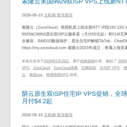
索隆云美国9929双ISP VPS上线新NT
2026-05-15
主机佬
暂无留言
索隆云（ZoroCloud）美国机房上线全新NTT IP段192.
9929&CMIN2原生双ISP云服务器（月付50元起）和CUI
全兼容，RAID10数据保护，原生住宅IP解锁TikTok、ChatG
https://my.zorocloud.com 索隆云2023年成立，隶属
本条目发布于
2026年5月15日
。属于
优惠促销
分类，被贴了
2026
VPS
、
ZoroCloud
、
ZoroCloud优惠
、
五网回程
、
住宅IP VPS
、
便
云
、
美国vps
、
跨境电商VPS
标签。
荫云原生双ISP住宅IP VPS促销，全球
月付$4.2起
2026-05-15
主机佬
暂无留言
荫云（YINNET）运作11个地区的KVM VPS：香港、