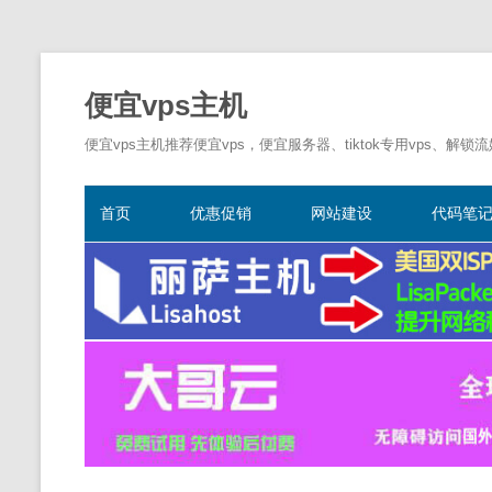
便宜vps主机
便宜vps主机推荐便宜vps，便宜服务器、tiktok专用vps、解锁
首页
优惠促销
网站建设
代码笔