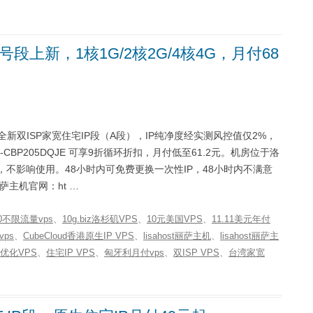
号段上新，1核1G/2核2G/4核4G，月付68
配全新双ISP家宽住宅IP段（A段），IP纯净度经实测风控值仅2%，
-CBP205DQJE 可享9折循环折扣，月付低至61.2元。机房位于洛
象，不影响使用。48小时内可免费更换一次性IP，48小时内不满意
萨主机官网：ht …
00不限流量vps
、
10g.biz洛杉矶VPS
、
10元美国VPS
、
11.11美元年付
vps
、
CubeCloud香港原生IP VPS
、
lisahost丽萨主机
、
lisahost丽萨主
优化VPS
、
住宅IP VPS
、
匈牙利月付vps
、
双ISP VPS
、
台湾家宽