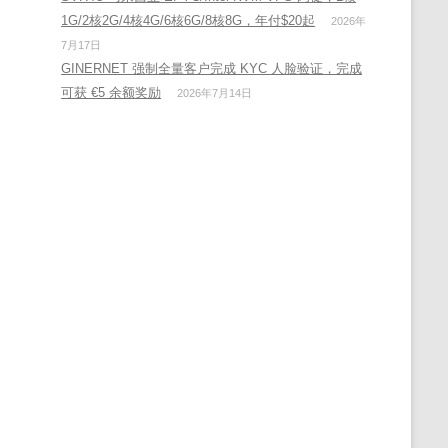
1G/2核2G/4核4G/6核6G/8核8G，年付$20起
2026年
7月17日
GINERNET 强制全量客户完成 KYC 人脸验证，完成
可获 €5 余额奖励
2026年7月14日