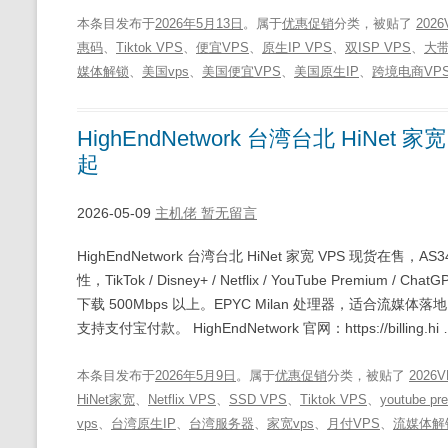
本条目发布于
2026年5月13日
。属于
优惠促销
分类，被贴了
2026
惠码
、
Tiktok VPS
、
便宜VPS
、
原生IP VPS
、
双ISP VPS
、
大带
媒体解锁
、
美国vps
、
美国便宜VPS
、
美国原生IP
、
跨境电商VP
HighEndNetwork 台湾台北 HiNet
起
2026-05-09
主机佬
暂无留言
HighEndNetwork 台湾台北 HiNet 家宽 VPS 现货在售，
性，TikTok / Disney+ / Netflix / YouTube Pre
下载 500Mbps 以上。EPYC Milan 处理器，适合流媒体落
支持支付宝付款。 HighEndNetwork 官网：https://billing.hi
本条目发布于
2026年5月9日
。属于
优惠促销
分类，被贴了
2026
HiNet家宽
、
Netflix VPS
、
SSD VPS
、
Tiktok VPS
、
youtube pr
vps
、
台湾原生IP
、
台湾服务器
、
家宽vps
、
月付VPS
、
流媒体解