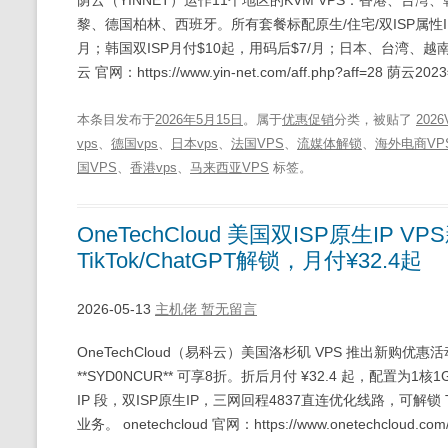
黎、德国柏林、西班牙。所有套餐标配原生/住宅/双ISP属性IP，
月；韩国双ISP月付$10起，用码后$7/月；日本、台湾、越
云 官网：https://www.yin-net.com/aff.php?aff=28 荫
本条目发布于
2026年5月15日
。属于
优惠促销
分类，被贴了
2026
vps
、
德国vps
、
日本vps
、
法国VPS
、
流媒体解锁
、
海外电商VP
国VPS
、
香港vps
、
马来西亚VPS
标签。
OneTechCloud 美国双ISP原生IP 
TikTok/ChatGPT解锁，月付¥32.4起
2026-05-13
主机佬
暂无留言
OneTechCloud（易科云）美国洛杉矶 VPS 推出新购优惠
**SYD0NCUR** 可享8折。折后月付 ¥32.4 起，配置为1核1G
IP 段，双ISP原生IP，三网回程4837直连优化线路，可解锁
业务。 onetechcloud 官网：https://www.onetechcloud.com/