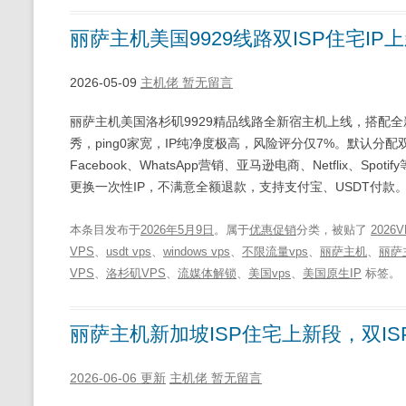
丽萨主机美国9929线路双ISP住宅IP上
2026-05-09
主机佬
暂无留言
丽萨主机美国洛杉矶9929精品线路全新宿主机上线，搭配全新
秀，ping0家宽，IP纯净度极高，风险评分仅7%。默认分配双ISP
Facebook、WhatsApp营销、亚马逊电商、Netflix、Sp
更换一次性IP，不满意全额退款，支持支付宝、USDT付款。 丽萨
本条目发布于
2026年5月9日
。属于
优惠促销
分类，被贴了
2026
VPS
、
usdt vps
、
windows vps
、
不限流量vps
、
丽萨主机
、
丽萨
VPS
、
洛杉矶VPS
、
流媒体解锁
、
美国vps
、
美国原生IP
标签。
丽萨主机新加坡ISP住宅上新段，双ISP原生
2026-06-06 更新
主机佬
暂无留言