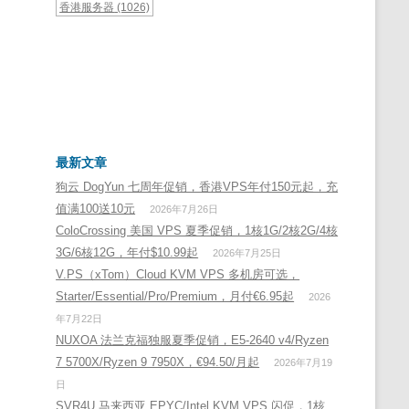
香港服务器
(1026)
最新文章
狗云 DogYun 七周年促销，香港VPS年付150元起，充
值满100送10元
2026年7月26日
ColoCrossing 美国 VPS 夏季促销，1核1G/2核2G/4核
3G/6核12G，年付$10.99起
2026年7月25日
V.PS（xTom）Cloud KVM VPS 多机房可选，
Starter/Essential/Pro/Premium，月付€6.95起
2026
年7月22日
NUXOA 法兰克福独服夏季促销，E5-2640 v4/Ryzen
7 5700X/Ryzen 9 7950X，€94.50/月起
2026年7月19
日
SVR4U 马来西亚 EPYC/Intel KVM VPS 闪促，1核