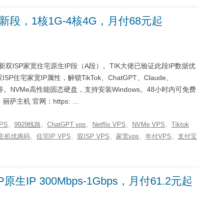
新段，1核1G-4核4G，月付68元起
双ISP家宽住宅原生IP段（A段）。TIK大佬已验证此段IP数据优
住宅家宽IP属性，解锁TikTok、ChatGPT、Claude、
otify等。NVMe高性能固态硬盘，支持安装Windows。48小时内可免费
主机 官网：https: …
VPS
、
9929线路
、
ChatGPT vps
、
Netflix VPS
、
NVMe VPS
、
Tiktok
主机优惠码
、
住宅IP VPS
、
双ISP VPS
、
家宽vps
、
年付VPS
、
支付宝
IP 300Mbps-1Gbps，月付61.2元起