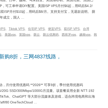
可工单申请DIY配置。美国ISP VPS月付$6起，用码后$4.2/
南双ISP月付$10起，用码后$8/月。支持支付宝，无退款说明。 荫
云2023年成立，国人 …
VPS
、
Tiktok VPS
、
住宅IP VPS
、
便宜VPS
、
双ISP VPS
、
台湾
S
、
美国vps
、
英国vps
、
荫云
、
荫云优惠码
、
西班牙vps
、
越南vps
、
韩
VPS新购8折，三网4837线路，
活动，月付使用优惠码 **2026** 可享9折，季付使用优惠码
/20G SSD/300Mbps/1000G月流量。该套餐采用全新 NTT-192
 TikTok、ChatGPT 等大部分流媒体及游戏，适合跨境电商和出海
aff/80 OneTechCloud …