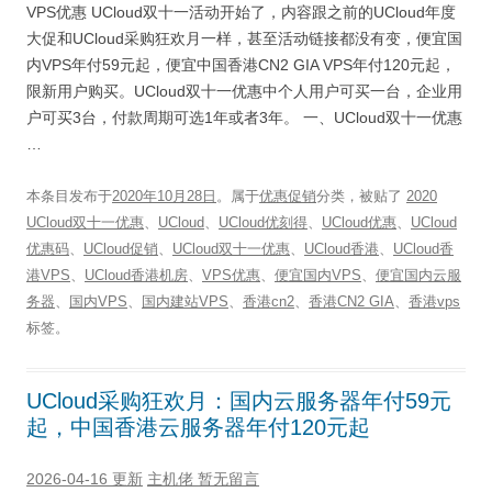
VPS优惠 UCloud双十一活动开始了，内容跟之前的UCloud年度
大促和UCloud采购狂欢月一样，甚至活动链接都没有变，便宜国
内VPS年付59元起，便宜中国香港CN2 GIA VPS年付120元起，
限新用户购买。UCloud双十一优惠中个人用户可买一台，企业用
户可买3台，付款周期可选1年或者3年。 一、UCloud双十一优惠
…
本条目发布于
2020年10月28日
。属于
优惠促销
分类，被贴了
2020
UCloud双十一优惠
、
UCloud
、
UCloud优刻得
、
UCloud优惠
、
UCloud
优惠码
、
UCloud促销
、
UCloud双十一优惠
、
UCloud香港
、
UCloud香
港VPS
、
UCloud香港机房
、
VPS优惠
、
便宜国内VPS
、
便宜国内云服
务器
、
国内VPS
、
国内建站VPS
、
香港cn2
、
香港CN2 GIA
、
香港vps
标签。
UCloud采购狂欢月：国内云服务器年付59元
起，中国香港云服务器年付120元起
2026-04-16 更新
主机佬
暂无留言