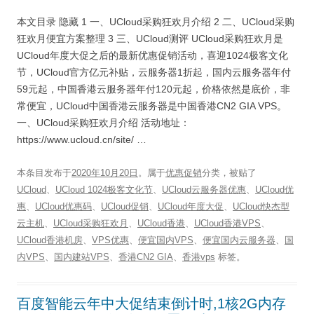
本文目录 隐藏 1 一、UCloud采购狂欢月介绍 2 二、UCloud采购
狂欢月便宜方案整理 3 三、UCloud测评 UCloud采购狂欢月是
UCloud年度大促之后的最新优惠促销活动，喜迎1024极客文化
节，UCloud官方亿元补贴，云服务器1折起，国内云服务器年付
59元起，中国香港云服务器年付120元起，价格依然是底价，非
常便宜，UCloud中国香港云服务器是中国香港CN2 GIA VPS。
一、UCloud采购狂欢月介绍 活动地址：
https://www.ucloud.cn/site/ …
本条目发布于
2020年10月20日
。属于
优惠促销
分类，被贴了
UCloud
、
UCloud 1024极客文化节
、
UCloud云服务器优惠
、
UCloud优
惠
、
UCloud优惠码
、
UCloud促销
、
UCloud年度大促
、
UCloud快杰型
云主机
、
UCloud采购狂欢月
、
UCloud香港
、
UCloud香港VPS
、
UCloud香港机房
、
VPS优惠
、
便宜国内VPS
、
便宜国内云服务器
、
国
内VPS
、
国内建站VPS
、
香港CN2 GIA
、
香港vps
标签。
百度智能云年中大促结束倒计时,1核2G内存