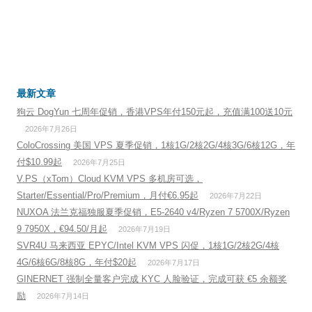
最新文章
狗云 DogYun 七周年促销，香港VPS年付150元起，充值满100送10元
2026年7月26日
ColoCrossing 美国 VPS 夏季促销，1核1G/2核2G/4核3G/6核12G，年
付$10.99起
2026年7月25日
V.PS（xTom）Cloud KVM VPS 多机房可选，
Starter/Essential/Pro/Premium，月付€6.95起
2026年7月22日
NUXOA 法兰克福独服夏季促销，E5-2640 v4/Ryzen 7 5700X/Ryzen
9 7950X，€94.50/月起
2026年7月19日
SVR4U 马来西亚 EPYC/Intel KVM VPS 闪促，1核1G/2核2G/4核
4G/6核6G/8核8G，年付$20起
2026年7月17日
GINERNET 强制全量客户完成 KYC 人脸验证，完成可获 €5 余额奖
励
2026年7月14日