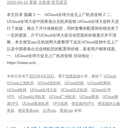
2026-04-16 更新
主机佬
暂无留言
本文目录 隐藏 1 一、UCloud全球大促北上广机房促销 2 二、
UCloud全球大促中国香港台北机房促销 UCloud全球大促昨天进
行了改版，推出了月付体验机型，同时套餐的配置和价格也有了
一定的更新，介于UCloud全球大促活动页面的价格显示并不清
晰，本文便宜vps主机就帮大家整理下这次UCloud促销中北上广
以及中国香港台北促销机型的配置和价格，新老用户都有优惠。
一、UCloud全球大促北上广机房促销 活动地址：
https://www.uclo …
本条目发布于
2021年4月16日
。属于
优惠促销
分类，被贴了
UCloud
、
UCloud上海机房
、
UCloud优刻得
、
UCloud优惠
、
UCloud优惠码
、
UCloud促销
、
UCloud全球大促
、
UCloud北京机房
、
UCloud台湾
VPS
、
UCloud台湾机房
、
UCloud广州机房
、
UCloud香港
、
UCloud香
港VPS
、
UCloud香港机房
、
VPS优惠
、
便宜国内VPS
、
便宜国内云服
务器
、
便宜香港vps
、
台湾vps
、
香港vps
标签。