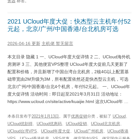
务器
标签。
2021 UCloud年度大促：快杰型云主机年付52
元起，北京/广州/中国香港/台北机房可选
2026-04-16 更新
主机佬
暂无留言
本文目录 隐藏 1 一、UCloud年度大促详情 2 二、UCloud海外机
房测评 3 三、其他便宜VPS整理 UCloud年度大促前几天更新了
配置和价格，并且新增了中国台湾台北机房，2核4G以上配置基
础带宽由2M升级为3M，所有配置依然还是快杰型云主机，可选
北京/广州/中国香港/台北4个机房，年付52元起。 一、UCloud年
度大促详情 活动时间：即日起至2021年3月31日 活动地址：
https://www.ucloud.cn/site/active/kuaijie.html 这次UCloud年 …
本条目发布于
2021年1月13日
。属于
优惠促销
分类，被贴了
UCloud
、
UCloud优刻得
、
UCloud优惠码
、
UCloud促销
、
UCloud北京机房
、
UCloud台湾VPS
、
UCloud年度大促
、
UCloud广州机房
、
UCloud香港
VPS
、
UCloud香港机房
、
VPS优惠
、
便宜国内VPS
、
便宜国内云服务