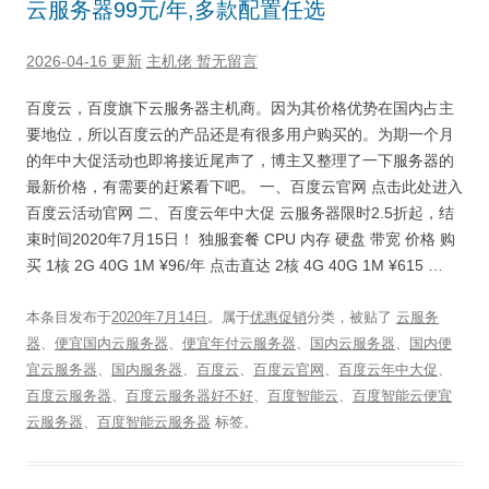
云服务器99元/年,多款配置任选
2026-04-16 更新
主机佬
暂无留言
百度云，百度旗下云服务器主机商。因为其价格优势在国内占主
要地位，所以百度云的产品还是有很多用户购买的。为期一个月
的年中大促活动也即将接近尾声了，博主又整理了一下服务器的
最新价格，有需要的赶紧看下吧。 一、百度云官网 点击此处进入
百度云活动官网 二、百度云年中大促 云服务器限时2.5折起，结
束时间2020年7月15日！ 独服套餐 CPU 内存 硬盘 带宽 价格 购
买 1核 2G 40G 1M ¥96/年 点击直达 2核 4G 40G 1M ¥615 …
本条目发布于
2020年7月14日
。属于
优惠促销
分类，被贴了
云服务
器
、
便宜国内云服务器
、
便宜年付云服务器
、
国内云服务器
、
国内便
宜云服务器
、
国内服务器
、
百度云
、
百度云官网
、
百度云年中大促
、
百度云服务器
、
百度云服务器好不好
、
百度智能云
、
百度智能云便宜
云服务器
、
百度智能云服务器
标签。