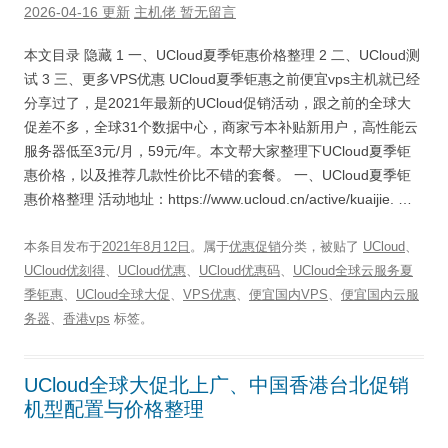
2026-04-16 更新
主机佬
暂无留言
本文目录 隐藏 1 一、UCloud夏季钜惠价格整理 2 二、UCloud测
试 3 三、更多VPS优惠 UCloud夏季钜惠之前便宜vps主机就已经
分享过了，是2021年最新的UCloud促销活动，跟之前的全球大
促差不多，全球31个数据中心，商家亏本补贴新用户，高性能云
服务器低至3元/月，59元/年。本文帮大家整理下UCloud夏季钜
惠价格，以及推荐几款性价比不错的套餐。 一、UCloud夏季钜
惠价格整理 活动地址：https://www.ucloud.cn/active/kuaijie. …
本条目发布于
2021年8月12日
。属于
优惠促销
分类，被贴了
UCloud
、
UCloud优刻得
、
UCloud优惠
、
UCloud优惠码
、
UCloud全球云服务夏
季钜惠
、
UCloud全球大促
、
VPS优惠
、
便宜国内VPS
、
便宜国内云服
务器
、
香港vps
标签。
UCloud全球大促北上广、中国香港台北促销
机型配置与价格整理