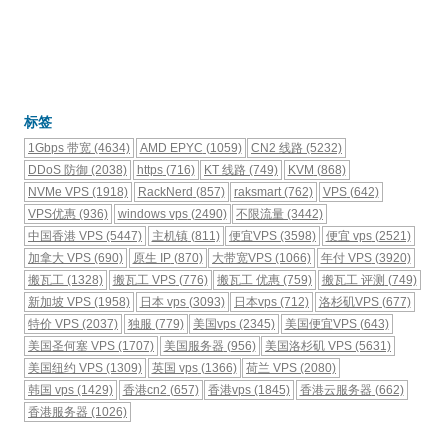
标签
1Gbps 带宽
(4634)
AMD EPYC
(1059)
CN2 线路
(5232)
DDoS 防御
(2038)
https
(716)
KT 线路
(749)
KVM
(868)
NVMe VPS
(1918)
RackNerd
(857)
raksmart
(762)
VPS
(642)
VPS优惠
(936)
windows vps
(2490)
不限流量
(3442)
中国香港 VPS
(5447)
主机镇
(811)
便宜VPS
(3598)
便宜 vps
(2521)
加拿大 VPS
(690)
原生 IP
(870)
大带宽VPS
(1066)
年付 VPS
(3920)
搬瓦工
(1328)
搬瓦工 VPS
(776)
搬瓦工 优惠
(759)
搬瓦工 评测
(749)
新加坡 VPS
(1958)
日本 vps
(3093)
日本vps
(712)
洛杉矶VPS
(677)
特价 VPS
(2037)
独服
(779)
美国vps
(2345)
美国便宜VPS
(643)
美国圣何塞 VPS
(1707)
美国服务器
(956)
美国洛杉矶 VPS
(5631)
美国纽约 VPS
(1309)
英国 vps
(1366)
荷兰 VPS
(2080)
韩国 vps
(1429)
香港cn2
(657)
香港vps
(1845)
香港云服务器
(662)
香港服务器
(1026)