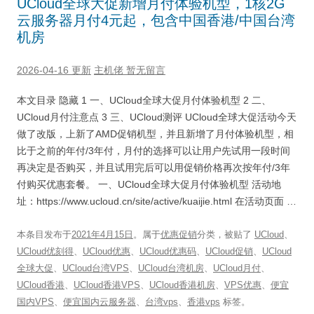
UCloud全球大促新增月付体验机型，1核2G
云服务器月付4元起，包含中国香港/中国台湾
机房
2026-04-16 更新
主机佬
暂无留言
本文目录 隐藏 1 一、UCloud全球大促月付体验机型 2 二、
UCloud月付注意点 3 三、UCloud测评 UCloud全球大促活动今天
做了改版，上新了AMD促销机型，并且新增了月付体验机型，相
比于之前的年付/3年付，月付的选择可以让用户先试用一段时间
再决定是否购买，并且试用完后可以用促销价格再次按年付/3年
付购买优惠套餐。 一、UCloud全球大促月付体验机型 活动地
址：https://www.ucloud.cn/site/active/kuaijie.html 在活动页面 …
本条目发布于
2021年4月15日
。属于
优惠促销
分类，被贴了
UCloud
、
UCloud优刻得
、
UCloud优惠
、
UCloud优惠码
、
UCloud促销
、
UCloud
全球大促
、
UCloud台湾VPS
、
UCloud台湾机房
、
UCloud月付
、
UCloud香港
、
UCloud香港VPS
、
UCloud香港机房
、
VPS优惠
、
便宜
国内VPS
、
便宜国内云服务器
、
台湾vps
、
香港vps
标签。