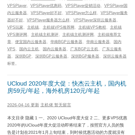
VPSPlayer
、
VPSPlayer优惠码
、
VPSPlayer促销活动
、
VPSPlayer国
内云服务器
、
VPSPlayer好不好
、
VPSPlayer怎么样
、
VPSPlayer服务
器好不好
、
VPSPlayer服务器怎么样
、
VPSPlayer深圳云服务器
、
VPS玩家
、
主机镇
、
主机镇VPS推荐网
、
主机镇VPS教程
、
主机镇
VPS测评网
、
主机镇主机测评
、
主机镇主机测评网
、
主机镇推荐文
章
、
便宜国内云服务器
、
华南BGP云服务器
、
华南云服务器
、
国内
VPS
、
国内云主机
、
国内云服务器
、
广东BGP云主机
、
广东云服务
器
、
深圳BGP
、
深圳BGP云服务器
、
深圳BGP服务器
、
深圳云服务器
标签。
UCloud 2020年度大促：快杰云主机，国内机
房59元/年起，海外机房120元/年起
2026-04-16 更新
主机佬
暂无留言
本文目录 隐藏 1 一、2020 UCloud年度大促 2 二、更多VPS优惠
2020年的UCloud年度大促活动即将结束了，按照官方人员的预
告是计划在2021年1月上旬结束，到时候优惠活动的力度就没有