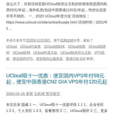
这么大了，目前活动页面UCloud快杰云主机的价格依然是国内机
房59元/年起，海外机房(包括中国香港)120元/年起，性价比还是
非常不错的。 一、2020 UCloud年度大促 活动地址：
https://www.ucloud.cn/site/active/kuaijie.html 活动时间：2021年
1 …
本条目发布于
2020年12月29日
。属于
优惠促销
分类，被贴了
UCloud
、
UCloud代金券
、
UCloud优刻得
、
UCloud优惠
、
UCloud优惠
码
、
UCloud促销
、
UCloud年度大促
、
UCloud快杰型云主机
、
VPS优
惠
、
便宜国内VPS
、
便宜国内云服务器
、
香港CN2 GIA
标签。
UCloud双十一优惠：便宜国内VPS年付59元
起，便宜中国香港CN2 GIA VPS年付120元起
2026-04-16 更新
主机佬
暂无留言
本文目录 隐藏 1 一、UCloud双十一优惠详情 1.1 1、企业专区
1.2 2、个人专区 1.3 3、套餐整理 2 二、UCloud测评 3 三、更多