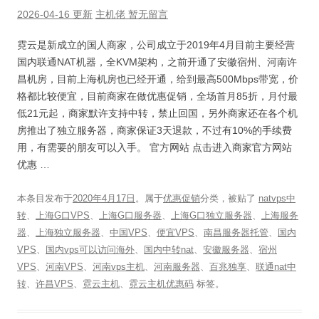
2026-04-16 更新
主机佬
暂无留言
霓云是新成立的国人商家，公司成立于2019年4月目前主要经营
国内联通NAT机器，全KVM架构，之前开通了安徽宿州、河南许
昌机房，目前上海机房也已经开通，给到最高500Mbps带宽，价
格都比较便宜，目前商家在做优惠促销，全场首月85折，月付最
低21元起，商家默许支持中转，禁止回国，另外商家还在各个机
房推出了独立服务器，商家保证3天退款，不过有10%的手续费
用，有需要的朋友可以入手。 官方网站 点击进入商家官方网站
优惠 …
本条目发布于
2020年4月17日
。属于
优惠促销
分类，被贴了
natvps中
转
、
上海G口VPS
、
上海G口服务器
、
上海G口独立服务器
、
上海服务
器
、
上海独立服务器
、
中国VPS
、
便宜VPS
、
南昌服务器托管
、
国内
VPS
、
国内vps可以访问海外
、
国内中转nat
、
安徽服务器
、
宿州
VPS
、
河南VPS
、
河南vps主机
、
河南服务器
、
百兆独享
、
联通nat中
转
、
许昌VPS
、
霓云主机
、
霓云主机优惠码
标签。