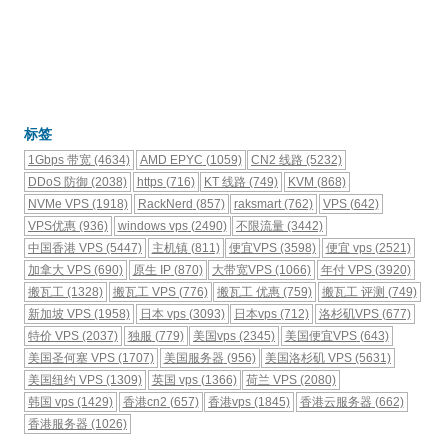
标签
1Gbps 带宽
(4634)
AMD EPYC
(1059)
CN2 线路
(5232)
DDoS 防御
(2038)
https
(716)
KT 线路
(749)
KVM
(868)
NVMe VPS
(1918)
RackNerd
(857)
raksmart
(762)
VPS
(642)
VPS优惠
(936)
windows vps
(2490)
不限流量
(3442)
中国香港 VPS
(5447)
主机镇
(811)
便宜VPS
(3598)
便宜 vps
(2521)
加拿大 VPS
(690)
原生 IP
(870)
大带宽VPS
(1066)
年付 VPS
(3920)
搬瓦工
(1328)
搬瓦工 VPS
(776)
搬瓦工 优惠
(759)
搬瓦工 评测
(749)
新加坡 VPS
(1958)
日本 vps
(3093)
日本vps
(712)
洛杉矶VPS
(677)
特价 VPS
(2037)
独服
(779)
美国vps
(2345)
美国便宜VPS
(643)
美国圣何塞 VPS
(1707)
美国服务器
(956)
美国洛杉矶 VPS
(5631)
美国纽约 VPS
(1309)
英国 vps
(1366)
荷兰 VPS
(2080)
韩国 vps
(1429)
香港cn2
(657)
香港vps
(1845)
香港云服务器
(662)
香港服务器
(1026)