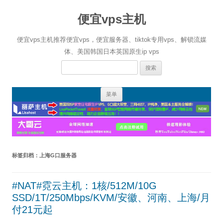
便宜vps主机
便宜vps主机推荐便宜vps，便宜服务器、tiktok专用vps、解锁流媒
体、美国韩国日本英国原生ip vps
搜
索：
跳
菜单
至
正
文
标签归档：
上海G口服务器
#NAT#霓云主机：1核/512M/10G
SSD/1T/250Mbps/KVM/安徽、河南、上海/月
付21元起