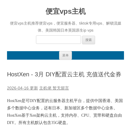
便宜vps主机
便宜vps主机推荐便宜vps，便宜服务器、tiktok专用vps、解锁流媒
体、美国韩国日本英国原生ip vps
搜
索：
跳
菜单
至
正
文
HostXen - 3月 DIY配置云主机 充值送代金券
2026-04-16 更新
主机佬
暂无留言
HostXen是可DIY配置的云服务器主机平台，提供中国香港、美国
数据中心
还有日本、新加坡区多个数据中心业务。
多个
业务，
HostXen基于Xen架构云主机，支持内存、CPU、宽带和硬盘自由
DIY。所有主机默认包含35G硬盘。