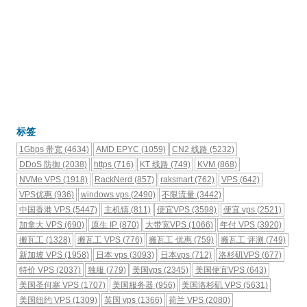
标签
1Gbps 带宽
(4634)
AMD EPYC
(1059)
CN2 线路
(5232)
DDoS 防御
(2038)
https
(716)
KT 线路
(749)
KVM
(868)
NVMe VPS
(1918)
RackNerd
(857)
raksmart
(762)
VPS
(642)
VPS优惠
(936)
windows vps
(2490)
不限流量
(3442)
中国香港 VPS
(5447)
主机镇
(811)
便宜VPS
(3598)
便宜 vps
(2521)
加拿大 VPS
(690)
原生 IP
(870)
大带宽VPS
(1066)
年付 VPS
(3920)
搬瓦工
(1328)
搬瓦工 VPS
(776)
搬瓦工 优惠
(759)
搬瓦工 评测
(749)
新加坡 VPS
(1958)
日本 vps
(3093)
日本vps
(712)
洛杉矶VPS
(677)
特价 VPS
(2037)
独服
(779)
美国vps
(2345)
美国便宜VPS
(643)
美国圣何塞 VPS
(1707)
美国服务器
(956)
美国洛杉矶 VPS
(5631)
美国纽约 VPS
(1309)
英国 vps
(1366)
荷兰 VPS
(2080)