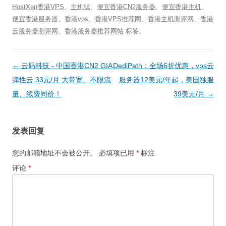
HostXen香港VPS
、
主机镇
、
便宜香港CN2服务器
、
便宜香港主机
、
便宜香港服务器
、
香港vps
、
香港VPS推荐网
、
香港主机测评网
、
香港
云服务器测评网
、
香港服务器推荐网站
标签。
文
←
云码科技 - 中国香港CN2 GIA
DediPath：全场6折优惠，vps云
章
弹性云 33元/月 大带宽、不限流
服务器12美元/年起，美国独服
导
量、续费同价！
39美元/月
→
航
发表回复
您的邮箱地址不会被公开。
必填项已用
*
标注
评论
*