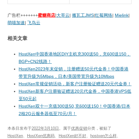
广告栏+++++++
蜜糖商店
|
大哥云
|
搬瓦工JMS
|
红莓网络
|
Mielink
|
萌喵加速
|
飞鸟云
相关文章
HostXen中国香港地区DIY主机充300送50，充600送150，
BGP+CN2线路！
HostXen2023年末促销，注册赠送50元代金券！中国香港
带宽升级为5Mbps，日本/美国带宽升级为10Mbps
HostXen常规促销活动，新客户注册验证赠送20元代金券！
HostXen新客户注册验证赠送20元代金券，中国香港VPS低
至50元起
HostXen双十一充值300送50,充600送150！中国香港/日本
2核2G云服务器低至70元/月！
本条目发布于
2022年3月10日
。属于
优惠促销
分类，被贴了
HostXen
、
HostXen优惠码
、
HostXen好不好
、
hostxen怎么样
、