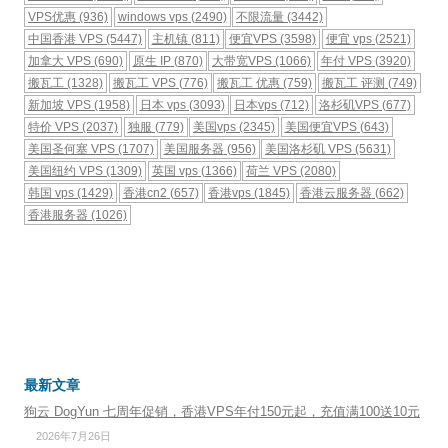
VPS优惠
(936)
windows vps
(2490)
不限流量
(3442)
中国香港 VPS
(5447)
主机镇
(811)
便宜VPS
(3598)
便宜 vps
(2521)
加拿大 VPS
(690)
原生 IP
(870)
大带宽VPS
(1066)
年付 VPS
(3920)
搬瓦工
(1328)
搬瓦工 VPS
(776)
搬瓦工 优惠
(759)
搬瓦工 评测
(749)
新加坡 VPS
(1958)
日本 vps
(3093)
日本vps
(712)
洛杉矶VPS
(677)
特价 VPS
(2037)
独服
(779)
美国vps
(2345)
美国便宜VPS
(643)
美国圣何塞 VPS
(1707)
美国服务器
(956)
美国洛杉矶 VPS
(5631)
美国纽约 VPS
(1309)
英国 vps
(1366)
荷兰 VPS
(2080)
韩国 vps
(1429)
香港cn2
(657)
香港vps
(1845)
香港云服务器
(662)
香港服务器
(1026)
最新文章
狗云 DogYun 七周年促销，香港VPS年付150元起，充值满100送10元
2026年7月26日