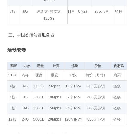
100GB
8核
8G
系统盘+数据盘
11M（CN2）
275元/月
链接
120GB
三、中国香港站群服务器
活动套餐
配置
内存
硬盘
带宽
流量
价格
优惠码
CPU
内存
硬盘
带宽
IP数
特价（月付）
购买
4核
4G
60GB
5Mpbs
16个IPV4
200元起/月
链接
4核
8G
120GB
10Mpbs
32个IPV4
400元起/月
链接
8核
16G
250GB
15Mpbs
64个IPV4
600元起/月
链接
12核
24G
500GB
20Mpbs
128个IPV4
850元起/月
链接