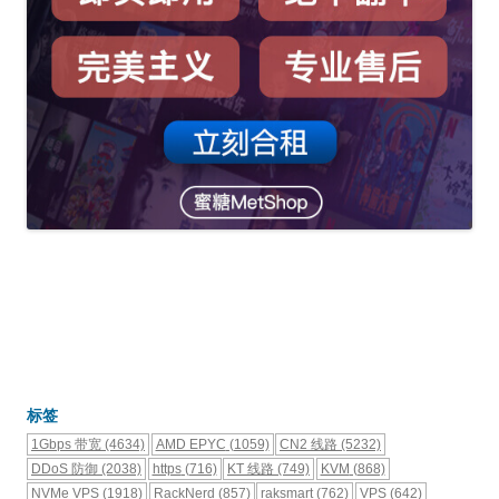
标签
1Gbps 带宽
(4634)
AMD EPYC
(1059)
CN2 线路
(5232)
DDoS 防御
(2038)
https
(716)
KT 线路
(749)
KVM
(868)
NVMe VPS
(1918)
RackNerd
(857)
raksmart
(762)
VPS
(642)