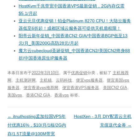
HostKvm千兆带宽中国香港VPS最新促销，2G内存仅需
$5.1/月起
亚云元旦优惠促销！铂金Platinum 8270 CPU！大陆云服务
器低至6折起！成都区域云服务器可提供天机盾权限！
阳帝云新年促销_中国香港CN2 GIA/中国香港BGP低至13
元/月_美国200G高防28元/月起
魔方云cubecloud圣诞促销_中国香港CN2/美国CN2终身88
折/中国香港原生IP服务器
本条目发布于
2022年3月10日
。属于
优惠促销
分类，被贴了
主机推荐
网
、
主机测评网
、
主机镇
、
云码科技
、
便宜vps服务器
、
便宜美国vps
服务器
、
便宜香港vps推荐网
、
便宜香港VPS服务器
、
美国CN2 GIA
、
美国vps
、
香港CN2 GIA
、
香港vps
标签。
文
←
itnuthosting孟加拉国VPS年
HostXen - 3月 DIY配置云主机
章
付优惠16%，$10/月/1核/2G内
充值送代金券
→
导
存/1.5T流量@100M带宽