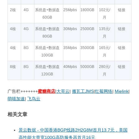
2核
4G
系统盘+数据盘
25Mpbs
1800GB
102元/
链接
60GB
月
4核
4G
系统盘+数据盘
30Mpbs
2500GB
135元/
链接
80GB
月
4核
8G
系统盘+数据盘
35Mpbs
3500GB
165元/
链接
100GB
月
8核
8G
系统盘+数据盘
40Mpbs
5000GB
280元/
链接
120GB
月
广告栏+++++++
蜜糖商店
|
大哥云
|
搬瓦工JMS
|
红莓网络
|
Mielink
|
萌喵加速
|
飞鸟云
相关文章
景云数据 - 中国香港BGP线路2H2G8M首月13.7元，美国
高性能大带宽100G高防服务器首月16元