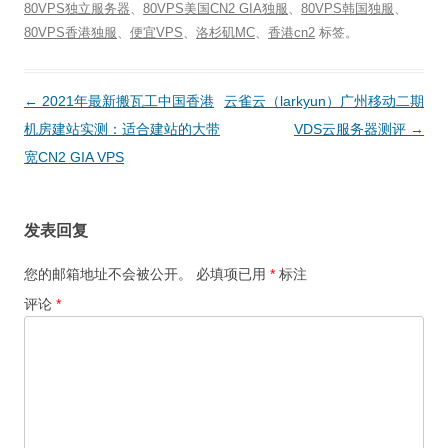
80VPS独立服务器
、
80VPS美国CN2 GIA独服
、
80VPS韩国独服
、
80VPS香港独服
、
便宜VPS
、
洛杉矶MC
、
香港cn2
标签。
文
←
2021年最新搬瓦工中国香港
云雀云（larkyun）广州移动二期
章
机房建站实测：适合建站的大带
VDS云服务器测评
→
导
宽CN2 GIA VPS
航
发表回复
您的邮箱地址不会被公开。
必填项已用
*
标注
评论
*