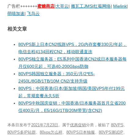
广告栏+++++++
蜜糖商店
|
大哥云
|
搬瓦工JMS
|
红莓网络
|
Mielink
|
萌喵加速
|
飞鸟云
相关文章
80VPS新上日本CN2线路VPS，2G内存套餐330元/年起，
电信去程4134回程CN2，移动联通直连
80VPS独立服务器：E5系列中国香港CN2或日本服务器每
月仅600元起，可选40-200Gbps防御
80VPS韩国独立服务器：350元/月/2*E5-
2450L/8GB/1TB/10M CN2/支持升级
80VPS：中国香港/日本/新加坡/韩国/美国VPS年付199元
起，常规套餐永久5折
80VPS中秋国庆促销：中国香港/日本服务器首月立省200
仅400元/月，E5/16G/1TB/20M带宽(含CN2)
本条目发布于
2021年7月23日
。属于
优惠促销
分类，被贴了
80VPS
、
80VPS多IP站群
、
80vps怎么样
、
80VPS日本独服
、
80VPS测试IP
、