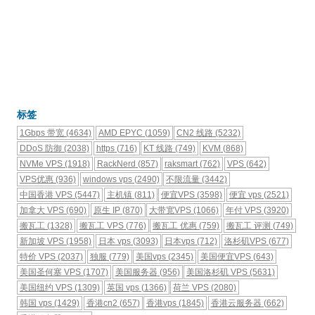
标签
1Gbps 带宽
(4634)
AMD EPYC
(1059)
CN2 线路
(5232)
DDoS 防御
(2038)
https
(716)
KT 线路
(749)
KVM
(868)
NVMe VPS
(1918)
RackNerd
(857)
raksmart
(762)
VPS
(642)
VPS优惠
(936)
windows vps
(2490)
不限流量
(3442)
中国香港 VPS
(5447)
主机镇
(811)
便宜VPS
(3598)
便宜 vps
(2521)
加拿大 VPS
(690)
原生 IP
(870)
大带宽VPS
(1066)
年付 VPS
(3920)
搬瓦工
(1328)
搬瓦工 VPS
(776)
搬瓦工 优惠
(759)
搬瓦工 评测
(749)
新加坡 VPS
(1958)
日本 vps
(3093)
日本vps
(712)
洛杉矶VPS
(677)
特价 VPS
(2037)
独服
(779)
美国vps
(2345)
美国便宜VPS
(643)
美国圣何塞 VPS
(1707)
美国服务器
(956)
美国洛杉矶 VPS
(5631)
美国纽约 VPS
(1309)
英国 vps
(1366)
荷兰 VPS
(2080)
韩国 vps
(1429)
香港cn2
(657)
香港vps
(1845)
香港云服务器
(662)