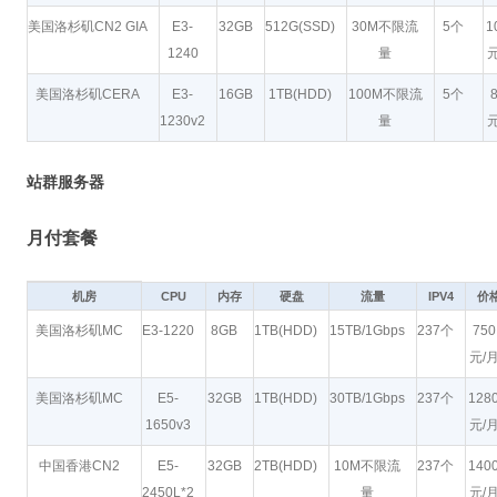
美国洛杉矶CN2 GIA
E3-
32GB
512G(SSD)
30M不限流
5个
1
1240
量
元
美国洛杉矶CERA
E3-
16GB
1TB(HDD)
100M不限流
5个
1230v2
量
元
站群服务器
月付套餐
机房
CPU
内存
硬盘
流量
IPV4
价
美国洛杉矶MC
E3-1220
8GB
1TB(HDD)
15TB/1Gbps
237个
750
元/
美国洛杉矶MC
E5-
32GB
1TB(HDD)
30TB/1Gbps
237个
128
1650v3
元/
中国香港CN2
E5-
32GB
2TB(HDD)
10M不限流
237个
140
2450L*2
量
元/