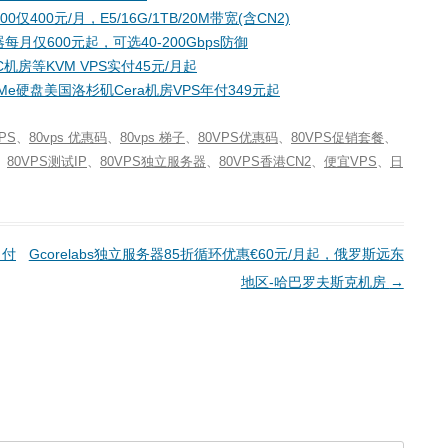
00元/月，E5/16G/1TB/20M带宽(含CN2)
月仅600元起，可选40-200Gbps防御
机房等KVM VPS实付45元/月起
NVMe硬盘美国洛杉矶Cera机房VPS年付349元起
PS
、
80vps 优惠码
、
80vps 梯子
、
80VPS优惠码
、
80VPS促销套餐
、
、
80VPS测试IP
、
80VPS独立服务器
、
80VPS香港CN2
、
便宜VPS
、
日
月付
Gcorelabs独立服务器85折循环优惠€60元/月起，俄罗斯远东
地区-哈巴罗夫斯克机房
→