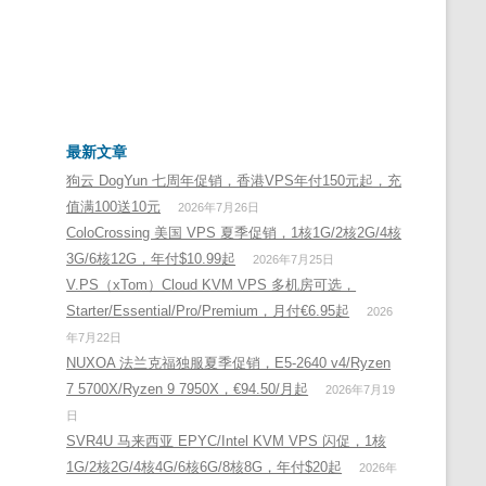
最新文章
狗云 DogYun 七周年促销，香港VPS年付150元起，充
值满100送10元
2026年7月26日
ColoCrossing 美国 VPS 夏季促销，1核1G/2核2G/4核
3G/6核12G，年付$10.99起
2026年7月25日
V.PS（xTom）Cloud KVM VPS 多机房可选，
Starter/Essential/Pro/Premium，月付€6.95起
2026
年7月22日
NUXOA 法兰克福独服夏季促销，E5-2640 v4/Ryzen
7 5700X/Ryzen 9 7950X，€94.50/月起
2026年7月19
日
SVR4U 马来西亚 EPYC/Intel KVM VPS 闪促，1核
1G/2核2G/4核4G/6核6G/8核8G，年付$20起
2026年