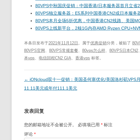
80VPS中秋国庆促销：中国香港/日本服务器首月立省200仅4
80VPS独立服务器：E5系列中国香港CN2或日本服务器每
80VPS本月全场5折优惠，中国香港CN2线路、美国MC
80VPS上线新平台，2核1G内存AMD Ryzen CPU+
本条目发布于
2021年11月12日
。属于
优惠促销
分类，被贴了
80V
80VPS官网
、
80VPS常规套餐
、
80vps怎么样
、
80VPS日本CN2
本vps
、
电信回程CN2 GIA
、
香港vps
标签。
文
←
iONcloud双十一促销：美国圣何塞优化/美国洛杉矶VPS
章
11.11美元或年付111.1美元
导
航
发表回复
您的邮箱地址不会被公开。
必填项已用
*
标注
评论
*