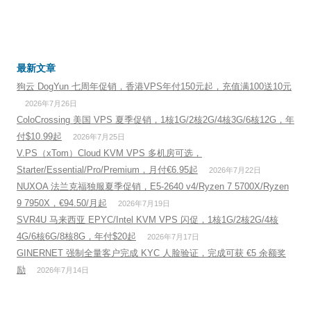
最新文章
狗云 DogYun 七周年促销，香港VPS年付150元起，充值满100送10元
2026年7月26日
ColoCrossing 美国 VPS 夏季促销，1核1G/2核2G/4核3G/6核12G，年
付$10.99起
2026年7月25日
V.PS（xTom）Cloud KVM VPS 多机房可选，
Starter/Essential/Pro/Premium，月付€6.95起
2026年7月22日
NUXOA 法兰克福独服夏季促销，E5-2640 v4/Ryzen 7 5700X/Ryzen
9 7950X，€94.50/月起
2026年7月19日
SVR4U 马来西亚 EPYC/Intel KVM VPS 闪促，1核1G/2核2G/4核
4G/6核6G/8核8G，年付$20起
2026年7月17日
GINERNET 强制全量客户完成 KYC 人脸验证，完成可获 €5 余额奖
励
2026年7月14日