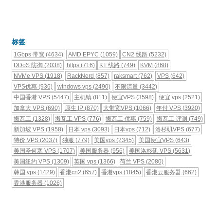
标签
1Gbps 带宽
(4634)
AMD EPYC
(1059)
CN2 线路
(5232)
DDoS 防御
(2038)
https
(716)
KT 线路
(749)
KVM
(868)
NVMe VPS
(1918)
RackNerd
(857)
raksmart
(762)
VPS
(642)
VPS优惠
(936)
windows vps
(2490)
不限流量
(3442)
中国香港 VPS
(5447)
主机镇
(811)
便宜VPS
(3598)
便宜 vps
(2521)
加拿大 VPS
(690)
原生 IP
(870)
大带宽VPS
(1066)
年付 VPS
(3920)
搬瓦工
(1328)
搬瓦工 VPS
(776)
搬瓦工 优惠
(759)
搬瓦工 评测
(749)
新加坡 VPS
(1958)
日本 vps
(3093)
日本vps
(712)
洛杉矶VPS
(677)
特价 VPS
(2037)
独服
(779)
美国vps
(2345)
美国便宜VPS
(643)
美国圣何塞 VPS
(1707)
美国服务器
(956)
美国洛杉矶 VPS
(5631)
美国纽约 VPS
(1309)
英国 vps
(1366)
荷兰 VPS
(2080)
韩国 vps
(1429)
香港cn2
(657)
香港vps
(1845)
香港云服务器
(662)
香港服务器
(1026)