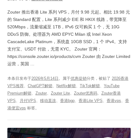
Zouter 推出香港 Lite 系列 VPS，月付 9.98 元起。相比 19.98 元
的 Standard 配置，Lite 系列减少 EIE 和 HKIX 线路，带宽降至
520Mbps，流量缩减至 1TB，IPv6 仅可购买 1 个，无 10G
DDoS 防御。处理器为 AMD EPYC Milan 或 Intel Xeon
CascadeLake Platinum，系统盘 10GB SSD，1 个 IPv4。支持
支付宝、USDT 付款，无需 KYC。 Zouter 官网：
https://console.zouter.io/products/cvm Zouter 由 Zouter Limited
运营，英国 …
本条目发布于
2026年5月14日
。属于
优惠促销
分类，被贴了
2026香港
VPS推荐
、
ChatGPT解锁
、
Netflix解锁
、
TikTok解锁
、
YouTube
Premium解锁
、
Zouter
、
Zouter Lite
、
Zouter优惠码
、
Zouter香港
VPS
、
月付VPS
、
移动直连
、
香港bgp
、
香港Lite VPS
、
香港vps
、
香
港便宜vps
标签。