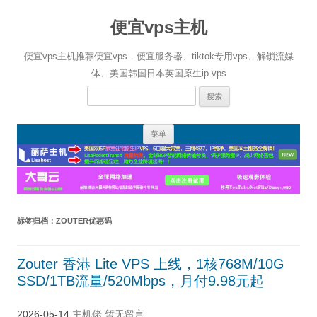
便宜vps主机
便宜vps主机推荐便宜vps，便宜服务器、tiktok专用vps、解锁流媒
体、美国韩国日本英国原生ip vps
搜
索：
跳
菜单
至
正
文
标签归档：
ZOUTER优惠码
Zouter 香港 Lite VPS 上线，1核768M/10G
SSD/1TB流量/520Mbps，月付9.98元起
2026-05-14
主机佬
暂无留言