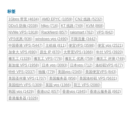
标签
1Gbps 带宽
(4634)
AMD EPYC
(1059)
CN2 线路
(5232)
DDoS 防御
(2038)
https
(716)
KT 线路
(749)
KVM
(868)
NVMe VPS
(1918)
RackNerd
(857)
raksmart
(762)
VPS
(642)
VPS优惠
(936)
windows vps
(2490)
不限流量
(3442)
中国香港 VPS
(5447)
主机镇
(811)
便宜VPS
(3598)
便宜 vps
(2521)
加拿大 VPS
(690)
原生 IP
(870)
大带宽VPS
(1066)
年付 VPS
(3920)
搬瓦工
(1328)
搬瓦工 VPS
(776)
搬瓦工 优惠
(759)
搬瓦工 评测
(749)
新加坡 VPS
(1958)
日本 vps
(3093)
日本vps
(712)
洛杉矶VPS
(677)
特价 VPS
(2037)
独服
(779)
美国vps
(2345)
美国便宜VPS
(643)
美国圣何塞 VPS
(1707)
美国服务器
(956)
美国洛杉矶 VPS
(5631)
美国纽约 VPS
(1309)
英国 vps
(1366)
荷兰 VPS
(2080)
韩国 vps
(1429)
香港cn2
(657)
香港vps
(1845)
香港云服务器
(662)
香港服务器
(1026)