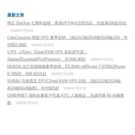
最新文章
狗云 DogYun 七周年促销，香港VPS年付150元起，充值满100送10元
2026年7月26日
ColoCrossing 美国 VPS 夏季促销，1核1G/2核2G/4核3G/6核12G，年
付$10.99起
2026年7月25日
V.PS（xTom）Cloud KVM VPS 多机房可选，
Starter/Essential/Pro/Premium，月付€6.95起
2026年7月22日
NUXOA 法兰克福独服夏季促销，E5-2640 v4/Ryzen 7 5700X/Ryzen
9 7950X，€94.50/月起
2026年7月19日
SVR4U 马来西亚 EPYC/Intel KVM VPS 闪促，1核1G/2核2G/4核
4G/6核6G/8核8G，年付$20起
2026年7月17日
GINERNET 强制全量客户完成 KYC 人脸验证，完成可获 €5 余额奖
励
2026年7月14日