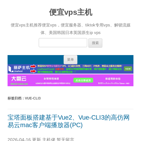
便宜vps主机
便宜vps主机推荐便宜vps，便宜服务器、tiktok专用vps、解锁流媒
体、美国韩国日本英国原生ip vps
搜
索：
跳
菜单
至
正
文
标签归档：
VUE-CLI3
宝塔面板搭建基于Vue2、Vue-CLI3的高仿网
易云mac客户端播放器(PC)
2026-04-16 更新
主机佬
暂无留言