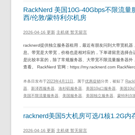
RackNerd 美国10G-40Gbps不
西/伦敦/蒙特利尔机房
2026-04-16 更新
主机佬
暂无留言
racknerd提供独立服务器租用，最近有朋友问到大带宽机器，就
息。带宽是大带宽，价格也是相对应的，下单请留意选择合适的
是比较丰富的，除了常规服务器、大带宽不限流量服务器外
查看。 RackNerd 官网：https://my.racknerd.com Rac
本条目发布于
2023年4月11日
。属于
优惠促销
分类，被贴了
Rack
器
、
新泽西服务器
、
洛杉矶服务器
、
美国10g口服务器
、
美国10
美国不限流量服务器
、
美国服务器
、
美国独立服务器
、
蒙特利尔
racknerd美国5大机房可选/1核1.2G内
2026-04-16 更新
主机佬
暂无留言