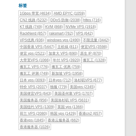
标签
1Gbps 带宽
(4634)
AMD EPYC
(1059)
CN2 线路
(5232)
DDoS 防御
(2038)
https
(716)
KT 线路
(749)
KVM
(868)
NVMe VPS
(1918)
RackNerd
(857)
raksmart
(762)
VPS
(642)
VPS优惠
(936)
windows vps
(2490)
不限流量
(3442)
中国香港 VPS
(5447)
主机镇
(811)
便宜VPS
(3598)
便宜 vps
(2521)
加拿大 VPS
(690)
原生 IP
(870)
大带宽VPS
(1066)
年付 VPS
(3920)
搬瓦工
(1328)
搬瓦工 VPS
(776)
搬瓦工 优惠
(759)
搬瓦工 评测
(749)
新加坡 VPS
(1958)
日本 vps
(3093)
日本vps
(712)
洛杉矶VPS
(677)
特价 VPS
(2037)
独服
(779)
美国vps
(2345)
美国便宜VPS
(643)
美国圣何塞 VPS
(1707)
美国服务器
(956)
美国洛杉矶 VPS
(5631)
美国纽约 VPS
(1309)
英国 vps
(1366)
荷兰 VPS
(2080)
韩国 vps
(1429)
香港cn2
(657)
香港vps
(1845)
香港云服务器
(662)
香港服务器
(1026)