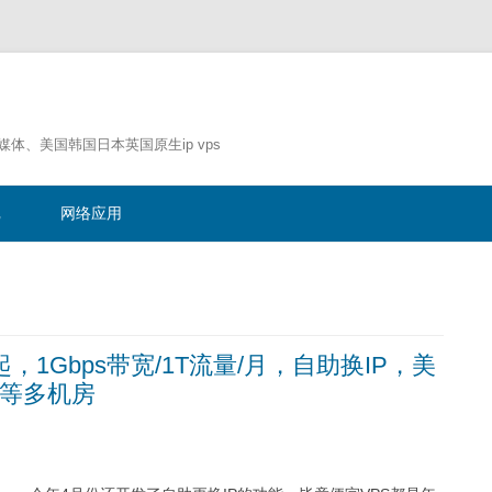
流媒体、美国韩国日本英国原生ip vps
跳
至
记
网络应用
正
文
年起，1Gbps带宽/1T流量/月，自助换IP，美
约等多机房