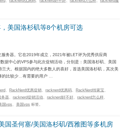
erd
、
racknerd优惠码
、
racknerd好不好
、
racknerd怎么样
、
racknerd服
38/年，美国洛杉矶等8个机房可选
独立服务器。它在2019年成立，2021年被LET评为优秀供应商
，有8个数据中心的VPS参与此次促销活动，分别是：美国洛杉矶、美国
特兰大。根据国内的绝大多数人的喜好，首选美国洛杉矶，其次美
择的比较少…有需要的用户 …
erd
、
RackNerd优惠促销
、
racknerd优惠码
、
RackNerd传家宝
、
国服务器
、
racknerd促销活动
、
racknerd好不好
、
racknerd怎么样
、
国vps
、
美国vps
标签。
能，美国圣何塞/美国洛杉矶/西雅图等多机房