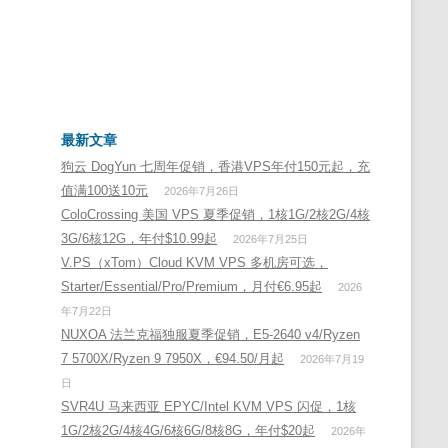
最新文章
狗云 DogYun 七周年促销，香港VPS年付150元起，充
值满100送10元
2026年7月26日
ColoCrossing 美国 VPS 夏季促销，1核1G/2核2G/4核
3G/6核12G，年付$10.99起
2026年7月25日
V.PS（xTom）Cloud KVM VPS 多机房可选，
Starter/Essential/Pro/Premium，月付€6.95起
2026
年7月22日
NUXOA 法兰克福独服夏季促销，E5-2640 v4/Ryzen
7 5700X/Ryzen 9 7950X，€94.50/月起
2026年7月19
日
SVR4U 马来西亚 EPYC/Intel KVM VPS 闪促，1核
1G/2核2G/4核4G/6核6G/8核8G，年付$20起
2026年