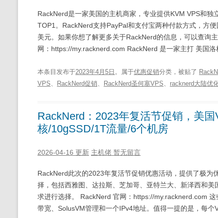
RackNerd是一家美国的主机商家，专业提供KVM VPS和
TOP1。RackNerd支持PayPal和支付宝两种付款方式，
美元。如果你想了解更多关于RackNerd的信息，可以查询主
网：https://my.racknerd.com RackNerd 是一家主
本条目发布于
2023年4月5日
。属于
优惠促销
分类，被贴了
RackN
VPS
、
RackNerd促销
、
RackNerd圣何塞VPS
、
racknerd大陆
RackNerd：2023年复活节促销，美国V
核/10gSSD/1T流量/6个机房
2026-04-16 更新
主机佬
暂无留言
RackNerd此次的2023年复活节促销优惠活动，提供了极为
择，包括西雅图、达拉斯、芝加哥、亚特兰大、新泽西和美
求进行选择。 RackNerd 官网：https://my.rackner
带宽、SolusVM管理和一个IPv4地址。值得一提的是，每个V