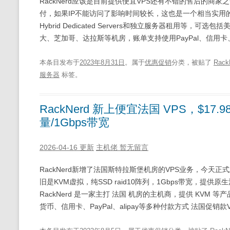
RackNerd应该是目前提供便宜VPS还有不错的售后的商
付，如果IP不能访问了影响时间较长，这也是一个相当实用的
Hybrid Dedicated Servers和独立服务器租用
大、芝加哥、达拉斯等机房，账单支持使用PayPal、信用卡
本条目发布于
2023年8月31日
。属于
优惠促销
分类，被贴了
Rack
服务器
标签。
RackNerd 新上便宜法国 VPS，$17.9
量/1Gbps带宽
2026-04-16 更新
主机佬
暂无留言
RackNerd新增了法国斯特拉斯堡机房的VPS业务，今天正式
旧是KVM虚拟，纯SSD raid10阵列，1Gbps带宽，提供原生法国IPv6
RackNerd 是一家主打 法国 机房的主机商，提供 KVM 等产
货币、信用卡、PayPal、alipay等多种付款方式 法国促销款VP