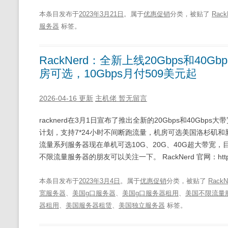
本条目发布于
2023年3月21日
。属于
优惠促销
分类，被贴了
Rack
服务器
标签。
RackNerd：全新上线20Gbps和4
房可选，10Gbps月付509美元起
2026-04-16 更新
主机佬
暂无留言
racknerd在3月1日宣布了推出全新的20Gbps和40Gb
计划，支持7*24小时不间断跑流量，机房可选美国洛杉矶和新
流量系列服务器现在单机可选10G、20G、40G超大带宽，
不限流量服务器的朋友可以关注一下。 RackNerd 官网：https://m
本条目发布于
2023年3月4日
。属于
优惠促销
分类，被贴了
RackN
宽服务器
、
美国g口服务器
、
美国g口服务器租用
、
美国不限流量
器租用
、
美国服务器租赁
、
美国独立服务器
标签。