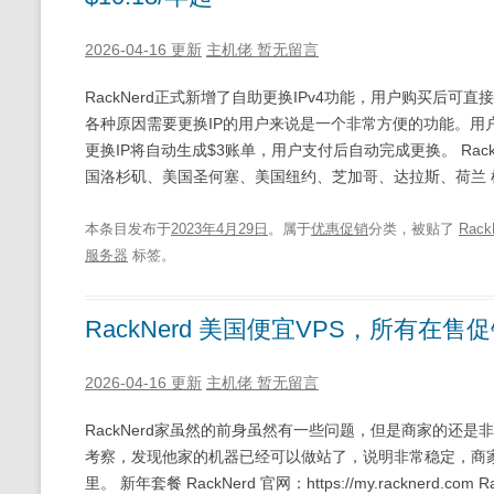
2026-04-16 更新
主机佬
暂无留言
RackNerd正式新增了自助更换IPv4功能，用户购买后可直接
各种原因需要更换IP的用户来说是一个非常方便的功能。用户订
更换IP将自动生成$3账单，用户支付后自动完成更换。 RackNerd 官网
国洛杉矶、美国圣何塞、美国纽约、芝加哥、达拉斯、荷兰 
本条目发布于
2023年4月29日
。属于
优惠促销
分类，被贴了
Rack
服务器
标签。
RackNerd 美国便宜VPS，所有在
2026-04-16 更新
主机佬
暂无留言
RackNerd家虽然的前身虽然有一些问题，但是商家的还是
考察，发现他家的机器已经可以做站了，说明非常稳定，商
里。 新年套餐 RackNerd 官网：https://my.rackner