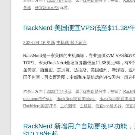
本条目发布于
2023年8月5日
。属于
优惠促销
分类，被贴了
RackN
务器
、
便宜法国VPS
标签。
RackNerd 美国便宜VPS低至$11.
2026-04-16 更新
主机佬
暂无留言
RackNerd是一家美国的主机商家，专业提供KVM VPS和
TOP1。今天RackNerd全场服务器低至11.38美元/年
圣何塞、西雅图、芝加哥、达拉斯、美国纽约、新泽西、亚
国圣何塞，再次西雅图，中部和东部机房的VPS国内一般选
本条目发布于
2023年7月4日
。属于
优惠促销
分类，被贴了
RackN
racknerd低价vps
、
RackNerd便宜美国vps
、
RackNerd便宜美
RackNerd美国VPS
、
主机测评
、
主机镇
、
便宜vps服务器
、
便宜美
RackNerd 新增用户自助更换IP功
$10.18/年起