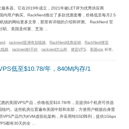
独立服务器。它在2019年成立，2021年被LET评为优秀供应商
方便国内用户购买。RackNerd推出了多款优惠套餐，价格低至每月2.5
机镇的网站更多文章，那里有详细的介绍和评测。 RackNerd 官
打 美国洛杉矶、美国圣何塞、芝加 …
erd
、
racknerd亚洲有划线路
、
RackNerd优惠促销
、
RackNerd便宜
优化线路
、
racknerd好不好
、
racknerd怎么样
、
便宜VPS
、
美国vps
标签。
PS低至$10.78/年，840M内存/1
优惠的美国VPS产品，价格低至$10.78/年，且提供6个机房可供选
国纽约。这些机房位置遍布美国中部和东部，方便用户根据自身需
d.com 这些VPS产品均为KVM虚拟化架构，并采用纯SSD阵列，提供1Gbps
PS都有30天的全 …