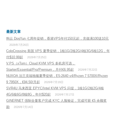
最新文章
狗云 DogYun 七周年促销，香港VPS年付150元起，充值满100送10元
2026年7月26日
ColoCrossing 美国 VPS 夏季促销，1核1G/2核2G/4核3G/6核12G，年
付$10.99起
2026年7月25日
V.PS（xTom）Cloud KVM VPS 多机房可选，
Starter/Essential/Pro/Premium，月付€6.95起
2026年7月22日
NUXOA 法兰克福独服夏季促销，E5-2640 v4/Ryzen 7 5700X/Ryzen
9 7950X，€94.50/月起
2026年7月19日
SVR4U 马来西亚 EPYC/Intel KVM VPS 闪促，1核1G/2核2G/4核
4G/6核6G/8核8G，年付$20起
2026年7月17日
GINERNET 强制全量客户完成 KYC 人脸验证，完成可获 €5 余额奖
励
2026年7月14日