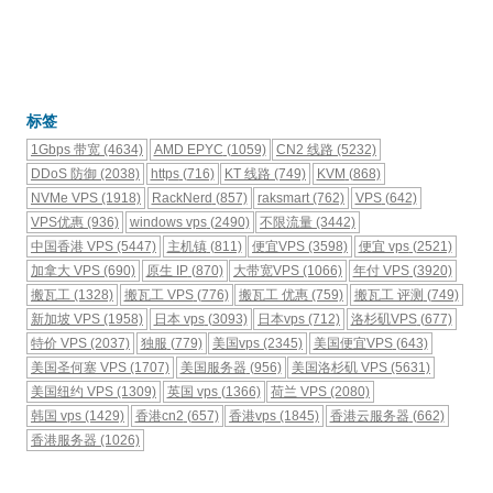
标签
1Gbps 带宽
(4634)
AMD EPYC
(1059)
CN2 线路
(5232)
DDoS 防御
(2038)
https
(716)
KT 线路
(749)
KVM
(868)
NVMe VPS
(1918)
RackNerd
(857)
raksmart
(762)
VPS
(642)
VPS优惠
(936)
windows vps
(2490)
不限流量
(3442)
中国香港 VPS
(5447)
主机镇
(811)
便宜VPS
(3598)
便宜 vps
(2521)
加拿大 VPS
(690)
原生 IP
(870)
大带宽VPS
(1066)
年付 VPS
(3920)
搬瓦工
(1328)
搬瓦工 VPS
(776)
搬瓦工 优惠
(759)
搬瓦工 评测
(749)
新加坡 VPS
(1958)
日本 vps
(3093)
日本vps
(712)
洛杉矶VPS
(677)
特价 VPS
(2037)
独服
(779)
美国vps
(2345)
美国便宜VPS
(643)
美国圣何塞 VPS
(1707)
美国服务器
(956)
美国洛杉矶 VPS
(5631)
美国纽约 VPS
(1309)
英国 vps
(1366)
荷兰 VPS
(2080)
韩国 vps
(1429)
香港cn2
(657)
香港vps
(1845)
香港云服务器
(662)
香港服务器
(1026)