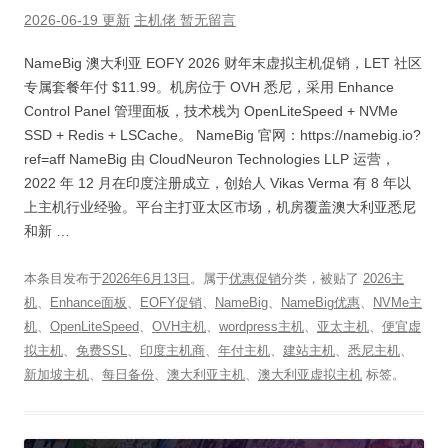
2026-06-19 更新
主机佬
暂无留言
NameBig 澳大利亚 EOFY 2026 财年末虚拟主机促销，LET 社区
专属套餐年付 $11.99。机房位于 OVH 悉尼，采用 Enhance
Control Panel 管理面板，技术栈为 OpenLiteSpeed + NVMe
SSD + Redis + LSCache。 NameBig 官网：https://namebig.io?
ref=aff NameBig 由 CloudNeuron Technologies LLP 运营，
2022 年 12 月在印度注册成立，创始人 Vikas Verma 有 8 年以
上主机行业经验。平台主打亚太区市场，机房覆盖澳大利亚悉尼
和新 …
本条目发布于
2026年6月13日
。属于
优惠促销
分类，被贴了
2026主
机
、
Enhance面板
、
EOFY促销
、
NameBig
、
NameBig优惠
、
NVMe主
机
、
OpenLiteSpeed
、
OVH主机
、
wordpress主机
、
亚太主机
、
便宜虚
拟主机
、
免费SSL
、
印度主机商
、
年付主机
、
建站主机
、
悉尼主机
、
新加坡主机
、
每日备份
、
澳大利亚主机
、
澳大利亚虚拟主机
标签。