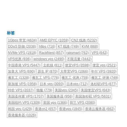
标签
1Gbps 带宽
(4634)
AMD EPYC
(1059)
CN2 线路
(5232)
DDoS 防御
(2038)
https
(716)
KT 线路
(749)
KVM
(868)
NVMe VPS
(1918)
RackNerd
(857)
raksmart
(762)
VPS
(642)
VPS优惠
(936)
windows vps
(2490)
不限流量
(3442)
中国香港 VPS
(5447)
主机镇
(811)
便宜VPS
(3598)
便宜 vps
(2521)
加拿大 VPS
(690)
原生 IP
(870)
大带宽VPS
(1066)
年付 VPS
(3920)
搬瓦工
(1328)
搬瓦工 VPS
(776)
搬瓦工 优惠
(759)
搬瓦工 评测
(749)
新加坡 VPS
(1958)
日本 vps
(3093)
日本vps
(712)
洛杉矶VPS
(677)
特价 VPS
(2037)
独服
(779)
美国vps
(2345)
美国便宜VPS
(643)
美国圣何塞 VPS
(1707)
美国服务器
(956)
美国洛杉矶 VPS
(5631)
美国纽约 VPS
(1309)
英国 vps
(1366)
荷兰 VPS
(2080)
韩国 vps
(1429)
香港cn2
(657)
香港vps
(1845)
香港云服务器
(662)
香港服务器
(1026)