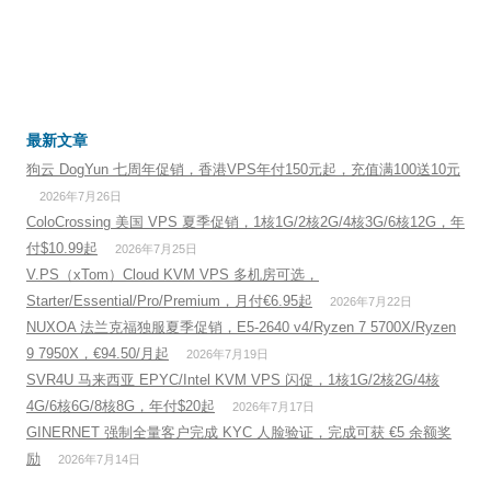
最新文章
狗云 DogYun 七周年促销，香港VPS年付150元起，充值满100送10元
2026年7月26日
ColoCrossing 美国 VPS 夏季促销，1核1G/2核2G/4核3G/6核12G，年
付$10.99起
2026年7月25日
V.PS（xTom）Cloud KVM VPS 多机房可选，
Starter/Essential/Pro/Premium，月付€6.95起
2026年7月22日
NUXOA 法兰克福独服夏季促销，E5-2640 v4/Ryzen 7 5700X/Ryzen
9 7950X，€94.50/月起
2026年7月19日
SVR4U 马来西亚 EPYC/Intel KVM VPS 闪促，1核1G/2核2G/4核
4G/6核6G/8核8G，年付$20起
2026年7月17日
GINERNET 强制全量客户完成 KYC 人脸验证，完成可获 €5 余额奖
励
2026年7月14日