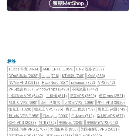
标签
1Gbps 带宽
(4634)
AMD EPYC
(1059)
CN2 线路
(5232)
DDoS 防御
(2038)
https
(716)
KT 线路
(749)
KVM
(868)
NVMe VPS
(1918)
RackNerd
(857)
raksmart
(762)
VPS
(642)
VPS优惠
(936)
windows vps
(2490)
不限流量
(3442)
中国香港 VPS
(5447)
主机镇
(811)
便宜VPS
(3598)
便宜 vps
(2521)
加拿大 VPS
(690)
原生 IP
(870)
大带宽VPS
(1066)
年付 VPS
(3920)
搬瓦工
(1328)
搬瓦工 VPS
(776)
搬瓦工 优惠
(759)
搬瓦工 评测
(749)
新加坡 VPS
(1958)
日本 vps
(3093)
日本vps
(712)
洛杉矶VPS
(677)
特价 VPS
(2037)
独服
(779)
美国vps
(2345)
美国便宜VPS
(643)
美国圣何塞 VPS
(1707)
美国服务器
(956)
美国洛杉矶 VPS
(5631)
美国纽约 VPS
(1309)
英国 vps
(1366)
荷兰 VPS
(2080)