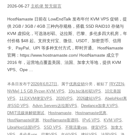
2026-06-27
主机佬
暂无留言
HostNamaste 日前在 LowEndTalk 发布年付 KVM VPS 促销，提
供 2GB / 3GB / 4GB 三种内存规格，搭载 SSD RAID10 存储与
KVM 虚拟化，可选洛杉矶、达拉斯、巴黎、多伦多四大机房，年
付价格 $48 起。支持支付宝、微信、USDT、加密货币、信用
卡、PayPal、UPI 等多种支付方式，即时开通。 HostNamaste
官网：https://www.hostnamaste.com/ HostNamaste 成立于
2016 年，运营地点覆盖美国、法国、加拿大等地，提供 KVM
VPS、Ope …
本条目发布于
2026年6月27日
。属于
优惠促销
分类，被贴了
[RYZEN-
NVMe] 1.5 GB Ryzen KVM VPS
、
10g.biz洛杉矶VPS
、
10元美国
VPS
、
11元KVM便宜VPS
、
2026VPS
、
2026建站VPS
、
AbeloHost离
岸SSD VPS
、
Advin Servers达拉斯VPS
、
Dewlance加拿大VPS
、
DMIT流媒体解锁测试
、
Hostnamaste
、
Hostnamaste优惠
、
HostNamaste评测
、
HostNamaste靠谱吗
、
IPv6 VPS
、
KVM VPS
、
LibraHost法国VPS
、
SSD VPS
、
不限流量vps
、
便宜VPS
、
加拿大
VPS
、
多伦多vps
、
巴黎VPS
、
年付VPS
、
建站VPS
、
法国VPS
、
洛