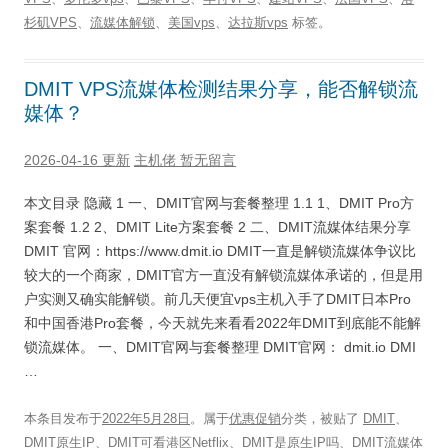
杉矶VPS
、
流媒体解锁
、
美国vps
、
达拉斯vps
标签。
DMIT VPS流媒体检测结果分享，能否解锁流
媒体？
2026-04-16 更新
主机佬
暂无留言
本文目录 隐藏 1 一、DMIT官网与套餐整理 1.1 1、DMIT Pro方
案套餐 1.2 2、DMIT Lite方案套餐 2 二、DMIT流媒体结果分享
DMIT 官网：https://www.dmit.io DMIT一直是解锁流媒体争议比
较大的一个商家，DMIT官方一直没有解锁流媒体承诺的，但是用
户实测又确实能解锁。前几天便宜vps主机入手了DMIT日本Pro
和中国香港Pro套餐，今天就先来看看2022年DMIT到底能不能解
锁流媒体。 一、DMIT官网与套餐整理 DMIT官网： dmit.io DMI
…
本条目发布于
2022年5月28日
。属于
优惠促销
分类，被贴了
DMIT
、
DMIT原生IP
、
DMIT可看港区Netflix
、
DMIT是原生IP吗
、
DMIT流媒体