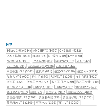
标签
1Gbps 带宽
(4634)
AMD EPYC
(1059)
CN2 线路
(5232)
DDoS 防御
(2038)
https
(716)
KT 线路
(749)
KVM
(868)
NVMe VPS
(1918)
RackNerd
(857)
raksmart
(762)
VPS
(642)
VPS优惠
(936)
windows vps
(2490)
不限流量
(3442)
中国香港 VPS
(5447)
主机镇
(811)
便宜VPS
(3598)
便宜 vps
(2521)
加拿大 VPS
(690)
原生 IP
(870)
大带宽VPS
(1066)
年付 VPS
(3920)
搬瓦工
(1328)
搬瓦工 VPS
(776)
搬瓦工 优惠
(759)
搬瓦工 评测
(749)
新加坡 VPS
(1958)
日本 vps
(3093)
日本vps
(712)
洛杉矶VPS
(677)
特价 VPS
(2037)
独服
(779)
美国vps
(2345)
美国便宜VPS
(643)
美国圣何塞 VPS
(1707)
美国服务器
(956)
美国洛杉矶 VPS
(5631)
美国纽约 VPS
(1309)
英国 vps
(1366)
荷兰 VPS
(2080)