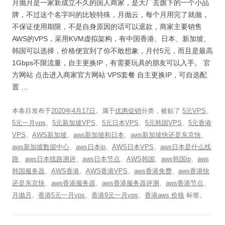
月抛月是一家新成立不久的国人商家，是大厂去旗下的一个小品
牌，不过这个名字叫的比较特殊，月抛云，每个月用完了就抛，
不保证使用期限，不是自身原因的话可以退款，商家主要销售
AWS的VPS，采用KVM虚拟架构，有中国香港、日本、新加坡、
韩国可以选择，价格便宜到了你不敢想象，月付5元，而且是最高
1Gbps不限流量，自主更换IP，有需要玩具的朋友可以入手。 官
方网站 点击进入商家官方网站 VPS套餐 自主更换IP，可自选配
置 …
本条目发布于
2020年4月17日
。属于
优惠促销
分类，被贴了
5元VPS
、
5元一月vps
、
5元新加坡VPS
、
5元日本VPS
、
5元韩国VPS
、
5元香港
VPS
、
AWS新加坡
、
aws新加坡和日本
、
aws新加坡快还是东京快
、
aws新加坡数据中心
、
aws日本ip
、
AWS日本VPS
、
aws日本是什么线
路
、
aws日本线路测评
、
aws日本节点
、
AWS韩国
、
aws韩国ip
、
aws
韩国服务器
、
AWS香港
、
AWS香港VPS
、
aws香港免费
、
aws香港快
还是东京快
、
aws香港服务器
、
aws香港服务器评测
、
aws香港节点
、
月抛月
、
香港5元一月vps
、
香港9元一月vps
、
香港aws 价格
标签。