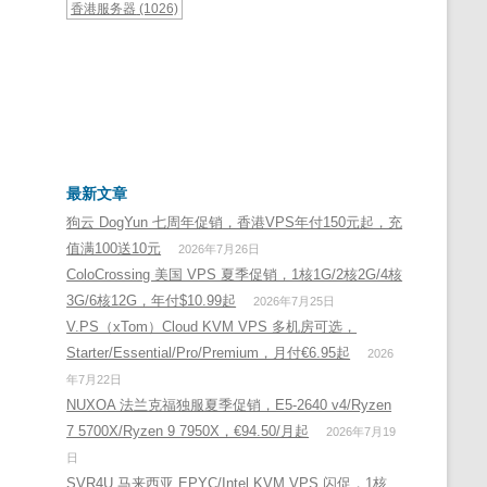
香港服务器
(1026)
最新文章
狗云 DogYun 七周年促销，香港VPS年付150元起，充
值满100送10元
2026年7月26日
ColoCrossing 美国 VPS 夏季促销，1核1G/2核2G/4核
3G/6核12G，年付$10.99起
2026年7月25日
V.PS（xTom）Cloud KVM VPS 多机房可选，
Starter/Essential/Pro/Premium，月付€6.95起
2026
年7月22日
NUXOA 法兰克福独服夏季促销，E5-2640 v4/Ryzen
7 5700X/Ryzen 9 7950X，€94.50/月起
2026年7月19
日
SVR4U 马来西亚 EPYC/Intel KVM VPS 闪促，1核