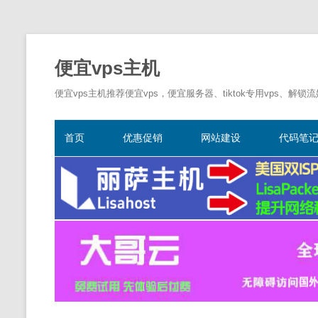
便宜vps主机
便宜vps主机推荐便宜vps，便宜服务器、tiktok专用vps、解锁
首页
优惠促销
网站建设
代码笔