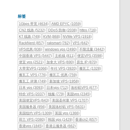
标签
1Gbps 带宽
(4634)
AMD EPYC
(1059)
CN2 线路
(5232)
DDoS 防御
(2038)
https
(716)
KT 线路
(749)
KVM
(868)
NVMe VPS
(1918)
RackNerd
(857)
raksmart
(762)
VPS
(642)
VPS优惠
(936)
windows vps
(2490)
不限流量
(3442)
中国香港 VPS
(5447)
主机镇
(811)
便宜VPS
(3598)
便宜 vps
(2521)
加拿大 VPS
(690)
原生 IP
(870)
大带宽VPS
(1066)
年付 VPS
(3920)
搬瓦工
(1328)
搬瓦工 VPS
(776)
搬瓦工 优惠
(759)
搬瓦工 评测
(749)
新加坡 VPS
(1958)
日本 vps
(3093)
日本vps
(712)
洛杉矶VPS
(677)
特价 VPS
(2037)
独服
(779)
美国vps
(2345)
美国便宜VPS
(643)
美国圣何塞 VPS
(1707)
美国服务器
(956)
美国洛杉矶 VPS
(5631)
美国纽约 VPS
(1309)
英国 vps
(1366)
荷兰 VPS
(2080)
韩国 vps
(1429)
香港cn2
(657)
香港vps
(1845)
香港云服务器
(662)