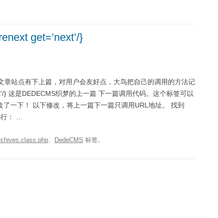
xt get=’next’/}
一般文章站点有下上篇，对用户会友好点，大鸟把自己的调用的方法记
xt get='next'/} 这是DEDECMS织梦的上一篇 下一篇调用代码。这个标签可以
了一下！ 以下修改，将上一篇下一篇只调用URL地址。 找到
这几行： …
rchives.class.php
、
DedeCMS
标签。