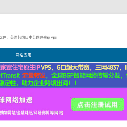
流媒体、美国韩国日本英国原生ip vps
跳
至
记
网络应用
正
文