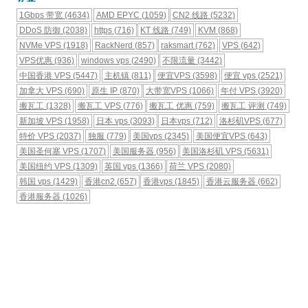
1Gbps 带宽
(4634)
AMD EPYC
(1059)
CN2 线路
(5232)
DDoS 防御
(2038)
https
(716)
KT 线路
(749)
KVM
(868)
NVMe VPS
(1918)
RackNerd
(857)
raksmart
(762)
VPS
(642)
VPS优惠
(936)
windows vps
(2490)
不限流量
(3442)
中国香港 VPS
(5447)
主机镇
(811)
便宜VPS
(3598)
便宜 vps
(2521)
加拿大 VPS
(690)
原生 IP
(870)
大带宽VPS
(1066)
年付 VPS
(3920)
搬瓦工
(1328)
搬瓦工 VPS
(776)
搬瓦工 优惠
(759)
搬瓦工 评测
(749)
新加坡 VPS
(1958)
日本 vps
(3093)
日本vps
(712)
洛杉矶VPS
(677)
特价 VPS
(2037)
独服
(779)
美国vps
(2345)
美国便宜VPS
(643)
美国圣何塞 VPS
(1707)
美国服务器
(956)
美国洛杉矶 VPS
(5631)
美国纽约 VPS
(1309)
英国 vps
(1366)
荷兰 VPS
(2080)
韩国 vps
(1429)
香港cn2
(657)
香港vps
(1845)
香港云服务器
(662)
香港服务器
(1026)