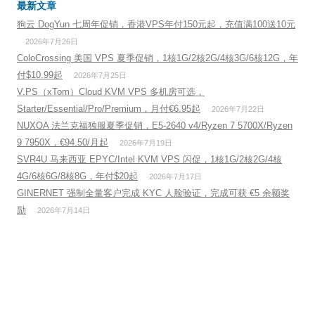
最新文章
狗云 DogYun 七周年促销，香港VPS年付150元起，充值满100送10元
2026年7月26日
ColoCrossing 美国 VPS 夏季促销，1核1G/2核2G/4核3G/6核12G，年
付$10.99起
2026年7月25日
V.PS（xTom）Cloud KVM VPS 多机房可选，
Starter/Essential/Pro/Premium，月付€6.95起
2026年7月22日
NUXOA 法兰克福独服夏季促销，E5-2640 v4/Ryzen 7 5700X/Ryzen
9 7950X，€94.50/月起
2026年7月19日
SVR4U 马来西亚 EPYC/Intel KVM VPS 闪促，1核1G/2核2G/4核
4G/6核6G/8核8G，年付$20起
2026年7月17日
GINERNET 强制全量客户完成 KYC 人脸验证，完成可获 €5 余额奖
励
2026年7月14日